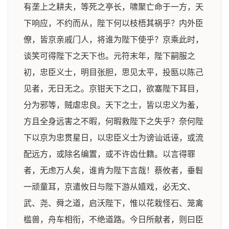
有垄上之耕夫，等死之亭长，啸聚亡命于一方，天
下响应，不约而从，陛下何以枝梧其祸乎？内外臣
僚，皆京亲戚门人，将谁为陛下使乎？京乘此时，
谈笑可得陛下之天下也。元符末年，陛下嗣服之
初，忠臣义士，明目张胆，思见太平，投匦以陈己
见者，无日无之。京钳天下之口，欲塞陛下耳目，
分为邪等，贼虐忠良。天下之士，皆以忠义为羞，
方且全身远害之不暇，何暇救陛下之失乎？奈何陛
下以京为忠贯星日，以忠臣义士为谤讪诋诬，或流
配远方，或除名编置，或不许齿仕籍。以言得罪
者，无虑万人矣，谁肯为陛下言哉！蔡攸者，垂髫
一顽童耳，京遣攸日与陛下游从嬉戏，必无文、
武、尧、舜之道，启沃陛下，惟以花栽怪石、笼禽
槛兽，舟车相衔，不绝道路。今日所献者，则曰臣