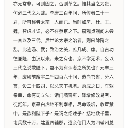
亦无常非，可则因之，否则革之。惟其当之为贵，
何必三代之为哉。李唐三百年间，所传者二十一
君，所可称者太宗一人而已。当时如房、杜、王、
魏，智虑才识，必不在蔡京之下。窃观贞观间未尝
一言以及三代。后世论太宗之治者，则曰除隋之
乱，比迹汤、武；致治之美，庶几成、康。自古功
德兼隆，由汉以来，未之有也。京不学无术，妄以
三代之说欺陛下，岂不为有识者之所笑也？元丰三
年，废殿前廨宇二千四百六十间，造尚书省，分六
曹，设二十四司，以总天下机务。落成之日，车驾
亲幸，命有司立法：诸门墙窗壁，辄增修改易者，
徒贰年。京恶白虎地不利宰相，尽命毁坼，收置禁
中，是欲利陛下乎？是谓之绍述乎？括地数千里，
屯兵数十万，建置四辅郡，遣亲信门人为四辅州总