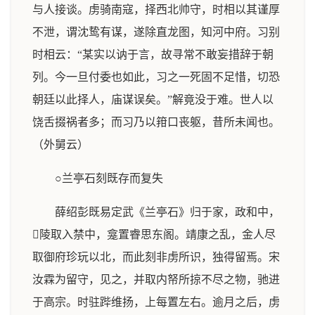
与人接谈。虏骑南寇，择西北帅守，时相以其谨厚
不泄，谓沈鸷有谋，遂除直龙图，知河中府。习别
时相云：“某实以讷于言，故寻常不敢妄措辞于朝
列。今一旦付委也如此，习之一死固不足惜，切恐
朝廷以此择人，庙谋误矣。”解竟没于难。世人以
饶舌掇祸者多；而习乃以箝口丧躯，昔所未闻也。
（外舅云）
○兰亭石刻既存而复失
薛绍彭既易定武《兰亭石》归于家，政和中，
陵取入禁中，龛置睿思东阁。靖康之乱，金人尽
取御府珍玩以北，而此刻非虏所识，独得留焉。宋
汝霖为留守，见之，并取内帑所掠不尽之物，驰进
于高宗。时驻跸维扬，上每置左右。逾月之后，虏