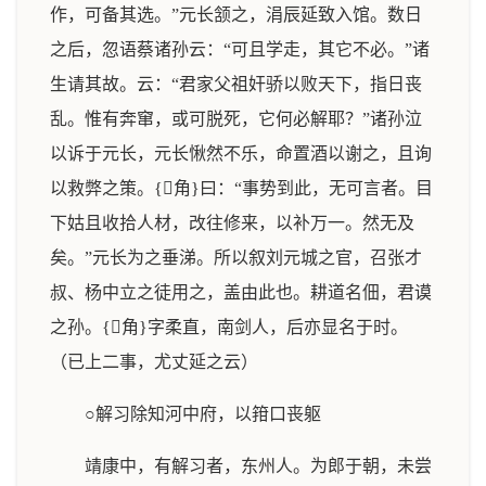
作，可备其选。”元长颔之，涓辰延致入馆。数日
之后，忽语蔡诸孙云：“可且学走，其它不必。”诸
生请其故。云：“君家父祖奸骄以败天下，指日丧
乱。惟有奔窜，或可脱死，它何必解耶？”诸孙泣
以诉于元长，元长愀然不乐，命置酒以谢之，且询
以救弊之策。{角}曰：“事势到此，无可言者。目
下姑且收拾人材，改往修来，以补万一。然无及
矣。”元长为之垂涕。所以叙刘元城之官，召张才
叔、杨中立之徒用之，盖由此也。耕道名佃，君谟
之孙。{角}字柔直，南剑人，后亦显名于时。
（已上二事，尤丈延之云）
○解习除知河中府，以箝口丧躯
靖康中，有解习者，东州人。为郎于朝，未尝