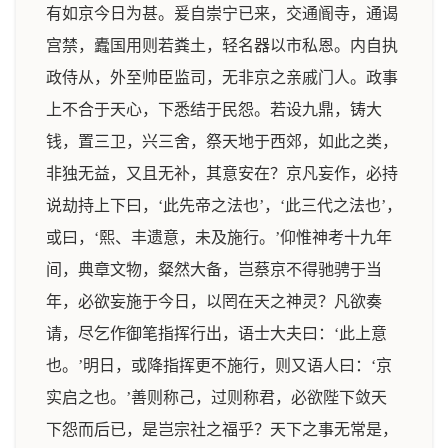
有如京今日为甚。爰自崇宁已来，交通阍寺，通谒
宫禁，蠹国用则若粪土，轻名器以市私恩。内自执
政侍从，外至帅臣监司，无非京之亲戚门人。政事
上不合于天心，下悉结于民怨。若设九鼎，铸大
钱，置三卫，兴三舍，祭天地于西郊，如此之类，
非独无益，又且无补，其意安在？京凡妄作，必持
说劫持上下曰，‘此先帝之法也’，‘此三代之法也’，
或曰，‘熙、丰遗意，未及施行。’仰惟神考十九年
间，典章文物，粲然大备，岂蔡京不得驰骋于当
年，必欲妄施于今日，以罔在天之神灵？凡欲奏
请，尽乞作御笔指挥行出，语士大夫曰：‘此上意
也。’明日，或降指挥更不施行，则又语人曰：‘京
实启之也。’善则称己，过则称君，必欲陛下敛天
下怨而后已，是岂宗社之福乎？天下之事无常是，