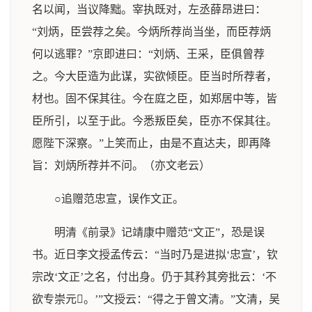
名以闻，当议降黜。宰执既对，左丞薛昂进曰：
“刘炳，臣尝荐之矣。今炳所荐尚当坐，而臣荐炳
何以逃罪？”京即进曰：“刘炳、王采，臣俱曾荐
之。今大臣造为此谋，实欲倾臣。臣当时所荐者，
材也。固不保其往。今在庭之臣，如郑居中等，皆
臣所引，以至于此。今悉叛臣矣，臣亦不保其往。
愿陛下深察。”上笑而止，由是不直达夫，即再降
旨：刘炳所荐并不问。（亦文老云）
○追赠范忠宣，误作文正。
明清《前录》记靖康中赠范“文正”，恐是误
书。近日李文授孟传云：“当时乃是进拟‘忠宣’，钦
宗改‘文正’之名，付出身。仍于其矜其旁批云：‘不
欲专崇元。’”文授云：“得之于曾文清。”文清，吴