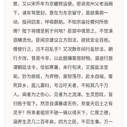
管，又以宋乔年为京畿转运使。密讽兖州父老诣阙
下，请车驾登封，意在为东京留守，是欲乘舆一
动，投间窃发，呼吸群助。不知宗庙社稷何所依
倚？陛下将措圣躬于何地？臣尝中夜思之，不觉涕
泗横流也。臣闻京建议立方田法，欲扰安业百姓。
借使行之，岂不召乱乎？又况数年间行盐钞法，朝
行夕改，昔是今非，以此脱赚客旅财物。道途行旅
谓朝廷法令，信如寒暑，未行旬浃，又报盐法变
矣。钞为故纸，为弃物，家财荡尽，赴水自缢，客
死异乡，孤儿寡妇，号泣吁天者，不知其几千万
人。闻者为之伤心，见者为之流涕。生灵怨叹，皆
归咎于陛下。然京自谓暴虐无伤，奈皇天后土之有
灵乎？所幸者祖宗不驰一骑以得天下，仁厚之德，
涵养生灵几二百年矣，四方之民，不忍生事。万一