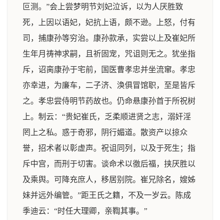
叵测。”会上尝梦明节刘妃泣诉，以为人厌胜致
死，上因以语妃，妃抗上语，颇不逊。上怒，付有
司，捕康孙等穷治。康孙款承，实尝以上及崔妃所
生年月祷神求嗣，且祈固宠，咒诅则无之。犹坐指
斥，诏脔康孙于宅前，国医曹孝忠并坐流窜。孝忠
亦幸进，为廉车，二子济、涣俱冒馆职，至是皆斥
之。孝忠尝侍明节药故也。仍命悬康孙首于所祝树
上。制云：“贵妃崔氏，乏柔顺进贤之志，溺奸淫
罔上之私。惑于奇邪，阴行媚道。散资产以掠众
誉，招术者以彰虚声。祝诅同列，以及于死生；指
斥中宫，而刑于切害。谈命术以徼后福，挟厌胜以
及乘舆。可降充庶人，移居别院。崔兄除名，嫂姊
妹并远外编管。”距王氏之籍，不及一岁云。陈成
季迪云：“时任大理卿，亲鞫其事。”