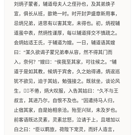
刘炳子蒙者，辅道母夫人之侄孙也，及其弟焕子
宣，俱长从班，歆艳一时。时开封尹盛章新用事，
忌炳兄弟，进思有以害其宠，未得也。初，炳视辅
道虽中表，然炳性谨厚，每以辅道择交不慎疏之。
会炳姑适王氏，于辅道为嫂。一日，辅道语其嫂
曰：“某久欲谒子蒙兄弟奉从容，然不得其门而
入，奈何？”嫂曰：“俟我至其家，可往候之。”辅
道于是如其教，候炳于宾舍，久之始得通，炳逡巡
犹不欲见，迫于其姑，勉强接之。既就坐，谈论风
生，不倦，炳大叹服，入告其姑曰：“久不与王
叔言，其进乃尔，自恨不及也。”因遣持马人归，
止宿其家，自是始相亲洽。殆至兴狱，未及岁也。
前客语既达灵素，灵素忿怒，泣请于上，且增加以
白之曰：“臣以羁旅，荷陛下宠灵，而奸人造言，