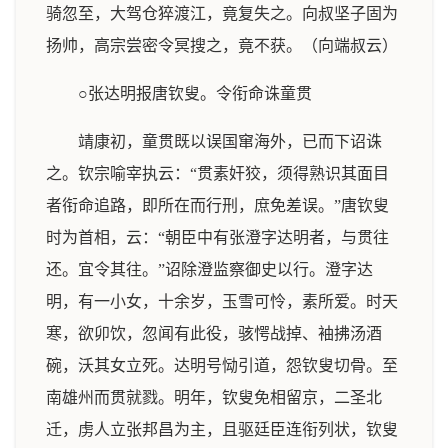
骑忽至，大驾仓猝渡江，竟复失之。向叔坚子固为
扬帅，高宗尝密令冥搜之，竟不获。（向端叔云）
○张达明报唐钦叟。令衔命诛童贯
靖康初，童贯既以误国窜海外，已而下诏诛
之。钦宗喻宰执云：“贯素奸狡，须得熟识其面目
者衔命追路，即所在而行刑，庶免差误。”唐钦叟
时为首相，云：“朝臣中有张澄字达明者，与贯往
还。宜令其往。”诏除澄监察御史以行。澄字达
明，有一小女，十余岁，玉雪可怜，素所爱。时天
寒，欲卯饮，忽闻有此役，骇愕战掉、袖拂汤酒
碗，沃其女立死。达明号恸引道，怨钦叟切骨。至
南雄州而贯就戮。明年，钦叟免相留京，二圣北
迁，虏人立张邦昌为主，且驱廷臣连衔列状，钦叟