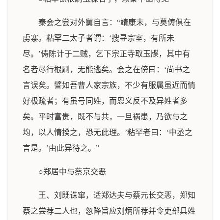
秦会之尝对外舅自言：“靖康末，与莫俦俱在
虏寨。粘罕二太子者谓：‘搜寻宗室，有所未
尽。’俦陈计于二贼，乞下宗正寺取玉牒，其中有
名者尽行根刷，无能逃矣。会之在傍曰：‘尚书之
言误矣。譬如吾曹人家宗族，不少有服属虽近而情
好极疏者；有虽号同姓，而恩义反不及异姓者多
矣。平时富贵，既不与共，一旦祸患，乃欲与之
均，以人情揆之，恐无此理。’粘罕者曰：‘中丞之
言是。’由此异待之。”
○郑居中与蔡京交恶
王、刘既诛窜，适郑达夫与蔡元长交恶，郑知
蔡之尝荐二人也，忽降旨应刘炳所荐并令吏部具姓