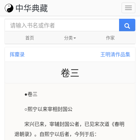
中华典藏
首页
分类
作家
挥麈录
王明清作品集
卷三
●卷三
○熙宁以来宰相封国公
宋兴已来，宰辅封国公者，已见宋次道《春明
退朝录》。自熙宁以后者，今列于后：