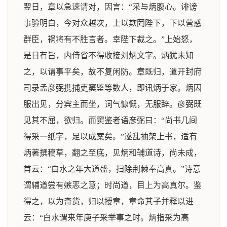
翌日，章以急速请对，因言：“采与炳腹心。诽谤
事验明白，今对众越次，上以欺罔陛下，下以营惑
群臣，祸将有不胜言者。幸陛下裁之。”上始怒，
是日有旨，内侍省不得收接刘炳文字。炳犹未知
之，以谓事平矣，故不复闲防。章既归，遣开封府
司录孟彦弼携捕吏窦鉴等数人，即讯炳于家。炳囚
服出见，分宾主而坐，词气慷慨，无服辞。彦弼既
见其不屈，欲归。而窦鉴者语彦弼曰：“尚书几间
得采一纸字，足以成案矣。”遂乱抽架上书，适有
炳著撰稿草，翻之至底，见炳和辅道诗，尚未成，
首云：“白水之年大道盛，扫除荆棘奉高真。”诗意
谓辅道尝有嫉恶之意；时尚道，目上为高真尔。鉴
得之，以为奇货，归以授章，章命其子并释以进
云：“白水谓来年庚子采举事之时。炳指采为高