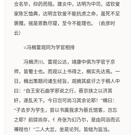
佥名毕，仰药而殂。建炎中，达明为中司，适钦叟
家陈乞恤典，达明言钦叟不能抗虏之命，虽死不足
褒赠。徭是恩数尽寝，至今不能理也。（俞彦时
云）
○冯楫雷观同为学官相排
冯楫济川、雷观公达，靖康中俱为学官于京
师，皆蜀士也。而观以上书得之，楫实先达焉。一
日，楫出策题问诸生经旨，观摘其疵讦之于稠人中
曰：“自王安石曲学邪说之行，蔡京挟之以济其
奸，遂乱天下。今日岂可尚习其余论耶！”楫曰：
“子去岁为学生，尝以书属我求为蔡氏馆客，岂忘
之耶？前牍尚存，亻舟张为幻乃尔，是由同浴而讥
裸裎也！”二人大忿，坐是论列，皆绌为监当。