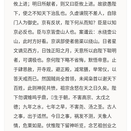
攸上进；明日所献者，则又曰臣攸上进。故欲愚陛
下，使之不知天下治乱也。久虚谏院不差人，自除
门人为御史。京有反状，陛下何从而知？臣是以知
京必反也。臣与京皆壶山人也。案谶云：水绕壶公
山，此时方好看。京讽部使者凿渠以绕山。日者星
文谪见西方，日蚀正阳之月，天意所以启陛下聪明
者，可谓极也。奈何陛下略不省悔，默悟帝意。止
于肆恩赦，开寺观，避正殿，减常膳，举常仪，以
答天戒而已。然国贼尚全首领，未闻枭首以谢天下
百姓，此则神民共愤，祖宗含怒在天之日久矣。陛
下勿谓雉鸣乎鼎，生于朝，不害高宗、太戊之
德；九年之水，七年之旱，不害尧、汤之圣。古人
之事，出于适然。今日之事，祸发不测，天象人
情，危栗如是。伏惟陛下留神听览，念艺祖创业之