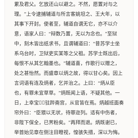
累及君父。乞放还山以避之。不然，愿置对与之
理。”上令逮捕辅道与所言客姚坦之、王大年，以
其事下开封。使者至，辅道自谓无它，亦不以介
意，语家人曰：“辩数乃置，无以为念也。”至狱
中，刻木皆出纸求书，且谓辅道曰：“昔苏学士坐
系乌台时，卫狱吏实某等之父祖。苏学士既出后，
每恨不从其乞翰墨也。”辅道喜，作歌行以赠之，
处之甚怡然。而盛章以炳之故，得以甘心矣。因上
言词语有连及炳者，乞并治之。上曰：“炳从臣
也，有罪未宜草草。”炳既闻上语，不疑其他。一
日，上幸宝，驻跸斋宫，从官皆在焉。炳越班面奏
帘外曰：“臣猥以无状，待罪迩列。适有中伤者，
非陛下保全，已荠粉矣。”再拜而退。炳既谢已，
举首始见章在侧注目瞪视，惶骇失措，深以为悔。