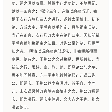
丈，延之深以叹赏。其帙尚存尤丈处，不复悉纪，
姑以一条言之：“熙宁三年，许将以磨勘当迁，宰
相王安石方欲抑三人之进取，遂转太常博士。初下
笔，方成大字，堂后官以手约定，具陈祖宗旧制，
当迁右正言，安石乃改大字右笔作口字。因知前辈
堂后官犹能执祖宗之法耳。时先公掌外制，乃见而
知之者。”明清以谓磨勘吏部成法，非宰相所得而
专纵。使有之，王荆公之文过执拗，世所共知，当
新法之行，虽韩、富、欧、范、司马诸公与之争，
悉不能回其意，岂一堂吏能转其笔耶？元道云先
公，即延庆。王荆公荐李资深时，苏子容、李才
元、宋次道缴其改官除监察御史之命，荆公改授延
庆，即为书行。延庆字仲远，文忠齐之子也。别命
书读始此。