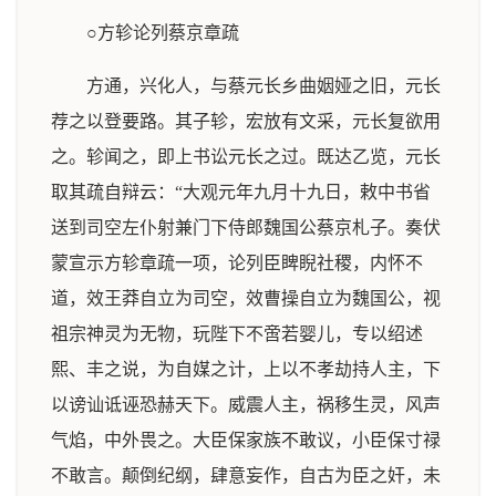
○方轸论列蔡京章疏
方通，兴化人，与蔡元长乡曲姻娅之旧，元长
荐之以登要路。其子轸，宏放有文采，元长复欲用
之。轸闻之，即上书讼元长之过。既达乙览，元长
取其疏自辩云：“大观元年九月十九日，敕中书省
送到司空左仆射兼门下侍郎魏国公蔡京札子。奏伏
蒙宣示方轸章疏一项，论列臣睥睨社稷，内怀不
道，效王莽自立为司空，效曹操自立为魏国公，视
祖宗神灵为无物，玩陛下不啻若婴儿，专以绍述
熙、丰之说，为自媒之计，上以不孝劫持人主，下
以谤讪诋诬恐赫天下。威震人主，祸移生灵，风声
气焰，中外畏之。大臣保家族不敢议，小臣保寸禄
不敢言。颠倒纪纲，肆意妄作，自古为臣之奸，未