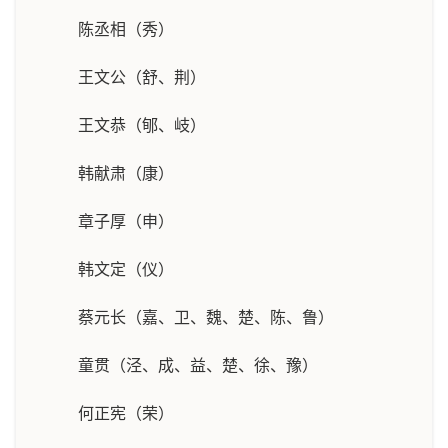
陈丞相（秀）
王文公（舒、荆）
王文恭（郇、岐）
韩献肃（康）
章子厚（申）
韩文定（仪）
蔡元长（嘉、卫、魏、楚、陈、鲁）
童贯（泾、成、益、楚、徐、豫）
何正宪（荣）