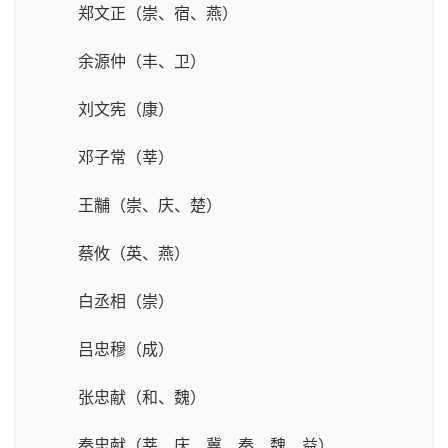
郑文正（崇、宿、燕）
余源仲（丰、卫）
刘文宪（康）
邓子常（莘）
王黼（崇、庆、楚）
蔡攸（英、燕）
白丞相（崇）
吕忠穆（成）
张忠献（和、魏）
秦忠献（莘、庆、冀、秦、魏、益）