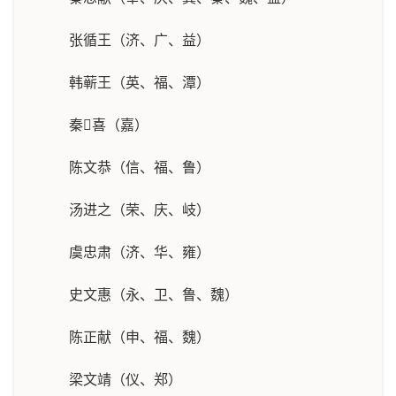
张循王（济、广、益）
韩蕲王（英、福、潭）
秦喜（嘉）
陈文恭（信、福、鲁）
汤进之（荣、庆、岐）
虞忠肃（济、华、雍）
史文惠（永、卫、鲁、魏）
陈正献（申、福、魏）
梁文靖（仪、郑）