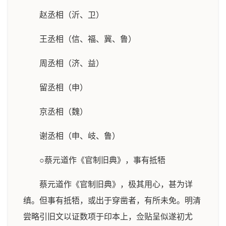
赵丞相（沂、卫）
王丞相（信、福、冀、鲁）
周丞相（济、益）
留丞相（申）
京丞相（魏）
谢丞相（申、岐、鲁）
○蔡元道作《官制旧典》，事有抵牾
蔡元道作《官制旧典》，极其用心，甚为详
缜。但事有抵牾，或出于穿凿者，有所未免。明清
尝略引旧文以证数项于印本上，佥贴呈似遂初尤