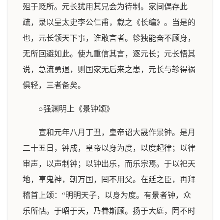
殂于贬所。元长犹用其兄会为待制。家间偶存此
疏，录以呈太史李公仁甫，载之《长编》。当是的
也，元长领天下事，谁敢言者。轸独能奋不顾身，
无所回避如此。使九重信其言，逐元长；元长悟其
说，急流勇退，则国家无后来之患，元长与轸得祸
俱轻，三者备矣。
○强渊明上《景钟颂》
宣和元年八月丁丑，皇帝诏大晟作景钟。是月
二十五日，钟成，皇帝以身为度，以度起律；以律
审声，以声制钟；以钟出乐，而乐宗焉。于以祀天
地，享鬼神，朝万国，罔不用父。在廷之臣，再拜
稽首上颂：“明明天子，以身为度。有景者钟，众
乐所怙。于昭于天，乃眷斯顾。扬于大庭，罔不时