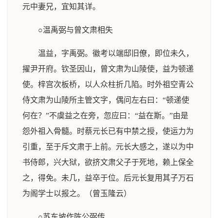
元中妻兄，宜知其详。
○温禹弼与曾文肃相失
温益，字禹弼。徽考以端邸旧僚，即位未久，
擢尹开府。钦圣因山，曾文肃为山陵使，益为顿递
使。梓宫次板桥，以人众柱折几陷。时外祖空青公
侍文肃为山陵所主管文字，偶问左右曰：“顿递使
何在？”不虞益之在旁，忽应曰：“益在斯。”由是
怨外祖入骨髓。时蔡元长已有中禁之授，使运力为
引重，至于斥文肃于上前。元长大感之，遂以为中
书侍郎，兴大狱，欲挤文肃父子于死地，赖上保全
之，得免。未几，益卒于位。后元长复用其子万石
为阁学士以报之。（曾玉隆云）
○苏东坡作陈公弼传