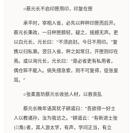
○蔡元长不启印匣用印，印复在匣
承平时，宰相入省，必先以秤秤印匣而后开。
蔡元长秉政，一日秤匣颇轻，疑之，摇撼无声。吏
以白元长，元长曰：“不须启封。今日不用印。”复
携以归私第。翌日入省，秤之如常日，开匣则印在
焉。或以询元长，元长曰：“是必省吏有私用者，
偶仓猝不能入。倘失措急索，则不可复得，徒张皇
耳。”
○张柔直劝蔡元长收拾人材，以救丧乱
蔡元长晚年语其犹子耕道曰：“吾欲得一好士
人以教诸孙，汝为我访之。”耕道云：“有新进士张
{角}者，其人游太学，有声，学问正当，有立