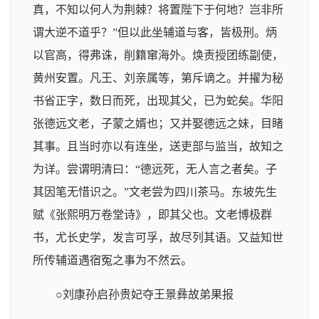
真，不知以何人为荆棘？将置陛下于何地？岂非所
谓大逆不道乎？”但以此坐辅道与客，皆极刑。炳
以官高，得弗诛，削籍窜海外。焕责授团练副使，
黄州安置。凡王、刘亲属等，第斥谪之。并擢为秘
书省正字，数日而死，出现其父，已为蛇矣。华阳
张德远文老，子蒙之婿也；又并娶德远之妹，目睹
其事。且当时亦以有连坐，送吏部与监当，故知之
为详。尝谓明清曰：“德远死，无人言之者矣。子
其因笔无惜识之。”文老尝为四川茶马。东坡先生
赋《张熙明万卷堂诗》，即其父也。文老博极群
书，尤长史学，发言可孚，故尽列其语。又益知世
所传辅道遇宿冤之事为不然云。
○刘康孙启孙贵妃夺王景彝故弟果报