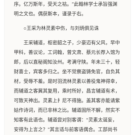
序。亿万斯年，受天之祜。”此翰林学士承旨强渊
明之文也。偶获斯本，谨录于右。
○王采为林灵素中伤，与刘炳俱见诛
王采辅道，枢密韶之子，少豪迈有父风，早中
甲科，善议论，工词翰，曾文肃、蔡元长荐入馆为
郎，后以直秘阁知汝州。考满守陕。年未三十，轻
财喜士，宾客多归之。坐不觉察盗铸免官，自负其
材，受辱不羞。是时羽流林灵素以善役鬼神得幸，
而辅道之客冀其复用，乘时所好，昌言辅道有术，
可致天神出。灵素上扌尼不得施。盖其客亦能请紫
姑作诗词，而已非林之比。辅道固所不解，然实不
知客有此语也。辅道尝对别客谓：“灵素太诞妄，
安得为上言之？”其言适与前客语偶合。工部尚书