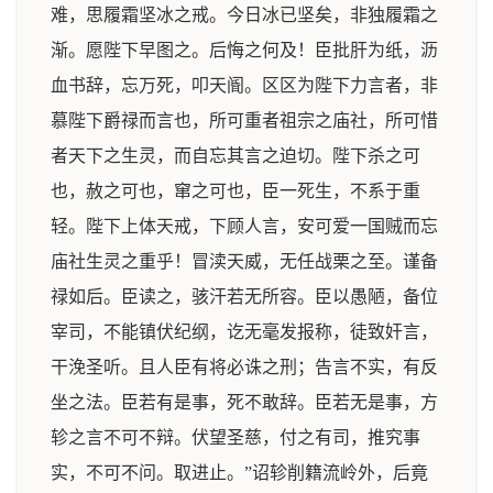
难，思履霜坚冰之戒。今日冰已坚矣，非独履霜之
渐。愿陛下早图之。后悔之何及！臣批肝为纸，沥
血书辞，忘万死，叩天阍。区区为陛下力言者，非
慕陛下爵禄而言也，所可重者祖宗之庙社，所可惜
者天下之生灵，而自忘其言之迫切。陛下杀之可
也，赦之可也，窜之可也，臣一死生，不系于重
轻。陛下上体天戒，下顾人言，安可爱一国贼而忘
庙社生灵之重乎！冒渎天威，无任战栗之至。谨备
禄如后。臣读之，骇汗若无所容。臣以愚陋，备位
宰司，不能镇伏纪纲，讫无毫发报称，徒致奸言，
干浼圣听。且人臣有将必诛之刑；告言不实，有反
坐之法。臣若有是事，死不敢辞。臣若无是事，方
轸之言不可不辩。伏望圣慈，付之有司，推究事
实，不可不问。取进止。”诏轸削籍流岭外，后竟