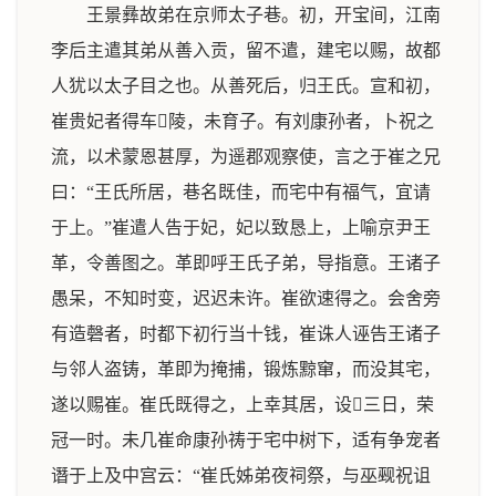
王景彝故弟在京师太子巷。初，开宝间，江南
李后主遣其弟从善入贡，留不遣，建宅以赐，故都
人犹以太子目之也。从善死后，归王氏。宣和初，
崔贵妃者得车陵，未育子。有刘康孙者，卜祝之
流，以术蒙恩甚厚，为遥郡观察使，言之于崔之兄
曰：“王氏所居，巷名既佳，而宅中有福气，宜请
于上。”崔遣人告于妃，妃以致恳上，上喻京尹王
革，令善图之。革即呼王氏子弟，导指意。王诸子
愚呆，不知时变，迟迟未许。崔欲速得之。会舍旁
有造磬者，时都下初行当十钱，崔诛人诬告王诸子
与邻人盗铸，革即为掩捕，锻炼黥窜，而没其宅，
遂以赐崔。崔氏既得之，上幸其居，设三日，荣
冠一时。未几崔命康孙祷于宅中树下，适有争宠者
谮于上及中宫云：“崔氏姊弟夜祠祭，与巫觋祝诅