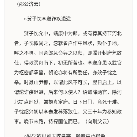
（邵公济云）
○贺子忱李邈诈疾退避
贺子忱允中，靖康中为郎。或有荐其持节河北
者，子忱微闻之，忽就省户作中风状，颠仆于地，
呼之不醒。同舍郎急命舁之以归，即牒开封府乞致
仕，得敕买舟南下，初无所苦也。李邈彦思以武官
为枢密都承旨，朝论亦将有所委任，亦效子忱之
举。时聂山尹都，以谓此风不可长，翌日启上，以
谓邈诈疾退避，后来何以使人？诏邈降两官，除河
北提点刑狱，兼摄真定府。日下出门，竟死于难。
子忱绍兴初以李泰发荐落致仕，又三十年为参知政
事。晚节末路，持禄固位而已。（向荆父云）
○粘罕欲根刷玉牒名字，赖秦中丞得免