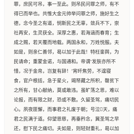
罪，庶民可吊，事一至此。则吊民问罪之师，有不
得已而举也。共惟大金元帅举问罪之师，施好生之
德，念今圣之有道，悯斯民之无辜，敛兵不下，崇
社再安，生灵获全。深厚之惠，若海涵而春育；生
成之赐，若天覆而地载。两国永和，万姓悦服。夫
如是，则亲仁善邻，曷以加于此哉！特枉銮舆，为
民请命；重蒙金诺，与国通和。帝谓‘发肤亦所不
惜，况于金帛，岂复有辞！’宵旰焦劳，不遑寝
食，官户根括，急于星火，竭帑藏之所积，罄贫下
之所有，甘心献纳，莫或敢违。虽旷荡之恩，难以
论报，而有限之财，恐或不敷。久留圣驾，痛切民
心。夙夜匪懈，而事君之礼废于朝；号泣天，痛
君之民满于道。仰望恩慈，再垂矜念，冀圣驾之早
还，慰下民之痛切。夫如是，则轻财重礼，曷以加