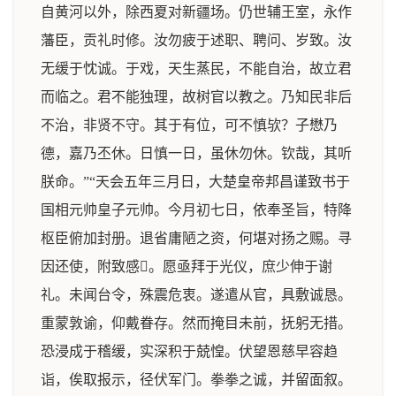
自黄河以外，除西夏对新疆场。仍世辅王室，永作
藩臣，贡礼时修。汝勿疲于述职、聘问、岁致。汝
无缓于忱诚。于戏，天生蒸民，不能自治，故立君
而临之。君不能独理，故树官以教之。乃知民非后
不治，非贤不守。其于有位，可不慎欤？子懋乃
德，嘉乃丕休。日慎一日，虽休勿休。钦哉，其听
朕命。”“天会五年三月日，大楚皇帝邦昌谨致书于
国相元帅皇子元帅。今月初七日，依奉圣旨，特降
枢臣俯加封册。退省庸陋之资，何堪对扬之赐。寻
因还使，附致感。愿亟拜于光仪，庶少伸于谢
礼。未闻台令，殊震危衷。遂遣从官，具敷诚恳。
重蒙敦谕，仰戴眷存。然而掩目未前，抚躬无措。
恐浸成于稽缓，实深积于兢惶。伏望恩慈早容趋
诣，俟取报示，径伏军门。拳拳之诚，并留面叙。