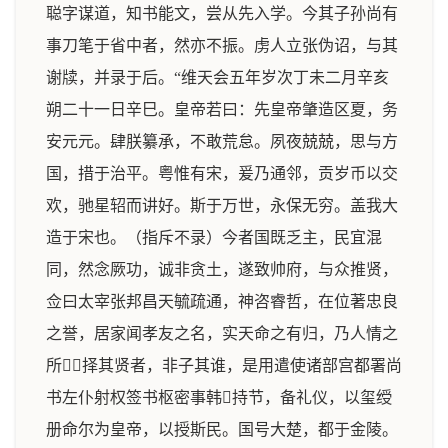
聪字谋道，知书能文，尝从先入学。今其子孙尚有
事刀笔于省中者，然亦不振。虏人立张伪诏，与其
谢牍，并录于后。“维天会五年岁次丁未二月辛亥
朔二十一日辛巳。皇帝若曰：先皇帝肇造区夏，务
安元元。肆朕纂承，不敢荒怠。夙夜兢兢，思与方
国，措于治平。粤惟有宋，爰乃通邻，贡岁币以交
欢，驰星轺而讲好。斯于万世，永保无穷。盖我大
造于宋也。（指斥不录）今者国既乏主，民宜混
同，然念厥功，诚非贪土，遂致帅府，与众推贤，
佥曰太宰张邦昌天毓疏通，神咨睿哲，在位著忠良
之誉，居家闻孝友之名，实天命之有归，乃人情之
所，择其贤者，非子其谁，是用遣使诸部宫都署尚
书左仆射权签书枢密事韩持节，备礼仪，以玺绶
册命尔为皇帝，以授斯民。国号大楚，都于金陵。