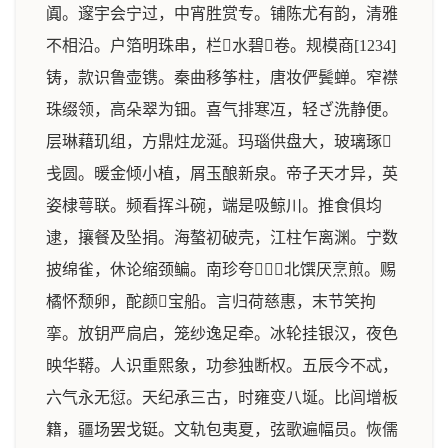
阗。邃宇会宁过，中宵胜赏专。铺陈尤有韵，清雅
不相沿。户箔明珠串，栏水碧卷。规模商[1234]
铸，款识鲁壶镌。秦曲移筝柱，唐妆俨鬓蝉。窄襟
珠缀领，高朵翠为钿。喜气排寒冱，轻ざ洗静便。
层琳藉玑组，方鼎炷龙涎。玛瑙供盘大，玻璃琢
戋圆。暖金倾小植，屑玉酿新泉。帝子天才异，英
姿棣萼联。频看挥斗碗，端是吸鲸川。推食俱均
逮，攘餐及坠捐。海螯初破壳，江柱乍离渊。宁数
披绵雀，休论缩颈鳊。南珍夸，北馔厌烹煎。赐
橘怀颓卵，酡颜宝船。言归荷慈惠，末节笑拘
挛。放钥严扃启，笼纱逸足牵。冰轮挂银汉，夜色
映华鞯。人识重熙象，功参独断权。五辰今不忒，
六气永无愆。天纪承三古，时雍变八埏。比闾增板
籍，疆场罢戈铤。文轨包夷夏，弦歌遍幅员。恢儒