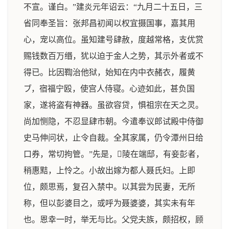
不宣。谨白。”建炎元年诏云：“九月二十五日，三
省同奉圣旨：张邦昌初闻以权宜摄国事，嘉其用
心，宠以高位。虽知建号肆赦，度越常格，支优赏
赐钱数百万缗，犹以迫于金人之势，其示外者或不
得已。比因鞫治他狱，始知在内中衣赭衣，履黄
ブ，宿福宁殴，使宫人侍寝。心迹如此，甚负国
家，遂将盗有神器。虽欲容贷，惧祖宗在天之灵。
尚加恻隐，不忍显肆市朝。今遣奉议郎试殿中侍御
史马伸问状，止令自裁。全其家属，仍令潭州日给
口券，常切拘管。”先是，陵在端邸，有妾彭者，
稍惠黠，上怜之。小故出嫁为都人聂氏妇。上即
位，颇思焉，复召入禁中。以其尝为民妻，无所
称，但以彭婆目之，或呼为聂婆婆，其实未有年
也。恩幸一时，举无与比。父党夫族，颇招权，顾