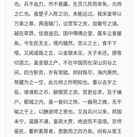
也。兵不血刃，市不易廛，生灵几死而幸免，元帅
之仁也。虽楚子入陈之功，未能远过。我宋皇帝以
万乘之尊，两造辕门，议赏军之资，加徽号之请。
越在草莽，信宿逾迈。国中喁喁企望，属车尘者屡
矣。今生民无主，境内骚然，忠义之士，食不下
噎。又闻道路之言，以金银未足，天子未还。揆等
切惑之。盖金银之产，不在中国而在深山穷谷之
间，四方职贡，岁有常赋。邦财既尽，海内萧然，
帑藏为之一空，此元帅之所明知也。重以去岁之
役，增请和之币，献犒赏之资。官吏征求，及于编
户。都城之内，虽一妾妇之饰，一器用之微，无不
输之于上，以酬退师之恩也。又自兵兴以来，邦国
未宁，道路不通，富商大贾，绝迹而不造境。京师
豪民，蓄积素厚者，悉散而之四方矣。间有从宦王