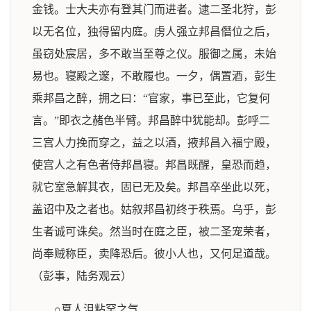
金钱。士大夫亦有登其门而进者。逮二圣北狩，彭
以无名位，独得留内庭。虏人强立邦昌僭位之后，
虽窃处宸居，多不敢当至尊之仪。服御之属，未始
易也。寝殿之邃，不敢履也。一夕，偶置酒，彭生
乘邦昌之醉，拥之曰：“官家，事已至此，它复何
言。”即衣之赭色半臂。邦昌醉中犹能却。彭呼二
三宫人力挽而穿之，益之以酒，掖邦昌入福宁殿，
使宫人之有色者侍邦昌寝。邦昌既醒，皇恐而趋，
就它室急解其衣，固已无及矣。邦昌卒坐此以死，
盖诏中及之者也。姑叙邦昌初终于秩焉。乌乎，彭
生者诚可诛矣。然当时在庭之臣，被二圣宠荣者，
尚奉贼称臣，卖降恐后。彼小人也，又何足道哉。
（彭事，陆务观云）
○夏人沮粘罕之气