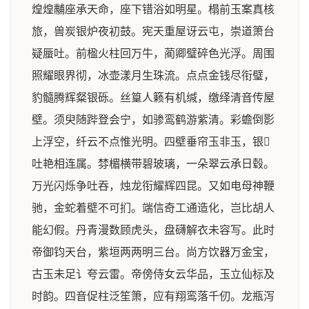
煌煌黼座承天命，座下错浴如明星。榻前玉案真核
旅，兽炭银炉夜初鼓。宪天重屋讶云屯，崇道箫台
疑蜃吐。前楹火柱回万牛，蔺卿璧碎色光浮。周围
照耀眼界彻，冰壶漾月生珠流。点点金钱尽衔璧，
豹髓腾辉粲银砾。丝篁人籁有机缄，缴绎清音传屋
壁。须臾随跸登会宁，如骖鸾鹤游紫清。彩蟾倒影
上浮空，纤云不点惟光明。四壁垂帘玉非玉，银
吐艳相连属。棼楣横带碧玻璃，一朵翠云承日毂。
万光闪烁争吐吞，烛龙衔耀辉四昆。又如电母神鞭
驰，金蛇着壁不可扪。端信奇工通造化，岂比胡人
能幻假。丹青漫数顾虎头，盘礴解衣未容写。此时
帝御钧天台，紫垣两两明三台。尚方饮器万金宝，
古玉未足讠夸云雷。帝傍侍女云华品，玉立仙标及
时韵。四音促柱泛笙箫，应有翔鸾落千仞。龙瓶泻