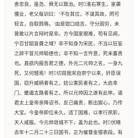
舍忠良，虽尧、舜无以致治。时淮右寒生，家袭
儒业，老父每训曰：‘不在其位，不谋其政，罔可
轻言，自取戮辱。’由是钳口结舌，守分固穷，未
曾敢以片言辩时是非。方今国家艰难，苟有见闻，
宁忍甘蹈盲聋之域？非不知身为宋民，不当以狂妄
之辞干冒元帅聪德也；非不知一言忤意，死未塞责
也。直欲内报吾君之德，外光二元帅之名，一身九
死，又何憾焉！时切观我宋自崇宁以来，奸臣误
国，窃升威柄者有之，妨公害民者有之，大启幸
门、壅遏言路者有之，所以元帅因之遂有此举。道
君太上皇帝亲降诏书，反己痛责，断出宸心，乃传
大宝。今皇帝即位未久，适丁国难，以孝行夙彰，
天人咸服。今元帅敛城不下，盖为此也。时伏睹
去年十二月二十三日国书，正为催督金银表段。有