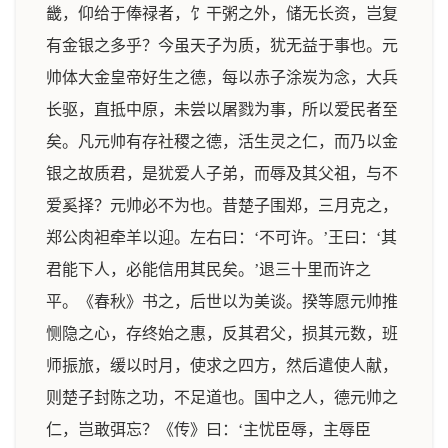
畿，仰给于俸禄者，饣干粥之外，储无长资，岂复
有金银之多乎？今虽天子为质，犹无益于事也。元
帅体大金皇帝好生之德，每以赤子涂炭为念，大兵
长驱，直抵中原，未尝以屠戮为事，所以爱民者至
矣。凡元帅有存社稷之德，活生灵之仁，而乃以金
银之故质君，是犹爱人子弟，而辱及其父祖，与不
爱奚择？元帅必不为也。昔楚子围郑，三月克之，
郑公肉袒牵羊以迎。左右曰：‘不可许。’王曰：‘其
君能下人，必能信用其民矣。’退三十里而许之
平。《春秋》书之，后世以为美谈。揆等愿元帅推
恻隐之心，存终始之惠，反其君父，损其元数，班
师振旅，缓以时月，使求之四方，然后遣使人献，
则楚子封陈之功，不足道也。国中之人，德元帅之
仁，岂敢弭忘？《传》曰：‘主忧臣辱，主辱臣