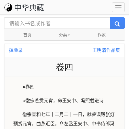
中华典藏
首页
分类
作家
挥麈录
王明清作品集
卷四
●卷四
○徽宗燕赏元宵，命王安中、冯熙载进诗
徽宗宣和七年十二月二十一日，就睿谟殿张灯
预赏元宵，曲燕近臣。命左丞王安中、中书侍郎冯