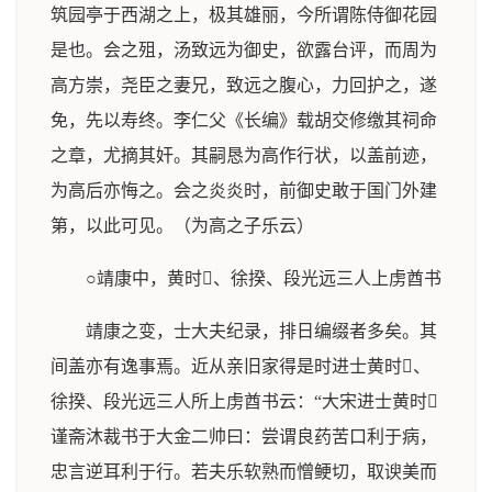
筑园亭于西湖之上，极其雄丽，今所谓陈侍御花园
是也。会之殂，汤致远为御史，欲露台评，而周为
高方崇，尧臣之妻兄，致远之腹心，力回护之，遂
免，先以寿终。李仁父《长编》载胡交修缴其祠命
之章，尤摘其奸。其嗣恳为高作行状，以盖前迹，
为高后亦悔之。会之炎炎时，前御史敢于国门外建
第，以此可见。（为高之子乐云）
○靖康中，黄时、徐揆、段光远三人上虏酋书
靖康之变，士大夫纪录，排日编缀者多矣。其
间盖亦有逸事焉。近从亲旧家得是时进士黄时、
徐揆、段光远三人所上虏酋书云：“大宋进士黄时
谨斋沐裁书于大金二帅曰：尝谓良药苦口利于病，
忠言逆耳利于行。若夫乐软熟而憎鲠切，取谀美而