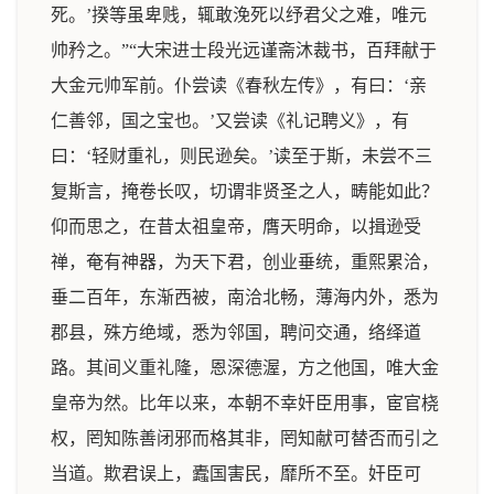
死。’揆等虽卑贱，辄敢浼死以纾君父之难，唯元
帅矜之。”“大宋进士段光远谨斋沐裁书，百拜献于
大金元帅军前。仆尝读《春秋左传》，有曰：‘亲
仁善邻，国之宝也。’又尝读《礼记聘义》，有
曰：‘轻财重礼，则民逊矣。’读至于斯，未尝不三
复斯言，掩卷长叹，切谓非贤圣之人，畴能如此？
仰而思之，在昔太祖皇帝，膺天明命，以揖逊受
禅，奄有神器，为天下君，创业垂统，重熙累洽，
垂二百年，东渐西被，南洽北畅，薄海内外，悉为
郡县，殊方绝域，悉为邻国，聘问交通，络绎道
路。其间义重礼隆，恩深德渥，方之他国，唯大金
皇帝为然。比年以来，本朝不幸奸臣用事，宦官桡
权，罔知陈善闭邪而格其非，罔知献可替否而引之
当道。欺君误上，蠹国害民，靡所不至。奸臣可