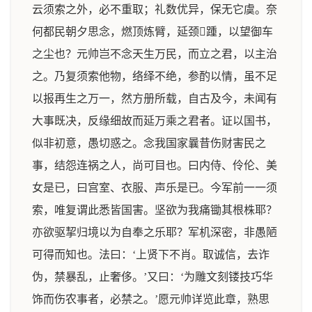
云须索之外，必不重取；礼数优异，保无它虞。奈
何都民朝夕思念，燃顶炼臂，延颈踵，以望御车
之尘也？元帅岂不念天生万民，而立之君，以主治
之。乃复须索他物，络绎不绝，参酌以情，虽不足
以报再生之万一，然方册所载，自古及今，未闻有
大事既决，反缘细故而延万乘之君者。证以国书，
似非初意，愚切惑之。念我国家曩昔伤财害民之
事，结怨连祸之人，尚可目也。曰内侍、伶伦、美
女是已，曰宫室、衣服、声乐是已。今军前一一须
索，唯复谓此悉皆国害。坚欲为我痛锄其根株耶？
亦欲驱挈归境以为自奉之乐耶？军机深密，非愚陋
可得而知也。法曰：‘上贤下不肖。取诚信，去诈
伪，禁暴乱，止奢侈。’又曰：‘为雕文刻镂技巧华
饰而伤农事者，必禁之。’愿元帅详览此章，熟思