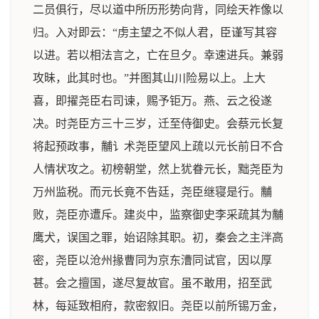
二员俱行，尽以道中所历形势向背，同绘天祚像以
归。入对即云：“虏主望之不似人君，臣谨写其容
以进。若以相法言之，亡在旦夕。幸速进兵。兼弱
攻昧，此其时也。”并图其山川险易以上。上大
喜，即擢尧臣右司谏，赐予钜万。燕、云之役遂
决。时尧臣方三十三岁，迁至侍御史。会蔡元长复
将起预政事，黼讠术尧臣望风上疏以元长前日不合
人情状攻之。初榜朝堂，然上犹眷元长，黜尧臣为
万州监税。而元长竟不告廷，尧臣继寝是行。黼
败，尧臣亦遭斥。建炎中，监察御史李采疏其为黼
鹰犬，误国之罪，始诏除其职。初，秦会之主泮高
密，尧臣以沧州掾曹同为京东漕同试官，因以厚
甚。会之擅国，遂尽复故官。虽不敢用，招至武
林，每延致相府，款密叙旧。尧臣以前所锡万金，