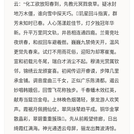
云：“化工欲放阳春到，先教元冥戮衰草。疑冰封
地万木僵，谁向雪中探天巧。玑星回斗指寅，群
芳未知时已春。人心荡漾趁佳节，灯夕独冠年华
新。升平万里同文轨，井邑相连通四裔。兰膏竞吐
夜烘春，和叔回车避羲辔。巍巍九禁倚天开，温风
更觉先春来。试灯不用雨花俗，迎阳为却寒崔嵬。
宣和初载元冬尾，瑞白才消尘不起。穆清光赏属钦
邻，锦绣云龙颁宴喜。初闻传诏开睿谟，步障几里
承金铺。调音度曲三千女，正似广乐陈清都。遏云
妙唱韩娥侣，回雪飞花称独步。千春蟠木效红英，
献寿当筵岂金母。上林晚色烟蔼轻，景龙游人欢笑
声。霞裾月佩拥仙仗，翠凤挟辇趋平成。铜华金掌
散晶彩，翠碧重重簇珠。先从前殿望修廊，日出
绮霞红满海。神光通透云母屏，骊龙出舞波涛惊。