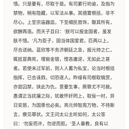
惜。只是要有，尽取于是。有司累行劝谕，及指为
禁物，稍有隐藏，以军法从事。其措置根括，非不
尽心。上至宗庙器皿，下至细民首饰，罄其所有，
欲酬再造。而天子且曰：‘朕可以报金国者，虽发
肤不惜。’凡为臣子，固当体国爱君，匹两以上，
尽合送纳。蓝欣等不务济朝廷之急，报元帅之仁，
辄抵冒典宪，埋窖金银，悭吝庸逆，无如此之甚
者。若使未过军前，则人人蓄为私宝，论当时根括
指挥，已合诛戮，切恐逐人。昨缘有司根取犒赏，
亦尝囚禁，挟此为仇，意要生事，厥罪尤不可赦。
愚谓正当扰攘之际，犹敢怀奸罔上，取佞一时，异
日安居，为国患也必矣。亮元帅智周万物，不待斯
言，察见罪状。文王问太公主听如何，太公答
曰：‘勿妄而许，勿逆而拒。’圣人垂教，良有以