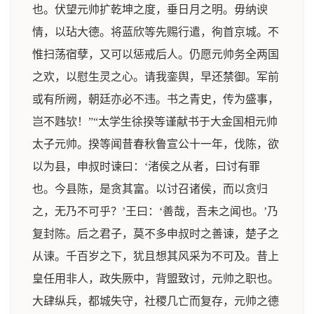
也。伏望元帅扩乾坤之度，垂日月之明。毋纳谀
情，以玷大德。将蓝欣等先赐行遣，徇首京城。不
惟扫荡宿孽，又可以惩戒后人。仍愿元帅务全两国
之欢，以慰生灵之心。请我銮舆，早还禁御。军前
或有所阙，朝廷亦必不违。书之青史，传为盛事，
岂不韪欤！”“太学生徐揆等谨献书于大金国相元帅
太子元帅。揆等闻昔春秋鲁宣公十一年，伐陈，欲
以为县，申叔时谏曰：‘渚侯之从者，曰讨有罪
也。今县陈，是贪其富。以讨召诸侯，而以贪归
之，无乃不可乎？’王曰：‘善哉，吾未之闻也。’乃
复封陈。后之君子，莫不多申叔时之善谏，楚子之
从谏。千百岁之下，犹且想其风采为不可及。昔上
皇任用非人，政失厥中，背盟致讨，元帅之职也。
大肆纵兵，都城失守，社稷几亡而复存，元帅之德