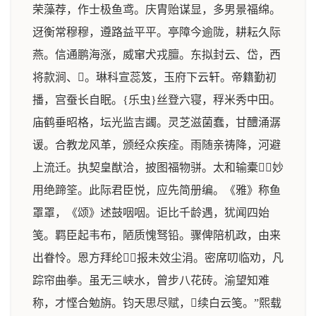
荣藻荐，作士极鱼鸢。庆胄贻谋显，多男景福绵。
迓衡常穆穆，遵路益平平。亭障今逾陇，耕耘久际
燕。信通鹏海涨，威窜犬戎膻。东拟封云、岱，西
将款涧、。琳科宣蕊笈，玉府下云轩。帝籍勤初
播，宫蚕长自眠。{乐虫}丝登六寝，稃米秀中田。
庙鹤垂昭格，坛光监吉蠲。灵芝滋菌蠢，甘醴涌潺
谖。合教龙风革，颁经众疾痊。雨随亲祷降，河避
上流迁。执契皇猷洽，披图福物骈。太和输橐，妙
用绝蹄筌。此际君臣悦，应先简册编。《雅》称鱼
罩罩，《颂》述鼓咽咽。讵比千龄遇，犹闻四始
笺。羁臣起韦布，陋质愧驽铅。骤俾陪机政，由来
出眷怜。恩方拜纶，报未效尘涓。密席叨临劝，凡
踪帘曲拳。虽无三峡水，曾步八花砖。渝望知难
称，才悭合勉旃。钧天思尽赋，续白云笺。”熙载