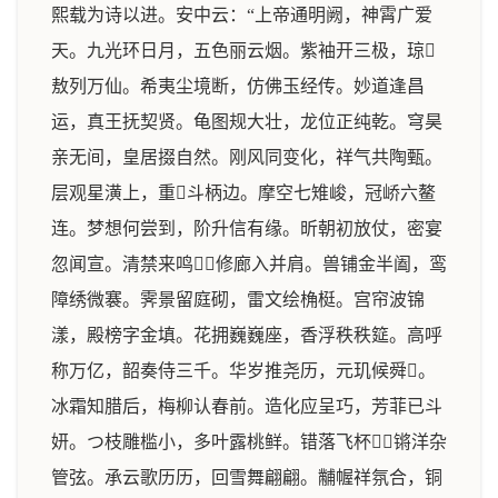
熙载为诗以进。安中云：“上帝通明阙，神霄广爱
天。九光环日月，五色丽云烟。紫袖开三极，琼
敖列万仙。希夷尘境断，仿佛玉经传。妙道逢昌
运，真王抚契贤。龟图规大壮，龙位正纯乾。穹昊
亲无间，皇居掇自然。刚风同变化，祥气共陶甄。
层观星潢上，重斗柄边。摩空七雉峻，冠峤六鳌
连。梦想何尝到，阶升信有缘。昕朝初放仗，密宴
忽闻宣。清禁来鸣，修廊入并肩。兽铺金半阖，鸾
障绣微褰。霁景留庭砌，雷文绘桷梃。宫帘波锦
漾，殿榜字金填。花拥巍巍座，香浮秩秩筵。高呼
称万亿，韶奏侍三千。华岁推尧历，元玑候舜。
冰霜知腊后，梅柳认春前。造化应呈巧，芳菲已斗
妍。つ枝雕槛小，多叶露桃鲜。错落飞杯，锵洋杂
管弦。承云歌历历，回雪舞翩翩。黼幄祥氛合，铜