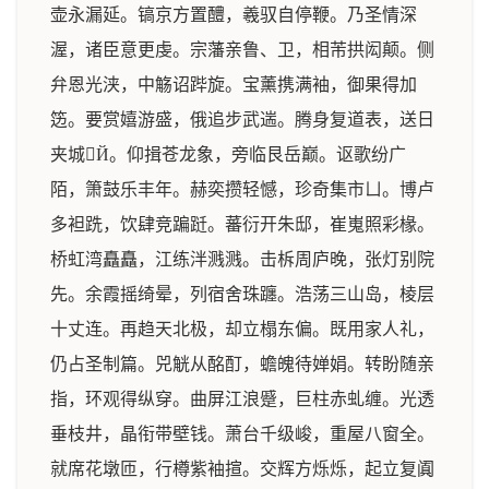
壶永漏延。镐京方置醴，羲驭自停鞭。乃圣情深
渥，诸臣意更虔。宗藩亲鲁、卫，相芾拱闳颠。侧
弁恩光浃，中觞诏跸旋。宝薰携满袖，御果得加
笾。要赏嬉游盛，俄追步武遄。腾身复道表，送日
夹城Й。仰揖苍龙象，旁临艮岳巅。讴歌纷广
陌，箫鼓乐丰年。赫奕攒轻憾，珍奇集市ㄩ。博卢
多袒跣，饮肆竞蹁跹。蕃衍开朱邸，崔嵬照彩椽。
桥虹湾矗矗，江练泮溅溅。击柝周庐晚，张灯别院
先。余霞摇绮晕，列宿舍珠躔。浩荡三山岛，棱层
十丈连。再趋天北极，却立榻东偏。既用家人礼，
仍占圣制篇。兕觥从酩酊，蟾魄待婵娟。转盼随亲
指，环观得纵穿。曲屏江浪蹙，巨柱赤虬缠。光透
垂枝井，晶衔带壁钱。萧台千级峻，重屋八窗全。
就席花墩匝，行樽紫袖揎。交辉方烁烁，起立复阗