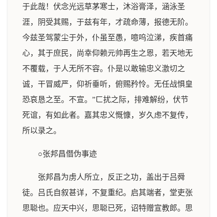
于此哉！伏念光远草茅寒士，沐浴膏泽，涵泳圣
涯，阴受其赐，于兹有年，才疏命薄，报德无阶。
今兹圣驾蒙尘于外，仆虽至愚，噫呜泣涕，疾首痛
心，其于庶民，尚幸仰赖元帅再生之恩，若天地无
不覆载，于人无所不容。仆是以敢输忠义激切之
诚，干冒威严，仰祈垂听，俯赐矜怜。无任战惧皇
恐哀恳之至。不宣。”ㄈ扰之际，排难解纷，伏节
死谊，有如此者。嘉其忠义慨慷，岁久虑不复传，
所以录之。
○张邦昌僭伪事迹
张邦昌为虏人所立，反正之功，盖出于吕舜
徒。吕氏自叙甚详，不复重纪。启其端者，堂吏张
思聪也。应天中兴，思聪已死，诏特赠宣教郎。思