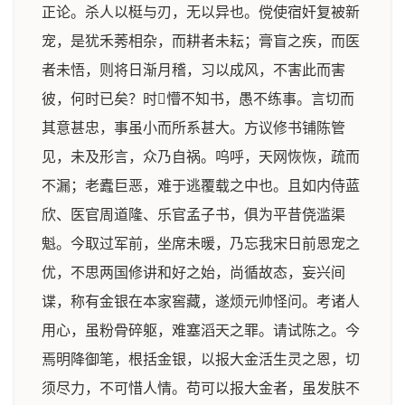
正论。杀人以梃与刃，无以异也。傥使宿奸复被新
宠，是犹禾莠相杂，而耕者未耘；膏盲之疾，而医
者未悟，则将日渐月稽，习以成风，不害此而害
彼，何时已矣？时懵不知书，愚不练事。言切而
其意甚忠，事虽小而所系甚大。方议修书铺陈管
见，未及形言，众乃自祸。呜呼，天网恢恢，疏而
不漏；老蠹巨恶，难于逃覆载之中也。且如内侍蓝
欣、医官周道隆、乐官孟子书，俱为平昔侥滥渠
魁。今取过军前，坐席未暖，乃忘我宋日前恩宠之
优，不思两国修讲和好之始，尚循故态，妄兴间
谍，称有金银在本家窖藏，遂烦元帅怪问。考诸人
用心，虽粉骨碎躯，难塞滔天之罪。请试陈之。今
焉明降御笔，根括金银，以报大金活生灵之恩，切
须尽力，不可惜人情。苟可以报大金者，虽发肤不