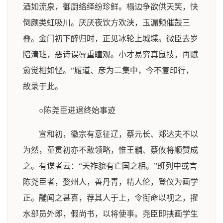
酒如流泉，御厨络绎纷珍鲜。榻边争欲供天笑，快
倒颇类虹吸川。厌厌夜饮方欢浃，玉漏频催鼓三
叠。金门初下醉归时，正见冰轮上城堞。微臣去岁
陪清班，恶诗误辱重瞳观。小才易穷真鼠技，再赋
愈觉相如悭。”履道、彦为二集中，今不复印行，
故录于此。
○陈尧臣进退终始事迹
宣和初，徽宗有意征辽，蔡元长、郑达夫不以
为然，童贯初亦不敢领略，惟王黼、蔡攸将顺赞成
之。有谍者云：“天祚貌有亡国之相。”班列中或言
陈尧臣者，婺州人，善丹青，精人伦，登仪为画学
正。黼闻之甚喜，荐其人于上，令衔命以视之，擢
水部员外郎，假尚书，以将使事。尧臣即挟画学生