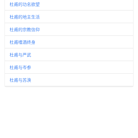
杜甫的功名欲望
杜甫的地主生活
杜甫的宗教信仰
杜甫嗜酒终身
杜甫与严武
杜甫与岑参
杜甫与苏涣