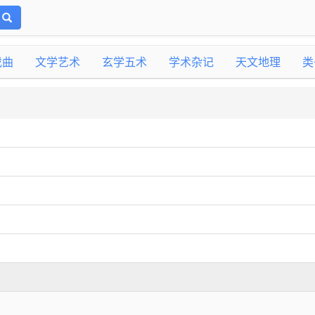
戏曲
文学艺术
玄学五术
学术杂记
天文地理
类