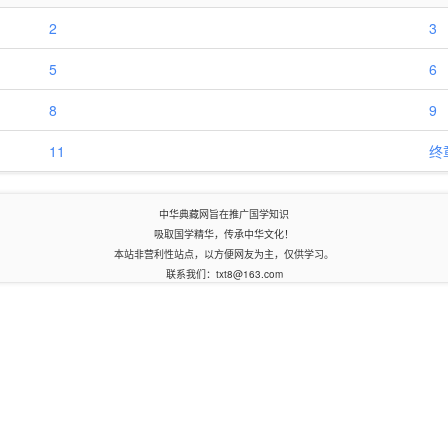
2
3
5
6
8
9
11
终
中华典藏网旨在推广国学知识
吸取国学精华，传承中华文化！
本站非营利性站点，以方便网友为主，仅供学习。
联系我们：txt8@163.com