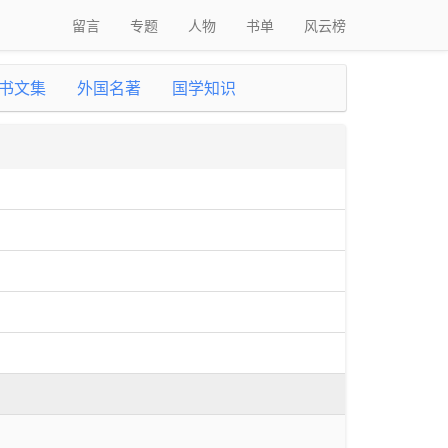
留言
专题
人物
书单
风云榜
书文集
外国名著
国学知识
作者:
天藤真