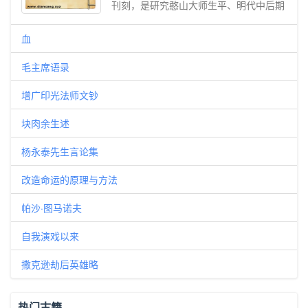
刊刻，是研究憨山大师生平、明代中后期
佛教史的第一手核心史料。 全书以明朝
嘉靖至天启年间年号为脉络，逐年记录憨
血
山从降生到圆寂七十八载完整人生。他自
毛主席语录
幼宿具佛根，幼年便追问生死本源，十二
岁入报恩寺出家，遍习儒释典籍，参访云
增广印光法师文钞
谷、妙峰、遍融等宗门大德，于五台山冰
雪山中苦参开悟，勘破生死去来之疑，确
块肉余生述
立华严修持宗旨，自号澄印，后以 “憨山”
行世。 /www.diancang.xyz/年谱完整记述
杨永泰先生言论集
其一生行履：在五台山刺血泥金书写《华
严经》，主持大型无遮法会；于东海牢山
改造命运的原理与方法
开辟海印寺，教化当地百姓，扭转外道盛
帕沙·图马诺夫
行局面；后因宫廷风波蒙冤，被判流放雷
州。谪居岭南期间，他并未消沉，掩埋荒
自我演戏以来
郊白骨、兴办道场、著书立说，更见曹溪
祖庭破败，倾力整治六祖道场，清除山门
撒克逊劫后英雄略
流俗积弊，重整曹溪清规，中兴禅宗祖
庭。晚年往来南岳、庐山五乳峰，潜心注
疏《楞严》《法华》《道德经》等三教典
热门古籍