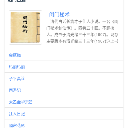
籍，融通儒释道三家义理。 文中兼记他
与达观、莲池等高僧交游，以及朝野士大
闺门秘术
夫、皇室护法往来，记录明代皇室奉佛、
清代白话长篇才子佳人小说。一名《闺
地方民生、宗教争端等时代细节。文字质
门秘术剑仙传》。四卷五十回。不题撰
朴真切，既记录苦修开悟的禅门体验，也
人。成书于清光绪三十三年(1907)。现存
流露济世安民的慈悲心怀，兼具传记、宗
主要版本有清光绪三十三年(1907)沪上书
门史料与思想文献多重价值，清晰展现一
局石印本,藏国家图书馆;清宣统二年
代高僧出世修行、入世救民的完整生命轨
(1910)石印本,藏上海图书馆。1994年中
金瓶梅
迹。
央民族学院出版社“馆藏足本明清小说系
玛丽玛丽
列”排印本。落魄文人兆璧、兆琨科考中
试，县令夏国华欲将女儿瑶云配兆琨。其
子平真诠
子均祥不肖，私自将妹另许叶槐之子叶开
泰为妾，瑶云不从。均祥之仆狗儿欲奸瑶
西游记
云之婢庆喜未逞，反诬庆喜与人通奸，国
华怒杖均祥，坚拒叶府婚姻，被陷去职。
太乙金华宗旨
新县令勾结开泰逼娶瑶云，瑶云携婢出
逃，历尽艰辛。后二兆考中状元、探花，
狂人日记
群凶伏法，才子佳人终成眷属。
隔帘花影