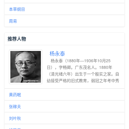
本草纲目
周易
推荐人物
杨永泰
杨永泰（1880年—1936年10月25
日），字畅卿。广东茂名人。1880年
（清光绪六年）出生于一个殷实之家。自
幼接受严格的旧式教育，弱冠之年考中秀
才。1901年考入广东高等学堂，开始接
受系统的西方教育。未几北上，考入北京
黄药眠
法政专门学校（国立法政大学前身）就
张稼夫
读，毕业后回广州任《广东报》主笔。
1908年立宪风潮在全国兴起，任广东省
刘叶秋
谘议局议员。 1912年任中华民国临时参
议院参议员。同年，同盟会与统一共和党