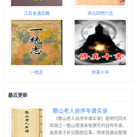
江苏省通志稿
宋元四明六志
一统志
修真十书
最近更新
憨山老人自序年谱实录
《憨山老人自序年谱实录》是明代四大
高僧之一憨山德清亲笔撰写的自传年谱，
由其弟子补记圆寂后事，明末钱谦益整理