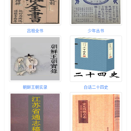
吕祖全书
少年丛书
朝鲜王朝实录
白话二十四史