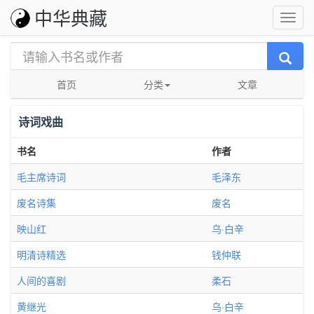
中华典藏
首页
分类
文章
诗词戏曲
书名
作者
毛主席诗词
毛泽东
废名诗集
废名
映山红
乌·白辛
明清诗精选
钱仲联
人间的喜剧
柔石
黄继光
乌·白辛