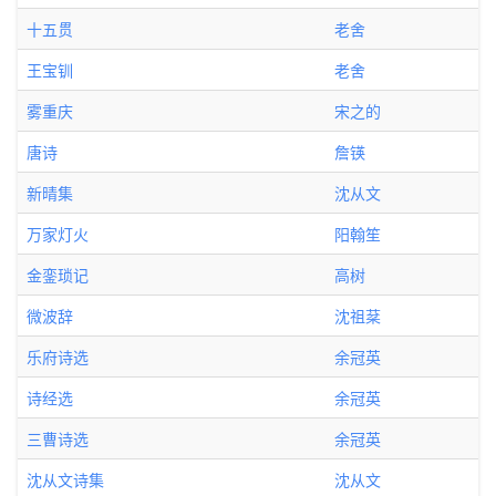
十五贯
老舍
王宝钏
老舍
雾重庆
宋之的
唐诗
詹锳
新晴集
沈从文
万家灯火
阳翰笙
金銮琐记
高树
微波辞
沈祖棻
乐府诗选
余冠英
诗经选
余冠英
三曹诗选
余冠英
沈从文诗集
沈从文