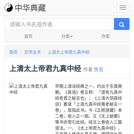
中华典藏
首页
分类
作家
首页
玄学五术
上清太上帝君九真中经
上清太上帝君九真中经
作者:
佚名
早期上清派经典之一，约出于东晋南
朝。《真诰》卷五称：「道有九真中
经老君之秘言也」；《上清大洞真经
目》着录「上清九真中经黄老秘言一
卷」，皆指此书。今《正统道藏》本
二卷，收入正一部。又《无上秘要》
等书亦常引此经。经文上卷收入三篇
道法。一、《太上帝君九真中经》，
言存思人体内九真五神，使镇守九宫