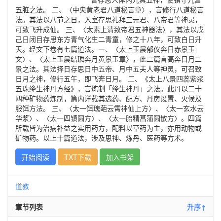
五脏之法。 二、〈中央黄老君八道秘言章〉，言修行八道秘言
法。其法以八节之日，入室存思礼拜三元君、八帝君等神灵，
可致飞升成仙。 三、〈太素上清致帝君五神器法〉，其法以戊
己日闭目存思东方青气化生二青童，修之十八年，可致白日升
天。经文下卷有七篇道法。一、〈太上玉晨郁仪奔日赤景玉
文〉、〈太上玉晨结璘奔月黄景玉章〉，此二篇言高奔日月二
景之法。其法择日存思日中五帝、月中五夫人等神灵，可召致
日月之神，修行五午，即飞奔日月。 二、《太上八景四蕊紫浆
五珠绛生神丹方经》，言炼制「绛生神丹」之法。此丹以二十
四种矿物药炼制，篇内详载其选药、配方、丹房设置、火候及
服饵方法。 三、〈太一饵瑰葩云霄神仙上方〉、〈太一玄水云
华浆〉、〈太一四镇圆方〉、〈太一胎精菖蒲圆散方〉。四篇
所载皆为治病补益之实用药方，配料以草药为主，亦用动物或
矿物药。以上十篇道法，涉及思神、炼丹、医药等方术。
开始阅读
TXT下载
加入书架
道教
章节列表
升序↑