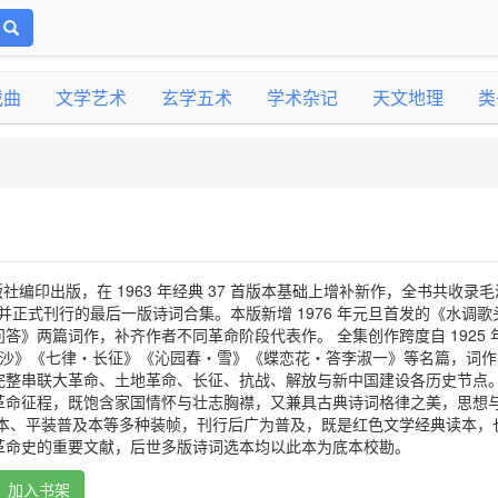
戏曲
文学艺术
玄学五术
学术杂记
天文地理
类
出版社编印出版，在 1963 年经典 37 首版本基础上增补新作，全书共收录
稿并正式刊行的最后一版诗词合集。本版新增 1976 年元旦首发的《水调歌
答》两篇词作，补齐作者不同革命阶段代表作。 全集创作跨度自 1925 
・长沙》《七律・长征》《沁园春・雪》《蝶恋花・答李淑一》等名篇，词
完整串联大革命、土地革命、长征、抗战、解放与新中国建设各历史节点
革命征程，既饱含家国情怀与壮志胸襟，又兼具古典诗词格律之美，思想
字本、平装普及本等多种装帧，刊行后广为普及，既是红色文学经典读本，
革命史的重要文献，后世多版诗词选本均以此本为底本校勘。
加入书架