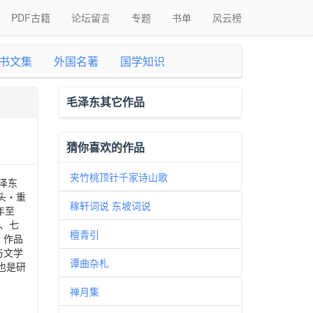
PDF古籍
论坛留言
专题
书单
风云榜
书文集
外国名著
国学知识
毛泽东其它作品
猜你喜欢的作品
夹竹桃顶针千家诗山歌
毛泽东
头・重
稼轩词说 东坡词说
年至
作、七
檀青引
。作品
与文学
谭曲杂札
也是研
禅月集