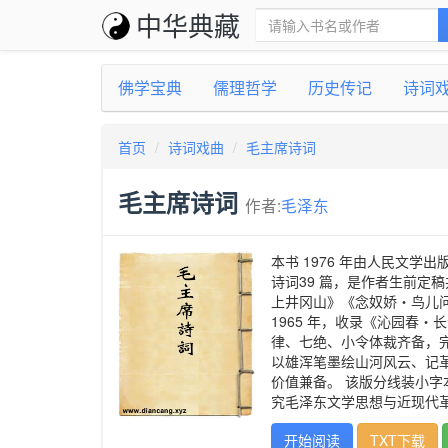
中华典藏
佛学宝典
儒理哲学
历史传记
诗词
首页
诗词戏曲
毛主席诗词
毛主席诗词
作者:
毛泽东
本书 1976 年由人民文学
诗词39 篇，是作者生前定
上井冈山》《念奴娇・鸟儿问
1965 年，收录《沁园春
律、七绝、小令体裁齐备，
以雄浑笔墨绘山河风云、记
价值兼备。 该版分线装小
究毛泽东文学思想与近现代
开始阅读
TXT下载