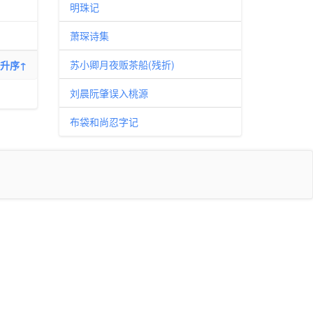
明珠记
萧琛诗集
苏小卿月夜贩茶船(残折)
升序↑
刘晨阮肇误入桃源
布袋和尚忍字记