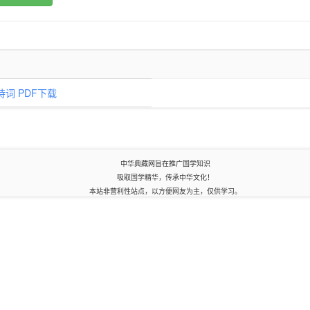
词 PDF下载
中华典藏网旨在推广国学知识
吸取国学精华，传承中华文化！
本站非营利性站点，以方便网友为主，仅供学习。