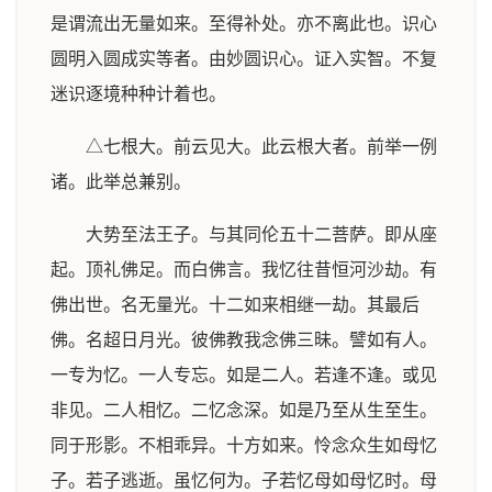
是谓流出无量如来。至得补处。亦不离此也。识心
圆明入圆成实等者。由妙圆识心。证入实智。不复
迷识逐境种种计着也。
△七根大。前云见大。此云根大者。前举一例
诸。此举总兼别。
大势至法王子。与其同伦五十二菩萨。即从座
起。顶礼佛足。而白佛言。我忆往昔恒河沙劫。有
佛出世。名无量光。十二如来相继一劫。其最后
佛。名超日月光。彼佛教我念佛三昧。譬如有人。
一专为忆。一人专忘。如是二人。若逢不逢。或见
非见。二人相忆。二忆念深。如是乃至从生至生。
同于形影。不相乖异。十方如来。怜念众生如母忆
子。若子逃逝。虽忆何为。子若忆母如母忆时。母