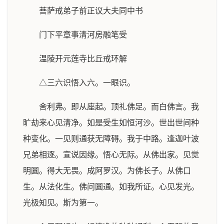
菩萨戒弟子前正议大夫同中书
门下平章事清河房融笔受
温陵开元莲寺比丘戒环解
△三六识悟入六。一眼识。
舍利弗。即从座起。顶礼佛足。而白佛言。我
旷劫来心见清净。如是受生如恒河沙。世出世间种
种变化。一见则通获无障碍。我于中路。逢迦叶波
兄弟相逐。宣说因缘。悟心无际。从佛出家。见觉
明圆。得大无畏。成阿罗汉。为佛长子。从佛口
生。从法化生。佛问圆通。如我所证。心见发光。
光极知见。斯为第一。