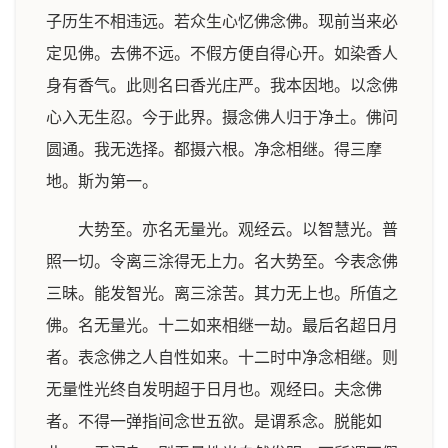
子历生不相违远。若众生心忆佛念佛。现前当来必
定见佛。去佛不远。不假方便自得心开。如染香人
身有香气。此则名曰香光庄严。我本因地。以念佛
心入无生忍。今于此界。摄念佛人归于净土。佛问
圆通。我无选择。都摄六根。净念相继。得三摩
地。斯为第一。
大势至。亦名无量光。观经云。以智慧光。普
照一切。令离三涂得无上力。名大势至。今表念佛
三昧。能发智光。离三涂苦。其力无上也。所值之
佛。名无量光。十二如来相继一劫。最后名超日月
者。表念佛之人自性如来。十二时中净念相继。则
无量性光终自发明超于日月也。观经曰。夫念佛
者。不得一弹指间念世五欲。是谓系念。脱能如