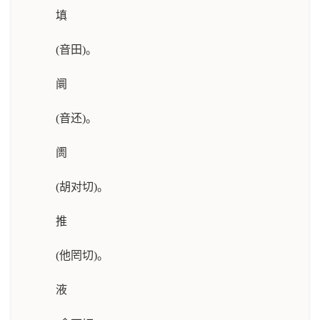
填
(音田)。
阛
(音还)。
阓
(胡对切)。
推
(他罔切)。
液