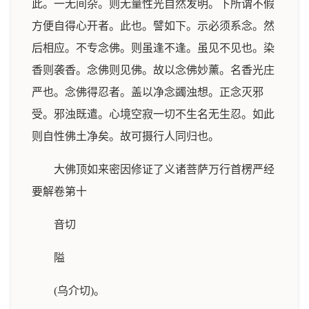
此。一无间杂。则无量性光自然发明。下所谓不假
方便自得心开者。此也。譬如下。示必须系念。然
后相应。不专念佛。则虽逢不逢。虽见不见也。染
香则袭香。念佛则见佛。故以念佛妙薰。名香光庄
严也。念佛得忍者。盖以净念蠲浊想。正念灭邪
受。邪浊既遣。心境空寂一切不生名无生忍。如此
则自性佛土净矣。故可摄行人同归也。
大佛顶如来密因修证了义诸菩萨万行首楞严经
要解卷第十
音切
隘
(乌介切)。