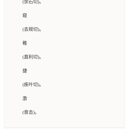
(余石切)。
窥
(去规切)。
稚
(直利切)。
捷
(疾叶切)。
激
(音击)。