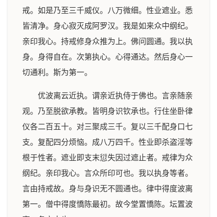
戒。如是乃至三千威仪。八万微细。性业遮业。悉
皆清净。身心寂灭成阿罗汉。我是如来众中纲纪。
亲印我心。持戒修身众推为上。佛问圆通。我以执
身。身得自在。次第执心。心得通达。然后身心一
切通利。斯为第一。
优波离云近执。谓亲近执侍于佛也。言亲随亲
观。乃至脱欲承教。皆明身识钦承也。行住坐卧律
仪各二百五十。对三聚成三千。复以三千配身口七
支。复配四分烦恼。成八万四千。性业即杀盗淫等
根于性者。遮业即支末愆失因过遮止者。戒律为众
纲纪。亲印我心。言众所印可也。我以执身等者。
言由持戒故。身与身识无不圆通也。律中得度波离
第一。僧中得度憍陈最初。故今堂置憍陈。坛置波