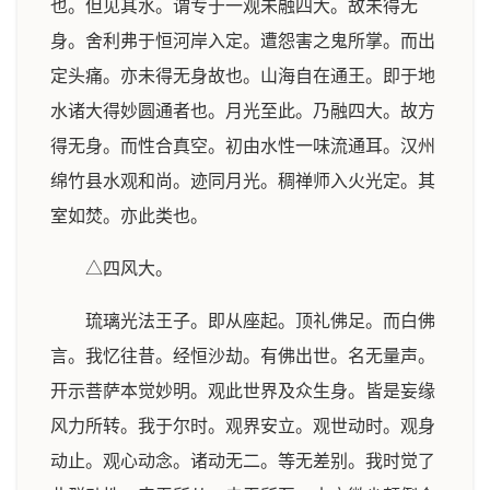
也。但见其水。谓专于一观未融四大。故未得无
身。舍利弗于恒河岸入定。遭怨害之鬼所掌。而出
定头痛。亦未得无身故也。山海自在通王。即于地
水诸大得妙圆通者也。月光至此。乃融四大。故方
得无身。而性合真空。初由水性一味流通耳。汉州
绵竹县水观和尚。迹同月光。稠禅师入火光定。其
室如焚。亦此类也。
△四风大。
琉璃光法王子。即从座起。顶礼佛足。而白佛
言。我忆往昔。经恒沙劫。有佛出世。名无量声。
开示菩萨本觉妙明。观此世界及众生身。皆是妄缘
风力所转。我于尔时。观界安立。观世动时。观身
动止。观心动念。诸动无二。等无差别。我时觉了