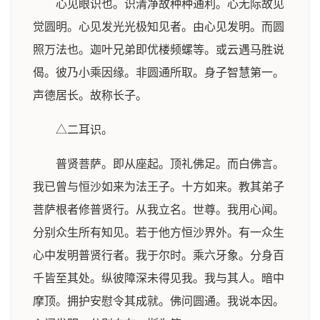
心见眼识也。识清净故种种通利。心无际故见
觉圆明。心见发光光极知见者。由心见发明。而圆
照万法也。迦叶兄弟即优楼频螺等。或云遇马胜说
偈。彼乃小乘因缘。非圆通所取。身子智慧第一。
声德居长。故称长子。
△二耳识。
普贤菩萨。即从座起。顶礼佛足。而白佛言。
我已曾与恒沙如来为法王子。十方如来。教其弟子
菩萨根者修普贤行。从我立名。世尊。我用心闻。
分别众生所有知见。若于他方恒沙界外。有一众生
心中发明普贤行者。我于尔时。乘六牙象。分身百
千皆至其处。纵彼障深未得见我。我与其人。暗中
摩顶。拥护安慰令其成就。佛问圆通。我说本因。