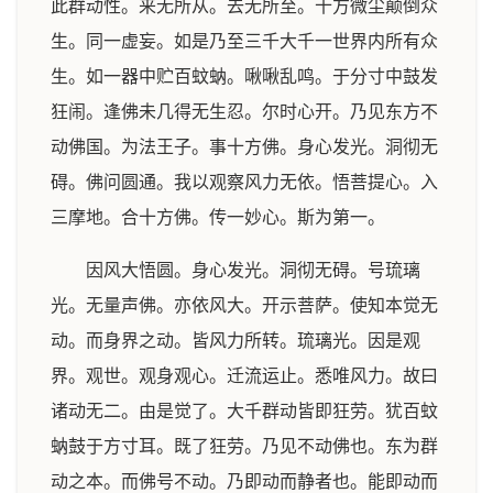
此群动性。来无所从。去无所至。十方微尘颠倒众
生。同一虚妄。如是乃至三千大千一世界内所有众
生。如一器中贮百蚊蚋。啾啾乱鸣。于分寸中鼓发
狂闹。逢佛未几得无生忍。尔时心开。乃见东方不
动佛国。为法王子。事十方佛。身心发光。洞彻无
碍。佛问圆通。我以观察风力无依。悟菩提心。入
三摩地。合十方佛。传一妙心。斯为第一。
因风大悟圆。身心发光。洞彻无碍。号琉璃
光。无量声佛。亦依风大。开示菩萨。使知本觉无
动。而身界之动。皆风力所转。琉璃光。因是观
界。观世。观身观心。迁流运止。悉唯风力。故曰
诸动无二。由是觉了。大千群动皆即狂劳。犹百蚊
蚋鼓于方寸耳。既了狂劳。乃见不动佛也。东为群
动之本。而佛号不动。乃即动而静者也。能即动而