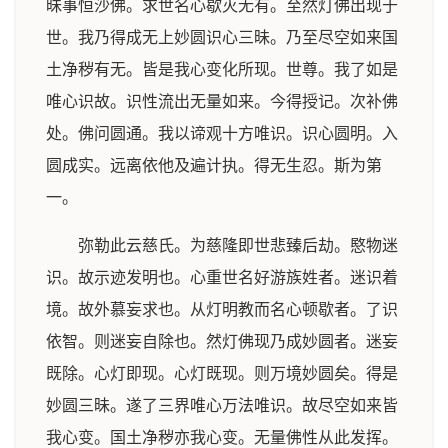
昧事恒沙佛。求世名心歇灭无有。至然灯佛出现于
世。我乃得成无上妙圆识心三昧。乃至尽空如来国
土净秽有无。皆是我心变化所现。世尊。我了如是
唯心识故。识性流出无量如来。今得授记。次补佛
处。佛问圆通。我以谛观十方唯识。识心圆明。入
圆成实。远离依他及遍计执。得无生忍。斯为第
一。
弥勒此云慈氏。为慈隆即世悲臻后劫。愍物迷
识。故示迹发明也。心重世名好游族姓者。迷识着
境。故外慕妄求也。从灯明教而名心顿歇者。了识
依智。则迷妄自除也。然灯佛现乃成妙圆者。迷妄
既除。心灯即现。心灯既现。则万境妙圆矣。得是
妙圆三昧。遂了三界唯心万法唯识。故尽空如来皆
我心变。国土净秽亦我心变。无量佛性从此发挥。