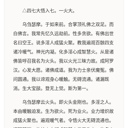
△四七大悟入七。一火大。
乌刍瑟摩。于如来前。合掌顶礼佛之双足。而
白佛言。我常先忆久远劫前。性多贪欲。有佛出世
名曰空王。说多淫人成猛火聚。教我遍观百骸四支
诸冷暖气。神光内凝。化多淫心成智慧火。从是诸
佛皆呼召我名为火头。我以火光三昧力故。成阿罗
汉。心发大愿。诸佛成道。我为力士亲伏魔冤。佛
问圆通。我以谛观身心暖触。无碍流通。诸漏既
消。生大宝𦦨。登无上觉。斯为第一。
乌刍瑟摩云火头。即火头金刚也。多淫之人。
本由暖触迫发。生为欲火。死为业火。业力增炽故
成猛火聚也。遍观暖气者。令悟火大无碍流通也。