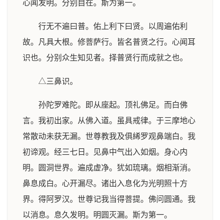
心闻发明。分别自在。斯为第一。
行无不遍曰普。佑上利下曰贤。以周遍佑利
故。凡具大根。修菩萨行。皆名普贤之行。心闻耳
识也。分别众生知见者。择普贤行而成就之也。
△三鼻识。
孙陀罗难陀。即从座起。顶礼佛足。而白佛
言。我初出家。从佛入道。虽具戒律。于三摩地心
常散动未获无漏。世尊教我及俱絺罗观鼻端白。我
初谛观。经三七日。见鼻中气出入如烟。身心内
明。圆洞世界。遍成虚净。犹如琉璃。烟相渐消。
鼻息成白。心开漏尽。诸出入息化为光明照十方
界。得阿罗汉。世尊记我当得菩提。佛问圆通。我
以消息。息久发明。明圆灭漏。斯为第一。