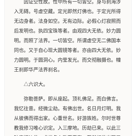
因证空性故。性中所有一切皆空。身与刹海涉
入无碍。号虚空藏。定光即然灯佛也。于定光所得
无边身者。法身如空。无有边际。必假心灯寂照而
后发明也。执四宝珠等者。由观四大无依。妙力圆
明。而照了法界。一切皆空。所谓虚空无二佛国本
同也。又于自心现大圆镜等者。亦由四大无依。妙
力圆明。于圆洞心。内莹发光。而交彻融摄也。幢
王刹即华严法界刹名。
△六识大。
弥勒菩萨。即从座起。顶礼佛足。而白佛言。
我忆往昔。经微尘劫。有佛出世。名日月灯明。我
从彼佛而得出家。心重世名。好游族姓。尔时世尊
教我修习唯心识定。入三摩地。历劫已来。以此三