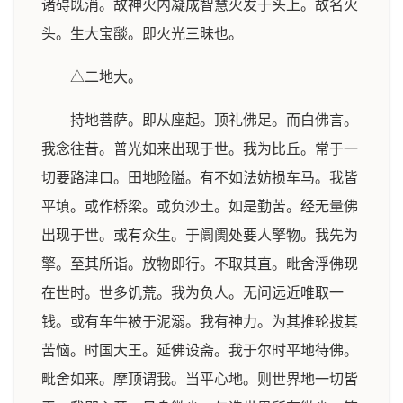
诸碍既消。故神火内凝成智慧火发于头上。故名火
头。生大宝𦦨。即火光三昧也。
△二地大。
持地菩萨。即从座起。顶礼佛足。而白佛言。
我念往昔。普光如来出现于世。我为比丘。常于一
切要路津口。田地险隘。有不如法妨损车马。我皆
平填。或作桥梁。或负沙土。如是勤苦。经无量佛
出现于世。或有众生。于阛阓处要人擎物。我先为
擎。至其所诣。放物即行。不取其直。毗舍浮佛现
在世时。世多饥荒。我为负人。无问远近唯取一
钱。或有车牛被于泥溺。我有神力。为其推轮拔其
苦恼。时国大王。延佛设斋。我于尔时平地待佛。
毗舍如来。摩顶谓我。当平心地。则世界地一切皆