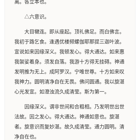
离。各立本也。
△六意识。
大目犍连。即从座起。顶礼佛足。而白佛言。
我初于路乞食。逢遇优楼频螺伽耶那提三迦叶波。
宣说如来因缘深义。我顿发心。得大通达。如来惠
我袈娑着身。须发自落。我游十方得无挂碍。神通
发明推为无上。成阿罗汉。宁唯世尊。十方如来叹
我神力。圆明清净自在无畏。佛问圆通。我以旋湛
心光发宣。如澄浊流久成清莹。斯为第一。
因缘深义。谓非世间和合粗相。乃发明世出世
法故。因之发心。得大通达。神通如意也。旋湛
者。旋意识而复妙湛。故久成清莹。通力圆明。清
净自在也。