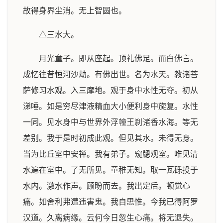
故得身界尘消。无上智圆也。
△三水大。
月光童子。即从座起。顶礼佛足。而白佛言。
成忆往昔恒河沙劫。有佛出世。名为水天。教诸菩
萨修习水观。入三摩地。观于身中水性无夺。初从
涕唾。如是穷尽津液精血大小便利身中旋复。水性
一同。见水身中与世界外浮幢王刹诸香水海。等无
差别。我于是时初成此观。但见其水。未得无身。
当为比丘室中安禅。我有弟子。窥牕观室。唯见清
水遍在室中。了无所见。童稚无知。取一瓦砾投于
水内。激水作声。顾盼而去。我出定后。顿觉心
痛。如舍利弗遭违害鬼。我自思惟。今我已得阿罗
汉道。久离病缘。云何今日忽生心痛。将无退失。