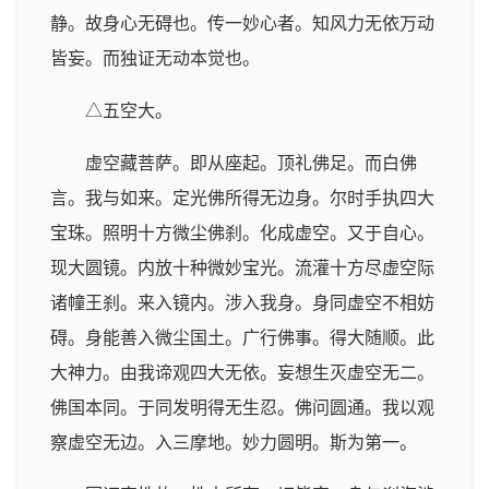
静。故身心无碍也。传一妙心者。知风力无依万动
皆妄。而独证无动本觉也。
△五空大。
虚空藏菩萨。即从座起。顶礼佛足。而白佛
言。我与如来。定光佛所得无边身。尔时手执四大
宝珠。照明十方微尘佛刹。化成虚空。又于自心。
现大圆镜。内放十种微妙宝光。流灌十方尽虚空际
诸幢王刹。来入镜内。涉入我身。身同虚空不相妨
碍。身能善入微尘国土。广行佛事。得大随顺。此
大神力。由我谛观四大无依。妄想生灭虚空无二。
佛国本同。于同发明得无生忍。佛问圆通。我以观
察虚空无边。入三摩地。妙力圆明。斯为第一。