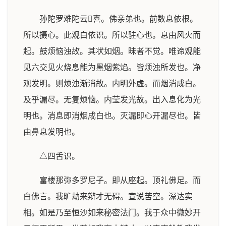
孙陀罗难陀云𧰟喜。佛亲弟也。前数息依根。
所以摄心。此观白依识。所以驻心也。息由风火而
起。鼓烦恼浊故。其状如烟。昧者不觉。唯谛观能
见六交见火烧息能为黑烟紫焰。皆烦浊所发也。净
观发明。则烦浊渐消故。内明外虚。而烟消成白。
及乎漏尽。无复烦恼。内莹发光故。出入息化为光
明也。消息即消烟成白也。灭漏即心开漏尽也。皆
由鼻息发明也。
△四舌识。
富楼那弥多罗尼子。即从座起。顶礼佛足。而
白佛言。我旷劫来辩才无碍。宣说苦空。深达实
相。如是乃至恒沙如来秘密法门。我于众中微妙开