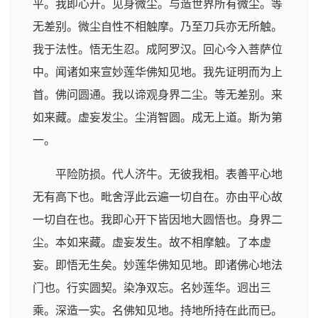
平。我即心开。见身微尘。与造世界所有微尘。等
无差别。微尘自性不相触摩。乃至刀兵亦无所触。
我于法性。悟无生忍。成阿罗汉。回心今入菩萨位
中。闻诸如来宣妙莲华佛知见地。我先证明而为上
首。佛问圆通。我以谛观身界二尘。等无差别。来
如来藏。虚妄发尘。尘消智圆。成无上道。斯为第
一。
平险防损。代人济牛。无彼我相。表善平心地
无有高下也。毗舍浮此云遍一切自在。亦由平心故
一切自在也。我即心开下皆因地大圆悟也。身界二
尘。本如来藏。虚妄发生。故不相摩触。了本虚
妄。即悟无生矣。妙莲华佛知见地。即诸佛心地法
门也。行实圆契。染净双忘。名妙莲华。迥出三
乘。深造一实。名佛知见地。持地所持在此而已。