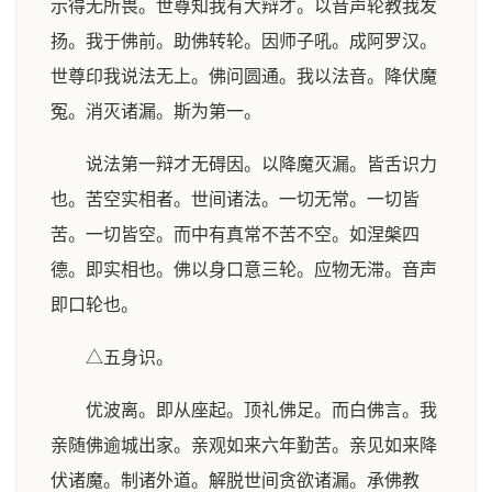
示得无所畏。世尊知我有大辩才。以音声轮教我发
扬。我于佛前。助佛转轮。因师子吼。成阿罗汉。
世尊印我说法无上。佛问圆通。我以法音。降伏魔
冤。消灭诸漏。斯为第一。
说法第一辩才无碍因。以降魔灭漏。皆舌识力
也。苦空实相者。世间诸法。一切无常。一切皆
苦。一切皆空。而中有真常不苦不空。如涅槃四
德。即实相也。佛以身口意三轮。应物无滞。音声
即口轮也。
△五身识。
优波离。即从座起。顶礼佛足。而白佛言。我
亲随佛逾城出家。亲观如来六年勤苦。亲见如来降
伏诸魔。制诸外道。解脱世间贪欲诸漏。承佛教