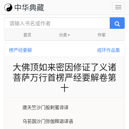
中华典藏
首页
分类
作家
楞严经要解
戒环作品集
大佛顶如来密因修证了义诸
菩萨万行首楞严经要解卷第
十
唐天竺沙门般剌蜜谛译
乌苌国沙门弥伽释迦译语