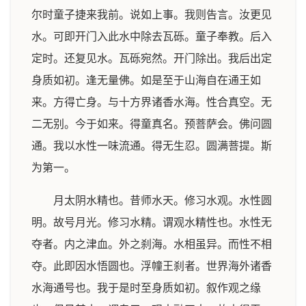
尔时童子捷来我前。说如上事。我则告言。汝更见
水。可即开门入此水中除去瓦砾。童子奉教。后入
定时。还复见水。瓦砾宛然。开门除出。我后出定
身质如初。逢无量佛。如是至于山海自在通王如
来。方得亡身。与十方界诸香水海。性合真空。无
二无别。今于如来。得童真名。预菩萨会。佛问圆
通。我以水性一味流通。得无生忍。圆满菩提。斯
为第一。
月太阴水精也。昔师水天。修习水观。水性圆
明。故号月光。修习水精。谓观水精性也。水性无
夺者。内之津血。外之刹海。水相虽异。而性不相
夺。此即因水悟圆也。浮幢王刹者。世界海外诸香
水海通号也。我于是时至身质如初。叙作观之缘