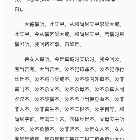
白)。
大德僧听。此某甲。从和尚尼某甲求受大戒。
此某甲。今从僧乞受大戒。和尚尼某甲。若僧时到
僧忍听。我问诸难事。白如是。
善女人谛听。今是真诚时实语时。我今问汝。
有当言有。无当言无。汝不犯边罪不。汝不犯净行
比丘不。汝不贼心受戒不。汝不破内外道不。汝非
黄门不。汝不杀父不。汝不杀母不。汝不杀真人阿
罗汉不。汝不破僧不。汝不恶心出佛身血不。汝非
非人不。汝非畜生不。汝不二根不。汝字何等。和
尚尼字谁。年满二十未。衣钵具足不。父母夫主听
汝不。汝不负债不。汝非婢不。汝是女人不。女人
有如是诸病。癞白癞癫干痟狂二根二道合道小大小