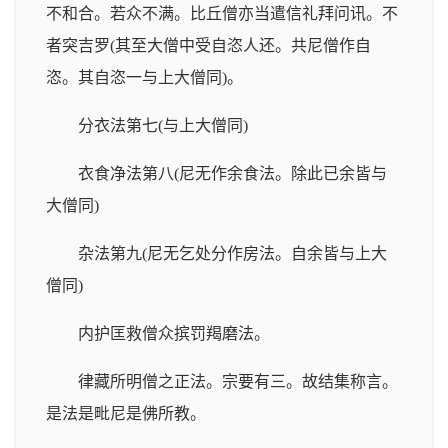
不和合。若众不满。比丘僧亦当遣信礼拜问讯。不
者突吉罗(其至大僧中受自恣人还。共尼僧作自
恣。其自恣一与上大僧同)。
分衣法第七(与上大僧同)
衣食净法第八(尼无作余食法。除此已余皆与
大僧同)
杂法第九(尼无乞处分作房法。自余皆与上大
僧同)
内护匡救僧众摈罚羯磨法。
律藏所明僧之正法。宗要有三。故结集称言。
是法是毗尼是佛所教。