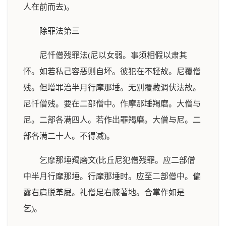
人在前而去)。
除罪法第三
尼忏僧残罪法(尼以女弱。事须相假以肃其
怀。如若私己容恶则自坏。彼犯在不轻故。尼覆僧
残。但增罪治半月行摩那埵。无别覆藏调伏法故。
尼忏僧残。要在二部僧中。作摩那埵羯磨。大僧与
尼。二部各满四人。若作出罪羯磨。大僧与尼。二
部各满二十人。不得减)。
乞摩那埵羯磨文(比丘尼犯僧残罪。应二部僧
中半月行摩那埵。行摩那埵时。应至二部僧中。偏
露右肩脱革屣。礼僧足右膝著地。合掌作如是
乞)。