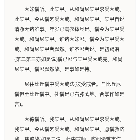
大姊僧听。此某甲。从和尚尼某甲求受大戒。
此某甲。今从僧乞受大戒。和尚尼某甲。某甲自说
清净无诸难事。年岁已满衣钵具足。僧今为某甲受
大戒。和尚尼某甲。谁诸大姊忍。僧今为某甲受大
戒。和尚尼某甲者默然。谁不忍者说。是初羯磨
(第二第三亦如是说)僧已忍与某甲受大戒竟。和尚
尼某甲。僧忍默然故。是事如是持。
尼往比丘僧中受大戒法(彼受戒者。与比丘尼
僧俱至比丘僧中。礼僧足已右膝著地。合掌作如是
言)。
大德僧听。我某甲。从和尚尼某甲求受大戒。
我某甲。今从僧乞受大戒。和尚尼某甲。愿僧救济
我。慈愍故(如是三说。此中戒师。应问诸难事作