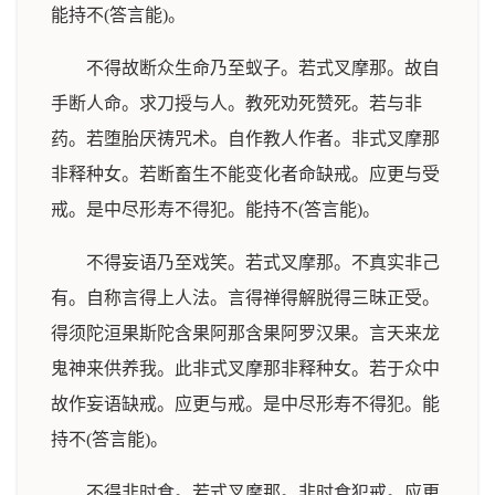
能持不(答言能)。
不得故断众生命乃至蚁子。若式叉摩那。故自
手断人命。求刀授与人。教死劝死赞死。若与非
药。若堕胎厌祷咒术。自作教人作者。非式叉摩那
非释种女。若断畜生不能变化者命缺戒。应更与受
戒。是中尽形寿不得犯。能持不(答言能)。
不得妄语乃至戏笑。若式叉摩那。不真实非己
有。自称言得上人法。言得禅得解脱得三昧正受。
得须陀洹果斯陀含果阿那含果阿罗汉果。言天来龙
鬼神来供养我。此非式叉摩那非释种女。若于众中
故作妄语缺戒。应更与戒。是中尽形寿不得犯。能
持不(答言能)。
不得非时食。若式叉摩那。非时食犯戒。应更