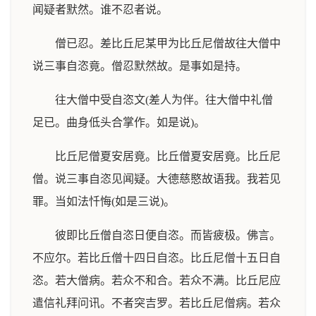
闻疑者默然。谁不忍者说。
僧已忍。差比丘尼某甲为比丘尼僧故往大僧中
说三事自恣竟。僧忍默然故。是事如是持。
往大僧中受自恣文(差人为伴。往大僧中礼僧
足已。曲身低头合掌作。如是说)。
比丘尼僧夏安居竟。比丘僧夏安居竟。比丘尼
僧。说三事自恣见闻疑。大德慈愍故语我。我若见
罪。当如法忏悔(如是三说)。
彼即比丘僧自恣日便自恣。而皆疲极。佛言。
不应尔。若比丘僧十四日自恣。比丘尼僧十五日自
恣。若大僧病。若众不和合。若众不满。比丘尼应
遣信礼拜问讯。不者突吉罗。若比丘尼僧病。若众