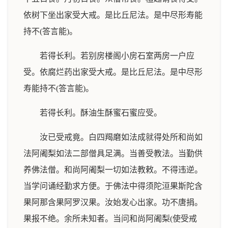
依树下坐出家受大戒。是比丘尼法。是中尽形寿能
持不(答言能)。
若得长利。若别房楼阁小房石室两房一户应
受。依腐烂药出家受大戒。是比丘尼法。是中尽形
寿能持不(答言能)。
若得长利。酥油生酥蜜石蜜应受。
汝已受戒竟。白四羯磨如法成就得处所和尚如
法阿阇梨如法二部僧具足满。当善受教法。当勤供
养佛法僧。和尚阿阇梨一切如法教敕。不得违逆。
当学问诵经勤求方便。于佛法中得须陀洹果斯陀含
果阿那含果阿罗汉果。汝始发心出家。功不唐捐。
果报不绝。余所未知者。当问和尚阿阇梨(使受戒