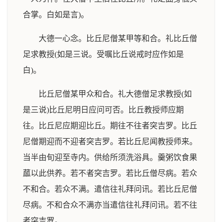
合掌。白如是言)。
大德一心念。比丘尼僧某甲等和合。礼比丘僧
足求教授(如是三说。受嘱比丘说戒时应作如是
白)。
比丘尼僧某甲众和合。礼大德僧足求教授(如
是三说)比丘尼明日应问可否。比丘教授师应期
往。比丘尼应期迎比丘。期往不往者突吉罗。比丘
尼僧期迎而不迎者突吉罗。若比丘尼闻教授师来。
当半由旬迎至寺内。供给所须洗浴具。羹粥饮食果
蓏以此供养。若不者突吉罗。若比丘僧尽病。若众
不和合。若众不满。遣信往礼拜问讯。若比丘尼僧
尽病。不和合众不满亦当遣信往礼拜问讯。若不往
者突吉罗。