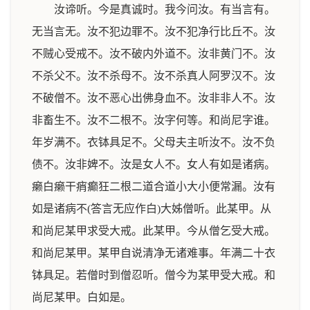
汝谛听。今是真诚时。我今问汝。有当言有。
无当言无。汝不犯边罪不。汝不犯净行比丘不。汝
不贼心受戒不。汝不破内外道不。汝非黄门不。汝
不杀父不。汝不杀母不。汝不杀真人阿罗汉不。汝
不破僧不。汝不恶心出佛身血不。汝非非人不。汝
非畜生不。汝不二根不。汝字何等。和尚尼字谁。
年岁满不。衣钵具足不。父母夫主听汝不。汝不负
债不。汝非婢不。汝是女人不。女人有如是诸病。
癞白癞干痟癫狂二根二道合道小大小便常漏。汝有
如是诸病不(答言无应作白)大姊僧听。此某甲。从
和尚尼某甲求受大戒。此某甲。今从僧乞受大戒。
和尚尼某甲。某甲自说清净无诸难事。年满二十衣
钵具足。若僧时到僧忍听。僧今为某甲受大戒。和
尚尼某甲。白如是。