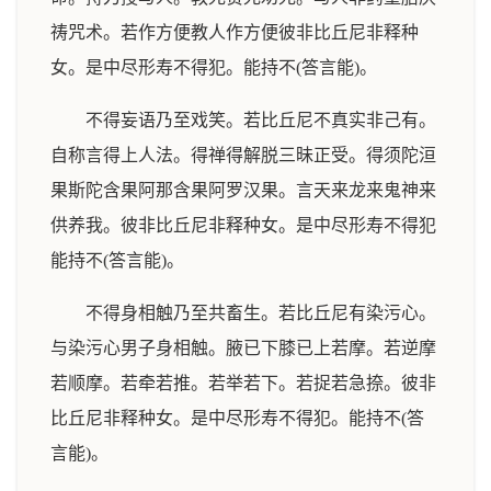
祷咒术。若作方便教人作方便彼非比丘尼非释种
女。是中尽形寿不得犯。能持不(答言能)。
不得妄语乃至戏笑。若比丘尼不真实非己有。
自称言得上人法。得禅得解脱三昧正受。得须陀洹
果斯陀含果阿那含果阿罗汉果。言天来龙来鬼神来
供养我。彼非比丘尼非释种女。是中尽形寿不得犯
能持不(答言能)。
不得身相触乃至共畜生。若比丘尼有染污心。
与染污心男子身相触。腋已下膝已上若摩。若逆摩
若顺摩。若牵若推。若举若下。若捉若急捺。彼非
比丘尼非释种女。是中尽形寿不得犯。能持不(答
言能)。