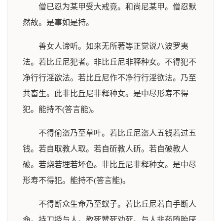
僧已忍为某甲受大戒竟。和尚尼某甲。僧忍默
然故。是事如是持。
善女人谛听。如来无所著等正觉说八波罗夷
法。若比丘尼犯者。非比丘尼非释种女。不得犯不
净行行淫欲法。若比丘尼作不净行行淫欲法。乃至
共畜生。此非比丘尼非释种女。是中尽形寿不得
犯。能持不(答言能)。
不得偷盗乃至草叶。若比丘尼盗人五钱若过五
钱。若自取教人取。若自斫教人斫。若自破教人
破。若烧若埋若坏色。非比丘尼非释种女。是中尽
形寿不得犯。能持不(答言能)。
不得断众生命乃至蚁子。若比丘尼若自手断人
命。持刀授与人。教死赞死劝死。与人非药堕胎厌