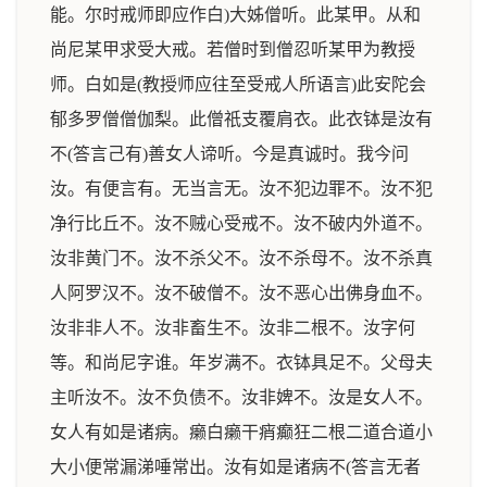
能。尔时戒师即应作白)大姊僧听。此某甲。从和
尚尼某甲求受大戒。若僧时到僧忍听某甲为教授
师。白如是(教授师应往至受戒人所语言)此安陀会
郁多罗僧僧伽梨。此僧祇支覆肩衣。此衣钵是汝有
不(答言己有)善女人谛听。今是真诚时。我今问
汝。有便言有。无当言无。汝不犯边罪不。汝不犯
净行比丘不。汝不贼心受戒不。汝不破内外道不。
汝非黄门不。汝不杀父不。汝不杀母不。汝不杀真
人阿罗汉不。汝不破僧不。汝不恶心出佛身血不。
汝非非人不。汝非畜生不。汝非二根不。汝字何
等。和尚尼字谁。年岁满不。衣钵具足不。父母夫
主听汝不。汝不负债不。汝非婢不。汝是女人不。
女人有如是诸病。癞白癞干痟癫狂二根二道合道小
大小便常漏涕唾常出。汝有如是诸病不(答言无者