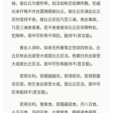
姊。彼比丘为僧所举。如法如毗尼如佛所教。犯威
仪未忏悔不共住莫随顺彼比丘。彼比丘尼谏此比丘
尼时坚持不舍。彼比丘尼应乃至三谏。舍此事故。
乃至三谏舍者善。若不舍者彼非比丘尼非释种女。
犯随举。是中尽形寿不得犯。能持不(答言能)。
善女人谛听。如来无所著等正觉说四依法。比
丘尼依此出家受大戒是比丘尼法。依粪扫衣出家受
大戒是比丘尼法。是中尽形寿能持不(答言能)。
若得长利。若檀越施衣。若得轻衣。若得割裁
衣应受。依乞食出家受大戒。是比丘尼法。是中尽
形寿能持不(答言能)。
若得长利。僧差食。若檀越送食。月八日食。
十五日食。月初日食。众僧常食。檀越请食得受。