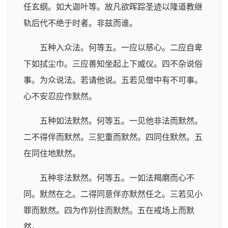
任玄纲。如大迦叶等。故凡欲晖踪圣迹以隆道教继
轨后代不绝于时者。非兹而谁。
五种入众法。何等五。一应以慈心。二应自卑
下如拭尘巾。三应善知坐起上下威仪。四不杂说俗
事。为众说法。若请他说。五若见僧中有不可事。
心不安忍应作默然。
五种如法默然。何等五。一见他非法而默然。
二不得伴而默然。三犯重而默然。四同住默然。五
在同住地默然。
五种非法默然。何等五。一如法羯磨而心不
同。默然在之。二得同意伴亦默然任之。三若见小
罪而默然。四为作别住而默然。五在戒场上而默
然。