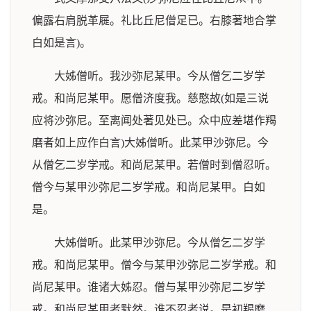
偏露右肩脱革屣。礼比丘尼僧足已。右膝著地合掌
白如是言)。
大姊僧听。我沙弥尼某甲。今从僧乞二岁学
戒。和尚尼某甲。愿僧济度我。慈愍故(如是三说
应将沙弥尼。至离闻处著见处已。众中应差堪作羯
磨者如上应作白言)大姊僧听。此某甲沙弥尼。今
从僧乞二岁学戒。和尚尼某甲。若僧时到僧忍听。
僧今与某甲沙弥尼二岁学戒。和尚尼某甲。白如
是。
大姊僧听。此某甲沙弥尼。今从僧乞二岁学
戒。和尚尼某甲。僧今与某甲沙弥尼二岁学戒。和
尚尼某甲。谁诸大姊忍。僧与某甲沙弥尼二岁学
戒。和尚尼某甲者默然。谁不忍者说。是初羯磨