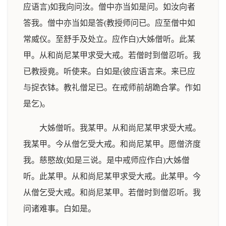
应语言)如我向问汝。僧中亦当如是问。如汝向者
答我。僧中亦当如是答(教授师问已。应至僧中如
常威仪。至舒手及处立。应作白)大姊僧听。此某
甲。从和尚尼某甲求受大戒。若僧时到僧忍听。我
已教授竟。听使来。白如是(彼应语言来。来已应
与捉衣钵。教礼僧足已。在戒师前胡跪合掌。作如
是乞)。
大姊僧听。我某甲。从和尚尼某甲求受大戒。
我某甲。今从僧乞受大戒。和尚尼某甲。愿僧济度
我。慈愍故(如是三说。是中戒师应作白)大姊僧
听。此某甲。从和尚尼某甲求受大戒。此某甲。今
从僧乞受大戒。和尚尼某甲。若僧时到僧忍听。我
问诸难事。白如是。