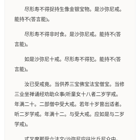
尽形寿不得捉持生像金银宝物。是沙弥尼戒。
能持不(答言能)。
尽形寿不得非时食。是沙弥尼戒。能持不(答
言能)。
如是沙弥尼十戒。尽形寿不得犯。能持不(答
言能)。
汝已受戒竟。当供养三宝佛宝法宝僧宝。当修
三业坐禅诵经劝助众事(听童女十八者二岁学戒。
年满二十。二部僧中受大戒。若年十岁曾出适者。
听二岁学戒。年满十二。与受大戒。应如是与二岁
学戒)。
式叉摩那受六法文(沙弥尼应往比丘尼众中。