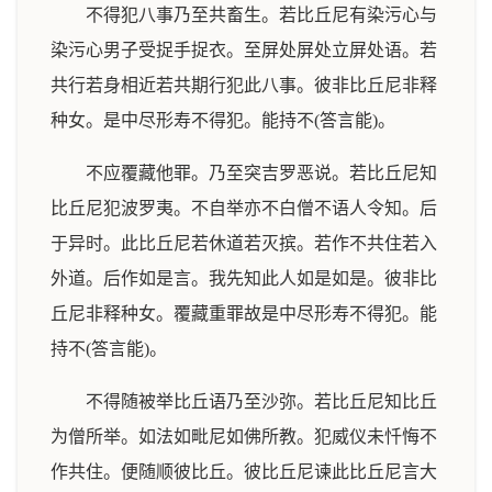
不得犯八事乃至共畜生。若比丘尼有染污心与
染污心男子受捉手捉衣。至屏处屏处立屏处语。若
共行若身相近若共期行犯此八事。彼非比丘尼非释
种女。是中尽形寿不得犯。能持不(答言能)。
不应覆藏他罪。乃至突吉罗恶说。若比丘尼知
比丘尼犯波罗夷。不自举亦不白僧不语人令知。后
于异时。此比丘尼若休道若灭摈。若作不共住若入
外道。后作如是言。我先知此人如是如是。彼非比
丘尼非释种女。覆藏重罪故是中尽形寿不得犯。能
持不(答言能)。
不得随被举比丘语乃至沙弥。若比丘尼知比丘
为僧所举。如法如毗尼如佛所教。犯威仪未忏悔不
作共住。便随顺彼比丘。彼比丘尼谏此比丘尼言大