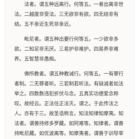
法者。谓五种远离行。何等五。一者出离非世
法。二越度非受法。三无欲非有欲。四无结非有
结。五不亲近生死非亲近。
毗尼者。谓五种出要行何等五。一少欲非多
欲。二知足非无厌。三易护非难护。四易养非难
养。五智慧非愚痴。
佛所教者。谓五种教诫行。何等五。一有罪行
者制。二无罪者听。三若制若听法。有缺减者如法
举之。四数数违犯折伏与念。五真实功德爱念称
叹。故经云。正法住正法灭。谓之。于此传法之
人。亦有于三。故圣诰称言。知法知律知摩夷。知
法者。谓善持修多罗藏。如阿难等。知律者。谓善
持毗尼藏。如优波离等。知摩夷者。谓善于训导宰