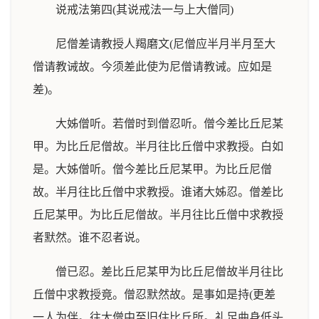
说戒法第四(其说戒法一与上大僧同)
尼僧差请教授人羯磨文(尼僧应半月半月至大
僧请教诫故。今须差此使为尼僧请教诫。应如是
差)。
大姊僧听。若僧时到僧忍听。僧今差比丘尼某
甲。为比丘尼僧故。半月往比丘僧中求教授。白如
是。大姊僧听。僧今差比丘尼某甲。为比丘尼僧
故。半月往比丘僧中求教授。谁诸大姊忍。僧差比
丘尼某甲。为比丘尼僧故。半月往比丘僧中求教授
者默然。谁不忍者说。
僧已忍。差比丘尼某甲为比丘尼僧故半月往比
丘僧中求教授竟。僧忍默然故。是事如是持(更差
一人为伴。往大僧中至旧住比丘所。礼足曲身低头