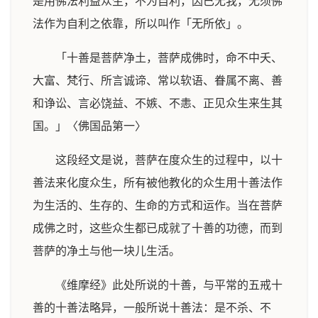
是用佛法利益众生，不为自利，因已无我，无须佛
法作为自利之依靠，所以叫作「无所依」。
「十善是菩萨净土，菩萨成佛时，命不中夭、
大富、梵行、所言诚谛、常以软语、眷属不离、善
和诤讼、言必饶益、不嫉、不恚、正见众生来生其
国。」〈佛国品第一〉
这段经文是说，菩萨在度众生的过程中，以十
善法来化度众生，所有被他教化的众生用十善法作
为生活的、生存的、生命的方式和运作。当在菩萨
成佛之时，这些众生都已成就了十善的功德，而到
菩萨的净土与他一块儿生活。
《维摩经》此处所说的十善，与平常的五戒十
善的十善法略异，一般所说十善法：是不杀、不