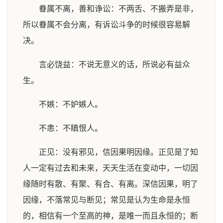
眷属不离，善和诤讼：不两舌、不搬弄是非，
所以眷属不会分离，有诉讼斗争的时候很容易解
决。
言必饶益：不说无意义的话，所说必有益众
生。
不嫉：不妒嫉人。
不恚：不瞋恨人。
正见：没有邪见，信因果明因缘。正见是了知
人一定有过去和未来，天天生活在变动中，一切因
缘随时有散、有聚、有合、有离。深信因果，明了
因缘，不落常见与断见；常见是认为生命是永恒
的，相信有一个至高的神，是唯一而且永恒的；断