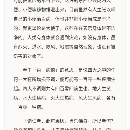
可能把漱口的水吞下去，吃进的东西也会成为大
便、小便等秽物排泄出来，目前虽然有人主张以喝
自己的小便治百病，但也并非把小便当成是干净
的，就更遑论是大便了，这些在在表示身体是不洁
净的。人类有身体就会遇到灾难，如没有身体，虽
有烈火、洪水、飓风、地震等自然现象，也没有被
伤害的对象了。
至于「百一病恼」的意思，是说四大之中的任
何一大有所增损不调，便可能有一百零一种疾病生
起。四大不调则共有四百零四病生也。地大生黄
病，水大生痰病，火大生热病，风大生风病，各有
一百零一种病。
「诸仁者，此可患厌，当乐佛身。所以者何？