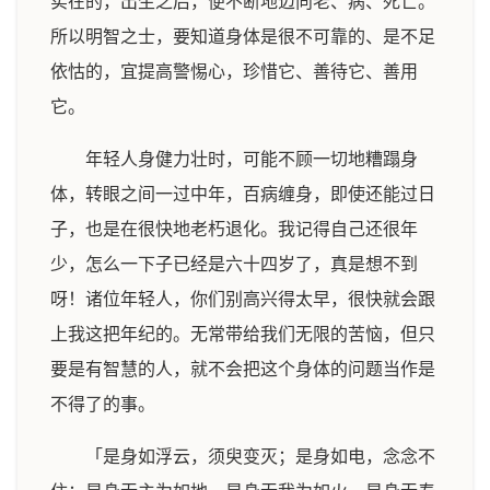
实在的，出生之后，便不断地迈向老、病、死亡。
所以明智之士，要知道身体是很不可靠的、是不足
依怙的，宜提高警惕心，珍惜它、善待它、善用
它。
年轻人身健力壮时，可能不顾一切地糟蹋身
体，转眼之间一过中年，百病缠身，即使还能过日
子，也是在很快地老朽退化。我记得自己还很年
少，怎么一下子已经是六十四岁了，真是想不到
呀！诸位年轻人，你们别高兴得太早，很快就会跟
上我这把年纪的。无常带给我们无限的苦恼，但只
要是有智慧的人，就不会把这个身体的问题当作是
不得了的事。
「是身如浮云，须臾变灭；是身如电，念念不