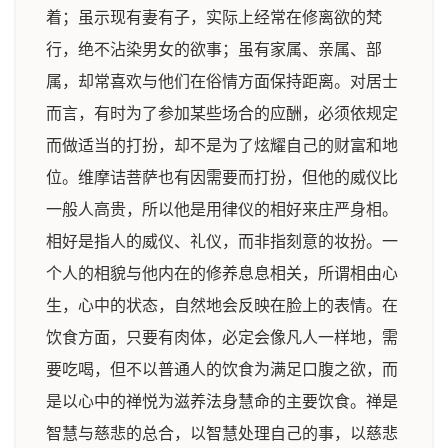
着；虽示现有妻有子，实际上经常在修离欲的梵
行，绝不沾染男女的欲事；虽有家属、亲属、部
属，却常喜欢与他们在俗情方面保持距离。对居士
而言，有时为了参加某些场合的应酬，必须依规定
而做适当的打扮，却不是为了炫耀自己的财富和地
位。维摩诘菩萨也有因需要而打扮，但他的威仪比
一般人高贵，所以他是用律仪的相好来庄严身相。
相好是指人的威仪、礼仪，而非指刻意的妆扮。一
个人的相貌与他内在的修养息息相关，所谓相由心
生，心中的状态，自然地会反映在脸上的表情。在
饮食方面，只要有肉体，必定会像凡人一样地，需
要吃喝，但不以普通人的饮食为满足口腹之欲，而
是以心中的禅悦为滋养法身慧命的主要饮食。禅是
智慧与慈悲的总合，以智慧处理自己的事，以慈悲