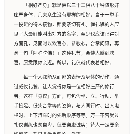
「相好严身」就是佛以三十二相八十种随形好
庄严身体，凡夫众生没有那样的相好，当于一举手
一投足的待人接物，都要亲切有礼。懂礼貌的人应
见了人最好能叫出对方的名字，至少也应该记得对
方面孔，见面时以欢喜心、恭敬心，合掌问讯，再
念一句「阿弥陀佛！」这种礼节，会使人感到欢
喜，愿意跟你亲近。所以，礼仪就代表着相好。
每一个人都能从面部的表情及身体的动作，通
过威仪礼貌，让人觉得你是一位相好庄严的修行
者。这在「身仪」方面，可包含坐、立、行动、举
手投足、低头合掌等的姿势，与人同行时、出入电
梯时、上下汽车时的先后顺序等等。万一不曾受过
礼仪训练也勿自卑，但要谦虚诚实；待人一定要亲