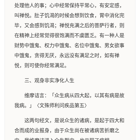
处理他人的事；心中经常保持平常心，有安定感，
叫禅悦。肚子饥渴的时候会想到饮食，胃中消化完
毕，又会感到饥渴；禅悦充满之后的菩萨行者，则
在精神上经常觉得很饱满而不虞匮乏。有一种人是
财势中饿鬼、权力中饿鬼、名位中饿鬼、男女欲事
中饿鬼，贪得无厌，永远没有满足之时，如有禅
悦，则可使你经常满足。
三、观身非实净化人生
维摩诘言：「众生病从四大起，以其有病是故
我病。」〈文殊师利问疾品第五〉
这两句经文，是说众生的诸病，是起于四大和
合而成的业报身，由于众生尚在被诸病苦折磨之