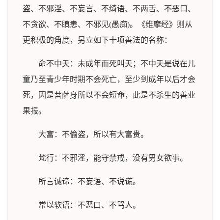
盗、不邪淫、不妄言、不绮语、不两舌、不恶口、
不贪欲、不瞋恚、不邪见(愚痴)。《维摩经》则从
更积极的角度，另立如下十项善法的名称：
命不中夭：未成年而死叫夭；不中夭是说在儿
童乃至青少年时期不会死亡，至少到成年以后才会
死，因是菩萨身所以不会短命，此是不杀生的善业
果报。
大富：不偷盗，所以有大富贵。
梵行：不邪淫，能守禁戒，没有男女欲事。
所言诚谛：不妄语、不说谎。
常以软语：不恶口、不骂人。