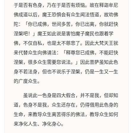
于是否有色身，乃在于是否有烦恼。故在释迦牟尼
佛成道以后，魔王恐惧会有众生闻法悟道，故劝佛
陀：「你已成佛，世间多苦，你已出离，你就赶快
涅槃吧！」魔王如此说是害怕魔子魔民也跟着学
佛，不仅自私，也是太不慈悲了。因此大梵天王就
来代替众生向佛请法：「释尊您已成佛，不能赶快
涅槃，很多众生需要您说法。」因此菩萨虽知此色
身不若法身，但也不说乐于涅槃，仍是一生又一生
的广度众生。
虽说此一色身是四大假合，并不是我，但却知
道，色身不是我，众生还存在，仍得借用此色身的
生命，来教导众生离苦得乐的佛法，教导众生如何
来净化人生、净化身心。