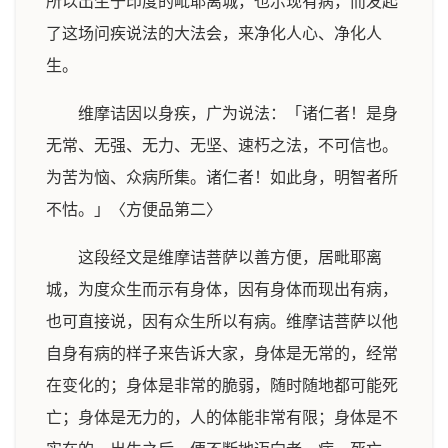
所以出生于印度的毗耶离城，也示现有病，而发起
了这场问疾说法的大法会，来净化人心、净化人
生。
维摩诘因以身疾，广为说法：「诸仁者！是身
无常、无强、无力、无坚、速朽之法，不可信也。
为苦为恼、众病所集。诸仁者！如此身，明智者所
不怙。」〈方便品第二〉
这段经文是维摩诘菩萨以善方便，居毗耶离
城，为度众生而示有身体，因有身体而现出有病，
也可直接说，因有众生所以有病。维摩诘菩萨以他
自身有病的样子来告诉大家，身体是无常的，经常
在变化的；身体是非常的脆弱，随时随地都可能死
亡；身体是无力的，人的体能非常有限；身体是不