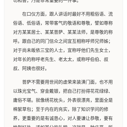
切和善，乃是非常重要的一件事。
在口仪方面，跟人讲话时最好不用粗俗语、流
俗语、低俗语，常带客气的敬语和尊敬，譬如尊称
对方某某居士、某某菩萨、某某法师，是尊敬的称
呼。跟自己的同门信众之间宜互相称呼师兄师姊；
对于尚未皈依三宝的人士，宜称呼他们先生女士，
对年长的称呼老先生、老太太，或称呼伯伯、叔
叔、阿姨也很好。
菩萨不需要用世间的虚荣来装潢门面，也不用
以珠光宝气、穿金戴银，把自己打扮得花花绿绿、
庸俗不堪。就像绣花枕头，外表很漂亮，里面全是
棉絮草包；至于内在的充实，除了知识学问的修
养，更重要的是有诚恳心，对人要谦让恭敬，要有