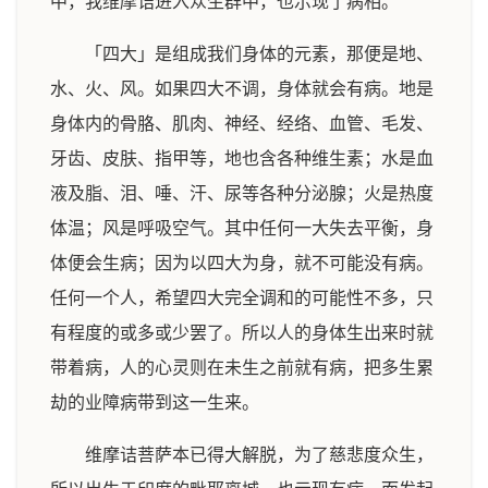
中，我维摩诘进入众生群中，也示现了病相。
「四大」是组成我们身体的元素，那便是地、
水、火、风。如果四大不调，身体就会有病。地是
身体内的骨胳、肌肉、神经、经络、血管、毛发、
牙齿、皮肤、指甲等，地也含各种维生素；水是血
液及脂、泪、唾、汗、尿等各种分泌腺；火是热度
体温；风是呼吸空气。其中任何一大失去平衡，身
体便会生病；因为以四大为身，就不可能没有病。
任何一个人，希望四大完全调和的可能性不多，只
有程度的或多或少罢了。所以人的身体生出来时就
带着病，人的心灵则在未生之前就有病，把多生累
劫的业障病带到这一生来。
维摩诘菩萨本已得大解脱，为了慈悲度众生，