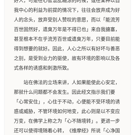
好人，可是在心智混乱糊涂的时候，或在某种以自
我中心的利益为前提的情况下，往往会放弃成为好
人的念头，放弃受别人赞叹的意愿，而以「能流芳
百世固然好，遗臭万年是不得已也」来自我搪塞，
甚至根本不在乎流芳百世或遗臭万年，只要目前能
得到想要的就好。因此，人心之所以有好坏与善恶
之别，是受到业力的驱使，故有环境的影响以及各
式各样的诱惑和刺激所致。
站在佛法的立场来讲，人如果能使此心安定，
那就什么问题都不会发生。因此经文指示我们要
「心常安住」，心住于不动，心便能不受环境的诱
惑或威胁，不管环境如何地变，此心则是以不变应
万变，在佛学上称之为「心不随境转」。更进一步
还可以使得境随着心转，《维摩经》所说「心净国