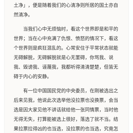
土净」，便是随着我们的心清净则所居的国土亦自
然清净。
当我们心中无烦恼时，看这个世界即是和平的
世界；当在心中充满了仇恨、愤怒的情况下，看这
个世界则是疯狂混乱的。心常安住于平常状态就能
无碍解脱，无碍解脱就是心无罣碍，你骂我、说
我、毁谤我、诬蔑我，我都听得清清楚楚，但皆无
碍于内心的安静。
有一位中国国民党的中央委员，在刚被选出之
后来见我，他说此次选举他没拉票也没换票，会当
选是因大家见他不讲话就给他一张同情票，当时他
无得无失，打算能被选上很好，落选了就不当。结
果拉票拉得凶的也当选，没拉票的也当选，究竟怎