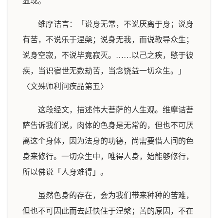
显现。
维摩诘言：「说身无常，不说厌离于身；说身
有苦，不说乐于涅槃；说身无我，而说教导众生；
说身空寂，不说毕竟寂灭。……以己之疾，愍于彼
疾，当识宿世无数劫苦，当念饶益一切众生。」
〈文殊师利问疾品第五〉
这段经文，描述伟大菩萨的人生观。维摩诘菩
萨告诉我们说，肉体的色身是无常的，但也不可厌
离这个身体，因为法身的功德，尚需要借人间的色
身来修行。一切众生中，唯得人身，始能够修行，
所以佛说「人身难得」。
虽然色身的存在，会为我们带来种种的苦难，
但也不可因此而去赶快住于涅槃；苦的原因，不在