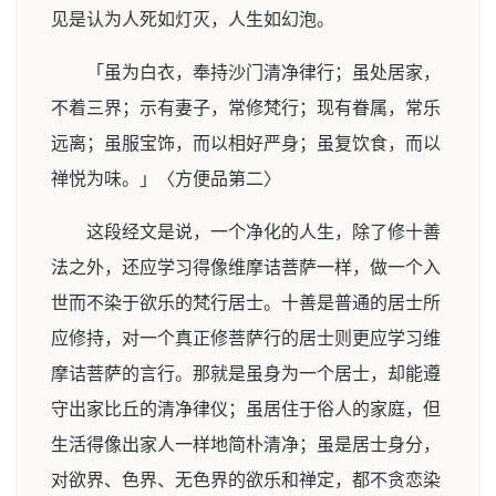
见是认为人死如灯灭，人生如幻泡。
「虽为白衣，奉持沙门清净律行；虽处居家，
不着三界；示有妻子，常修梵行；现有眷属，常乐
远离；虽服宝饰，而以相好严身；虽复饮食，而以
禅悦为味。」〈方便品第二〉
这段经文是说，一个净化的人生，除了修十善
法之外，还应学习得像维摩诘菩萨一样，做一个入
世而不染于欲乐的梵行居士。十善是普通的居士所
应修持，对一个真正修菩萨行的居士则更应学习维
摩诘菩萨的言行。那就是虽身为一个居士，却能遵
守出家比丘的清净律仪；虽居住于俗人的家庭，但
生活得像出家人一样地简朴清净；虽是居士身分，
对欲界、色界、无色界的欲乐和禅定，都不贪恋染