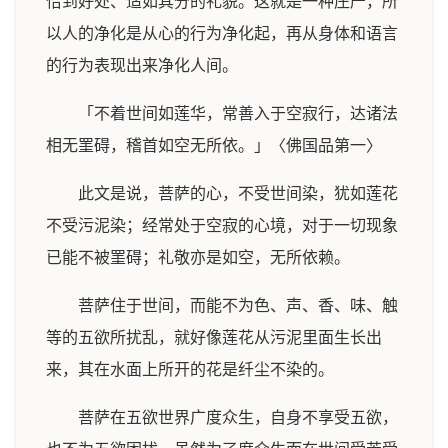
恰到好处、适如其分的礼貌。这就是一种庄严，所
以人的净化是从心的行为净化起，再从身体和语言
的行为表现出来净化人间。
「不着世间如莲华，常善入于空寂行，达诸法
相无罣碍，稽首如空无所依。」〈佛国品第一〉
此文是说，菩萨的心，不受世间染，犹如莲花
不受污泥染；经常处于空寂的心境，对于一切现象
已能不被罣碍；礼敬亦是如空，无所依赖。
菩萨住于世间，而能不为色、声、香、味、触
等的五欲所扰乱，就好像莲花从污泥里面生长出
来，其在水面上所开的花是纤尘不染的。
菩萨在五欲世界广度众生，自身不享受五欲，