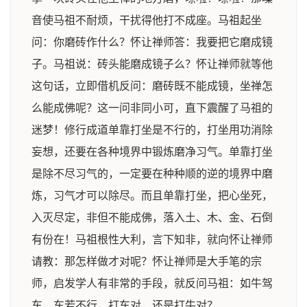
音使马祖不耐烦，干扰得他打不成座。马祖起坐
问：你磨砖作什么？怀让禅师答：我要把它磨成镜
子。马祖说：砖头能磨成镜子么？怀让禅师就等他
这句话，立即借机反问：磨砖既不能成镜，坐禅怎
么能成佛呢？这一问非同小可，直下震醒了马祖的
迷梦！修行成道单靠打坐是不行的，打坐用功消除
妄想，还要在各种境界中锻炼磨净习气。单靠打坐
是除不尽习气的，一定要在种种顺的逆的境界中磨
炼，习气才可以除尽。而且单靠打坐，把心坐死，
入灭尽定，非但不能成佛，落入土、木、金、石倒
有份在！马祖根性大利，言下知非，就向怀让禅师
请教：那怎样做才对呢？怀让禅师是大手笔的宗
师，启发学人有非常的手段，就反问马祖：如牛驾
车，车若不行，打车对，还是打牛对？