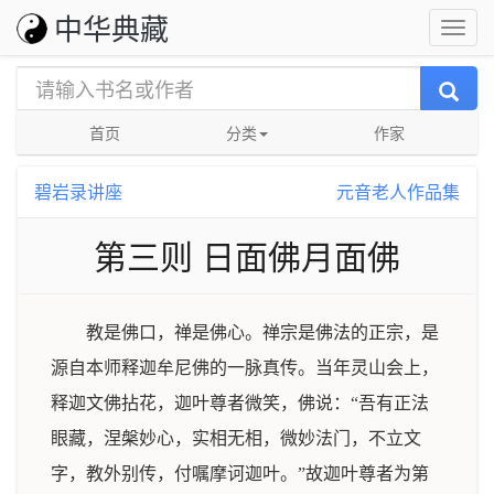
中华典藏
首页
分类
作家
碧岩录讲座
元音老人作品集
第三则 日面佛月面佛
教是佛口，禅是佛心。禅宗是佛法的正宗，是
源自本师释迦牟尼佛的一脉真传。当年灵山会上，
释迦文佛拈花，迦叶尊者微笑，佛说：“吾有正法
眼藏，涅槃妙心，实相无相，微妙法门，不立文
字，教外别传，付嘱摩诃迦叶。”故迦叶尊者为第