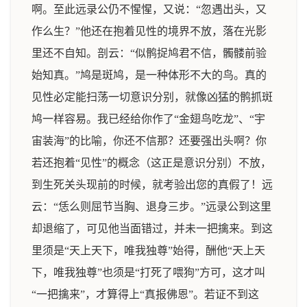
啊。至此远录公仍不惺惺，又说：“忽遇出头，又
作么生？”他还在抱着见性的境界不放，落在光影
里还不自知。剖云：“似鹘捉鸠君不信，髑髅前验
始知真。”鸠是斑鸠，是一种体形不大的鸟。真的
见性必定能扫荡一切意识分别，就像凶猛的鹘抓斑
鸠一样容易。我已经给你作了“金翅鸟吃龙”、“宇
宙装海”的比喻，你还不信那？还要强出头啊？你
若还抱着“见性”的概念（这正是意识分别）不放，
到生死关头现前的时候，就考验出您的真假了！远
云：“恁么则屈节当胸、退身三步。”远录公到这里
却退缩了，可见他当面错过，并未一把擒来。到这
里须是“天上天下，唯我独尊”始得，酬他“天上天
下，唯我独尊”也须是“打死了喂狗”方可，这才叫
“一把擒来”，才算得上“真报佛恩”。若证不到这