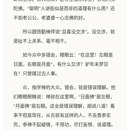
陀佛。“聪明”人讲些似是而非的道理有什么用？还
不如老公公、老婆婆一心念佛的好。
所以圆悟勤禅师说“且喜没交涉”。没交涉，就
是扯不上关系、毫不相干。
如今众中多错会，瞠眼云：“在这里！左眼是
日面，右眼是月面”，有什么交涉？驴年未梦见
在！只管蹉过古人事。
众，指学禅的大众。错会，就是错误理解。他
们瞪瞪眼睛说：禅就在这里啊，“日面佛”是左眼，
“月面佛”是右眼。这全是错误理解，胡说八道！看
来不但是现在，从古就有这样的人，不去真参实
究，参禅不起疑情，不用功，尽打妄想、说道理。