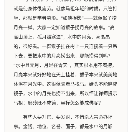
就是使身体很疲劳。就像马祖年轻的时候，只管打
坐，那就是学者劳形。“如猿捉影”——就像猴子捞
月亮一样。大家一定知道猴子捞月亮的故事。“高
高山顶上，孤月照寒潭”，水中的月亮，亮晶晶
的，很好看。一群猴子挂在树上一只连接着一只吊
下去，要把水中的月亮捞出来，那能捞得到吗？
“水中且无月，月是在青天”，其实根本用不着捞，
月亮本来就好好地在天上挂着，猴子本来就美美地
沐浴在月光中。这很像骑着马找马。砖头不能磨成
镜子，水中的月亮也捞不出来，所以怀让禅师提示
马祖：磨砖既不成镜，坐禅怎么能成佛呢？
有些人要升官、要发财，不惜杀人害命办坏
事。金钱、地位、名誉、面子，都是水中的月影