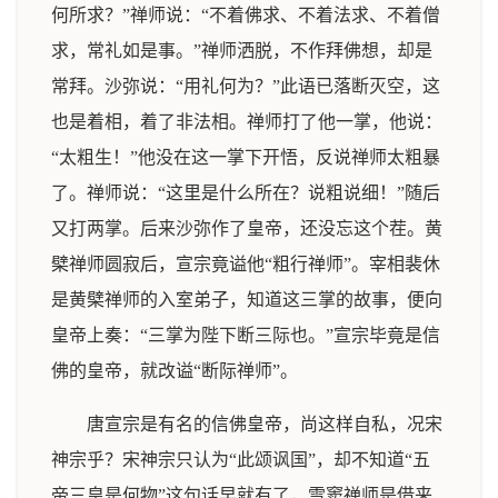
何所求？”禅师说：“不着佛求、不着法求、不着僧
求，常礼如是事。”禅师洒脱，不作拜佛想，却是
常拜。沙弥说：“用礼何为？”此语已落断灭空，这
也是着相，着了非法相。禅师打了他一掌，他说：
“太粗生！”他没在这一掌下开悟，反说禅师太粗暴
了。禅师说：“这里是什么所在？说粗说细！”随后
又打两掌。后来沙弥作了皇帝，还没忘这个茬。黄
檗禅师圆寂后，宣宗竟谥他“粗行禅师”。宰相裴休
是黄檗禅师的入室弟子，知道这三掌的故事，便向
皇帝上奏：“三掌为陛下断三际也。”宣宗毕竟是信
佛的皇帝，就改谥“断际禅师”。
唐宣宗是有名的信佛皇帝，尚这样自私，况宋
神宗乎？宋神宗只认为“此颂讽国”，却不知道“五
帝三皇是何物”这句话早就有了，雪窦禅师是借来