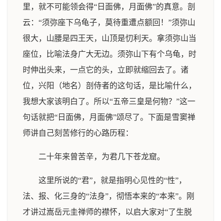
里，就不可能领会得“日面佛，月面佛”的真意。剖
云：“须弥座下乌龟子，莫待重遭点额回！”须弥山
很大，山腰是四王天，山顶是忉利天。拿须弥山当
座位，比喻法身广大无边。须弥山下有个乌龟，时
时伸出头来，一点它的头，立即就缩回去了。诸
位，兴阳（地名）剖侍者的这句话，是比喻什么，
我想大家该明白了。所以“五帝三皇是何物？”这一
句话就把“日面佛，月面佛”颂尽了。下面是雪窦禅
师讲自己刻苦修行的心路历程：
二十年来曾苦辛，为君几下苍龙窟。
这里所说的“君”，就是指明心见性的“性”，
法、报、化三身的“法身”，彻悟本来的“本来”。刚
才讲过嵩岳元圭禅师的襟怀，以启大家对“了生脱