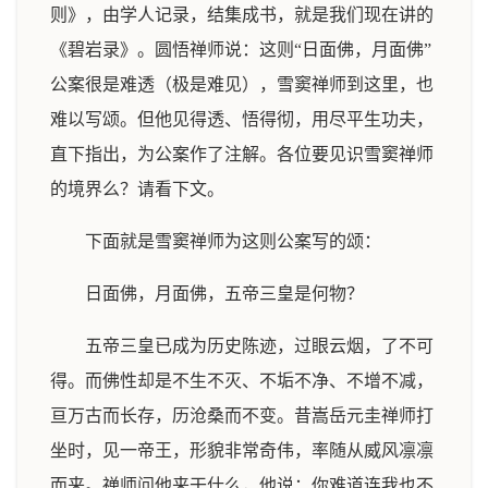
则》，由学人记录，结集成书，就是我们现在讲的
《碧岩录》。圆悟禅师说：这则“日面佛，月面佛”
公案很是难透（极是难见），雪窦禅师到这里，也
难以写颂。但他见得透、悟得彻，用尽平生功夫，
直下指出，为公案作了注解。各位要见识雪窦禅师
的境界么？请看下文。
下面就是雪窦禅师为这则公案写的颂：
日面佛，月面佛，五帝三皇是何物？
五帝三皇已成为历史陈迹，过眼云烟，了不可
得。而佛性却是不生不灭、不垢不净、不增不减，
亘万古而长存，历沧桑而不变。昔嵩岳元圭禅师打
坐时，见一帝王，形貌非常奇伟，率随从威风凛凛
而来。禅师问他来干什么，他说：你难道连我也不