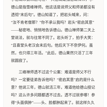
德山是指雪峰禅师。他这话是说师父和师弟都没有
透彻“末后句”。德山知道了，把岩头喊来，问：
“汝不肯老僧那？”你不承认我吗？岩头“密启其意”
——秘密地、悄悄地告诉德山。德山禅师第二天上
堂说法，就与往常不同了。岩头听了，拍手大笑：
“且喜堂头老汉会末后句。他后天下不奈伊何。虽
然，也只得三年活。”此后，德山果然只活了三年
就圆寂了。
三峰禅师透不过这个公案：难道是师父不行
吗？一定要徒弟告诉他吗？“密启其意”启的是什么
意？他说三年，德山就活三年，难道他给德山授记
吗？这么许多问题都透不过去。透不过就参哪！参
得“头面俱肿”——头、脸都肿起来了。就这样久久