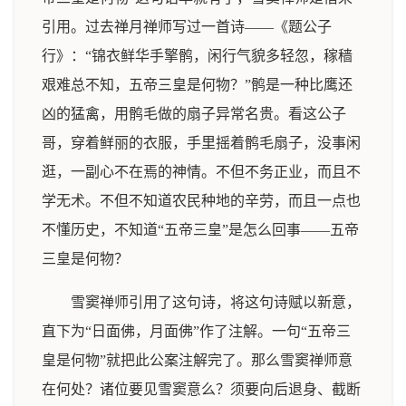
引用。过去禅月禅师写过一首诗——《题公子
行》：“锦衣鲜华手擎鹘，闲行气貌多轻忽，稼穑
艰难总不知，五帝三皇是何物？”鹘是一种比鹰还
凶的猛禽，用鹘毛做的扇子异常名贵。看这公子
哥，穿着鲜丽的衣服，手里摇着鹘毛扇子，没事闲
逛，一副心不在焉的神情。不但不务正业，而且不
学无术。不但不知道农民种地的辛劳，而且一点也
不懂历史，不知道“五帝三皇”是怎么回事——五帝
三皇是何物？
雪窦禅师引用了这句诗，将这句诗赋以新意，
直下为“日面佛，月面佛”作了注解。一句“五帝三
皇是何物”就把此公案注解完了。那么雪窦禅师意
在何处？诸位要见雪窦意么？须要向后退身、截断