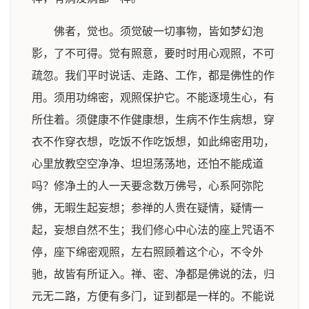
佛者，觉也。须觉破一切事物，皆如梦幻泡
影，了不可得。觉有照意，要时时用心观照，不可
疏忽。我们平时说话、走路、工作，都是佛性的作
用。须用功绵密，观照保护它。不能逐境生心，有
所住着。须健康不作健康想，生病不作生病想，穿
衣不作穿衣想，吃饭不作吃饭想，如此绵密用功，
心里放教空空净净、坦坦荡荡地，还怕不能成道
吗？修净土的人一天要念数万佛号，心系阿弥陀
佛，无暇生起妄想；参禅的人贵在疑情，疑情一
起，妄想自然不生；我们修心中心法的座上咒语不
停，座下绵密观照，左右照顾着这个心，不令外
驰，故皆有所证入。禅、密、净都是佛说的法，归
元无二路，方便有多门，证到都是一样的。不能说