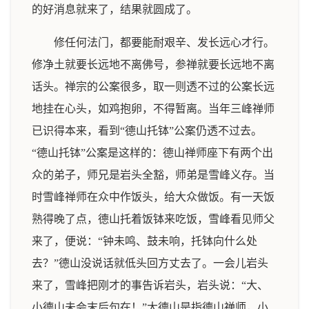
的好消息就来了，结果就圆成了。
修任何法门，都要能耐艰辛、发长远心才行。
修净土就要长远地不离佛号，参禅就要长远地不离
话头。禅宗的公案很多，取一则透不过的公案长远
地挂在心头，如鸡抱卵，不得暂离。当年三峰禅师
已识得本来，看到“德山托钵”公案仍透不过去。
“德山托钵”公案是这样的：德山禅师座下有两个出
众的弟子，师兄是岩头全豁，师弟是雪峰义存。当
时雪峰禅师在众中作饭头，给大众做饭。有一天饭
熟得晚了点，德山托着饭钵来吃饭，雪峰看见师父
来了，便说：“钟未鸣、鼓未响，托钵向什么处
去？”德山没说话就低头回方丈去了。一会儿岩头
来了，雪峰把刚才的事告诉岩头，岩头说：“大、
小德山未会末后句在！”大德山是指德山禅师，小