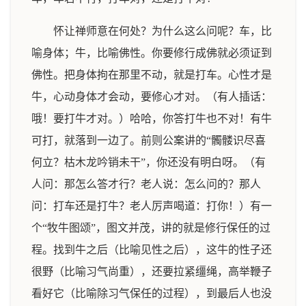
怀让禅师意在何处？为什么这么问呢？车，比
喻身体；牛，比喻佛性。你要修行成佛就必须证到
佛性。把身体拘在那里不动，就是打车。心性才是
牛，心动身体才会动，要修心才对。（有人插话：
哦！要打牛才对。）哈哈，你答打牛也不对！有牛
可打，就落到一边了。前则公案讲的“髑髅识尽喜
何立？枯木龙吟销未干”，你还没有明白呀。（有
人问：那怎么答才行？老人说：怎么问的？那人
问：打车还是打牛？老人厉声喝道：打你！）有一
个“牧牛图颂”，图文并茂，讲的就是修行保任的过
程。找到牛之后（比喻见性之后），这牛的性子还
很野（比喻习气尚重），还要拉紧缰绳，高举鞭子
看好它（比喻除习气保任的过程），到最后人也没