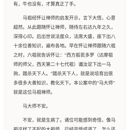
有，牛也没有，才算真正了手。
马祖经怀让禅师的启发开示，言下大悟，心意
超然。从此跟随怀让禅师，随侍左右达九年之久，
深得心印。后出世说法度众，法席大盛，座下出八
十余位善知识，遍布各地。早在怀让禅师跟随六祖
之时，六祖就告诉怀让：“西方般若多罗（达摩祖
师的师父，西天第二十七代祖）谶汝足下出一马
驹，踏杀天下人。”踏杀天下人，就是说培育出很
多很多大善知识，教化天下。本公案中的“马大师”
就是这位马祖禅师。
马大师不安。
不安，就是生病了。诸位可能感到奇怪，像马
祖这样了不起的大祖师，已经开悟成道了，怎么还