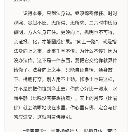
识得本来，只到法身边。亟须绵密保任、时时
观照、念起不随、无所得、无所求、二六时中历历
孤明，方入法身正住。更须向上，孤明也不可得，
亲证报、化，才能圆成佛果。“向上一路”，就是指
法身向上之事，此事千圣不传。为什么不传？因为
没办法传。这不是一件东西，我把它交给你就算传
给你了。法身向上之事，只能自证自悟、通身放
下、桶底打穿，别人用不上劲。修净土也是这样，
并不是佛把你拉到净土去。你的心好比一潭水，水
面平静（比喻没有妄想执着），天上的月亮（比喻
佛）就会清晰地映在水里。你心里有佛，定会与佛
感应道交，这就叫蒙佛接引。
“学者劳形”，学者指修行人，形指身体，劳形