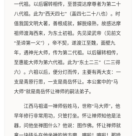
一代祖。以后辗转相传，至菩提达摩尊者为第二十
八代祖。此为“西天四七”（盖四七二十八也）。时
值我国文明大著，善根成就，解脱缘熟，故感达摩
祖师渡海西来，为东土初祖。先见梁武帝（见前文
“圣谛第一义”），帝不契，遂渡江至魏，面壁九
年，遇神光大师，传为第二代祖。以后辗转相传，
至惠能大师为第六代祖。此为“东土二三”（二三得
六）。六祖以后，便分灯而传，主要有两大支：一
支是青原行思，一支是南岳怀让。本公案中的“马
大师”就是南岳怀让禅师的嗣法弟子。
江西马祖道一禅师俗姓马，世称“马大师”，他
早年修行非常用功，只管打坐。怀让禅师知他是法
器，问他坐禅图什么？他说：图作佛。怀让禅师就
拿一块砖头在他坐禅的地方磨，嚓啦！嚓啦！那噪