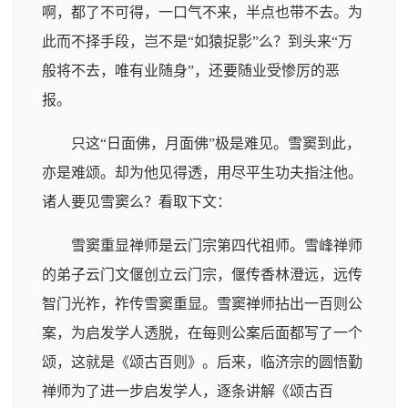
啊，都了不可得，一口气不来，半点也带不去。为
此而不择手段，岂不是“如猿捉影”么？到头来“万
般将不去，唯有业随身”，还要随业受惨厉的恶
报。
只这“日面佛，月面佛”极是难见。雪窦到此，
亦是难颂。却为他见得透，用尽平生功夫指注他。
诸人要见雪窦么？看取下文：
雪窦重显禅师是云门宗第四代祖师。雪峰禅师
的弟子云门文偃创立云门宗，偃传香林澄远，远传
智门光祚，祚传雪窦重显。雪窦禅师拈出一百则公
案，为启发学人透脱，在每则公案后面都写了一个
颂，这就是《颂古百则》。后来，临济宗的圆悟勤
禅师为了进一步启发学人，逐条讲解《颂古百