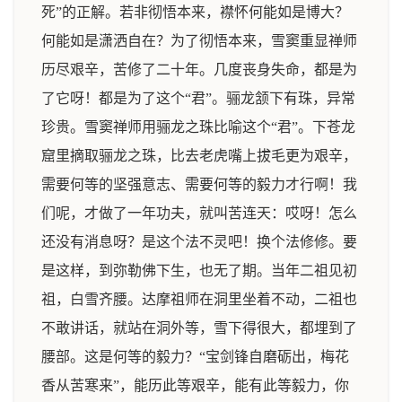
死”的正解。若非彻悟本来，襟怀何能如是博大？
何能如是潇洒自在？为了彻悟本来，雪窦重显禅师
历尽艰辛，苦修了二十年。几度丧身失命，都是为
了它呀！都是为了这个“君”。骊龙颔下有珠，异常
珍贵。雪窦禅师用骊龙之珠比喻这个“君”。下苍龙
窟里摘取骊龙之珠，比去老虎嘴上拔毛更为艰辛，
需要何等的坚强意志、需要何等的毅力才行啊！我
们呢，才做了一年功夫，就叫苦连天：哎呀！怎么
还没有消息呀？是这个法不灵吧！换个法修修。要
是这样，到弥勒佛下生，也无了期。当年二祖见初
祖，白雪齐腰。达摩祖师在洞里坐着不动，二祖也
不敢讲话，就站在洞外等，雪下得很大，都埋到了
腰部。这是何等的毅力？“宝剑锋自磨砺出，梅花
香从苦寒来”，能历此等艰辛，能有此等毅力，你