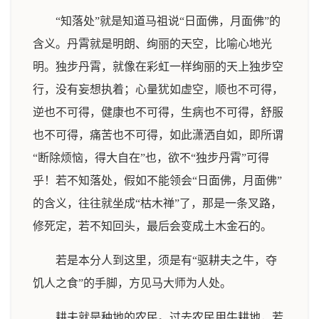
“知落处”就是知道马祖说“日面佛，月面佛”的
含义。丹霄就是明朗、绚丽的天空，比喻心地光
明。独步丹霄，就像在彩虹一样绚丽的天上独步空
行，没有妄想执着；心量犹如虚空，顺也不可得，
逆也不可得，健康也不可得，生病也不可得，舒服
也不可得，痛苦也不可得，如此潇洒自如，即所谓
“断除烦恼，得大自在”也，欲不“独步丹霄”可得
乎！若不知落处，假如不能领会“日面佛，月面佛”
的含义，往往就坐成“枯木禅”了，那是一条叉路，
修死定，若不知回头，最后会变成土木金石的。
若是本分人到这里，须是有“驱耕夫之牛，夺
饥人之食”的手脚，方见马大师为人处。
耕夫就是种地的农民。过去农民用牛耕地，若