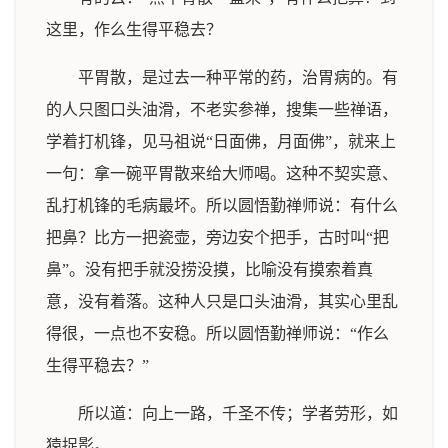
这里，作么生得平稳去？
平胃散，是过去一种平常的药，治胃病的。有
的人只图口头油滑，不老实参禅，搜集一些禅语，
学着打机锋，见马祖说“日面佛，月面佛”，就来上
一句：拿一碗平胃散来给大师喝。这种不契实意、
乱打机锋的毛病最坏。所以圆悟勤禅师说：有什么
把鼻？比方一把瓷壶，旁边安个把手，古时叫“把
鼻”。没有把手就没捞没摸，比喻没有摸索着真
意，没有着落。这种人只是口头油滑，其实心里乱
得很，一点也不安稳。所以圆悟勤禅师说：“作么
生得平稳去？”
所以道：向上一路，千圣不传；学者劳形，如
猿捉影。