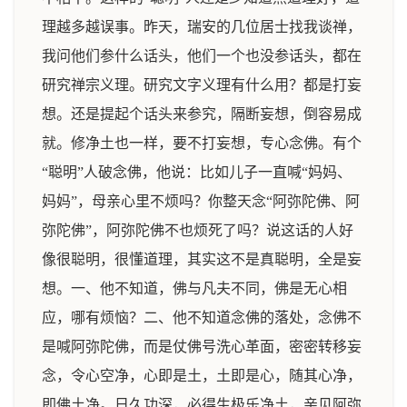
理越多越误事。昨天，瑞安的几位居士找我谈禅，
我问他们参什么话头，他们一个也没参话头，都在
研究禅宗义理。研究文字义理有什么用？都是打妄
想。还是提起个话头来参究，隔断妄想，倒容易成
就。修净土也一样，要不打妄想，专心念佛。有个
“聪明”人破念佛，他说：比如儿子一直喊“妈妈、
妈妈”，母亲心里不烦吗？你整天念“阿弥陀佛、阿
弥陀佛”，阿弥陀佛不也烦死了吗？说这话的人好
像很聪明，很懂道理，其实这不是真聪明，全是妄
想。一、他不知道，佛与凡夫不同，佛是无心相
应，哪有烦恼？二、他不知道念佛的落处，念佛不
是喊阿弥陀佛，而是仗佛号洗心革面，密密转移妄
念，令心空净，心即是土，土即是心，随其心净，
即佛土净。日久功深，必得生极乐净土，亲见阿弥