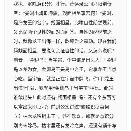
我执、泯除意识分别才行。昔远录公问兴阳剖侍
者：“娑竭出海乾坤震，觌面相呈事若何？”娑竭，
是海龙王的名字。觌面相呈，比喻自性朗然现前，
又比喻两个见性的面对面问答。自性朗然现前之
时，就像龙王出海一样，乾坤为之震动。现在我们
俩觌面相呈，要说句亲证自性的话，又怎么说呢？
剖云：“金翅鸟王当宇宙，个中谁是出头人！”金翅
鸟以龙为食，金翅鸟王是鸟中之王，它拿龙王当点
心吃。当宇宙，就是正在宇宙中翻飞。你用“龙王
出海”作喻，我就用“金翅鸟王当宇宙”相比。此时
谁敢出头！此时还有“觌面相呈”吗？还有个东西可
以拿出来印证吗？前则公案讲过“髑髅识尽喜何
立？枯木龙吟销未干”，还在欢喜，那就是意识分
别尚未除尽。枯木里还有龙吟之声，还没有销干净