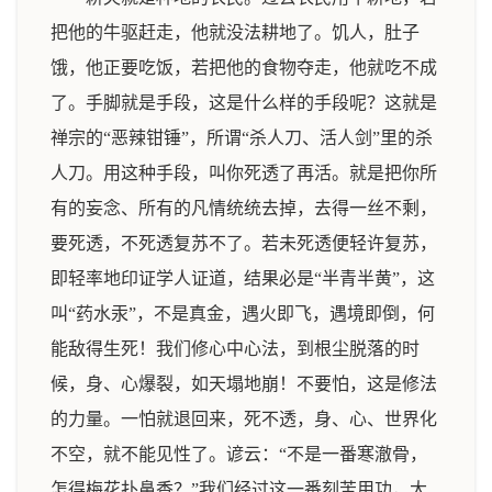
把他的牛驱赶走，他就没法耕地了。饥人，肚子
饿，他正要吃饭，若把他的食物夺走，他就吃不成
了。手脚就是手段，这是什么样的手段呢？这就是
禅宗的“恶辣钳锤”，所谓“杀人刀、活人剑”里的杀
人刀。用这种手段，叫你死透了再活。就是把你所
有的妄念、所有的凡情统统去掉，去得一丝不剩，
要死透，不死透复苏不了。若未死透便轻许复苏，
即轻率地印证学人证道，结果必是“半青半黄”，这
叫“药水汞”，不是真金，遇火即飞，遇境即倒，何
能敌得生死！我们修心中心法，到根尘脱落的时
候，身、心爆裂，如天塌地崩！不要怕，这是修法
的力量。一怕就退回来，死不透，身、心、世界化
不空，就不能见性了。谚云：“不是一番寒澈骨，
怎得梅花扑鼻香？”我们经过这一番刻苦用功，大