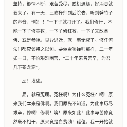
坚持，疑情不断，艰苦受尽，触机遇缘，好消息就
要来了。有一天，三峰禅师到后院去，听到劈竹子
的声音，“啪！！”一下子就打开了。我们修行，不
能一下子修黄教，一下子修红教，一下子又改念
佛、或是参禅。见异思迁，就一事无成了。修任何
法门都应该持之以恒。要像雪窦禅师那样，二十年
如一日，不怕艰难困苦，“二十年来曾苦辛，为君
几下苍龙窟”。
屈！堪述。
屈，就是冤屈。冤枉啊！为什么冤枉？啊！原
来我们本来是佛啊。我们原先不知道，为此事历尽
艰辛，修啊！修啊！噢！原来如此！此事与苦修竟
然毫不相干，原来竟是白费劲！诸位，我一开始就