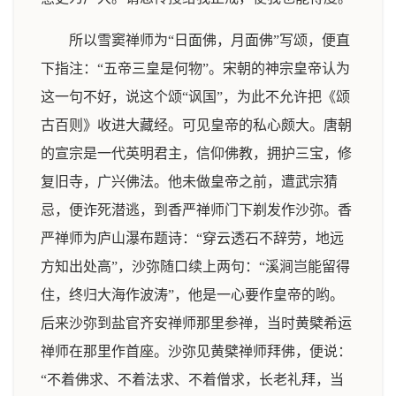
所以雪窦禅师为“日面佛，月面佛”写颂，便直
下指注：“五帝三皇是何物”。宋朝的神宗皇帝认为
这一句不好，说这个颂“讽国”，为此不允许把《颂
古百则》收进大藏经。可见皇帝的私心颇大。唐朝
的宣宗是一代英明君主，信仰佛教，拥护三宝，修
复旧寺，广兴佛法。他未做皇帝之前，遭武宗猜
忌，便诈死潜逃，到香严禅师门下剃发作沙弥。香
严禅师为庐山瀑布题诗：“穿云透石不辞劳，地远
方知出处高”，沙弥随口续上两句：“溪涧岂能留得
住，终归大海作波涛”，他是一心要作皇帝的哟。
后来沙弥到盐官齐安禅师那里参禅，当时黄檗希运
禅师在那里作首座。沙弥见黄檗禅师拜佛，便说：
“不着佛求、不着法求、不着僧求，长老礼拜，当