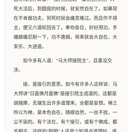
死大活后，到圆寂的时候，就安然自在了。如果现
在不肯做功夫，到死时就会痛苦难过。而且作不得
主，便又六道轮回去了。奉劝各位，好好用功，手
痛腿痛忍耐一下，功不唐捐，将来就会大自在、大
安乐、大逍遥。
如今多有人道：“马大师接院主”，且喜没交
涉。
接，是接引的意思。如今有许多人这样说：马
大师讲“日面佛月面佛”是接引院主成道的，这都是
胡揣摩，无端生出许多道理来，全都是妄想。禅之
所以为禅，是本色自在，随顺自然，一丝不挂，一
尘不染的。有个法在，有个接引，或有个佛成，都
不相干。这样的“聪明”人还是少知道点道理好，道