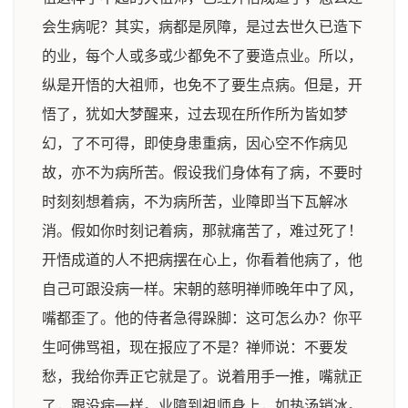
会生病呢？其实，病都是夙障，是过去世久已造下
的业，每个人或多或少都免不了要造点业。所以，
纵是开悟的大祖师，也免不了要生点病。但是，开
悟了，犹如大梦醒来，过去现在所作所为皆如梦
幻，了不可得，即使身患重病，因心空不作病见
故，亦不为病所苦。假设我们身体有了病，不要时
时刻刻想着病，不为病所苦，业障即当下瓦解冰
消。假如你时刻记着病，那就痛苦了，难过死了！
开悟成道的人不把病摆在心上，你看着他病了，他
自己可跟没病一样。宋朝的慈明禅师晚年中了风，
嘴都歪了。他的侍者急得跺脚：这可怎么办？你平
生呵佛骂祖，现在报应了不是？禅师说：不要发
愁，我给你弄正它就是了。说着用手一推，嘴就正
了，跟没病一样。业障到祖师身上，如热汤销冰。