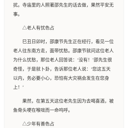
扰。寺庙里的人照著邵先生的话去做，果然平安无
事。
△老人有忧色占
巳丑日卯时，邵康节先生正在经行，看见一位
老人往东南方走，面带忧愁。邵康节就问这位老人
为什么忧愁，那位老人回答说：‘没有！’邵先生很
奇怪，于是就卜卦，告诉那位老人说：‘您这五天
以内，务必要小心，恐怕有大灾祸会发生在您身
上！’
果然，在第五天这位老先生因为去喝喜酒，被
鱼骨头哽在喉咙而一命呜呼。
△少年有善色占