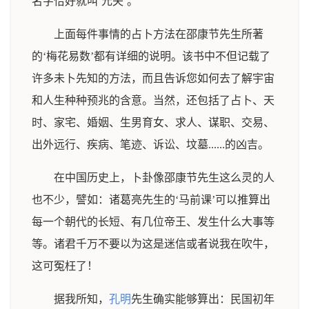
名字恰好就叫‘元夫’。
上面每件事情的占卜方法在邵康节先生所著
的‘梅花易数’都有详细的说明。该书中不但记载了
许多未卜先知的方法，而且告诉您如何去了解宇宙
和人生种种预兆的含意。当然，还包括了占卜、天
时、家宅、婚姻、生男育女、求人、谋职、交易、
出外远行、疾病、笔迹、诉讼、坟墓......的凶吉。
在中国历史上，卜卦像邵康节先生这么灵的人
也不少，譬如：诸葛亮先生的‘马前课’可以推算出
每一个朝代的长短、有几位帝王、发生什么大事等
等。诸君千万不要以为这是迷信或者说我在吹牛，
这可冤枉了！
据我所知，
孔明
先生确实能够算出：民国初年