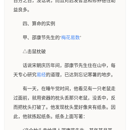
百分之百，没话说，而且对启发智慧和修养德性助
益良多。
四、算命的实例
甲、邵康节先生的‘
梅花易数
’
△击鼠枕破
话说宋朝庆历年间，邵康节先生住在山中，每
天专心研究
易经
的道理，已达到忘记寒暑的地步。
有一天，在睡午觉时间，他看见有一只老鼠走
过面前，就用瓷器的枕头丢那只老鼠，没丢中，反
而把枕头打破了。他发现枕头里好像夹有纸条。因
此，他就拣起纸条。纸条上面写著：