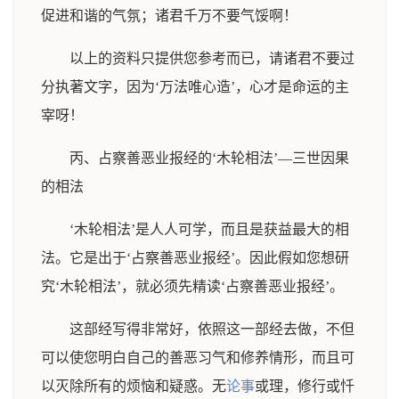
促进和谐的气氛；诸君千万不要气馁啊！
以上的资料只提供您参考而已，请诸君不要过
分执著文字，因为‘万法唯心造’，心才是命运的主
宰呀！
丙、占察善恶业报经的‘木轮相法’—三世因果
的相法
‘木轮相法’是人人可学，而且是获益最大的相
法。它是出于‘占察善恶业报经’。因此假如您想研
究‘木轮相法’，就必须先精读‘占察善恶业报经’。
这部经写得非常好，依照这一部经去做，不但
可以使您明白自己的善恶习气和修养情形，而且可
以灭除所有的烦恼和疑惑。无
论事
或理，修行或忏