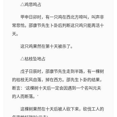
△鸡悲鸣占
甲申日卯时，有一只鸡在西北方啼叫，叫声非
常悲怆。邵康节先生卜卦后判断这只鸡只能再活十
天。
这只鸡果然在第十天被杀了。
△枯枝坠地占
戊子日辰时，邵康节先生走到半路，有一棵树
的枯枝无风自落，掉在西方。邵先生卜卦的结果，
断言：‘这棵树十天后一定会因遇到一个名叫元夫
的人而断落。’
这棵树果然在十天后被人砍下来，砍伐工人的