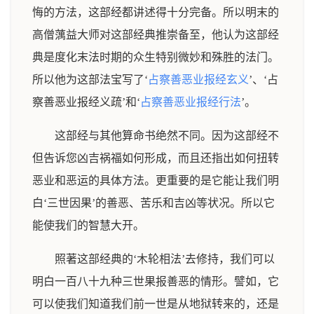
悔的方法，这部经都讲述得十分完备。所以明末的
高僧蕅益大师对这部经典推崇备至，他认为这部经
典是度化末法时期的众生特别微妙和殊胜的法门。
所以他为这部法宝写了‘
占察善恶业报经玄义
’、‘占
察善恶业报经义疏’和‘
占察善恶业报经行法
’。
这部经与其他算命书绝然不同。因为这部经不
但告诉您凶吉祸福如何形成，而且还指出如何扭转
恶业和恶运的具体方法。更重要的是它能让我们明
白‘三世因果’的善恶、苦乐和吉凶等状况。所以它
能使我们的智慧大开。
照著这部经典的‘木轮相法’去修持，我们可以
明白一百八十九种三世果报善恶的情形。譬如，它
可以使我们知道我们前一世是从地狱转来的，还是