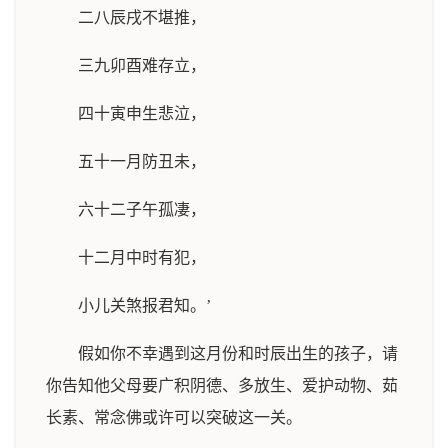
二八辰戌不堪推，
三九卯酉难存立，
四十寅申生悲泣，
五十一月防丑未，
六十二子午孤凄，
十二月中时有犯，
小儿关煞报君知。’
假如你不幸遇到这月份和时辰出生的孩子，请
你告知他父母要广积阴德、多放生、爱护动物、茹
长素、常念佛或许可以突破这一关。