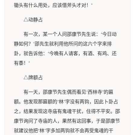
锄头有什么用处，应该借斧头才对！’
△动静占
有一次，某一个人问邵康节先生说：‘今日动
静如何？’邵先生就利用他所问的这六个字来排
卦，就告诉他：‘今晚有人请客，有酒、有鸡、还
有黍！’
△牌额占
有一天，邵康节先生偶而看见‘西林寺’的匾
额。他发现那匾额的‘林’字没有两钩，因此卜卦占
之，结果发现这寺庙有鬼魂干扰，住得不平安。邵
康节询问了寺庙的人，果然有这回事，于是邵康节
就建议他把‘林’字多加两钩就不会再受鬼魂的干