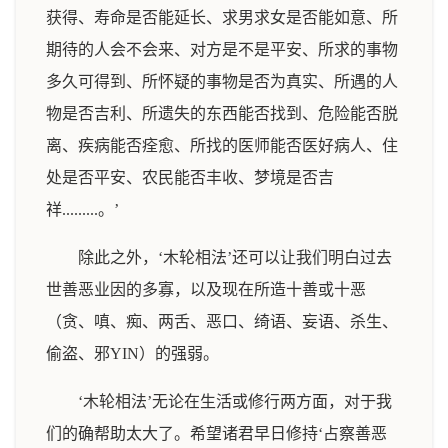
获得、寿命是否能延长、求男求女是否能如意、所
期待的人会不会来、对方是不是平安、所求的事物
多久可得到、所怀疑的事物是否为真实、所遇的人
物是否吉利、所遗失的东西能否找到、危险能否脱
离、疾病能否痊愈、所找的医师能否医好病人、住
处是否平安、农民能否丰收、梦境是否吉
祥.........。’
除此之外，‘木轮相法’还可以让我们明白过去
世善恶业因的多寡，以及现在所造十善或十恶
（贪、嗔、痴、两舌、恶口、绮语、妄语、杀生、
偷盗、邪YIN）的强弱。
‘木轮相法’无论在生活或修行两方面，对于我
们的确帮助太大了。希望诸君早日修持‘占察善恶