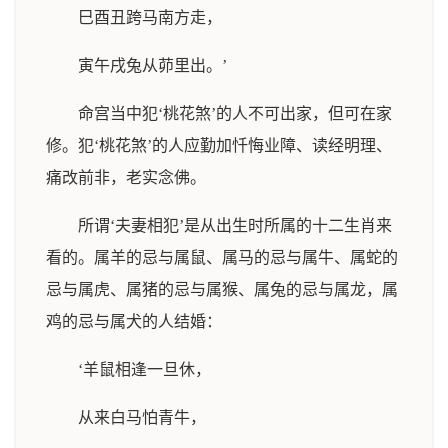
巳酉丑跨马南方走，
寅午戌兔从茆里出。’
命宫当中犯‘桃花煞’的人不可出家，但可在家
修。犯‘桃花煞’的人应勤加忏悔业障、读经明理、
痛改前非，老实念佛。
所谓‘夫妻相犯’是从出生时所属的十二生肖来
看的。属羊的忌与属鼠、属马的忌与属牛、属蛇的
忌与属虎、属猪的忌与属猴、属兔的忌与属龙，属
鸡的忌与属犬的人结婚：
‘羊鼠相逢一旦休，
从来白马怕青牛，