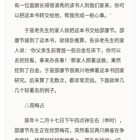
有一位面貌长得很清秀的读书人到我们家来，你可
以把这本书转交给他，帮我完成一桩心事。’
于是老先生的家人就把这本书交给邵康节。邵
康节接到了这本书，就排卦推算，告诉老先生的家
人说：‘你父亲生前曾放一些白金在床下，你可以
去挖挖看，拿来办丧事！’那家人照著话做，果然
挖到了白金。于是邵康节很高兴地捧著这本书回家
研究。后来算了无数次，都非常灵验。下面就举几
几个较著名的例子。
△观梅占
辰年十二月十七日下午四点钟左右（申时），
邵康节先生正在欣赏梅花，突然看见两只麻雀在争