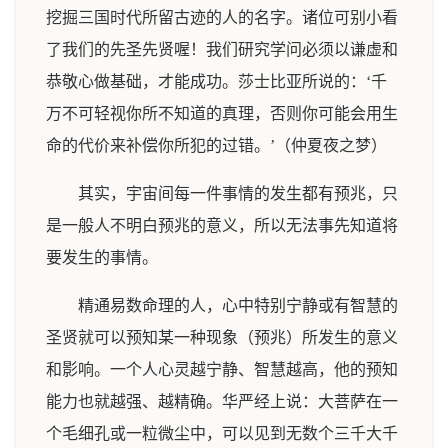
挖掘三国时代所留古迹的人的名字。诸位可别小看
了我们的先圣先贤喔！我们研究学问必须以谦虚和
恭敬心做基础，才能成功。莎士比亚所说的：‘千
万不可轻视你所不知道的真理，否则你可能会用生
命的代价来补偿你所犯的过错。’（仲夏夜之梦）
其实，宇宙间每一件事情的发生都有预兆，只
是一般人不明白预兆的意义，所以无法事先知道将
要发生的事情。
精通易数命理的人，心中特别宁静或有智慧的
圣贤就可以预知某一种现象（预兆）所发生的意义
和影响。一个人心灵越宁静、智慧越高，他的预知
能力也就越强、越精确。华严经上说：大菩萨在一
个毛细孔或一粒微尘中，可以见到无数个三千大千