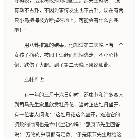
夺梅枝，结果树枝掉到地面上。邵先生就说：‘没
有动不占卦，不因为事情发生也不占卦。现在有两
只小鸟把梅枝弄断掉在地上，可能会有什么预兆
吧！’
用八卦推算的结果，他知道第二天晚上有一个
女孩子摘花，被园丁追赶而惊惶逃走，不小心摔
倒，跌伤了大腿。到了第二天晚上果然如此。
△牡丹占
有一年的三月十六日卯时，邵康节和许多客人
到司马先生家里欣赏牡丹花，当时正值牡丹盛开。
有一位客人问说：‘这牡丹花这么盛开，难道它的
凋败的时间也是命中注定的吗？’邵康节先生回答
说：‘万物的兴衰都有定数。’于是康节先生就给这