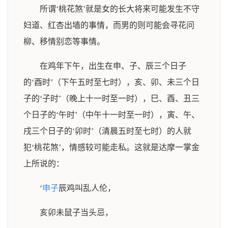
所谓‘桃花煞’就是女的长大将来可能发生不守
妇道、红杏出墙的事情，而男的则可能会寻花问
柳、移情别恋等事情。
在鸡年下午，出生在申、子、辰三个日子
的‘酉时’（下午五时至七时），亥、卯、未三个日
子的‘子时’（晚上十一时至一时），巳、酉、丑三
个日子的‘午时’（中午十一时至一时），寅、午、
戌三个日子的‘卯时’（清晨五时至七时）的人就
犯‘桃花煞’，情感较可能走私。这就是达摩一掌金
上所说的：
‘
申子
辰鸡叫乱人伦，
亥卯未鼠子当头忌，