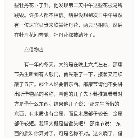
些牡丹花卜了卦，他发现第二天中午这些花被马所
践毁。许多人都不相信。结果没想到次日中午果然
有一位达官显贵来欣赏牡丹花，两只马相啮，然后
在牡丹花间奔驰，牡丹花都被踏坏了。
△借物占
有一年的冬天，大约是在晚上六点左右，邵康
节先生听到有人敲门，首先敲了一下，接著又连续
敲了五声。那个人说要借东西。邵康节请他不要讲
出所借物品的名称，叫他的儿子先卜卦推算看看对
方是借什么东西。结果他儿子说：‘那先生所借的
东西，有木质也有金属，而且木质部份较长，金属
部份较短。我猜大概是借锄头吧！’邵康节说：‘东
西的质料你算对了，可是名称不对。这么晚了，借