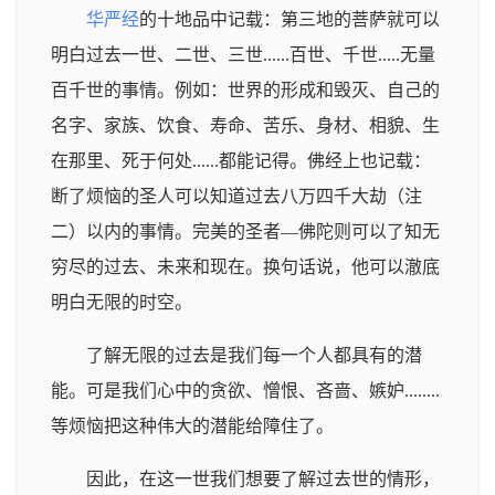
华严经
的十地品中记载：第三地的菩萨就可以
明白过去一世、二世、三世......百世、千世.....无量
百千世的事情。例如：世界的形成和毁灭、自己的
名字、家族、饮食、寿命、苦乐、身材、相貌、生
在那里、死于何处......都能记得。佛经上也记载：
断了烦恼的圣人可以知道过去八万四千大劫（注
二）以内的事情。完美的圣者—佛陀则可以了知无
穷尽的过去、未来和现在。换句话说，他可以澈底
明白无限的时空。
了解无限的过去是我们每一个人都具有的潜
能。可是我们心中的贪欲、憎恨、吝啬、嫉妒........
等烦恼把这种伟大的潜能给障住了。
因此，在这一世我们想要了解过去世的情形，