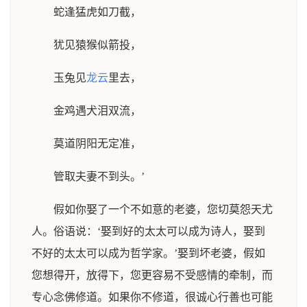
蛇逢猛虎如刀截，
犹见猿猴似箭投，
玉兔见
龙云
里去，
金鸡遇犬泪双流，
莫道阴阳无定准，
管取夫妻不到头。’
假如你娶了一个不如意的老婆，您切莫怨天尤
人。俗语说：‘娶到好的太太可以成为诗人，娶到
不好的太太可以成为哲学家。’娶到坏老婆，假如
您想得开，放得下，您更容易不受感情的牵制，而
专心念佛修道。如果你不修道，很诚心行善也可能