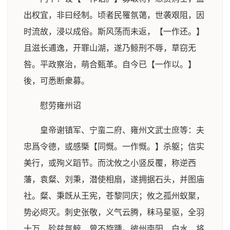
出权宜，非曰经制。顷者民罹氛蔼，世袭艰阻，因
时流故，浸以成俗。斯风荡而未返，【一作还。】
且滋长逋逸，开罪山湖，遂乃鲸刑不辱，草窃无
咎。平政察治，萌合甄革。自今已【一作以。】
後，可悉断衆募。
慰劳雍州诏
皇帝谢镇军、宁蛮二府、雍州文武士庶等：夫
忠爲令德，或感槩【同慨。一作慨。】杀躯；信实
美行，或殉义蹈节。而沈攸之小竖反覆，称逆西
藩，袁粲、刘秉，潜使相扇，遂拥据石头，并图庙
社。粲、秉旣从王宪，苍黎同庆；攸之孤州蚁聚，
势必烬灭。刺史张敬，义气云腾，秣马星驱，全羽
十万，殄兹氛鲸，曾不旋踵。彼州南阳、白水，将