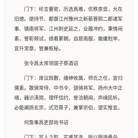
门下：纶言要密，历选爲难，优秩崇显，允在
旧德。使持节、都督江州豫州之新蔡晋熙二郡诸军
事、镇南将军、江州刺史延之，业履冲约，秉情闲
素，誉彰频试，绩着累朝。自居南服，徽庸尅举，
宜升宠章，管兼枢秘。
张令爲太常领国子祭酒诏
门下：庠议旣敷，缙绅攸属，师氏之任，宜归
儒素。散骑常侍、中书令、骁骑将军、扬州大中正
绪，器识淸简，理怀恬约，誉洽朝闻，声缉民听。
必能阐扬玄宗，式范胄子，兼掌宗伯，望实惟宜。
何詹事爲吏部尚书诏
门下：官人之职，实难其选，所以弼谐彝品，