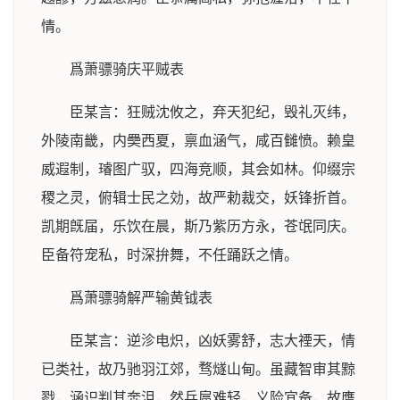
情。
爲萧骠骑庆平贼表
臣某言：狂贼沈攸之，弃天犯纪，毁礼灭纬，
外陵南畿，内奰西夏，禀血涵气，咸百雠愤。赖皇
威遐制，璿图广驭，四海竞顺，其会如林。仰缀宗
稷之灵，俯辑士民之効，故严勅裁交，妖锋折首。
凯期旣届，乐饮在晨，斯乃紫历方永，苍氓同庆。
臣备符宠私，时深拚舞，不任踊跃之情。
爲萧骠骑解严输黄钺表
臣某言：逆沴电炽，凶妖雾舒，志大禋天，情
已类社，故乃驰羽江郊，骛燧山甸。虽藏智审其黥
戮，涵识判其奔沮，然兵扈难轻，义险宜备，故膺