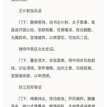
王仆射加兵诏
门下：散骑常侍、尚书左仆射、太子詹事、南
昌县开国公俭，忠欵昭着，任寄隆深，旣光朝猷，
允属民听。宜增威饰，以崇望实，可加兵二百。
禇侍中爲征北长史诏。
门下：蕃佐须才，非良莫寄。侍中领步兵校尉
炫，识业淸悟，思怀淹畅，出内之誉，日闻其美。
宜弼谐亲屏，以申茂绩。
封江冠军等诏
门下：缔基纬业，序功攸急；开历阐祚，酬庸
爲先。故以式蔼曩书，载炳前轨。文仲等或诚亮艰