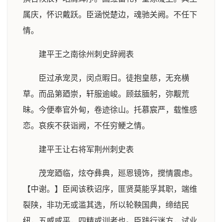
属庆，怀识戴跃。臣涵悦楚边，魂驰关阙。不任下
情。
建平王之南徐州刺史辞阙表
臣过承宠灵，闵点暇日。徒抱皇慈，无充横
草。而品第廼崇，轩服逾峻。顾兹腼躬，弥觏荒
昧。今便奉官外甸，卷迹徐山。托慕宸严，载惟感
恋。哀疾不获诣阙，不任穷鲠之情。
建平王让右将军荆州刺史表
茂宠廼临，炫夺彝典，廵恩镜饰，搅情震虑。
【中谢。】臣闻该秩诏序，匪贤莫能孚其职，端维
裂陕，非功无或滥其选，所以轮鞅国典，缔结民
纽，五威咸平，四精或训者也。臣践行迷方，试业