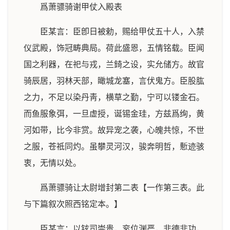
爲萧骠骑谢甲仗入殿表
臣某言：臣卽日被勅，赐给甲仗五十人，入禁
仪武殿，饰冠畴典局。荷此盛恩，五情铭载。臣闻
国之利器，在祀与戎，兰錡之设，实允储方。故官
骑辰居，羽林天部，瞰城龙塞，言伏鬼方。臣股肱
之力，不足以染丹靑，横草之勤，宁可以镂金石。
而鱼服象弭，一旦虚授，诞锡金珪，方兹爲绚，黄
河如带，比今非赏。故异宠之袭，心魄共惊，不世
之服，苍祗同灼。虽攀灵河汉，骏奔明哲，慙迹骇
衷，无情以处。
爲萧骠骑让太尉增封第二表【一作第三表。此
与下篇叙次照西铭定本。】
臣某言：以铉司崇贵，衮位渊严，非德非功，