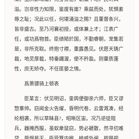
溢。岂非性力知限，鉴度有崖？乘兹而处，犹惧紊
辱之耻；况此以任，何堪涌溢之赐？且董督条兴，
皆非盛古。至乃河襄初授，或体兼上才；江表广
任，或功爲物首。臣绩陋於国，不勤睿朝，宠集若
是，非所克取。终抱寸襟，重露愚见。伏愿天铸广
裁，地灵厚载，特垂蠲渥，使不矜盈。则藿质蓬
性，庶无矫夺。不任匪晏之情。
爲萧骠骑上顿表
臣某言：伏见明诏，銮舆便御亲六师，臣又谬
惣羣帅。窃闻金火告燿，昏明代卷，云雷溉凑，经
纶相袭，所以草昧县?，昭晰区宙。况乃逆徒阻
兵，器掩西服，虽蚁衆鼠窃，势必褫散，然寻仞难
贷，原烟易灭。臣受算内楹，棱威外阃，按甲视