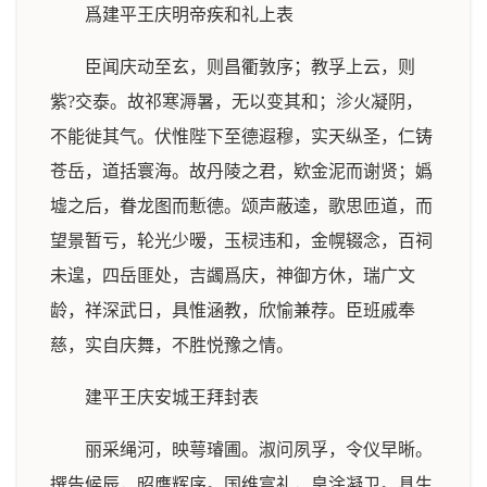
爲建平王庆明帝疾和礼上表
臣闻庆动至玄，则昌衢敦序；教孚上云，则
紫?交泰。故祁寒溽暑，无以变其和；沴火凝阴，
不能徙其气。伏惟陛下至德遐穆，实天纵圣，仁铸
苍岳，道括寰海。故丹陵之君，欵金泥而谢贤；嬀
墟之后，眷龙图而慙德。颂声蔽逵，歌思匝道，而
望景暂亏，轮光少暧，玉棂违和，金幌辍念，百祠
未遑，四岳匪处，吉蠲爲庆，神御方休，瑞广文
龄，祥深武日，具惟涵教，欣愉兼荐。臣班戚奉
慈，实自庆舞，不胜悦豫之情。
建平王庆安城王拜封表
丽采绳河，映萼璿圃。淑问夙孚，令仪早晰。
撰告候辰，昭膺辉序。国维富礼，皇涂凝卫。具生