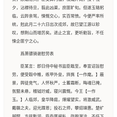
夕，沾襟待旦，翦此凶渠，庶匪旷旬。但遂玉辂躬
临，云跸亲驾，悚慨交心，实百常愤。今便严率所
统，尅此月二十六日出次戎郊，故巳望江源以轸
叹，想荆山而增厉矣。进止之宜，更听勅旨，不任
悚企匪宁之心。
爲萧骠骑谢慰劳表
臣某言：卽日侍中秘书监臣戢至，奉宣诏旨慰
劳，便受毂中帷，练甲外垒，旍旄【一作麾。】蔽
景，舆徒竞气，人怀秋严，士蓄霜断，晦魂已掩，
氛竪未悬，稽钺竚威，寝兴震慨。今王【一作
玉。】人临郊，皇华降庭，煇燿望实，将激威武。
戴鶡之夫，迎光蹀恩；投石之师，攀炤竦惠。楚纩
越醪，方兹慙润。臣忝属阃私，弥抱渥洽，不任下