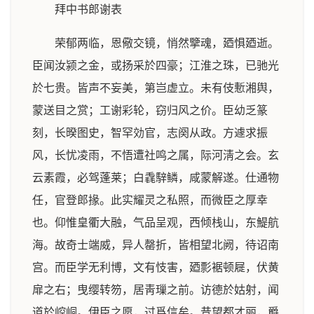
拜中书郎谢表
荣郁两临，恩儆交镜，悄然擥魂，廼惧廼逝。
臣闻汝颍之金，或扬采於四豪；江淮之珠，已驰光
於七贵。皆声不妄美，第岂虚立。未有伎慙湘舆，
蒙送目之赏；工谢彩轮，窃归风之价。臣幼乏篆
刻，长暌图史，智罕効官，志阕从政。方遽求振
风，长忧凌雨，不悟遭社鸣之属，际河淸之会。玄
云素霞，必驾蓬莱；白毳騂鳞，咸蒙解遂。仕通物
任，官登郎掾。此实耀灵之私照，而微臣之厚幸
也。仰惟皇衢大融，气品呈观，西倾栈山，东鯷航
海。故奇士端威，异人罄折，皆相望北阙，待诏南
宫。而臣学无利博，文有忮害，廼彯裾顿屣，伏黄
扉之右；曳缨转笏，居靑璅之前。访德於姑射，闻
道於崆峒。伊臣之愿，过爲信矣。昔望都才丽，爵