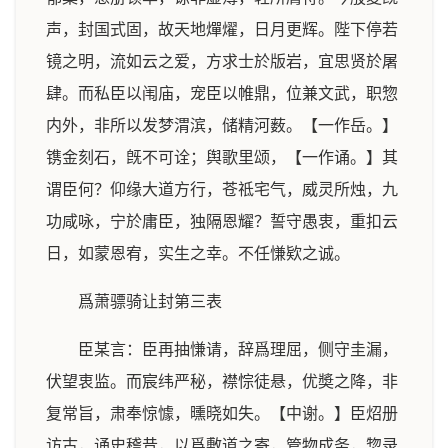
声，封国式固，故天地燀燿，日月更辉。陛下停若
镜之明，流如云之爱，方求士於版岩，宜思贤於屠
肆。而私臣以闱庙，宠臣以帷鼎，位兼文武，职惣
内外，非所以发梦渭滨，储精河薮。【一作岳。】
镌金刻石，旣不可诠；舆歌里颂，【一作诵。】其
谓臣何？仰缘大道方行，苍祗宅气，威灵所烛，九
功咸咏，宁於庸臣，独隔恩耀？誓守愚衷，重扣云
日，如蒙恩宥，实生之幸。不任慊欵之诚。
爲萧骠骑让封第三表
臣某言：臣再抽慊请，辞爲理屈，侧守圭漏，
伏望衷监。而宸纬严秘，襟悰徒悬，优奬之降，非
复常旨，肃奉惊懅，曛晓如失。【中谢。】臣炤册
访古，诵史稽昔，以爲敷道之寄，管物成务，惣录