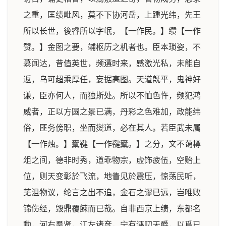
之重，匡绩毗风，莫不下协河岳，上踵光纬，先王
所以长世，後睿所以字氓，【一作民。】缵【一作
赞。】金图之要，辅枢历之机者也。臣本琐姿，不
慕闻达，昔值英世，频遘时来，感激光私，未能自
返，乌可超乘厚任，妄据高图。天道旣平，鬼神好
谦，臣亦何人，而独斯处。所以不恤色忤，频犯鸿
威者，正以方圆之景已满，丹彩之色难加，政能纬
俗，匪务傍职，坐而爕道，必在其人。若臣武未属
【一作烛。】櫜鞬【一作鞬櫜。】之分，文不蔼樽
俎之间，德非时秀，道乖物宗，虚饰疲伍，空贻上
位，则天变彰於飞流，地眚见於震压，惊荡民听，
芜沮物议，纶言之出不追，金石之谬已远，岂唯败
锦伤经，毁鼎覆餗而已哉。自非西京上绩，东都名
勳，河右羣贤，江左诸彦，宁有诬叨天爵，以爲已