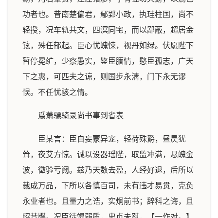
功者也。昔南楚偏君，鄢郢小政，执珪柱国，尚不
轻授，况车轨共文，四溟同宅，而以鄙蔽，超居金
铉，殊任郁起。臣心忧魄悚，视丹如绿。伏愿陛下
暂停冕纩，少察愚实，鉴臣腼情，愍臣孤志，广天
下之惠，可匹夫之谅，则国步永淸，门下永无谬
悮。不任忧骇之情。
爲萧骠骑录尚书事到省表
臣某言：臣自妄蒙异宠，轻荷殊爵，昼昃犹
耸，夜艾方惊。诚以设器瑶陛，取监冲满，悬魄金
波，徵验亏阙。兹乃天数去盈，人经好退，后所以
裁成万品，下所以各慎百司，未有违才易贯，克负
永业者也。且量力之诰，实炯前书；辞科之诲，且
昭昔牒。况臣徒竭弱质，忠贞未怼，【一作对。】