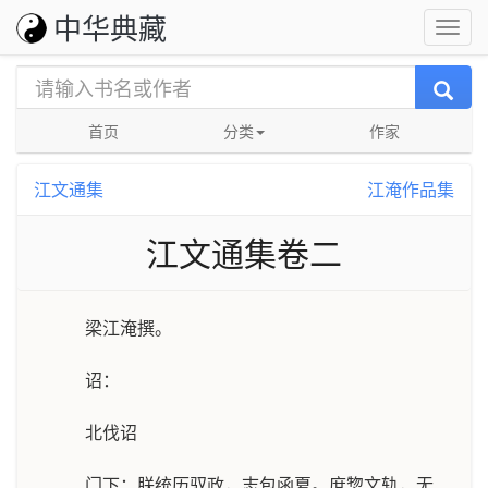
中华典藏
首页
分类
作家
江文通集
江淹作品集
江文通集卷二
梁江淹撰。
诏：
北伐诏
门下：朕统历驭政，志包函夏。庶惣文轨，无