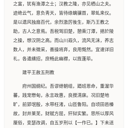
之富，犹有渔潭之士；汉教之隆，亦见栖山之夫。
迹绝云气，意负靑天，皆待绦螭骧首，翠虬来仪。
是以遗风独扇百代，余烈激厉後生，斯乃王教之
助，古人之意焉。吾税驾旧楚，憩乘汀潭，挹於陵
之操，想汉阴之高。而山川遐久，流风无沫，养志
数人，并未徵采，善操将弃，良用慨然。宜速详旧
礼，各遣纁招，庶畅此幽襟，以旌蓬荜。
建平王赦五刑教
府州国纲纪。吾谬绁朝组，廼班恩命，重渥华
蕃，践宠懋甸，永言政惠，良搅淸寐。况旧楚地
旷，前郢氓殷，水带枉渚，山匝鲁阳。自顷田邑榛
故，封井莱芜，财赋方屈，犴狱实繁。思所以厚风
厘俗，变瑟改调，自五岁刑以【一作已。】下未送