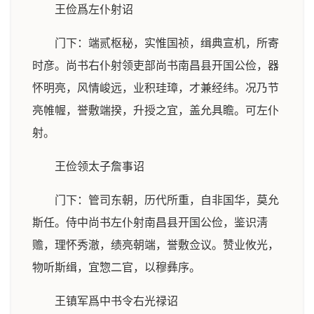
王俭爲左仆射诏
门下：端贰枢秘，实惟国祯，缉典宣机，所寄
时彦。尚书右仆射领吏部尚书南昌县开国公俭，器
怀明亮，风情峻远，业积珪璋，才兼经纬。况乃节
亮帷幄，誉敷端揆，升授之宜，盖允具瞻。可左仆
射。
王俭领太子詹事诏
门下：管司东朝，历代所重，自非国华，莫允
斯任。侍中尚书左仆射南昌县开国公俭，鉴识淸
赡，理怀秀澈，绩亮朝端，誉敷佥议。赞业攸光，
物听斯缉，宜惣二官，以穆彝序。
王镇军爲中书令右光禄诏