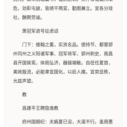
危，効彰屯詖，皆绩干两宣，勤图兼立。宜各分珪
社，酬厥劳谧。
萧冠军进号征虏诏
门下：维翰之重，实资名品。使持节、都督郢
州司州之义阳诸军事、冠军将军、郢州刺史、南昌
县开国侯鸾，体局弘济，器操端敏。自莅任夏首，
美政殷流，必能聿宣国化，以庇人瘼。宜崇显秩，
允兹声望。
教
爲建平王聘隐逸教
府州国纲纪：夫嬀夏已没，大道不行。虽周惠