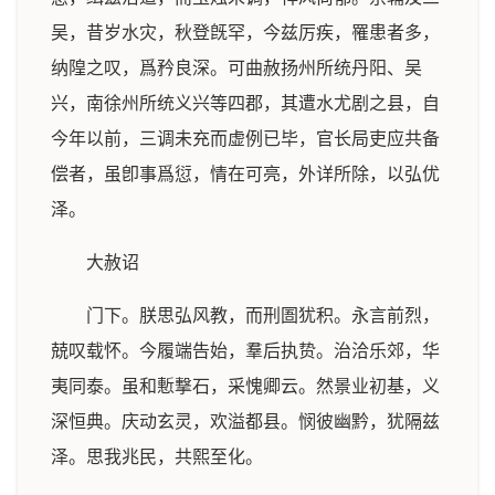
吴，昔岁水灾，秋登旣罕，今兹厉疾，罹患者多，
纳隍之叹，爲矜良深。可曲赦扬州所统丹阳、吴
兴，南徐州所统义兴等四郡，其遭水尤剧之县，自
今年以前，三调未充而虚例已毕，官长局吏应共备
偿者，虽卽事爲愆，情在可亮，外详所除，以弘优
泽。
大赦诏
门下。朕思弘风教，而刑圄犹积。永言前烈，
兢叹载怀。今履端告始，羣后执贽。治洽乐郊，华
夷同泰。虽和慙撃石，采愧卿云。然景业初基，义
深恒典。庆动玄灵，欢溢都县。悯彼幽黔，犹隔兹
泽。思我兆民，共熙至化。