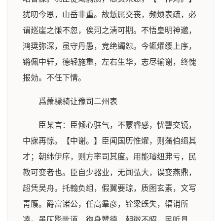
犹叨今恩，山岳非重。故慙属交丧，频烦表疏，必
谓廵崖之慊不忽，俟河之淸可期。不悟皇明神邈，
鸿奨弥深，虽守丹愚，竞绝蠲恕。今辄燿缨上序，
锵佩中轩，德轻施重，左右生华，志尽输谢，终愧
报効。不任下情。
爲萧骠骑让豫司二州表
臣某言：臣倾心驻气，不蒙睿感，忧讋交镜，
中寐再惊。【中谢。】臣闻国历惟燿，则藩伯缉其
才；朝纬伊序，则方率司其度。用能璿纽弗亏，民
教可变者也。臣自少器业，无闻弘大，误变燕鼎，
超凭吴舟。托翰负组，假翼要琼，质图玄素，文写
靑雘。爵富诸公，任高羣彦，铨梁旣失，辐诮所
凑。虽仄影毗道，徇身赞德，朝徽不昭，民听具