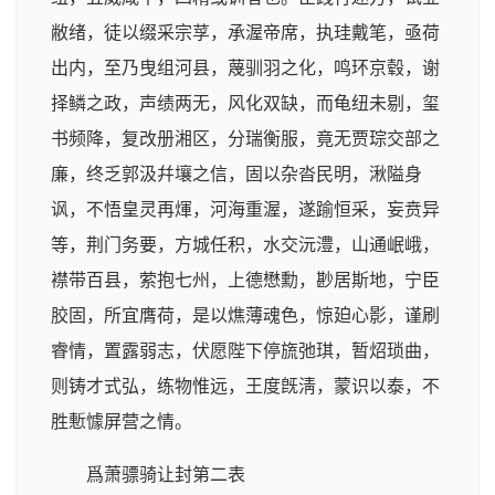
敝绪，徒以缀采宗莩，承渥帝席，执珪戴笔，亟荷
出内，至乃曳组河县，蔑驯羽之化，鸣环京毂，谢
择鳞之政，声绩两无，风化双缺，而龟纽未剔，玺
书频降，复改册湘区，分瑞衡服，竟无贾琮交部之
廉，终乏郭汲幷壤之信，固以杂沓民明，湫隘身
讽，不悟皇灵再煇，河海重渥，遂踰恒采，妄贲异
等，荆门务要，方城任积，水交沅澧，山通岷峨，
襟带百县，萦抱七州，上德懋勳，尠居斯地，宁臣
胶固，所宜膺荷，是以燋薄魂色，惊廹心影，谨刷
睿情，置露弱志，伏愿陛下停旒弛琪，暂炤琐曲，
则铸才式弘，练物惟远，王度旣淸，蒙识以泰，不
胜慙懅屏营之情。
爲萧骠骑让封第二表