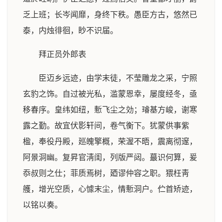
乏上班；长岑闻靡，身终下秩。愚臣方古，悠然已
泰，内烛徘徊，眇不识届。
拜正员外郎表
臣迈乡远迹，由学末徒，不莹雕龙之采，宁照
玄豹之饰。自过被光私，滥蒙恩幸，屡度经冬，亟
移春序。皇纬如纽，慙飞尘之効；璿基方峻，谢寒
露之勤。故宜伏影轩间，卷气衡下。犹蒙供事紫
楹，奉役丹殿，廵魄擎概，荣渥不晤，震离彻邃，
阿景洞幽。复昇官淸闺，列版严闼。蕞识何算，爰
忝叔则之仕；菲质焉树，廼谬仲容之职。猥枉靑
艧，增光空质，心懅末尘，情慙洞户。伫首矫迹，
以铭以奏。