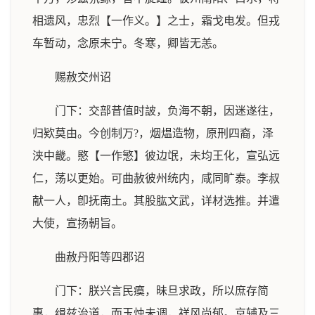
相遗风，忠烈【一作义。】之士，霜戈电发。但戎
车暂动，念原未宁。冬寒，卿皆无恙。
赐赦交州诏
门下：交部昔值时詖，负海不朝，因迷遂往，
归欵莫由。今创制万?，烟煴造物，原刑四裔，泽
浃中畿。愍【一作慜】彼边氓，未均王化，宣弘远
仁，荡以更始。可曲赦彼州统内，咸同旷泰。李叔
献一人，卽抚南土。其股肱文武，详材选推。并遣
大使，宣扬朝旨。
曲赦丹阳等四郡诏
门下：朕兴言民瘼，昧旦求政，所以庶存简
惠，缉兹治道，而玉烛未调，祥风尚郁。京辅及三