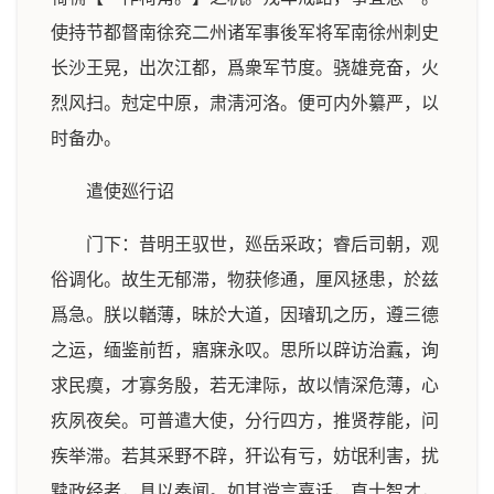
使持节都督南徐兖二州诸军事後军将军南徐州刺史
长沙王晃，出次江都，爲衆军节度。骁雄竞奋，火
烈风扫。尅定中原，肃淸河洛。便可内外纂严，以
时备办。
遣使廵行诏
门下：昔明王驭世，廵岳采政；睿后司朝，观
俗调化。故生无郁滞，物获修通，厘风拯患，於兹
爲急。朕以輶薄，昧於大道，因璿玑之历，遵三德
之运，缅鉴前哲，寤寐永叹。思所以辟访治蠧，询
求民瘼，才寡务殷，若无津际，故以情深危薄，心
疚夙夜矣。可普遣大使，分行四方，推贤荐能，问
疾举滞。若其采野不辟，犴讼有亏，妨氓利害，扰
黩政经者，具以奏闻。如其谠言嘉话，直士智才，