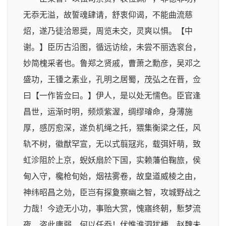
无忝无溢，故誓魂肆请，舒衷仰谒，不能曲流慈
炤，遂乃徒洽恩奨，周览未交，灵爽以惧。【中
谢。】臣历古沿图，循远访绘，未尝不丽选衮台，
妙简槐采者也。鲁郑之贤戚，曹萧之勳彦，吴邓之
盛功，王锺之素业，孔明之居蜀，茂弘之在晋，佥
曰【一作皆佥曰。】伊人，是以处无懦色。臣官逢
昌世，运渐时明，频烦紫渥，绸缪璿命，身薄施
厚，感厉愈深，遂负机绳之托，猥集衡梁之任，风
轨不树，徽猷罕宣，无以式翦冦兆，载弭奸萌，致
虹沴阻於上京，蜺妖扇於下国，实赖藩伯鞠旅，侯
甸入守，欃枪旬始，烟祛雾卷，故皇道威棱之由，
神纬昭昌之効，臣岂有探夐察幽之智，攻城野战之
力哉！今迹无小功，事贻大赏，愧寤终朝，慙梦流
夜，咨此庸弱，何以任忝！伏惟淮泗犹梗，赵魏未