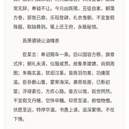
宠无辞，奉钺不让。今元凶旣殪，丑徒自紊，朝霭
方卷，郢氛已廓，乐琯登肆，礼衣曳朝，不宜复假
殊服，取缺彝则。辄上还王府，永戢秘馆。
爲萧骠骑让油幢表
臣某言：奉诏赐车一乘。窃以国容方穆，旗章
式序；朝礼永淸，仪服咸贯。故象革建镳，尚炯周
图；朱箱玄盖，犹炤汉篆。皆旌羽勿差，功庸匪
滥。臣忝爵山重，蒙荣海深。袭恩祗册，已慙初
筮；浮禄素位，方疚心路。鉴古以惕，廵世罔然。
不宜假文丹幰，空饰皁轓。仰思至道，俯恤物僣。
伏愿圣远，特停华渥。书愚上请，追深累惧。不任
下情。