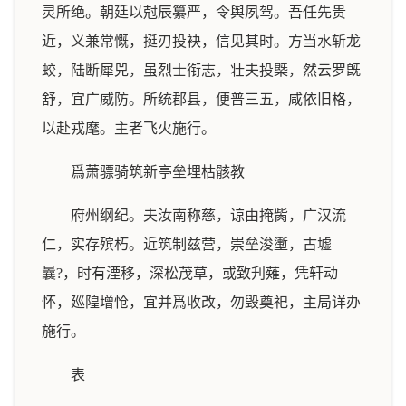
灵所绝。朝廷以尅辰纂严，令舆夙驾。吾任先贵
近，义兼常慨，挺刃投袂，信见其时。方当水斩龙
蛟，陆断犀兕，虽烈士衔志，壮夫投槩，然云罗旣
舒，宜广威防。所统郡县，便普三五，咸依旧格，
以赴戎麾。主者飞火施行。
爲萧骠骑筑新亭垒埋枯骸教
府州纲纪。夫汝南称慈，谅由掩胔，广汉流
仁，实存殡朽。近筑制兹营，崇垒浚壍，古墟
曩?，时有湮移，深松茂草，或致刋薙，凭轩动
怀，廵隍增怆，宜并爲收改，勿毁奠祀，主局详办
施行。
表