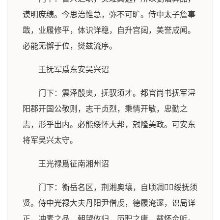
谟明庶绩。今思治惟急，弥不可旷。侍中太子詹事
戢，业履修平，体识详稳，自升宫闼，美誉咸闻。
必能无懈于位，爕兹流序。
王抚军爲东安吴兴诏
门下：震泽殷奥，抚驭须才。都官尚书抚军浔
阳郡开国公敬则，志干贞烈，秉情开敏，忠勤之
志，形乎出内。必能绥怀大邦，尅隆美政。可安东
将军吴兴太守。
王光禄爲征南湘州诏
门下：衡岳名区，荆湘奥壤，自顷凋，绥抚须
贤。侍中光禄大夫丹阳尹僧虔，德履淹邃，识局详
正，冲素之品，朝望攸归，历职之庸，载怀佥听。