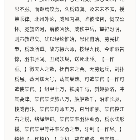
思不服。而逖焉狡虏，久爲边虞。及宋末不庭，授
筞乖律。北州外沦，威风内毁。鉴彼隆替，慨叹盈
怀。冕旒济河，翦彼凶狄。咸秩中岳，望祀汾阴，
则声教鬯矣。犹以经纶惟始，恩化甫洽。劳民扰
衆，爲政所重。故方辍六师，按经九伐。今淮泗告
惊，羽书驰闻。丑羯妖烬，送死北陲。【一作
垂。】徵天人之数，抚自来之会。无劳远兵，剿扑
爲易。葢因兹大号，荡其巢薮。可遣某官【一作可
遣使某官。】组甲十万，铁骑千马，斜趣颍洛，冲
其要津。某官某虎旅八万，舳舻数千，沿淮长驱，
棱威靑汴。某官某舟师五万，直出淮淝。某官控江
右之鋭，络绎继进。某官某率羽林劲勇，爲水陆形
援。某官某甲等并率义勇之衆，牙制【一作尽。】
犄觕【一作椅角。】之机。戎车戒路，事宜惣一。