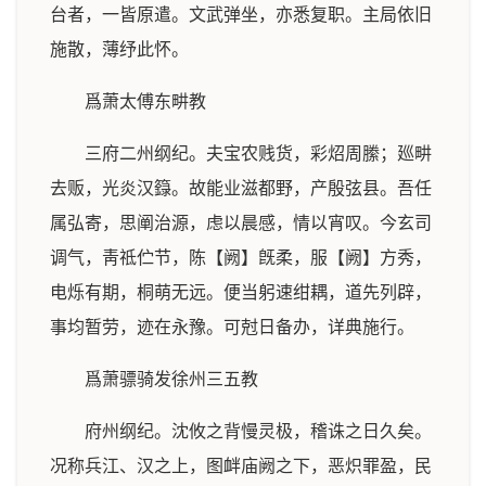
台者，一皆原遣。文武弹坐，亦悉复职。主局依旧
施散，薄纾此怀。
爲萧太傅东畊教
三府二州纲纪。夫宝农贱货，彩炤周縢；廵畊
去贩，光炎汉籙。故能业滋都野，产殷弦县。吾任
属弘寄，思阐治源，虑以晨感，情以宵叹。今玄司
调气，靑祗伫节，陈【阙】旣柔，服【阙】方秀，
电烁有期，桐萌无远。便当躬速绀耦，道先列辟，
事均暂劳，迹在永豫。可尅日备办，详典施行。
爲萧骠骑发徐州三五教
府州纲纪。沈攸之背慢灵极，稽诛之日久矣。
况称兵江、汉之上，图衅庙阙之下，恶炽罪盈，民