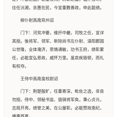
往任沅湘，余惠在民，今宜重敷善政，申此懿绩。
柳仆射爲南兖州诏
门下：河兖冲要，维扞中畿，司牧之任，宜详
其授。後将军、领军、新除尚书左仆射、溳阳郡国
公世隆，业体淹济，思情通敏，功书王府，绩彰累
任，必能宣弘恩政，威怀万里。虽哀疾毁顿，而礼
有权夺。
王侍中爲南蛮校尉诏
门下：荆楚殷旷，任重寄深，毗佐之选，非良
勿授。侍中、领秘书监、骁骑将军奂，秉心贞元，
志局开亮，绩誉之美，在公屡彰。必能赞政南纪，
播惠西夏。