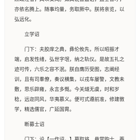
亦依名腾上。随事均量，务取厥中。朕将亲览，以
弘远化。
立学诏
门下：夫胶庠之典，彝伦攸先，所以昭振才
端，启发性绪，弘世字氓，纳之轨仪。是故五礼之
迹可传，六乐之容不泯。朕自膺历受图，志阐经
训，且有司羣僚，奏议横集，以戎车屡警，文教未
敷，思乐辟雍，永言多慨。今关燧无虞，时和岁
稔，远迩同风，华夷慕义。便可式遵前准，修建斆
学，精选儒官，广延国胄。
断募士诏
门下：设【一作诏。】募取将，悬赏购士，葢