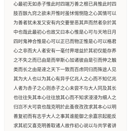
心最初无如赤子惟此时四端万善之根已具惟此时四
肢百骸九窍之欲未开惟时虽怵惕恻隐之心其情可以
为善者犹未发又安有内交要誉恶其声而然者杂於其
中也哉此最初心也故又曰本心惟是心可与天地日月
四时鬼神合惟是心可以正已而物正惟是心可以格君
心之非而大人者安有一毫付畀增益於其初仅能存养
之不失之而已由是而举斯心加诸彼由是引而伸之触
类而长之由是逹之天下一致而百虑同归而殊途人见
其为大人也以为其心有异乎亿兆人之心而不知亿兆
人者为赤子之心则赤子之心未尝不与大人同及其长
也往往失其本心往往放其心而不知求浸浸为细人之
归岂不大可哀也哉克明於此蚤夜孜孜求其本心以明
善复初而有志乎大人之事其谁能御之余嘉宗起能反
求其初又喜克明善取诸人故作初心说以与共学者讲