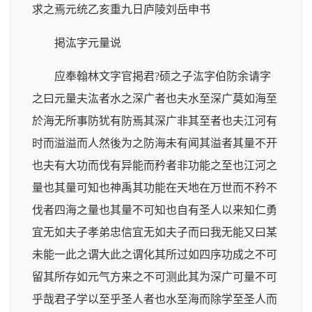
求之焉元统乙亥重九日庐陵刘岳申书
掲汯字元量说
应奉翰林文字官掲君?硕之子汯字伯防余请字
之曰元量夫汯者水之深广者也夫水至深广莫如海至
於海无所事防犹有防焉其深广非其至者也夫江河有
时而溢溢而人然後为之防海未有闻其溢者其量不开
也夫有大功而伐有异能而矜者非功能之至也江河之
量也其量可知也神禹其功能在天地在万世而不矜不
伐者四海之量也其量不可知也自有圣人以来知仁勇
宜无如夫子孝弟忠信宜无如夫子而曰我无能又曰某
未能一此之谓大此之谓化其所过如四序功成之不可
留其所存如元气方来之不可测此其为深广可量不可
乎哉君子学以至乎圣人者也水至海而除学至圣人而