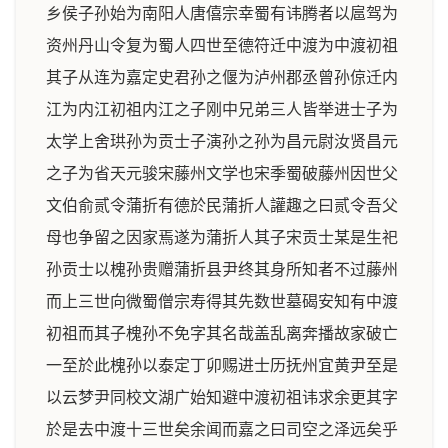
乡侯子孙始为南阳人唐僖宗幸蜀有讳腾者以扈驾为
资州丹山令复为蜀人四世至德符迁中渡为中渡初祖
其子从连为嘉定史君孙之偃为泸州郡丞曾孙倞迁内
江为内江初祖内江之子刚中兄弟三人皆举进士子为
太学上舍珙孙为贡士子演孙之孙为昌元尉汝贤昌元
之子为省天元骏宋藤州文学也宋季蜀破藤州因世父
文伯俞贰令蒲折有德於民蒲折人讙趣之曰贰令吾父
母也争留之因家焉遂为蒲折人其子宋贡士某是生祀
孙贡士以槐孙贵赠蒲折县尹终其身所知者不过藤州
而上三世向微蜀僧宗寿得其先数世墓碣安知有中渡
初祖而其子槐孙不免字其名哉盖乱离奔播故家破亡
一至於此槐孙以泰定丁卯赐进士历抚州宜黄尹至是
以云梦尹同校文湖广始知避中渡初祖讳求余更其字
於是去中渡十三世矣余闻而嘉之曰司空之泽远矣乎