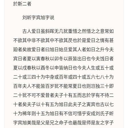
於斯二者
刘昕字宾旭字说
古人爱日虽斜晖无几犹重惜之然惜之之意常如
不欲其中非不欲其中不欲其昃也於是爱日之情有甚
廹者矣故爱日者曰旭日始旦爱其人者如日之升今夫
宾日者夏以寅春秋以卯冬以辰皆出日也今夫饯日者
夏以戌春秋以酉冬以申皆纳日也今夫人生或五十或
二十或三四十为中身或百年或四十或五六七八十为
百年夫人不能皆百岁犹不能常夏日也则岂独三十即
二十犹不可不爱昔者夫子十有五而志於学有不待二
十者矣夫子以十有五为旭日此夫子之寅宾也古以七
十为稀年则十五为旭日有不信可惜乎安成刘氏子昕
字宾旭美哉是父是兄之命子也朂哉是师是友之字子