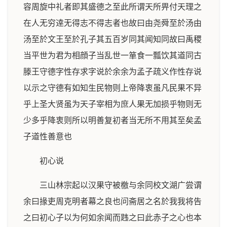
容周旋中礼者即其盛德之至此所谓天所畀付天理之
在人无穷逹无得志不得志者也故曰由尧舜至於汤由
汤至於文王至於孔子其五百岁同其闻知同故曰禹稷
当平世为君为相顔子当乱世一箪食一瓢饮其道同古
滕王守德字性存求字说於余余为孟子疏义作性存说
以示之守德有如知生民物则上帝降衷虽凡民果不异
乎上圣大贤虽为天子宰相为庶人果无加损乎物则无
少多乎降衷则所以明善复初者当无所不用其至矣孟
子道性善意也
初心说
三山林宗起以汉果守被檄与余同校文湖广尝谓
余曰掾吏周克明者幕之良也问斋居之名於我我将告
之曰初心子以为何如余闻而韪之曰此赤子之心也本