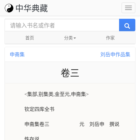
中华典藏
首页
分类
作家
申斋集
刘岳申作品集
卷三
<集部,别集类,金至元,申斋集>
钦定四库全书
申斋集卷三 元 刘岳申 撰说
性存说