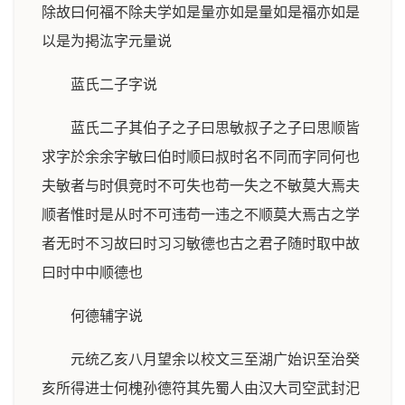
除故曰何福不除夫学如是量亦如是量如是福亦如是
以是为掲汯字元量说
蓝氏二子字说
蓝氏二子其伯子之子曰思敏叔子之子曰思顺皆
求字於余余字敏曰伯时顺曰叔时名不同而字同何也
夫敏者与时俱竞时不可失也苟一失之不敏莫大焉夫
顺者惟时是从时不可违苟一违之不顺莫大焉古之学
者无时不习故曰时习习敏德也古之君子随时取中故
曰时中中顺德也
何德辅字说
元统乙亥八月望余以校文三至湖广始识至治癸
亥所得进士何槐孙德符其先蜀人由汉大司空武封汜