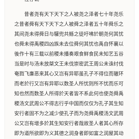
昔者尧有天下天下之人被尧之泽者七十年尧乐
之昔者舜有天下天下之人被舜之泽者五十年舜乐之
其间尧未得舜日与驩兜共鲧之徒吁咈於朝尧何其忧
也舜未得禹稷四凶族未去位舜何其忧也禹自怀襄以
後作十有三载以前稷未播奏艰食鲜食民未知艺五谷
当是时与汤未放桀文王未伐崇密武王周公未诛纣伐
奄戮飞亷恶来其心又岂有异耶虽孔子不得位而辙环
而老於行又岂有异耶以数圣人所忧则所不忧而乐可
知也然而数圣人所得於天者皆不系此何也使尧舜禹
稷汤文武周公不得志行乎中国而仅仅为孔子其生知
安行者固不为之减少使孔子而为尧舜禹稷汤文武周
公又岂有增多於其生知安行者哉故圣人者其心所存
即为道所欲即为义其德之润身者即如富之润屋其动