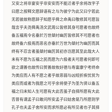
又安之将非宴安乎非安安而不能迁者乎余将改字子
曰愿之按释文愿辞语有之与为彼宁为此又曰宁若此
无若彼故称愿辞子知愿乎舜之命禹曰敬修其可愿旨
哉言乎夫尧舜禹汤文武周公皆修其身可愿者也故终
备五福焉令名垂於万世桀纣幽厉皆修其不可愿者也
故终备六极焉而恶名亦垂於万世为桀纣为幽厉而其
终有不忍言者虽桀纣幽厉其初亦岂愿其至此哉大人
未有不愿为五福之民而愿为六极者夫可愿者何即可
欲之谓善也故传曰贺善故攸好德与寿富康宁考终命
为类应而人有不愿之者乎故恶弱与凶短折疾忧贫为
类应而或者为我愿之可乎余将使子为圣为贤以备五
福之归未知人生可愿有大此否虽子自择所愿有大此
否昔有谓孟子曰敢问所安孟子曰姑舍是乃所愿则学
孔子也夫孟子舍所安而求所愿必有所见者也子其择