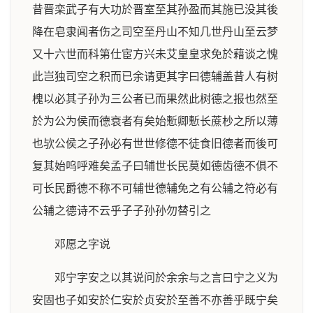
昔晋栾武子有大功於晋室至其孙盈而其施已没其後
降在皂隶闻者伤之司空至丹山不知几世丹山至云梦
又十六世而科第仕宦方兴未艾皇皇求免於藉谈之愧
此岂独司空之积而已余请更其字曰德辅盖昔人有树
槐以必其子孙为三公者已而果然此树德之报也然至
於为公为侯而德衰者有矣始慙卿慙长蔗杪之所以薄
也欤公侯之子孙必有世世修德不徒食旧德者而後可
复其始呜呼难矣孟子曰辅世长民莫如德齿德不俱不
可长民爵德不称不可辅世德辅免之有公辅之符必有
公辅之德诗不云乎子子孙孙勿替引之
邓愿之字说
邓宁字安之以其说问於余余与之言曰宁之义为
安固也子如安於仁安於贞安於至善不亦善乎既宁矣