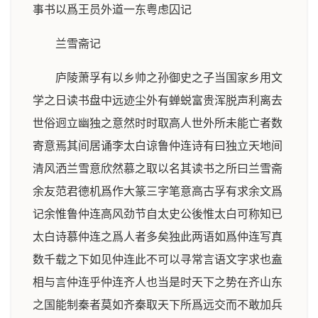
事书以爲王员外道一东粤虑囚记
兰雪斋记
庐陵萧孚有以乡帅之孙御史之子当国家乡用文
学之日读书盘中远迹尘外有蝉蜕富贵浑脱声利离去
世俗迥立幽独之意然时时取高人世外所未能亡者数
寄意焉其间居诵李太白谅鲁仲连诗有曰独立天地间
清风洒兰雪意欣然慕之取以名其读书之所曰兰雪斋
余友范君德机爲作大篆三字笔意高古孚有求余文爲
记余惟鲁仲连高风劲节自太史公後惟太白可称知已
太白诗慕仲连之爲人者多矣独此两语如爲仲连写真
数千载之下如见仲连此不可以寻常言语文字求也盍
相与言仲连乎仲连齐人也当是时天下之势在齐山东
之国能制秦者莫如齐秦取天下所爲远交而不敢加兵