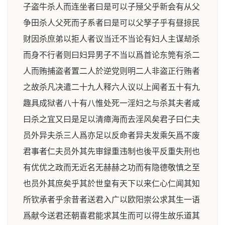
子盗牛杀人而连坐者曰是可以子殛父乎新会有从父
争田杀人父死而子系者曰是可以父孥子乎有昼掠民
财因杀庶弟以拒人者议当迁不当论有妇人主谋刼杀
而身不行者则曰妇异男子不当以爲首论东筦有杀二
人而贿捕盗者置二人於逆党则明二人非盗正行贿者
之故杀凡决遣二十九人释六人议以上闻者五十有九
趣具成狱者八十有八惟处死一淫妇之与杀其夫者咸
曰杀之宜又曰是足以清瘴海而去淫风矣君子曰仁夫
员外异夫杀三人爲亦足以反命者异夫发乘矢爲不废
君事者仁夫员外其先审録重违制也後平反重失刑也
有优优之政而无近名无赫赫之功而有隐德敬慎之至
也员外其庶矣乎其於世皇有天下以来仁心仁闻其知
所钦承者乎余昔者送君入广以欧阳崇公求其生一语
爲献今送君还朝喜君能求其生而可以得生故乐道其