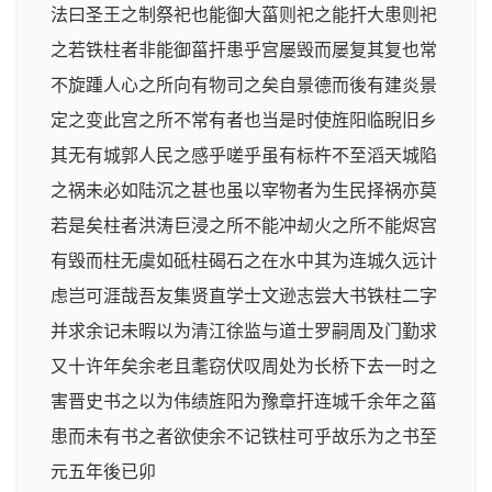
法曰圣王之制祭祀也能御大菑则祀之能扞大患则祀
之若铁柱者非能御菑扞患乎宫屡毁而屡复其复也常
不旋踵人心之所向有物司之矣自景德而後有建炎景
定之变此宫之所不常有者也当是时使旌阳临睨旧乡
其无有城郭人民之感乎嗟乎虽有标杵不至滔天城陷
之祸未必如陆沉之甚也虽以宰物者为生民择祸亦莫
若是矣柱者洪涛巨浸之所不能冲刼火之所不能烬宫
有毁而柱无虞如砥柱碣石之在水中其为连城久远计
虑岂可涯哉吾友集贤直学士文逊志尝大书铁柱二字
并求余记未暇以为清江徐监与道士罗嗣周及门勤求
又十许年矣余老且耄窃伏叹周处为长桥下去一时之
害晋史书之以为伟绩旌阳为豫章扞连城千余年之菑
患而未有书之者欲使余不记铁柱可乎故乐为之书至
元五年後已卯