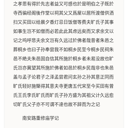
之孝思有得於先志者益又可感也於是明伯之子既於
寺西徧经阁後作堂以祠其父又爲屋以居所渡僧供洒
扫又买田以给晨夕香灯忌日饭僧等费夫旷氏子其事
如事生岂不如僧而必若此此其虑远矣而又求余文以
记之呜呼悲夫余文岂有久远过於佛者哉昔者朱邑之
葬桐乡也曰子孙奉尝我不如桐乡民至今桐乡民祠朱
邑不絶夫朱邑固自信其所施於桐乡者未易没故也旷
氏岂亦冀望其所施於佛者如邑於桐乡民哉非也朱邑
盖与孟子论君子之泽孟尝君问玄孙之孙其意正同而
旷氏轻好施槩得其意夫寺更唐五代宋至今买田有曾
氏王氏李氏旷氏而旷氏子孙方盛为其祖父计久远愈
切旷氏父子亦不可谓不逹也故不辞而为之记
南安路重修庙学记