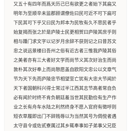
又五十有四年而爲天历己巳有欲更之者始下其扁又
明年为至顺辛未监郡顾谓僚佐曰民可近不可下扁可
下民其可下乎又曰民为邦本为民牧有久不思民者乎
始复揭而张之於是庐陵士民更相贺曰庐陵其庶乎则
相与踵门求文字以记岁月余辞不获则记之曰昔苏文
忠之说远景楼曰吾州之俗有近古者三惟我庐陵其俗
之美者亦有三大者好文学而尚节义其次好治生而尚
敦朴其次好奉上而尚慤愿盖自欧阳文忠公以文章气
节为天下先而庐陵忠节相望至亡犹有大忠大节闻於
天下者国朝科兴得士常过半江西其志节高者常自负
必有闻於时终不肯负朝廷羞当世其民勤俭有生产作
业之长有舟车水陆之利然终身不愿入官府有徵呼则
短衣草履即出门不辞贱辱以为当然其号为倜傥者遇
太守县令或佐贰寮属过其乡辄奉事如子弟事父兄臣