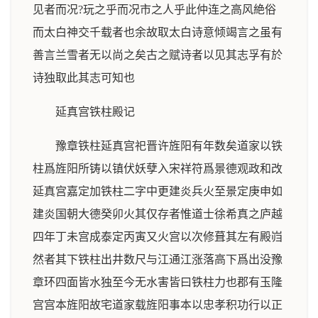
见者而况?玩之乎而况市之人乎此仲连之高风絶俗
而太白神交千载者也余故取太白诗意倾竭言之虽有
善言兰雪者无以尚之矣古之赋诗者以见其志孚有於
诗独取此其志可知也
延真宫铁柱殿记
豫章铁柱延真宫祀晋许旌阳有年数矣道家以铁
柱爲旌阳所铸以镇伏妖孽入宋祥符爲景德观政和改
延真宫嘉定加铁柱二字中更建炎兵火至景定庚申如
建炎国朝大德癸卯火其仅存者惟道士徐希真之庐越
四年丁未宫成泰定丙寅又火宫以次修葺其左有殿岿
然者其下铁柱出井数尺与江通江涨落高下爲出没豫
章环四面皆水独至今无水害皆曰铁柱力也郡有玉隆
宫宫本旌阳故宅道家载旌阳事本以忠孝积功行以正