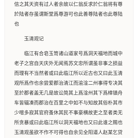
信之其天资有过人者余故以仁翁反求於仁翁将有尊
於陆者存虽谓斯堂爲尊游可也此善尊陆者也此尊陆
也
玉清观记
临江有合皂玉笥诸山道家号爲洞天福地而城中
老子之宫自天庆外无闻焉苏文忠所谓虽非事之损益
而理有不当然者或曰此临江所以近古也又曰此玉清
观所爲作也余尝爱郡治清江而渝淦二州事得专决其
至於郡者盖无几是故讼简其上爲淦州其下爲樟镇舟
车皆辐凑而郡治在百里之中如不与知故其俗朴其市
少喧多寂其官府蚤休其民不事豪横故吏之至者类无
所贪暴或曰此临江所以洞天福地也又曰此谁之赐也
玉清观虽欲不作不可得也自余见全阳道人赵某乞贷