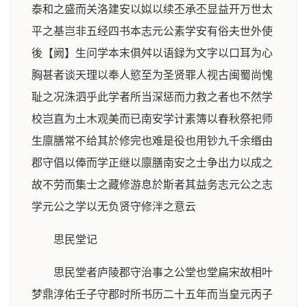
泰和之盛而关洛建安以姒以续丕承丕显益开万世太
平之基岂非五经四书本志元公素学安有俗夫世外使
後【阙】生问学本末俱舛以语録为文字以口耳为心
胸甚者谈天理以奉人慾至为圣贤罪人视古闽蜀尚愧
耻之况洙泗乎此学者所当深惩而力救之者也不然学
校岂直为土木观美而已南安学计素簿以春秋祭祀师
生廪膳常不给其於修完也难是役也用钞九千余缗由
郡守倡以俸而学正继以廪膳南安之士争出力以成之
故不劳而集士之藏修游息於斯者其益务志元公之志
学元公之学以无负贤守修泮之意云
思民堂记
思民堂者庐陵郡守治事之公堂也堂扁宋故相叶
梦鼎淳佑壬子守郡时所书历二十五年而当皇元丙子