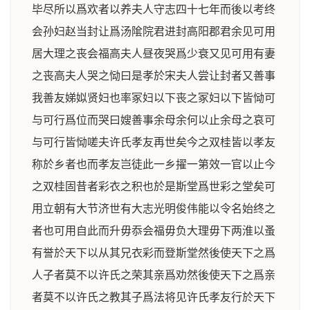
毕尽所以爲欢者以养夫人守志四十七年而後以考终
会孙妇赵当封让爲汤隂院君进封高阳郡君余见可用
居大理之丧会福高夫人昼夜哭爲少衰又见可用有妻
之丧高夫人哭之恸曰是孝於宋夫人尝让封者又善事
我善友娣姒贤妇也率冢妇以下丧之冢妇以下皆恸可
与可行爲位而哭曰嫂善事余母余何以止余母之哀可
与可行皆恸嗟夫许氏孝友再世矣今之双桂皆以孝友
称於乡者也而孝友岂徒此一乡擢一第效一官以止今
之双桂固昔者彩衣之积也於是斯堂爲世彩之堂矣可
用立朝有大节济世有大志光明俊伟能以令名始终之
者也可用自此而升毋忝会福毋负大理毋下两淮以蚤
有誉於天下以从其兄衣彩而登斯堂然後使天下之爲
人子者莫不以许氏之荣其亲爲劝然後使天下之爲亲
者莫不以许氏之教其子爲法将见许氏孝友行於天下