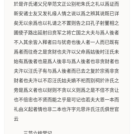
於是许氏诸父兄举范文正公别祀朱氏之礼以爲证而
新安诸士友又发礼缘人情之说以爲之辨其说既已详
矣无以余爲也以礼请之不置则告之曰孔子射矍相之
圃使子路出延射曰贲军之将亡国之大夫与爲人後者
不入其余皆入释者曰与犹奇也後人者一人而已既有
爲者而往奇之是贪财也夫汻以父命爲姑後时汪氏未
始有爲後者也是爲人後非与爲人後者也非贪财者也
夫汻以汪氏子有与爲人後者而已去之复於宗焉非贪
财者也夫汻以不忍汪氏姑夫媍不祀而别祠於许氏之
旁是爲义者也以财则不贪以义则爲之是不倍不贪让
也不倍忠也不贤而能之乎是可记也若夫大恩一本而
礼由义起者情也非二本也汻字元思许氏汪氏俱世官
云
三节六桂堂记