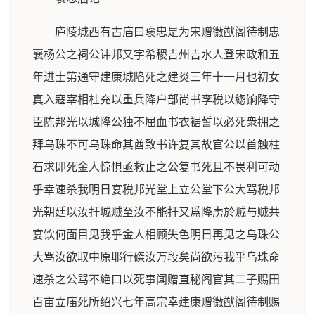
庐陵城西有古庙曰褒忠是为宋赠徽猷阁待制忠
襄杨公之祠公讳邦又字希稷吉州吉水人登宋政和五
年进士第通守建康城陷死之建炎三年十一月也初女
真入寇宰相杜充以重兵降户部尚书李税以緫饷降守
臣陈邦光以城降公独不屈血书衣裾誓以必死衆拥之
拜乌珠不可乌珠命其酋致书许复其故官公以首触柱
石求即死金人惊惧亟救止之公复书死且不畏利可动
乎幸速杀我明日宴税邦光堂上立公堂下公大骂税邦
光朝廷以汝扞城贼至汝不能扞又爲降虏於贼与贼共
宴饮何面目见我乎金人相顾失色明日再见之乌珠公
大骂汝欲取中原耶行磔汝万段矣尚欲污我乎乌珠命
速杀之公骂不絶口以死事闻赠直秘阁官其二子赐田
百亩立庙死所绍兴七年高宗幸建康赠徽猷阁待制赐