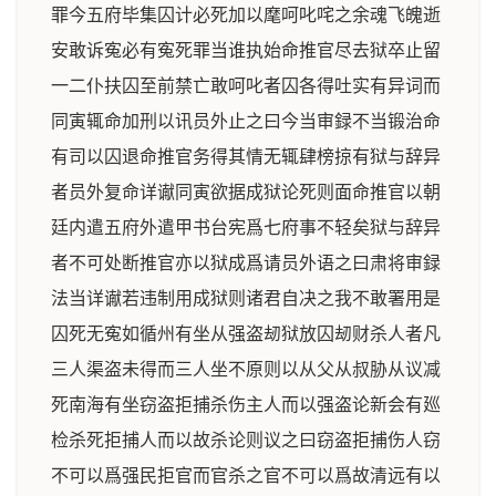
罪今五府毕集囚计必死加以麾呵叱咤之余魂飞魄逝
安敢诉寃必有寃死罪当谁执始命推官尽去狱卒止留
一二仆扶囚至前禁亡敢呵叱者囚各得吐实有异词而
同寅辄命加刑以讯员外止之曰今当审録不当锻治命
有司以囚退命推官务得其情无辄肆榜掠有狱与辞异
者员外复命详谳同寅欲据成狱论死则面命推官以朝
廷内遣五府外遣甲书台宪爲七府事不轻矣狱与辞异
者不可处断推官亦以狱成爲请员外语之曰肃将审録
法当详谳若违制用成狱则诸君自决之我不敢署用是
囚死无寃如循州有坐从强盗刼狱放囚刼财杀人者凡
三人渠盗未得而三人坐不原则以从父从叔胁从议减
死南海有坐窃盗拒捕杀伤主人而以强盗论新会有廵
检杀死拒捕人而以故杀论则议之曰窃盗拒捕伤人窃
不可以爲强民拒官而官杀之官不可以爲故清远有以