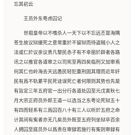
忘其初云
王员外东粤虑囚记
世祖皇帝以不嗜杀人一天下以不忘远丕冒海隅
苍生故议狱缓死之意常重於不留狱而待盗贼小人之
法或仁於议亲议贵凡黎民赤子有不幸丽於辟者各路
讯之以推官各道审之以司宪至再四矣临刑又加审焉
何其仁也岭海去天远愚民轻犯重刑固其理而近年奸
民有爲不轨累平民死诖误死亡者何限则其势也先是
有旨定三年五府官一出分行各道处囚至元戊寅秋七
月大宗正府员外郎王道一以选当之东粤论死狱五十
有四而轻系有三爲囚百八十有三人以听於五府之命
计其间有寃者亦无几矣员外既至五府列坐狱卒百余
人拥囚至庭员外以爲责在审録若施行有寃则审録有