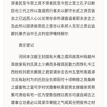
贤者民至今思之其不贤者民至今怨之詈之孔子曰斯
民也三代之所以直道而行者夫以郡守长贰之贤否皆
去之已远而人心公论常存非所谓直道者耶夫余言之
及此所以固贤侯思民之意亦以系邦人无穷之思云监
郡托果齐治中王贞判官伊噜特穆尔
真乐堂记
河间本汉献王封国有大雅之遗风故其州有献州
其故家有刘氏其土少瘠而多稼其民勤力而惇礼今江
西检校刘君天爵居之君尝谓余言去州五里所南直滹
沱北有赵村为刘氏别业负郭田可十顷畊稼之艮桑麻
之盛畜牧之富可岁时伏腊春秋蒸尝男女嫁婚亲宾燕
集可肃给有宅一区为堂数仭榜曰真乐可虞自闻古之
建事立功者必以其英华果鋭之气闻其光明俊伟之材