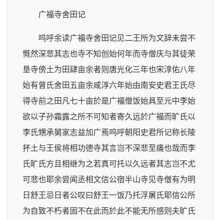
广福寺舍田记
呜呼余读广福寺舍田记见二王所为文辞未尝不
慨然深悲其志也寺不知创始何年而寺僧庆与其徒荣
垦寺傍土为田肆亩余者则唐光化三年也宋淳佑八年
始有曾氏舍田五亩余咸淳六年始由南安史君王氏尽
得寺前之田凡七十亩於是广福僧饭始具至元中李始
欲以子孙霜露之所不可知者寄久远於广福而旷氏以
李氏甥承舅家志益加广焉呜呼朝阳史君所记称长陵
抔土与王侯将相功德寺其言岂不深悲至痛也哉而李
氏旷氏方且相继为之若真可托以久远者其志岂不尤
可悲也耶余尝闻丞相文信公宿半山寺见寺僧有为明
日舒王忌日者公叹曰舒王一饭乃托浮屠氏耶信公所
为自致不朽者固不在此而於此不能无所感则夫旷氏