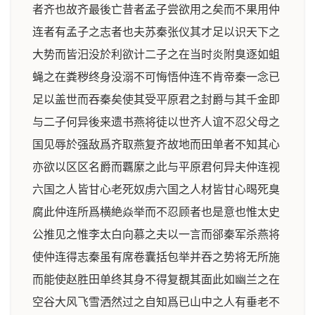
者齐也故齐最後亡昔者孟子尝欲用之矣而不果用仲
连者有孟子之志者也夫苏秦张仪其才足以识天下之
大势而皆汨没於利欲计二子之在当时炎附臭逐如蛆
蝇之在粪秽终身没溺不可悔悟仲连不肯帝秦一念已
足以盖世而吞秦矣使其受平原君之封爵与其千金即
与二子何异後来遗书燕将徒以世齐人谊不忍父母之
国见辱於强敌爲齐取燕复齐故地而田单者不知其心
亦欲以区区名爵而覊縻之此与平原君何异夫仲连视
六国之人皆甘心老死奴虏六国之人材皆甘心暍死臭
腐此仲连所爲横絶焱举而不忍顾者也是意也惟太史
公推见之惟李太白向慕之夫以一言而郤秦军杀燕将
使仲连得志秦虽有席卷囊括包举并吞之势将无所施
而能使赵胜田单终其身不得复覩其面此如幽兰之在
空谷大风飞雪洒然过之自知爲已山中之人有垂老不