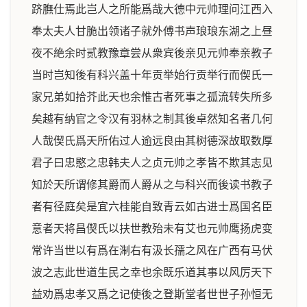
跻膴仕焉此岂人之所能爲哉大德中元帅理问江西入
奉太夫人甘脆出领诸子就外傅书声琅琅东湖之上昼
夜不絶余时贰教豫章尝从衆宾後亲见元帅奉亲教子
当时岂知後有科兴盖十年贡举始行贡举行而偰氏一
家兄弟如拾芥此天也余惟古者死事之孤流转失所多
矣越有纳官之令汉有羽林之制其後卓然知名者几何
人哉偰氏爲天所佑过人逾远良由其树德深故取数厚
君子曰忠愍之忠韩夫人之贞元帅之孝皆不欺其志见
知於天所谓修其爵而人爵从之与科兴而後读书教子
者有径庭矣是宜六桂能自致青云如古进士爲国名臣
意者天将昌偰氏以扶世教殆未有艾也元帅鹰扬虎变
常许当世以有爲在淛右有汲长孺之风在广西有马伏
波之志此世道生民之幸也余既乐道其事以风厉天下
益劝爲忠孝又爲之记使後之登斯堂者世世子孙恒无