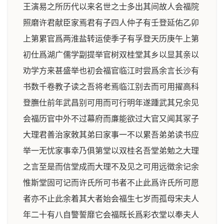
王演易之所历代以来名世之士多出其间故人会福院
照磨许君献臣家焉君有子四人仲子有壬登延佑乙卯
上第累官爲两淮盐转运使季子有孚登天历庚午上第
初仕爲湖广儒学副提举官树双桂堂其乡以显其亲以
劝学方来甚盛举也初会福官临江时尝爲余言长沙有
书数千卷教子读之吾将老焉临江别去而可用擢高科
登膴仕前年武昌别可用而可行明年遂踵武其兄余见
会福历官中外不过幕府而亷能欲过大官又闻其冢子
大理君善治家敇其弟曰家事一不以累吾弟弟读书应
举一无忧家事幸乃俱第堂以双桂名吾堂弟勉之大理
之言至是而信堂成而大理不及见之可用远徵余记余
惟斯堂固可记而许氏所可书者不止此爲许氏所可愿
者亦不止此余着其大者始会福生七岁而孤母宋夫人
年二十有八自警誓靡它会福既长爲彩衣堂以奉夫人