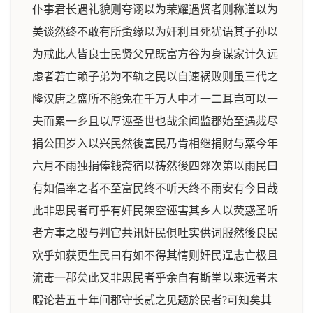
仆事君长遇礼貌则夸诩以为荣耀遇贤者则称道以为
美谈然终不敢有所夤缘以为奸利且死犹语其子孙以
为戒此人皆良士民贤父兄既富方谷为身谋家计久远
虑者若亡赖子弟为不轨之民以自速祸败则虽三代之
隆汉唐之盛所不能免在千万人中才一二耳岂可以一
夫而累一乡且以厚诬圣世也哉余闻监郡始至遇烖尽
捐公田岁入以兴民然後富民乃肯相继捐财与粟今年
六月不雨独捐俸钱斋宿以祷然後四郊次第以雨民曰
有如倡率之者不至富民终不听天终不雨安有今日哉
此非思民者可乎有奸民架空诬害其乡人以荧惑圣听
者方事之殷与判官共讯奸民俱吐实供词服然後良民
欢乎如获更生民曰有如不得其情则奸民逞志亡极且
流毒一郡矣此又非思民者乎余自有斯堂以来远者未
暇论若五十年间郡守长贰之见题於民者?可知矣其