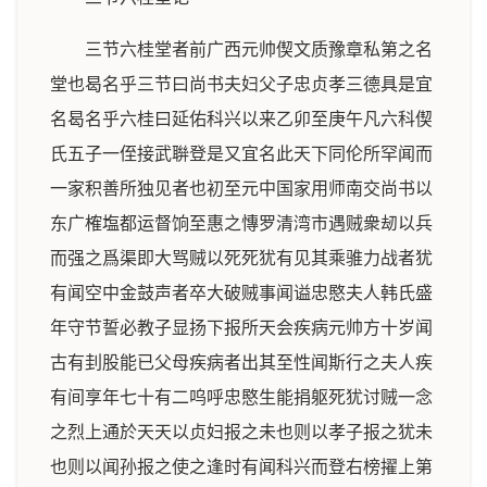
三节六桂堂者前广西元帅偰文质豫章私第之名
堂也曷名乎三节曰尚书夫妇父子忠贞孝三德具是宜
名曷名乎六桂曰延佑科兴以来乙卯至庚午凡六科偰
氏五子一侄接武聨登是又宜名此天下同伦所罕闻而
一家积善所独见者也初至元中国家用师南交尚书以
东广榷塩都运督饷至惠之慱罗清湾市遇贼衆刼以兵
而强之爲渠即大骂贼以死死犹有见其乘骓力战者犹
有闻空中金鼓声者卒大破贼事闻谥忠愍夫人韩氏盛
年守节誓必教子显扬下报所天会疾病元帅方十岁闻
古有刲股能已父母疾病者出其至性闻斯行之夫人疾
有间享年七十有二呜呼忠愍生能捐躯死犹讨贼一念
之烈上通於天天以贞妇报之未也则以孝子报之犹未
也则以闻孙报之使之逢时有闻科兴而登右榜擢上第