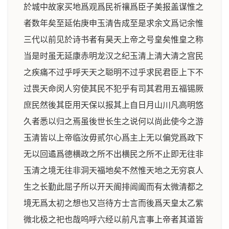
於城中故家买地爲观爲民祈禳爲臣子美报盖谋惟之
者数年矣至延佑庚申玉清告成至是求余文爲记余惟
三代以前见於诗书者有昊天上帝之号皇矣惟皇之称
当是时虽无延康赤明龙汉之纪玉清上清大清之宫民
之疾痛不过乎呼天天之聪明不过乎求民君臣上下不
过畏天命闵人穷使其民不犯乎有司其君用五福锡厥
庶民然後其臣用天保以报其上自日月山川凡高明悠
久者悉以归之焉虽後世长生之说何以尚此使今之游
玉清皆以上帝临汝毋贰尔心爲主上无以偏党爲政下
无以回遹爲德横政之所不出横民之所不止即无往非
玉清之境无往非洞天福地矣不然惟天地之无穷哀人
生之长勤此屈子所以开天阍排阊阖而有太微清都之
境无爲太初之想也又岂待方士言而後爲天皇太乙紫
微北极之祀也哉呜呼六经以前凡言事上帝者其道皆