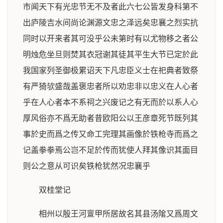
市闻天下有光忠节无不及者此六七公皆发身科第不
出庐陵吉水间尚论渊源文忠之泽远矣忠襄之烈实抗
同时以开来者其可没乎公未第时有以尤物移之者公
明烛危坐旦则焚其衣冠谢其徒其平生大节已定於此
我国家列圣御极累诏天下凡忠臣义士在祀典者致祭
有严猗欤盛哉盖褒忠者所以劝忠非以忠义在人心者
乎在人心者本不系祠之兴废记之有无而於以系人心
厚风俗亦不爲无助者昔欧阳公以王彦章死节既列其
事於史而爲之传又命工完理其画像於铁枪寺而爲之
记盖拳拳焉公岂不足於传而犹使人拜其像识其面目
则公之意从可识矣铁枪犹然况忠襄乎
双桂堂记
相州以殷王河亶甲所居故名其县汤隂又爲周文