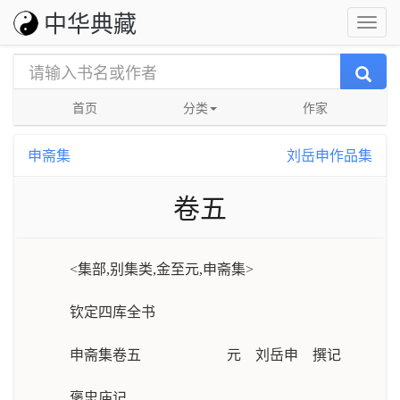
中华典藏
首页
分类
作家
申斋集
刘岳申作品集
卷五
<集部,别集类,金至元,申斋集>
钦定四库全书
申斋集卷五 元 刘岳申 撰记
褒忠庙记