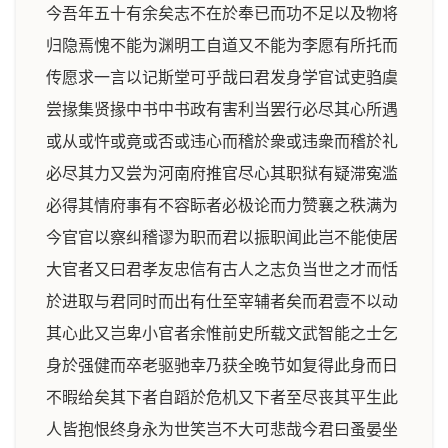
今吾年五十有余矣志不在於奉已而功不足以及物将
归隐焉愧不能为渊明工自道又不能为李愿有所托而
传愿求一言以记斯堂可乎哉曰君发身学官试吏驺虞
尝掾集贤掾中书中书政有害利当罢行必尽其心所遇
或从或忤或竟或否或违心而稽於衆或违衆而稽於礼
必尽其力又尝为河南府推官尽心其职狱有疑滞寃滥
必得其情府事有不容眎者必极论而力赞襄之秩满为
今官官以察纠稽谬为职而君以振职闻此岂不能使居
大官者又曰君孝友忠信有古人之志负当世之才而恬
於进取与君同时而出有仕至宰辅者矣而君壹不以动
其心此又岂卑小官者余惟前史所载文武智能之士乞
身於强健而卒老驱驰幸乃获全晚节如复得此身而日
不暇给矣其下者自蹈於危机又下者至尽丧其平生此
人皆抱恨终身永为世笑岂不大可悲哉今君曰蚤晏坐