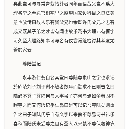
矣此岂可与寻常青紫拾芥者同年而语哉又岂不爲大
理名堂之至愿官树宅里之厚望国家设科目之良法美
意也欤传曰故人乐有贤父兄也余既许氏父兄之志有
成又嘉其子弟之才皆有闻也故乐爲书大理讳有恒字
可久至大理路知事可与名有仪尝爲筵检讨其孝友尤
着於家云
尊陆堂记
永丰游仁翁自名其堂曰尊陆尊象山之学也求记
於庐陵刘子刘子谢不敏者数年而勤求不已则告之曰
陆必不尊子尊陆何与人事虽子亦何与焉如余者固不
暇尊之而又何暇记乎仁翁曰是可以记吾尊陆矣则重
告之曰子知陆氏乎自有文字以来孰不尊易诗书礼乐
春秋而陆氏未尝尊之自有圣人以来孰不尊伏羲神农