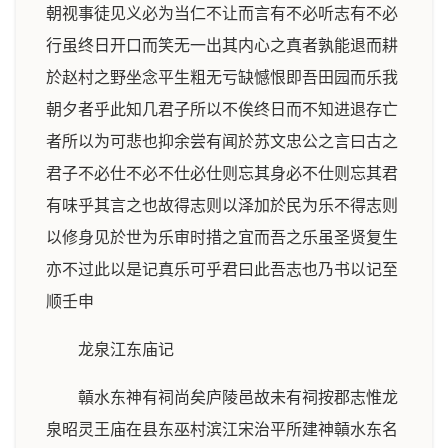
朝视事徒见义必为当仁不让而言有不必听志有不必
行虽终日开口而笑无一出其内心之真者孰能退而耕
於赵村之野坐念平生粗无亏缺憾恨即吾田园而乐我
朝夕者乎此知几君子所以不俟终日而不知进退存亡
者所以为可悲也抑余尝有闻於苏文忠公之言曰古之
君子不必仕不必不仕必仕则忘其身必不仕则忘其君
有味乎其言之也故得志则以泽加於民为乐不得志则
以修身见於世为乐审时措之宜而吾之乐虽圣贤复生
亦不过此以是记真乐可乎君曰此吾志也乃书以记至
顺壬申
龙泉江东庙记
贑水东神有祠尚矣庐陵邑故未有祠按郡志惟龙
泉昭灵王庙在县东巫村滨江宋治平所建神贑水东名