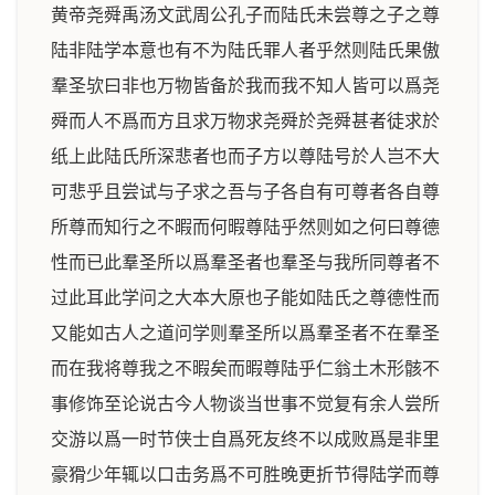
黄帝尧舜禹汤文武周公孔子而陆氏未尝尊之子之尊
陆非陆学本意也有不为陆氏罪人者乎然则陆氏果傲
羣圣欤曰非也万物皆备於我而我不知人皆可以爲尧
舜而人不爲而方且求万物求尧舜於尧舜甚者徒求於
纸上此陆氏所深悲者也而子方以尊陆号於人岂不大
可悲乎且尝试与子求之吾与子各自有可尊者各自尊
所尊而知行之不暇而何暇尊陆乎然则如之何曰尊德
性而已此羣圣所以爲羣圣者也羣圣与我所同尊者不
过此耳此学问之大本大原也子能如陆氏之尊德性而
又能如古人之道问学则羣圣所以爲羣圣者不在羣圣
而在我将尊我之不暇矣而暇尊陆乎仁翁土木形骸不
事修饰至论说古今人物谈当世事不觉复有余人尝所
交游以爲一时节侠士自爲死友终不以成败爲是非里
豪猾少年辄以口击务爲不可胜晚更折节得陆学而尊