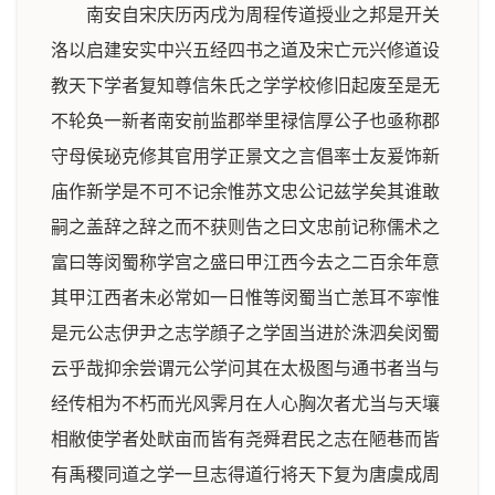
南安自宋庆历丙戌为周程传道授业之邦是开关
洛以启建安实中兴五经四书之道及宋亡元兴修道设
教天下学者复知尊信朱氏之学学校修旧起废至是无
不轮奂一新者南安前监郡举里禄信厚公子也亟称郡
守母侯珌克修其官用学正景文之言倡率士友爰饰新
庙作新学是不可不记余惟苏文忠公记兹学矣其谁敢
嗣之盖辞之辞之而不获则告之曰文忠前记称儒术之
富曰等闵蜀称学宫之盛曰甲江西今去之二百余年意
其甲江西者未必常如一日惟等闵蜀当亡恙耳不寜惟
是元公志伊尹之志学顔子之学固当进於洙泗矣闵蜀
云乎哉抑余尝谓元公学问其在太极图与通书者当与
经传相为不朽而光风霁月在人心胸次者尤当与天壤
相敝使学者处畎亩而皆有尧舜君民之志在陋巷而皆
有禹稷同道之学一旦志得道行将天下复为唐虞成周