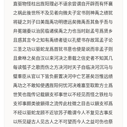
直驱物怪柱出旌阳理必不诬余尝谓自开辟而有怀襄
之祸此後世所不及见者向微夫子定书则神禹之绩犹
将疑之刘子曰美哉禹功明德远矣微禹吾其鱼乎吾与
弁冕端委以治民临诸侯禹之力也当时赵孟号爲贤乡
且惑其言今之知有禹绩者徒以孔壁书存故耳孟子论
三圣之功以驱蛇龙爲首犹书意也使是说而非孟子则
且衆咻之矣自汉以来河决之患载之信史者不知其几
每读瓠子之歌而伤之方决河时天子自临决河沉马与
璧羣臣从官以下皆负薪置决河中亡艺甚矣岂惟远绩
禹功之不敢知使遇旌阳何忧河决难塞至取欺方士爲
世笑也哉传记载鎻支祁事世以不经见而怪之铁柱与
支祁事颇类彼鎻得之流传此柱徵之目击以鎻支祁爲
不经以驱蛇龙顾不近欤苏子瞻谓今人不复见古事反
以所见疑古人见古人之不可望而今人之益可伤也祭