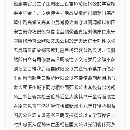
谥忠襄官其二子加赠田三百亩庐陵旧祠公於学宫端
平甲午金亡之岁始建今祠地故显敞而祠幽邃门庑严
翼中爲高堂又高其中爲肖像之室守以阖闾饍以祀田
宋亡豪夺巧侵仅存像设至顺癸酉真定刘侯原仁来守
庐陵修顔鲁公欧阳文忠公祠於是天历进士刘性以褒
忠爲请曰庙故祠宋死封疆臣杨忠襄公爲侯诵之侯慨
然即曰命有司修复其旧既成性求文记岁月余辞不获
则记之曰惟我庐陵自欧阳公以文章气节爲东南倡乡
里闻风而起者曰监丞欧阳公以不奉使命割两河地与
金人死深州城下同时相继而死者公也其後有忠简胡
公上书乞斩秦桧王伦孙近金人购其书千金得而读之
君臣失色丧气然犹坐忤桧窜新州十九年其後丞相益
国周公以忠文耆德老三朝安抚杨公以文学节操名一
时实忠襄从侄孙宋亡丞相信国文公以光明俊伟死燕