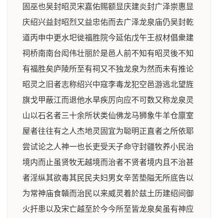
固巫也吴封昭灵宋嘉佑赐额显庆建炎封广泽崇惠显
庆绍兴益封昭烈又益忠佑而去广泽龙泉庙仍吴封乾
道丙申中更水圯徙福胜院今延佑戊午王叔材倡衆建
祠桥南南台闳伟壮丽於是邑人前不知有昭灵後不知
有福胜矣庐陵所至有祠又不独龙泉为然而未有推论
昭灵之旧者志称绍兴中寇李毒龙犯空邑游逃北望旌
旗戈甲蔽江而退他水旱疾厉向应不可数又称龙泉灵
山以石名者三十余所状类仙佛龙马狮象牛羊仓廪室
屋者往往有之人杰地灵固宜为聪明正直者之所依耶
尝试论之人神一也长吏受天子命守封疆牧养小民治
境内而止虽贤牧无越境而治者不贤者境内且不治甚
者淫纵其欲毒其民民夫妇男女辛苦垫隘无所底告以
为常神庙食贑而治民以来威灵着於兹土历建绍间御
火扞患以及宋亡越至於今今所至皆龙泉矣虽有神应