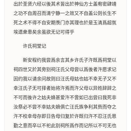
出於圣贤六经以後其术皆出於神仙方士盖宥密肆靖
之功不自周召而清宁静一之效又不自盖公则长生不
死之术不得不自安期羡门亦其理也於是玉清爲超氛
埃遗衆患矣余虽欲无记可得乎
许氏祠堂记
新安程约我尝爲余言其乡许氏子汻既爲祠堂以
祠四世又於其旁别祠汪氏父母尝以爲後者汻愿求记
因约我以请余问故则曰汪氏母姑也姑不幸无子又不
幸汪氏子无可择者始将汻焉而汻父母以异姓辞辞之
不可而後许之姑夫媍甚爱汻不啻如已出尝曰我死非
汝祭必不尝不幸姑夫媍俱亡汪氏族争利其赀而夺之
汻不校幸母存即日告母归复於许既归汻不忍汪氏恩
勤之意而卒以不祀此别祠所爲作而记所以不可无也