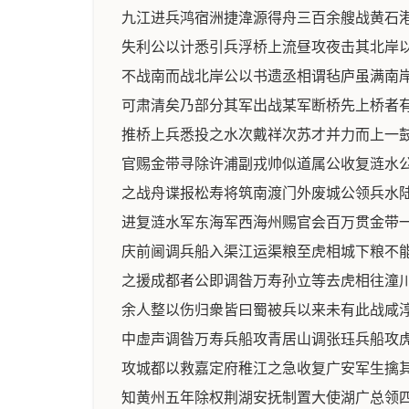
九江进兵鸿宿洲捷湋源得舟三百余艘战黄石
失利公以计悉引兵浮桥上流昼攻夜击其北岸
不战南而战北岸公以书遗丞相谓毡庐虽满南
可肃清矣乃部分其军出战某军断桥先上桥者
推桥上兵悉投之水次戴祥次苏才并力而上一
官赐金带寻除许浦副戎帅似道属公收复涟水
之战舟谍报松寿将筑南渡门外废城公领兵水
进复涟水军东海军西海州赐官会百万贯金带
庆前阃调兵船入渠江运渠粮至虎相城下粮不
之援成都者公即调昝万寿孙立等去虎相往潼
余人整以伤归衆皆曰蜀被兵以来未有此战咸
中虚声调昝万寿兵船攻青居山调张珏兵船攻
攻城都以救嘉定府稚江之急收复广安军生擒
知黄州五年除权荆湖安抚制置大使湖广总领