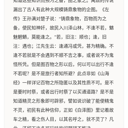
知道这些知识而预为之备，图之象之。禹鼎的传说
漏出了古人有此种大规模铸鼎象物的企图。《左
传》王孙满对楚子说：“铸鼎象物，百物而为之
备，使民知神奸，故民入川泽山林，不逢不若，魑
魅魍魉，莫能逢之。”若，旧注：顺也；逢，旧
注：遇也；江先生云：逢通冯或凭，甚为精确。不
逢不若就是不会遇到不顺不吉之事，或者说不为鬼
怪所凭。但是图百物之形以后，何以可以出行不逢
不若呢？是不是旅行者知所避？此点非如《山海
经》一样详记百物之所隐匿以及其性质不可。是不
是要时时祭，或者出行时祭了以买通道路？是不是
知道精灵之形象即可辟邪，譬如说识破了能使精鬼
不灵，初民有此种信仰，正如《白泽图》里记着故
车之精，看之伤人目，以其名呼之，就不灵了？凡