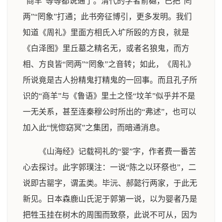
“商羊”等等都说通了。清代的学者俞樾，已把“罔
两”“罔象”打通；此书旁征博引，更多发明。我们
知道《周礼》里面方相氏入圹所殴的方良，就是
《白泽图》里丘墓之精名无，或者名狼鬼，而方
相、方良皆“罔两”“罔象”之音转；如此，《周礼》
所说竟是古人扮精鬼打精鬼的一回事。而且孔子所
识的“商羊”与《鲁语》里土之怪“坟羊”似乎并不是
一无关系，甚至连秦穆公时所出的“弗述”，也可以
加入此“恍惚窈冥”之集团，而暗通消息。
《山海经》记载祠礼的“婴”字，作者费一番苦
心去探讨。此字郭璞注：一说“陈之以环祭也”，二
说即古罂字，谓盂类。毕沅、郝懿行两家，于此无
新见。日本森鹿山氏泥于郭第一说，以为婴者乃是
把牲玉挂在树木的周围而致祭，此说不可从，因为