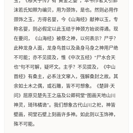
玉；《穆天子传》有“黄金之婴”，本书作者又引郭
沫若氏知賏为编贝，用为颈饰，是也。然则必用作
颈饰之玉，方得名婴，今《山海经》献神以玉，专
称名婴，则必假定以此玉结于神颈方始说得通。现
在要问，《山海经》被祭之神，以何表示？尸乎？
此种龙身人面，龙身鸟首以及彘身马身之神用尸绝
不可能；亦不见提及，惟《中次五经》“尸水合天
也”句不可解，疑坏文。主乎？不见提及，《中山
首经》有桑主，必系注文窜入，强解桑封之故。其
余如土木之偶，或石雕，皆不可想象。《楚辞·天
问》屈原见楚先王之庙及公卿祠堂“图画天地山川
神灵，琦玮橘诡”。我们想象古代山川之祀，神皆
壁画，祠堂石壁上刻画许多神。如此则以玉饰神，
殊不可能。