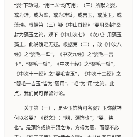
“婴”下动词，“用”“以”均可用；（三）所献之婴，
或为珪，或为璧，或为珪璧，或吉玉，或藻玉，或
藻珪。根据第（三）疑《中山首经》“婴用桑封”桑
封为藻玉之讹，观下《中山次七》《次八》用藻玉
藻圭，此说确定无疑。根据第（二），改《中次八
经》之“婴毛一璧”，《中次九经》之“婴毛一吉
玉”，“婴毛一璧”，《中次十经》之“婴毛一璧”，
《中次十一经》之“婴毛吉玉”，《中次十二经》之
“婴毛一吉玉”皆为“婴用”，“毛”为“用”之讹。此
点，我们尚可保留讨论。
关于第（一），是否玉饰皆可名婴？玉饰献神
何以名婴？《说文》：“賏，颈饰也”；“婴，绕
也”。是颈饰或绕于颈之饰，方得为婴。而婴不必