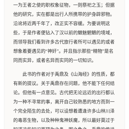
一为王者之使的职权象征物，一则祭祀之玉；但据
他的研究，实在都是出行人所携带的护身辟邪物。
沿讹将近两千年了，改正实不容缓。为要说明这
些，于是作者便钻入了汉以前的魑魅魍魉的境域，
而领导我们看到许多古代旅行者所可以遇见的或者
想象着要遇见的“神奸”。并且指示那些“精物”是名
同而实异，或者名异而实同的一切知识。
此书的作者对于禹鼎及《山海经》的性质，都
有新的提议。关于禹鼎存在问题，他不能下任何结
论。但他有一点意见。古代把无论远近的出行都认
为一种不寻常的事，离开自己较熟悉的地方而到一
个完全陌生的去处，可以设想着遭逢许多山林川泽
的毒恶生物，以及种种鬼神妖魔，所以最好莫过于