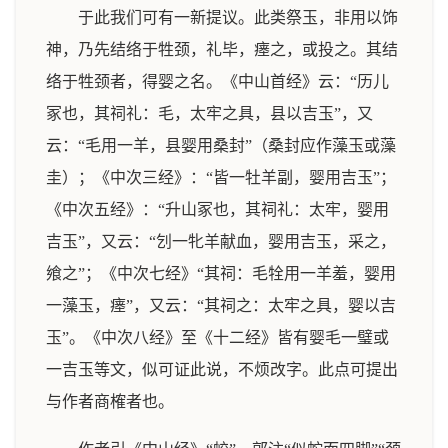
于此我们可有一新提议。此类祭玉，非用以饰
神，乃先结络于牲颈，礼毕，瘗之，或投之。其结
络于牲颈者，得婴之名。《中山首经》云：“历儿
冢也，其祠礼：毛，太牢之具，县以吉玉”，又
云：“毛用一羊，县婴用桑封”（桑封应作藻玉或藻
圭）；《中次三经》：“皆一牡羊副，婴用吉玉”；
《中次五经》：“升山冢也，其祠礼：太牢，婴用
吉玉”，又云：“刉一牝羊献血，婴用吉玉，采之，
飨之”；《中次七经》“其祠：毛牷用一羊羞，婴用
一藻玉，瘗”，又云：“其祠之：太牢之具，婴以吉
玉”。《中次八经》至《十二经》皆有婴毛一璧或
一吉玉等文，似可证此说，不烦改字。此点可提出
与作者商榷者也。