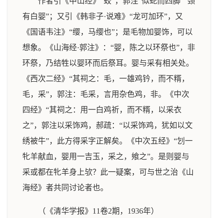
作者引《中山经》“蛟”，郭注“似蛇而四脚”“颈
有白婴”；又引《韩非子·说难》“龙可加环”，又
《国语韦注》“缨，马缨也”；是毛物加婴饰，可以
想象。《山海经·郭注》：“婴，陈之以环祭也”，非
环祭，乃结牲以婴环而后祭耳。婴与采有相关处。
《西次二经》“其祠之：毛，一雄鸡钤，而不糈，
毛，采”，郭注：毛采，言用杂色鸡，非。《中次
四经》“其祠之：用一白鸡祈，而不糈，以采衣
之”，郭注以采饰鸡，郝疏：“以采饰鸡，犹如以文
绣被牛”，此方得采字正解矣。《中次五经》“刉一
牝羊献血，婴用一吉玉，采之，飨之”。是则婴与
采或都在牝羊身上欤？此一疑案，可与世之治《山
海经》者共同讨论者也。
（《清华学报》11卷2期，1936年）