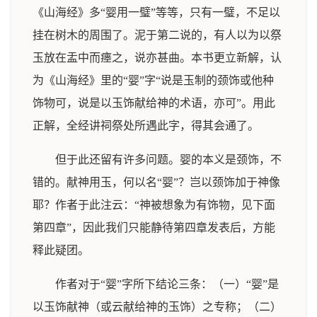
《山海经》多“婴用一璧”等等，只有一璧，不足以
挂在树木的周围了。泥于第二说的，有人以为以祭
玉放在盂中而瘗之，说亦甚曲。本书更立新解，认
为《山海经》里的“婴”字“说是玉制的颈饰或他种
饰物可，说是以玉饰献给神的术语，亦可”。用此
正解，全经讲祠祭处所遇此字，得其会通了。
但于此还留有许多问题。婴的本义是颈饰，不
错的。献神用玉，何以名“婴”？岂以颈饰加于神像
耶？作者于此注云：“神被想象为有饰物，见下面
第四章”，因此我们只能静待第四章发表后，方能
释此疑团。
作者对于“婴”字所下结论三条：（一）“婴”是
以玉饰献神（或云献给神的玉饰）之专称；（二）