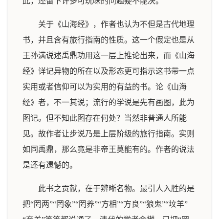
此，还留下许多可玩味的问题疑不能决。
关于《山海经》，作者也认为不但是古代地理
书，并且含有旅行指南的性质。这一个假定也是从
王孙满说述禹鼎功用这一层上推论出来，而《山海
经》详记异物的所在以及形态更可指示这书带一点
实用或者信仰可以为实用的有益的书。论《山海
经》者，不一其说；流行的学说是先有画图，此为
图记。但不知此图存在何处？当然非普通人所能
见。故作者让步说乃是上层阶级的旅行指南。实则
如同禹鼎，那么竟是非帝王莫能有的。作者的说法
是还有遗憾的。
此书之贡献，在于辨晰名物。最引人入胜的是
把“罔两”“罔象”“罔养”“方相”“方良”“狼鬼”“坟羊”