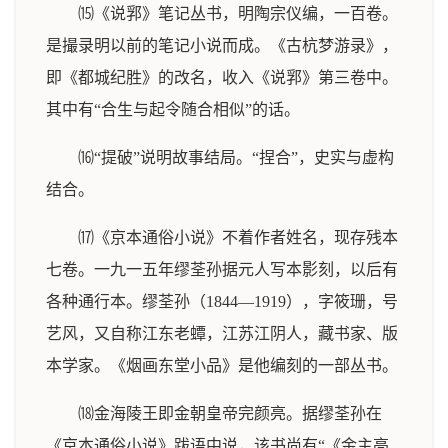
⒂《说郛》笔记丛书，明陶宗仪编，一百卷。
是撮录明以前的笔记小说而成。《古杭梦游录》，
即《都城纪胜》的改名，收入《说郛》第三卷中。
其中有“合生与起令随合相似”的话。
⒃“提破”说明故事结局。“捏合”，史实与虚构
结合。
⒄《京本通俗小说》不着作者姓名，现存残本
七卷。一九一五年缪荃孙据元人写本影刻，以后有
各种通行本。缪荃孙（1844—1919），字筱珊，号
艺风，又自称江东老蟫，江苏江阴人，藏书家、版
本学家。《烟画东堂小品》是他编刻的一部丛书。
⒅金海陵王即金朝皇帝完颜亮。据缪荃孙在
《京本通俗小说》跋语中说，该书尚有“《金主亮