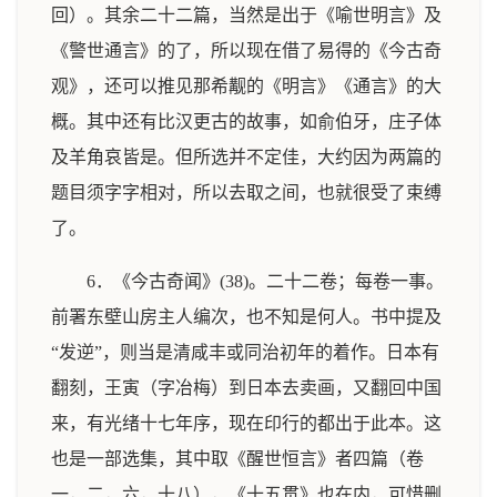
回）。其余二十二篇，当然是出于《喻世明言》及
《警世通言》的了，所以现在借了易得的《今古奇
观》，还可以推见那希觏的《明言》《通言》的大
概。其中还有比汉更古的故事，如俞伯牙，庄子体
及羊角哀皆是。但所选并不定佳，大约因为两篇的
题目须字字相对，所以去取之间，也就很受了束缚
了。
6．《今古奇闻》(38)。二十二卷；每卷一事。
前署东壁山房主人编次，也不知是何人。书中提及
“发逆”，则当是清咸丰或同治初年的着作。日本有
翻刻，王寅（字冶梅）到日本去卖画，又翻回中国
来，有光绪十七年序，现在印行的都出于此本。这
也是一部选集，其中取《醒世恒言》者四篇（卷
一，二，六，十八），《十五贯》也在内，可惜删