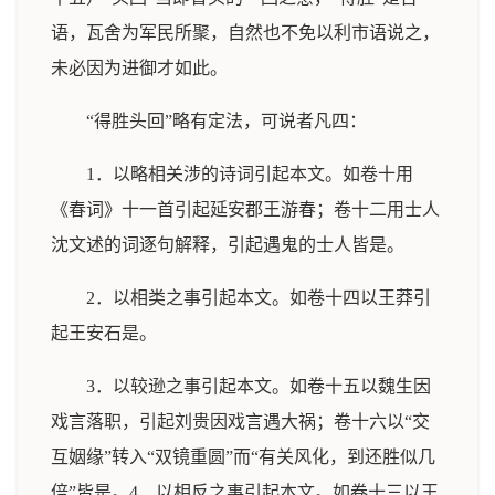
语，瓦舍为军民所聚，自然也不免以利市语说之，
未必因为进御才如此。
“得胜头回”略有定法，可说者凡四：
1．以略相关涉的诗词引起本文。如卷十用
《春词》十一首引起延安郡王游春；卷十二用士人
沈文述的词逐句解释，引起遇鬼的士人皆是。
2．以相类之事引起本文。如卷十四以王莽引
起王安石是。
3．以较逊之事引起本文。如卷十五以魏生因
戏言落职，引起刘贵因戏言遇大祸；卷十六以“交
互姻缘”转入“双镜重圆”而“有关风化，到还胜似几
倍”皆是。4．以相反之事引起本文。如卷十三以王