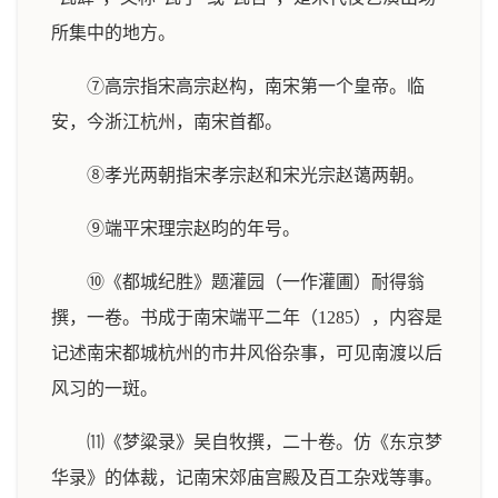
所集中的地方。
⑦高宗指宋高宗赵构，南宋第一个皇帝。临
安，今浙江杭州，南宋首都。
⑧孝光两朝指宋孝宗赵和宋光宗赵蔼两朝。
⑨端平宋理宗赵昀的年号。
⑩《都城纪胜》题灌园（一作灌圃）耐得翁
撰，一卷。书成于南宋端平二年（1285），内容是
记述南宋都城杭州的市井风俗杂事，可见南渡以后
风习的一斑。
⑾《梦粱录》吴自牧撰，二十卷。仿《东京梦
华录》的体裁，记南宋郊庙宫殿及百工杂戏等事。