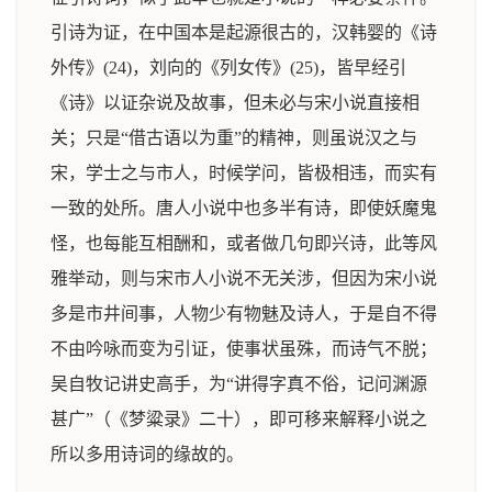
引诗为证，在中国本是起源很古的，汉韩婴的《诗
外传》(24)，刘向的《列女传》(25)，皆早经引
《诗》以证杂说及故事，但未必与宋小说直接相
关；只是“借古语以为重”的精神，则虽说汉之与
宋，学士之与市人，时候学问，皆极相违，而实有
一致的处所。唐人小说中也多半有诗，即使妖魔鬼
怪，也每能互相酬和，或者做几句即兴诗，此等风
雅举动，则与宋市人小说不无关涉，但因为宋小说
多是市井间事，人物少有物魅及诗人，于是自不得
不由吟咏而变为引证，使事状虽殊，而诗气不脱；
吴自牧记讲史高手，为“讲得字真不俗，记问渊源
甚广”（《梦粱录》二十），即可移来解释小说之
所以多用诗词的缘故的。