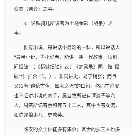
变态（遇合）之事。
3．说铁骑儿所说者为士马金鼓（战争）之
事。
惟有小说，是说话中最难的一科，所以说话人
“最畏小说，盖小说者，能讲一朝一代故事，顷刻
间提破”（《都城纪胜》云；《梦粱录》同，惟“提
破”作“捏合”⒃。），非同讲史，易于铺张；而且
又须有“谈论古今，如水之流”的口辩。然而在临安
也不乏讲小说的高手，吴自牧所记有谭淡子等六
人，周密所记有蔡和等五十二人，其中也有女流，
如陈郎娘枣儿，史蕙英。
临安的文士佛徒多有集会；瓦舍的技艺人也多