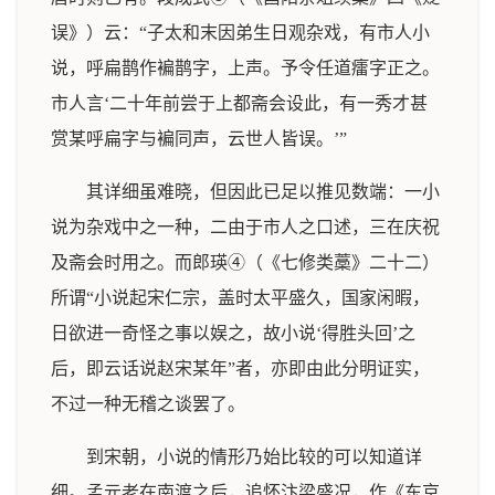
误》）云：“子太和末因弟生日观杂戏，有市人小
说，呼扁鹊作褊鹊字，上声。予令任道癗字正之。
市人言‘二十年前尝于上都斋会设此，有一秀才甚
赏某呼扁字与褊同声，云世人皆误。’”
其详细虽难晓，但因此已足以推见数端：一小
说为杂戏中之一种，二由于市人之口述，三在庆祝
及斋会时用之。而郎瑛④（《七修类藁》二十二）
所谓“小说起宋仁宗，盖时太平盛久，国家闲暇，
日欲进一奇怪之事以娱之，故小说‘得胜头回’之
后，即云话说赵宋某年”者，亦即由此分明证实，
不过一种无稽之谈罢了。
到宋朝，小说的情形乃始比较的可以知道详
细。孟元老在南渡之后，追怀汴梁盛况，作《东京