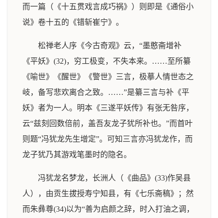
而一篇（《十五贯戏言成巧祸》）则即是《通俗小
说》卷十五的《错斩崔宁》。
松禅老人序《今古奇观》云，“墨憨斋增补
《平妖》(32)，穷工极变，不失本来。……至所纂
《喻世》《醒世》《警世》三言，极摹人情世态之
岐，备写悲欢离合之致。……”是纂三言与补《平
妖》者为一人。明本《三遂平妖传》有张无咎序，
云“兹刻回数倍前，盖吾友龙子犹所补也。”而首叶
则题“冯犹龙先生增定”。可知三言亦冯犹龙作，而
龙子犹乃其游戏笔墨时的隐名。
冯犹龙名梦龙，长洲人（《曲品》(33)作吴县
人），由贡生拔授寿宁知县，有《七乐斋稿》；然
而朱彝尊(34)以为“善为启颜之辞，时入打油之调，