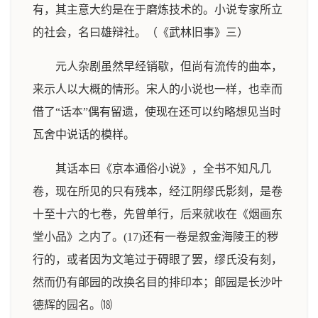
有，其主意大约是在于磨炼技术的。小说专家所立
的社会，名曰雄辩社。（《武林旧事》三）
元人杂剧虽然早经销歇，但尚有流传的曲本，
来示人以大概的情形。宋人的小说也一样，也幸而
借了“话本”偶有留遗，使现在还可以约略想见当时
瓦舍中说话的模样。
其话本曰《京本通俗小说》，全书不知凡几
卷，现在所见的只有残本，经江阴缪氏影刻，是卷
十至十六的七卷，先曾单行，后来就收在《烟画东
堂小品》之内了。(17)还有一卷是叙金海陵王的秽
行的，或者因为文笔过于碍眼了罢，缪氏没有刻，
然而仍有郋园的改换名目的排印本；郋园是长沙叶
德辉的园名。⒅