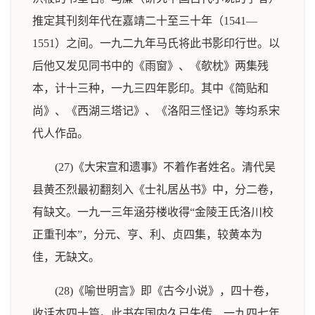
推定其刊刻年代在嘉靖二十至三十年（1541—
1551）之间。一九二九年马氏将此书影印行世。以
后他又发见同书中的《雨窗》、《欹枕》两集残
本，计十三种，一九三四年影印。其中《简贴和
尚》、《西湖三塔记》、《洛阳三怪记》等均系宋
代人作品。
(27)《大宋宣和遗事》不着作者姓名。清代吴
县黄丕烈最初翻刻入《士礼居丛书》中，分二卷，
有缺文。一九一三年涵芬楼收得“金陵王氏洛川校
正重刊本”，分元、亨、利、贞四集，较黄本为
佳，无缺文。
(28)《喻世明言》即《古今小说》，四十卷，
收话本四十篇。此书在国内久已失传，一九四七年