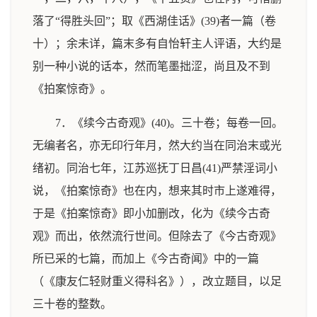
落了“得胜头回”；取《西湖佳话》(39)者一篇（卷
十）；余未详，篇末多有自怡轩主人评语，大约是
别一种小说的话本，然而笔墨拙涩，尚且及不到
《拍案惊奇》。
7．《续今古奇观》(40)。三十卷；每卷一回。
无编者名，亦无印行年月，然大约当在同治末或光
绪初。同治七年，江苏巡抚丁日昌(41)严禁淫词小
说，《拍案惊奇》也在内，想来其时市上遂难得，
于是《拍案惊奇》即小加删改，化为《续今古奇
观》而出，依然流行世间。但除去了《今古奇观》
所已采的七篇，而加上《今古奇闻》中的一篇
（《康友仁轻财重义得科名》），改立题目，以足
三十卷的整数。