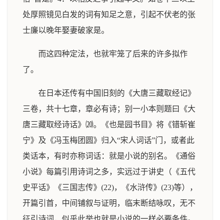
处厚照镜见白发的词有知足之意，引起不伏老的张
士廉以晚年娶妻破家是。
而这四种定法，也就牢笼了后来的许多拟作
了。
在日本还传有中国旧刻的《大唐三藏取经记》
三卷，共十七章，章必有诗；别一小本则题曰《大
唐三藏取经诗话》⒇。《也是园书目》将《错斩崔
宁》及《冯玉梅团圆》归入“宋人词话”门，或者此
类话本，有时亦称词话：就是小说的别名。《通俗
小说》每篇引用诗词之多，实远过于讲史（《五代
史平话》《三国志传》(22)，《水浒传》(23)等），
开篇引首，中间铺叙与证明，临末断结咏叹，无不
征引诗词，似乎此举也就是小说的一样必要条件。