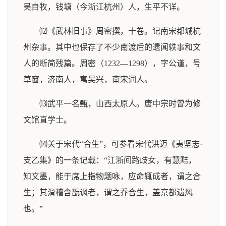
吴自牧，钱塘（今浙江杭州）人，生平不详。
⑿《武林旧事》周密撰，十卷。记南宋都城杭
州杂事。其中也保存了不少南渡后的遗闻轶事和文
人的断简残篇。周密（1232—1298），字公谨，号
草窗，济南人，寓吴兴，南宋词人。
⒀武平一名甄，山西太原人。唐中宗时曾为修
文馆直学士。
⒁关于宋代“合生”，可参看宋代洪迈《夷坚志·
支乙集》的一条记载：“江浙间路歧女，有慧黠，
知文墨，能于席上指物题咏，应命辄成者，谓之合
生；其滑稽含翫讽者，谓之乔合生，盖京都遗风
也。”