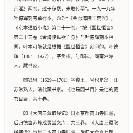
荒淫》两卷，过于秽亵，未敢传摹”。一九一九年
叶德辉刻有单行本，题为“《金虏海陵王荒淫》，
《京本通俗小说》第二十一卷。”按《醒世恒言》
第二十三卷《金海陵纵欲亡身》与叶德辉刻本相
同，叶本可能就是根据《醒世恒言》刻印的。叶德
辉（1864—1927），字负彬，号郋园，湖南湘潭
人，藏书家。
⒆钱曾（1629—1701）字遵王，号也是翁，江
苏常熟人，清代藏书家。《也是园书目》是他的藏
书目录，共十卷。
⒇《大唐三藏取经记》日本京都高山寺旧藏，
后归德富苏峰成篑堂文库，共三卷。《大唐三藏取
经诗话》也是日本高山寺旧藏，后归大仓喜七郎，