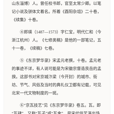
山东淄博）人。曾任校书郎，官至太常少卿。以笔
记小说及骈体文着名。所着《酉阳杂俎》二十卷，
《续集》十卷。
④郎瑛（1487—1573）字仁宝，明代仁和（今
浙江杭州）人。《七修类稿》是他的一部笔记，五
十一卷，《续稿》七卷。
⑤《东京梦华录》宋孟元老撰，十卷。孟元老
的事迹不详，有人说可能是为宋徽宗督造艮岳的孟
揆。这部书对宋京城汴梁（今开封）的城市、街
坊、节气、风俗及当时的典礼仪卫都有记载，可见
北宋一代文物制度的一斑。
⑥“京瓦技艺”见《东京梦华录》卷五。瓦，即
“瓦肆”，又称“瓦子”或“瓦舍”，是宋代伎艺演出场