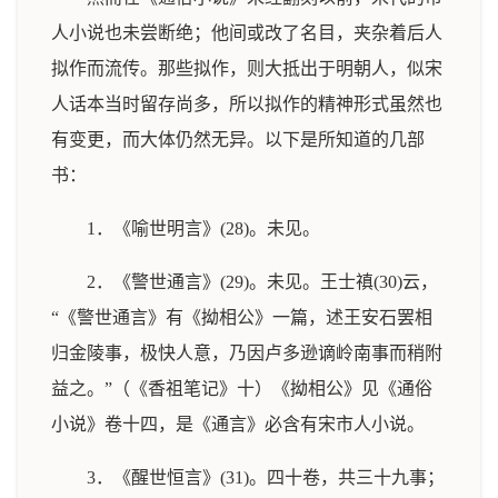
人小说也未尝断绝；他间或改了名目，夹杂着后人
拟作而流传。那些拟作，则大抵出于明朝人，似宋
人话本当时留存尚多，所以拟作的精神形式虽然也
有变更，而大体仍然无异。以下是所知道的几部
书：
1．《喻世明言》(28)。未见。
2．《警世通言》(29)。未见。王士禛(30)云，
“《警世通言》有《拗相公》一篇，述王安石罢相
归金陵事，极快人意，乃因卢多逊谪岭南事而稍附
益之。”（《香祖笔记》十）《拗相公》见《通俗
小说》卷十四，是《通言》必含有宋市人小说。
3．《醒世恒言》(31)。四十卷，共三十九事；