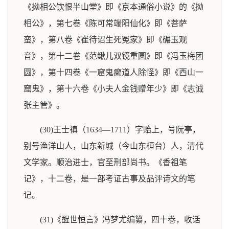
《拗相公饮恨半山堂》即《京本通俗小说》的《拗
相公》，第七卷《陈可常端阳仙化》即《菩萨
蛮》，第八卷《崔待诏生死冤家》即《碾玉观
音》，第十二卷《范鳅儿双镜重圆》即《冯玉梅团
圆》，第十四卷《一窟鬼癞道人除怪》即《西山一
窟鬼》，第十六卷《小夫人金钱赠年少》即《志诚
张主管》。
(30)王士禛（1634—1711）字贻上，号阮亭，
别号渔洋山人，山东新城（今山东桓台）人，清代
文学家。顺治进士，官至刑部尚书。《香祖笔
记》，十二卷，是一部考证古事及品评诗文的笔
记。
(31)《醒世恒言》冯梦尤编纂，四十卷，收话