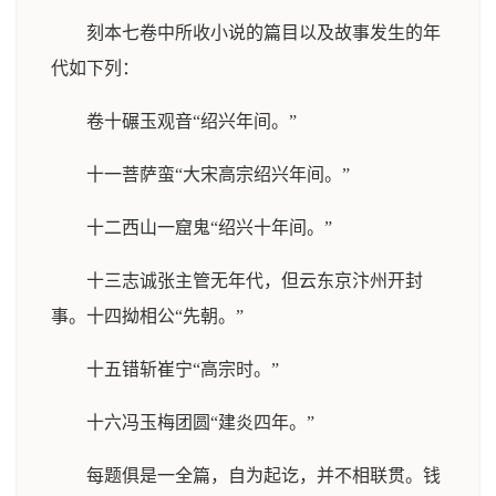
刻本七卷中所收小说的篇目以及故事发生的年
代如下列：
卷十碾玉观音“绍兴年间。”
十一菩萨蛮“大宋高宗绍兴年间。”
十二西山一窟鬼“绍兴十年间。”
十三志诚张主管无年代，但云东京汴州开封
事。十四拗相公“先朝。”
十五错斩崔宁“高宗时。”
十六冯玉梅团圆“建炎四年。”
每题俱是一全篇，自为起讫，并不相联贯。钱