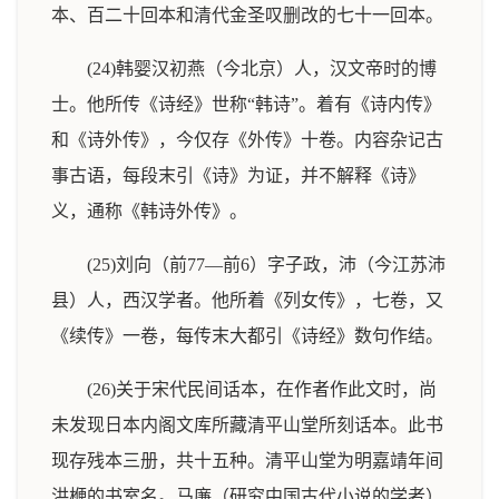
本、百二十回本和清代金圣叹删改的七十一回本。
(24)韩婴汉初燕（今北京）人，汉文帝时的博
士。他所传《诗经》世称“韩诗”。着有《诗内传》
和《诗外传》，今仅存《外传》十卷。内容杂记古
事古语，每段末引《诗》为证，并不解释《诗》
义，通称《韩诗外传》。
(25)刘向（前77—前6）字子政，沛（今江苏沛
县）人，西汉学者。他所着《列女传》，七卷，又
《续传》一卷，每传末大都引《诗经》数句作结。
(26)关于宋代民间话本，在作者作此文时，尚
未发现日本内阁文库所藏清平山堂所刻话本。此书
现存残本三册，共十五种。清平山堂为明嘉靖年间
洪楩的书室名。马廉（研究中国古代小说的学者）