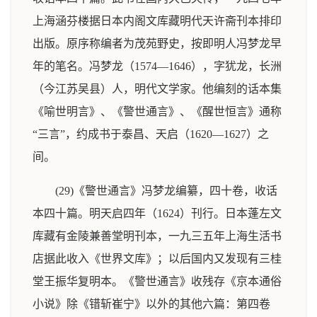
上海涵芬楼据日本内阁文库藏明代天许斋刊本排印
出版。原序称编者为茂苑野史，按即明人冯梦龙早
年的笔名。冯梦龙（1574—1646），字犹龙，长洲
（今江苏吴县）人，明代文学家。他编刻的话本集
《喻世明言》、《警世通言》、《醒世恒言》通称
“三言”，约成书于泰昌、天启（1620—1627）之
间。
(29)《警世通言》冯梦龙编纂，四十卷，收话
本四十篇。明天启四年（1624）刊行。日本蓬左文
库藏有金陵兼善堂明刊本，一九三五年上海生活书
店据此收入《世界文库》；以后国内又发现有三桂
堂王振华复明本。《警世通言》收残存《京本通俗
小说》除《错斩崔宁》以外的其他六篇：第四卷