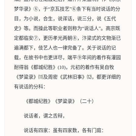
梦华录》⑤，于“京瓦技艺”⑥条下有当时说话的分
目，为小说，合生，说诨话，说三分，说《五代
史》等。而操此等职业者则称为“说话人”。高宗既
定都临安⑦，更历孝光两朝⑧，汴梁式的文物渐已
遍满都下，伎艺人也一律完备了。关于说话的记
载，在故书中也更详尽，端平⑨年间的着作有灌园
耐得翁《都城纪胜》(10)，元初的着作有吴自牧
《梦粱录》⑾及周密《武林旧事》⑿，都更详细的
有说话的分科：
《都城纪胜》《梦粱录》（二十）
说话者，谓之舌辩，
说话有四家：虽有四家数，各有门庭：