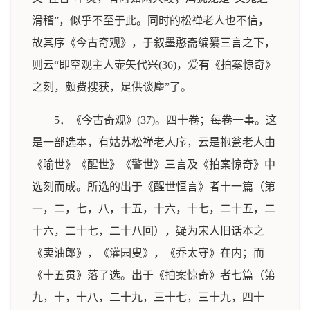
滑稽”，似乎不至于此。同时的松禅老人也不信，
故其序《今古奇观》，于叙墨憨斋编纂三言之下，
则云“即空观主人壶矢代兴(36)，爱有《拍案惊奇》
之刻，颇费搜获，足供谈麈”了。
5．《今古奇观》(37)。四十卷；每卷一事。这
是一部选本，有姑苏松禅老人序，云是抱瓮老人由
《喻世》《醒世》《警世》三言及《拍案惊奇》中
选刻而成。所选的出于《醒世恒言》者十一篇（第
一，二，七，八，十五，十六，十七，二十五，二
十六，二十七，二十八回），疑为宋人旧话本之
《卖油郎》，《灌园叟》，《乔太守》在内；而
《十五贯》落了选。出于《拍案惊奇》者七篇（第
九，十，十八，二十九，三十七，三十九，四十