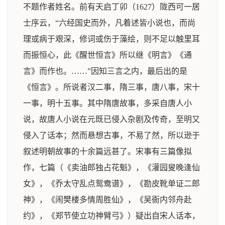
不题作者姓名。前有天启丁卯（1627）陇西可一居
士序云，“六经国史而外，凡着述皆小说也，而尚
理或病于艰深，修词或伤于藻绘，则不足以触里耳
而振恒心，此《醒世恒言》所以继《明言》《通
言》而作也。……”因知三言之内，最后出的是
《恒言》。所说者汉二事，隋三事，唐八事，宋十
一事，明十五事。其中隋唐故事，多采自唐人小
说，故唐人小说在元既已侵入杂剧及传奇，至明又
侵入了话本；然而悬想古事，不易了然，所以逊于
叙述明朝故事的十余篇远甚了。宋事有三篇像拟
作，七篇（《卖油郎独占花魁》，《灌园叟晚逢仙
女》，《乔太守乱点鸳鸯谱》，《勘皮靴单证二郎
神》，《闹樊楼多情周胜仙》，《吴衙内邻舟赴
约》，《郑节使立功神臂弓》）疑出自宋人话本，