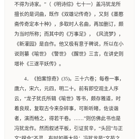
不得为诗家。”（《明诗综》七十一）盖冯犹龙所
擅长的是词曲，既作《双雄记传奇》，又刻《墨憨
斋传奇定本十种》，多取时人名曲，再加删订，颇
为当时所称；而其中的《万事足》，《风流梦》，
《新灌园》是自作。他又极有意于稗说，所以在小
说则纂《喻世》《警世》《醒世》三言，在讲史则
增补《三遂平妖传》。
4．《拍案惊奇》(35)。三十六卷；每卷一事，
唐六，宋六，元四，明二十。前有即空观主人序
云，“龙子犹氏所辑《喻世》等书，颇存雅道，时
着良规，复取古今来杂碎事，可新听睹，佐谈谐
者，演而畅之，得若干卷。……”则仿佛此书也是
冯犹龙作。然而叙述平板，引证贫辛，“头回”与正
文“捏合”不灵，有时如两大段；冯犹龙是“文苑之