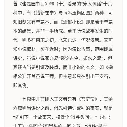
曾《也是园书目》⒆（十）着录的“宋人词话”十六
种中，有《错斩崔宁》与《冯玉梅团圆》两种，可
知旧刻又有单篇本，而《通俗小说》即是若干单篇
本的结集，并非一手所成。至于所说故事发生的时
代，则多在南宋之初；北宋已少，何况汉唐。又可
知小说取材，须在近时；因为演说古事，范围即属
讲史，虽说小说家亦复“谈论古今，如水之流”，但
其谈古当是引证及装点，而非小说的本文。如《拗
相公》开首虽说王莽，但主意却只在引出王安石，
即其例。
七篇中开首即入正文者只有《菩萨蛮》，其余
六篇则当讲说之前，俱先引诗词或别的事实，就是
“先引下一个故事来，权做个‘得胜头回’。”（本书
十五）“头回”当即冒头的一回之意，“得胜”是吉