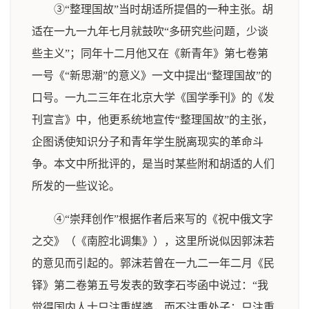
③“整理国故”当时胡适所提倡的一种主张。胡
适在一九一九年七月就鼓吹“多研究些问题，少谈
些主义”；同年十二月他又在《新青年》第七卷第
一号《“新思潮”的意义》一文中提出“整理国故”的
口号。一九二三年在北京大学《国学季刊》的《发
刊宣言》中，他更系统地宣传“整理国故”的主张，
企图诱使知识分子和青年学生脱离现实的革命斗
争。本文中所批评的，是当时某些附和胡适的人们
所发的一些议论。
④“崇拜创作”根据作者后来写的《祝中俄文字
之交》（《南腔北调集》），这里所说似因郭沫若
的意见而引起的。郭沫若曾在一九二一年二月《民
铎》第二卷第五号发表的致李石岑函中说过：“我
觉得国内人士只注重媒婆，而不注重处子；只注重