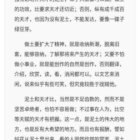
的功效，比要求天才还切近；否则，纵有成千成百
的天才，也因为没有泥土，不能发达，要像一碟子
绿豆芽。
做土要扩大了精神，就是收纳新潮，脱离旧
套，能够容纳，了解那将来产生的天才；又要不怕
做小事业，就是能创作的自然是创作，否则翻译，
介绍，欣赏，读，看，消闲都可以。以文艺来消
闲，说来似乎有些可笑，但究竟较胜于戕贼他。
泥土和天才比，当然是不足齿数的，然而不是
坚苦卓绝者，也怕不容易做；不过事在人为，比空
等天赋的天才有把握。这一点，是泥土的伟大的地
方，也是反有大希望的地方。而且也有报酬，譬如
好花从泥土里出来，看的人固然欣然的赏鉴，泥土