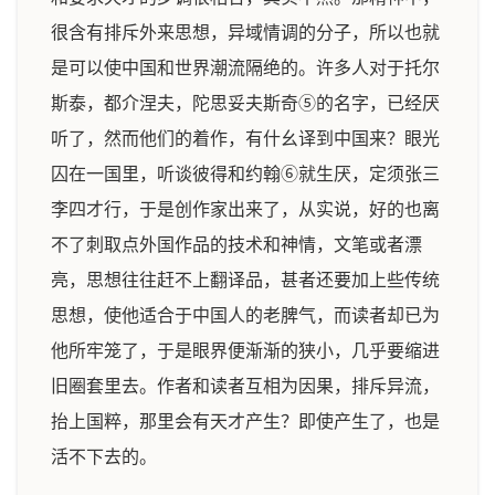
很含有排斥外来思想，异域情调的分子，所以也就
是可以使中国和世界潮流隔绝的。许多人对于托尔
斯泰，都介涅夫，陀思妥夫斯奇⑤的名字，已经厌
听了，然而他们的着作，有什幺译到中国来？眼光
囚在一国里，听谈彼得和约翰⑥就生厌，定须张三
李四才行，于是创作家出来了，从实说，好的也离
不了刺取点外国作品的技术和神情，文笔或者漂
亮，思想往往赶不上翻译品，甚者还要加上些传统
思想，使他适合于中国人的老脾气，而读者却已为
他所牢笼了，于是眼界便渐渐的狭小，几乎要缩进
旧圈套里去。作者和读者互相为因果，排斥异流，
抬上国粹，那里会有天才产生？即使产生了，也是
活不下去的。