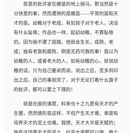
恶意的批评家在嫩苗的地上驰马，那当然是十
分快意的事；然而遭殃的是嫩苗——平常的苗和天
才的苗。幼稚对于老成，有如孩子对于老人，决没
有什幺耻辱；作品也一样，起初幼稚，不算耻辱
的。因为倘不遭了戕贼，他就会生长，成熟，老
成；独有老衰和腐败，倒是无药可救的事！我以为
幼稚的人，或者老大的人，如有幼稚的心，就说幼
稚的话，只为自己要说而说，说出之后，至多到印
出之后，自己的事就完了，对于无论打着什幺旗子
的批评，都可以置之下理的！
就是在座的诸君，料来也十之九愿有天才的产
生罢，然而情形是这样，不但产生天才难，单是有
培养天才的泥土也难。我想，天才大半是天赋的；
独有这培养天才的泥土，似乎大家都可以做。做土