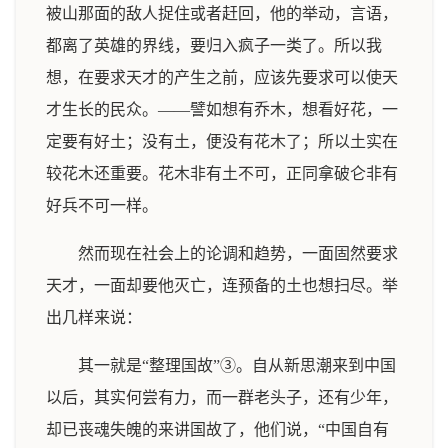
被山那面的敌人捉住或者赶回，他的举动，言语，
都离了英雄的界线，要归入疯子一类了。所以我
想，在要求天才的产生之前，应该先要求可以使天
才生长的民众。——譬如想有乔木，想看好花，一
定要有好土；没有土，便没有花木了；所以土实在
较花木还重要。花木非有土不可，正同拿破仑非有
好兵不可一样。
然而现在社会上的论调和趋势，一面固然要求
天才，一面却要他灭亡，连预备的土也想扫尽。举
出几样来说：
其一就是“整理国故”③。自从新思潮来到中国
以后，其实何尝有力，而一群老头子，还有少年，
却已丧魂失魄的来讲国故了，他们说，“中国自有