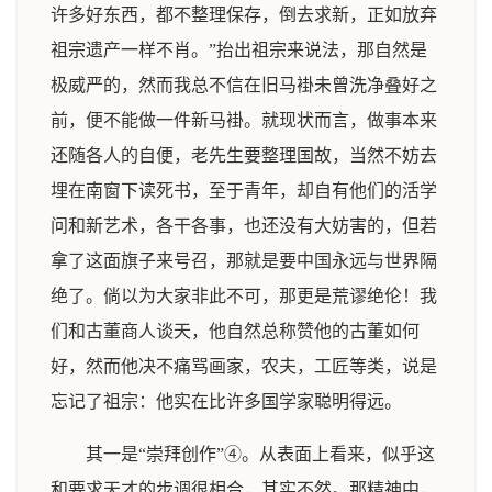
许多好东西，都不整理保存，倒去求新，正如放弃
祖宗遗产一样不肖。”抬出祖宗来说法，那自然是
极威严的，然而我总不信在旧马褂未曾洗净叠好之
前，便不能做一件新马褂。就现状而言，做事本来
还随各人的自便，老先生要整理国故，当然不妨去
埋在南窗下读死书，至于青年，却自有他们的活学
问和新艺术，各干各事，也还没有大妨害的，但若
拿了这面旗子来号召，那就是要中国永远与世界隔
绝了。倘以为大家非此不可，那更是荒谬绝伦！我
们和古董商人谈天，他自然总称赞他的古董如何
好，然而他决不痛骂画家，农夫，工匠等类，说是
忘记了祖宗：他实在比许多国学家聪明得远。
其一是“崇拜创作”④。从表面上看来，似乎这
和要求天才的步调很相合，其实不然。那精神中，