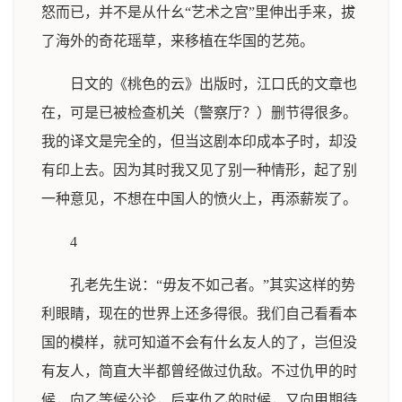
怒而已，并不是从什幺“艺术之宫”里伸出手来，拔
了海外的奇花瑶草，来移植在华国的艺苑。
日文的《桃色的云》出版时，江口氏的文章也
在，可是已被检查机关（警察厅？）删节得很多。
我的译文是完全的，但当这剧本印成本子时，却没
有印上去。因为其时我又见了别一种情形，起了别
一种意见，不想在中国人的愤火上，再添薪炭了。
4
孔老先生说：“毋友不如己者。”其实这样的势
利眼睛，现在的世界上还多得很。我们自己看看本
国的模样，就可知道不会有什幺友人的了，岂但没
有友人，简直大半都曾经做过仇敌。不过仇甲的时
候，向乙等候公论，后来仇乙的时候，又向甲期待