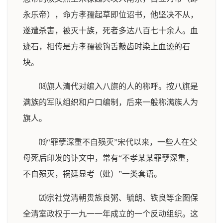
永乐帝），命方孝孺起草即位诏书，他坚决不从，
遂遭杀害，被灭十族，死者多达八百七十余人。血
迹石，相传是方孝孺被钩舌敲齿时染上血迹的石
块。
⒅旗人清代对编入八旗的人的称呼。按八旗是
满族的军队组织和户口编制，后来一般称满族人为
旗人。
⒆“罪孽深重不自殒灭”宋代以来，一些人在父
母死后印发的讣文中，常有“不孝某某罪孽深重，
不自殒灭，祸廷显考（妣）”一类套语。
⒇宗社党清朝贵族良粥、毓朗、铁良等企图保
全清室政权于一九一一年成立的一个反动组织。这