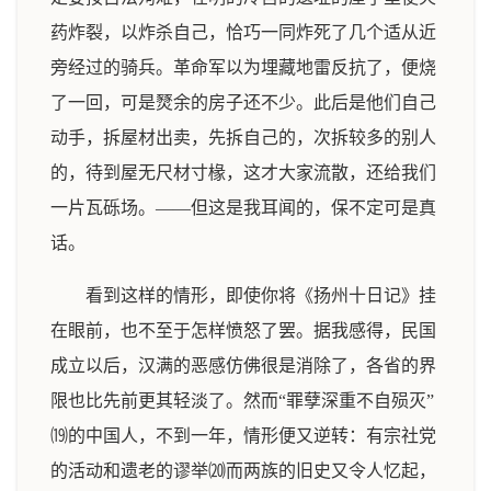
药炸裂，以炸杀自己，恰巧一同炸死了几个适从近
旁经过的骑兵。革命军以为埋藏地雷反抗了，便烧
了一回，可是燹余的房子还不少。此后是他们自己
动手，拆屋材出卖，先拆自己的，次拆较多的别人
的，待到屋无尺材寸椽，这才大家流散，还给我们
一片瓦砾场。——但这是我耳闻的，保不定可是真
话。
看到这样的情形，即使你将《扬州十日记》挂
在眼前，也不至于怎样愤怒了罢。据我感得，民国
成立以后，汉满的恶感仿佛很是消除了，各省的界
限也比先前更其轻淡了。然而“罪孽深重不自殒灭”
⒆的中国人，不到一年，情形便又逆转：有宗社党
的活动和遗老的谬举⒇而两族的旧史又令人忆起，