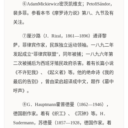
⑥AdamMickiewicz密茨凯维支；PetofiSándor，
裴多菲。参看本书《摩罗诗力说》第八、九节及有
关注。
⑦厘沙路（J．Rizal，1861—1896）通译黎
萨，菲律宾作家，民族独立运动领袖。一八九二年
发起成立“菲律宾联盟”，同年被捕；一八九六年第
二次被捕后为西班牙殖民政府杀害。着有长篇小说
《不许犯我》、《起义者》等。他的绝命诗《我的
最后的告别》，曾由梁启超译成中文，题作《墓中
呼声》。
⑧G．Hauptmann霍普德曼（1862—1946），
德国剧作家。着有《织工》、《沉钟》等。H．
Sudermann，苏德曼（1857—1928，德国作家。着