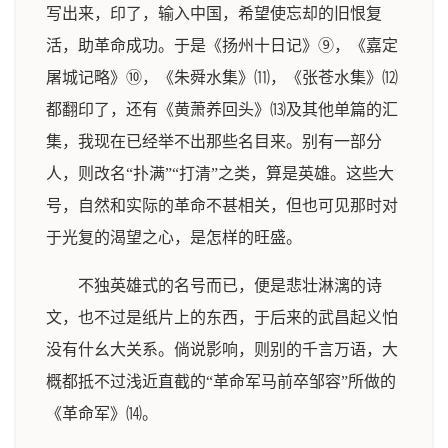
写出来，印了，输入中国，希望使忘却的旧恨复
活，助革命成功。于是《扬州十日记》⑨，《嘉定
屠城记略》⑩，《朱舜水集》⑾，《张苍水集》⑿
都翻印了，还有《黄萧养回头》⒀及其他单篇的汇
集，我现在已经举不出那些名目来。别有一部分
人，则改名“扑满”“打清”之类，算是英雄。这些大
号，自然和实际的革命不甚相关，但也可见那时对
于光复的渴望之心，是怎样的旺盛。
不独英雄式的名号而已，便是悲壮淋漓的诗
文，也不过是纸片上的东西，于后来的武昌起义怕
没有什幺大关系。倘说影响，则别的千言万语，大
概都抵不过浅近直截的“革命军马前卒邹容”所做的
《革命军》⒁。