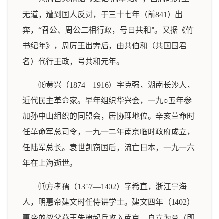
无道，遭到国人反对，于三十七年（前841）出
奔，“召公、周公二相行政，号曰共和”。又据《竹
书纪年》，周厉王出奔后，由共伯和（共国国君
名）代行王政，号共和元年。
⒃黄兴（1874—1916）字克强，湖南长沙人，
近代民主革命家。早年组织华兴会，一九○五年参
加孙中山组织的同盟会，居协理地位。辛亥革命时
任革命军总司令，一九一二年南京临时政府成立，
任陆军总长。袁世凯窃国后，流亡日本，一九一六
年在上海逝世。
⒄方孝孺（1357—1402）字希直，浙江宁海
人，明惠帝建文时任侍讲学士。建文四年（1402）
惠帝的叔父燕王朱棣起兵攻入南京，自立为帝（即