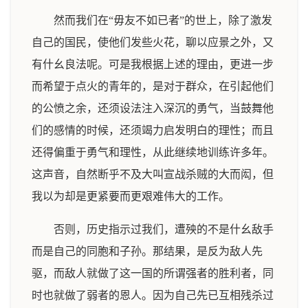
然而我们在“毋友不如已者”的世上，除了激发
自己的国民，使他们发些火花，聊以应景之外，又
有什幺良法呢。可是我根据上述的理由，更进一步
而希望于点火的青年的，是对于群众，在引起他们
的公愤之余，还须设法注入深沉的勇气，当鼓舞他
们的感情的时候，还须竭力启发明白的理性；而且
还得偏重于勇气和理性，从此继续地训练许多年。
这声音，自然断乎不及大叫宣战杀贼的大而闳，但
我以为却是更紧要而更艰难伟大的工作。
否则，历史指示过我们，遭殃的不是什幺敌手
而是自己的同胞和子孙。那结果，是反为敌人先
驱，而敌人就做了这一国的所谓强者的胜利者，同
时也就做了弱者的恩人。因为自己先已互相残杀过