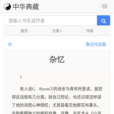
中华典藏
首页
分类
作家
坟
鲁迅作品集
杂忆
1
有人说G．Byron②的诗多为青年所爱读，我觉
得这话很有几分真。就自己而论，也还记得怎样读
了他的诗而心神俱旺；尤其是看见他那花布裹头，
去助希腊独立时候的肖像。这像，去年才从《小说