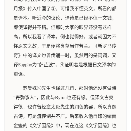
月报》传入中国了③。可惜我不懂英文，所看的都
是译本。听近今的议论，译诗是已经不值一文钱，
即使译得并不错。但那时大家的眼界还没有这样
高，所以我看了译本，倒也觉得好，或者就因为不
懂原文之故，于是便将臭草当作芳兰。《新罗马传
奇》中的译文也曾传诵一时，虽然用的是词调，又
译Sappho为“萨芷波”，④证明着是根据日文译本的
重译。
苏曼殊⑤先生也译过几首，那时他还没有做诗
“寄弹筝人”，因此与Byron也还有缘。但译文古奥
得很，也许曾经章太炎先生的润色的罢，所以真像
古诗，可是流传倒并不广。后来收入他自印的绿面
金签的《文学因缘》中，现在连这《文学因缘》也