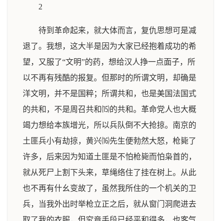
2
待到革命起来，就大体而言，复仇思想可是减
退了。我想，这大半是因为大家已经抱着成功的希
望，又服了“文明”的药，想给汉人挣一点面子，所
以不再有残酷的报复。但那时的所谓文明，却确是
洋文明，并不是国粹；所谓共和，也是美国法国式
的共和，不是周召共和⒂的共和。革命党人也大概
竭力想给本族增光，所以兵队倒不大抢掠。南京的
土匪兵小有劫掠，黄兴⒃先生便勃然大怒，枪毙了
许多，后来因为知道土匪是不怕枪毙而怕枭首的，
就从死尸上割下头来，草绳络住了挂在树上。从此
也不再有什幺变故了，虽然我所住的一个机关的卫
兵，当我外出时举枪立正之后，就从窗门洞爬进去
取了我的衣服，但究竟手段已经平和得多，也客气