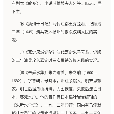
有剧本《故乡》、小说《忧愁夫人》等。Ibsen，易
卜生。
⑨《扬州十日记》清代江都王秀楚着，记顺治
二年（1645）清兵攻入扬州时惨杀汉族人民的实
况。
⑩《嘉定屠城记略》清代嘉定朱子素着，记顺
治二年清兵攻入嘉定时三次屠杀汉族人民的实况。
⑾《朱舜水集》朱之瑜着。朱之瑜（1600—
1682），字鲁屿，号舜水，浙江余姚人，明末思想
家。明亡后据舟山抗清，力图恢复，失败后流亡日
本，客死水户。他的着作有日本稻叶岩吉编辑的
《朱舜水全集》，一九一二年印行；国内有马浮就
稻叶本重订的《舜水遗书》二十五卷，一九一三年