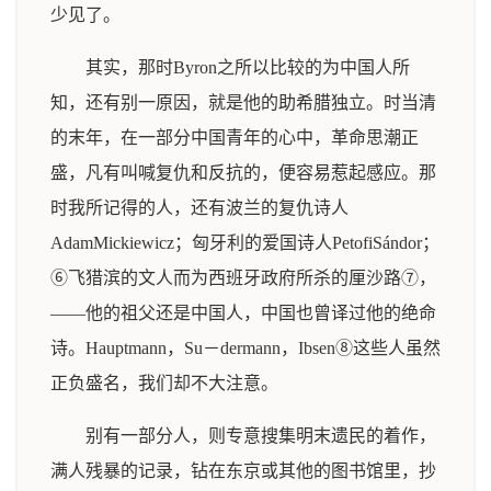
少见了。
其实，那时Byron之所以比较的为中国人所
知，还有别一原因，就是他的助希腊独立。时当清
的末年，在一部分中国青年的心中，革命思潮正
盛，凡有叫喊复仇和反抗的，便容易惹起感应。那
时我所记得的人，还有波兰的复仇诗人
AdamMickiewicz；匈牙利的爱国诗人PetofiSándor；
⑥飞猎滨的文人而为西班牙政府所杀的厘沙路⑦，
——他的祖父还是中国人，中国也曾译过他的绝命
诗。Hauptmann，Su－dermann，Ibsen⑧这些人虽然
正负盛名，我们却不大注意。
别有一部分人，则专意搜集明末遗民的着作，
满人残暴的记录，钻在东京或其他的图书馆里，抄