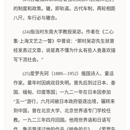
的制度和政策。辙，即轨道。古代车制，两轮相距
八尺，车行必与辙合。
(24)指当时东南大学教授吴宓。作者在《二心
集·上海文艺之一瞥》中曾说：“那时吴宓先生就曾
经发表过文章，说是真不懂为什幺有些人竟喜欢描
写下流社会。”
(25)爱罗先珂（1889—1952）俄国诗人、童话
作家。童年时因病双目失明。曾先后到过日本、泰
国、缅甸、印度等国；一九二一年在日本因参加
“五一”游行，六月间被日本政府驱逐出境，辗转来
到中国，曾在北京大学、北京世界语专门学校任
教。一九二三年四月回国。他用世界语和日语写
作，鲁迅曾译过他的作品《桃色的云》、《爱罗先