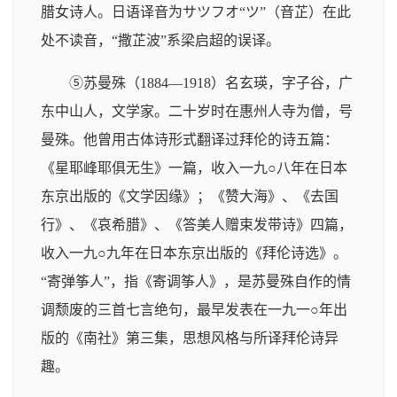
腊女诗人。日语译音为サツフオ“ツ”（音芷）在此
处不读音，“撒芷波”系梁启超的误译。
⑤苏曼殊（1884—1918）名玄瑛，字子谷，广
东中山人，文学家。二十岁时在惠州人寺为僧，号
曼殊。他曾用古体诗形式翻译过拜伦的诗五篇：
《星耶峰耶俱无生》一篇，收入一九○八年在日本
东京出版的《文学因缘》；《赞大海》、《去国
行》、《哀希腊》、《答美人赠束发带诗》四篇，
收入一九○九年在日本东京出版的《拜伦诗选》。
“寄弹筝人”，指《寄调筝人》，是苏曼殊自作的情
调颓废的三首七言绝句，最早发表在一九一○年出
版的《南社》第三集，思想风格与所译拜伦诗异
趣。