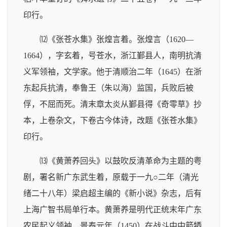
印行。
⑿《张苍水集》张煌言着。张煌言（1620—
1664），字玄着，号苍水，浙江鄞县人，南明抗清
义军领袖，文学家。他于清顺治二年（1645）在浙
东起兵抗清，奉鲁王（朱以海）监国，兵败后被
俘，不屈而死。清末章太炎从鄞县得《奇零草》抄
本，上卷杂文，下卷古今体诗，改题《张苍水集》
印行。
⒀《黄萧养回头》以鼓吹反清革命为主题的粤
剧，署名新广东武生着，原载于一九○二年（清光
绪二十八年）梁启超主编的《新小说》杂志，后有
上海广智书局单行本。黄萧养是明代正统末年广东
农民起义领袖，景泰元年（1450）在战斗中中箭牺