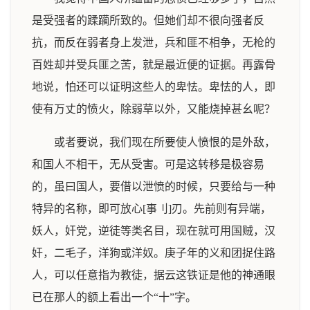
是受强者的蹂躏所致的。但她们却不很向强者反
抗，而反在弱者身上发泄，兵和匪不相争，无枪的
百姓却并受兵匪之苦，就是最近便的证据。再露骨
地说，怕还可以证明这些人的卑怯。卑怯的人，即
使有万丈的愤火，除弱草以外，又能烧掉甚幺呢？
或者要说，我们现在所要使人愤恨的是外敌，
和国人不相干，无从受害。可是这转移是极容易
的，虽曰国人，要借以泄愤的时候，只要给与一种
特异的名称，即可放心[事刂]刃。先前则有异端，
妖人，奸党，逆徒等类名目，现在就可用国贼，汉
奸，二毛子，洋狗或洋奴。庚子年的义和团捉住路
人，可以任意指为教徒，据云这铁证是他的神通眼
已在那人的额上看出一个“十”字。