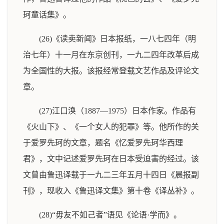
珂童话集》。
(26)《读卖新闻》日本报纸，一八七四年（明
治七年）十一月在东京创刊，一九二四年改革后成
为全国性的大报。该报经常登载文艺作品及评论文
章。
(27)江口涣（1887—1975）日本作家。作品有
《火山下》、《一个女人的犯罪》等。他所作的关
于爱罗先珂的文章，题名《忆爱罗先珂华西理
君》，文中记述爱罗先珂在日本受迫害的经过。该
文曾由鲁迅译载于一九二三年五月十四日《晨报副
刊》，现收入《鲁迅译文集》第十卷《译丛补》。
(28)“毋友不如己者”语见《论语·学而》。