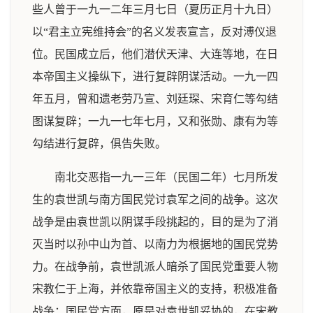
些人曾于一九一二年三月七日（夏历正月十九日）
以“君主立宪维持会”的名义发表宣言，反对溥仪退
位。民国成立后，他们潜伏天津、大连等地，在日
本帝国主义操纵下，进行复辟阴谋活动。一九一四
年五月，曾和遗老劳乃宣、刘廷琛、宋育仁等勾结
图谋复辟；一九一七年七月，又和张勋、康有为等
勾结进行复辟，俱告失败。
南北交恶指一九一三年（民国二年）七月所发
生的袁世凯与南方国民党讨袁军之间的战争。这次
战争是由袁世凯以阴谋手段挑起的，目的是为了消
灭当时以孙中山为首、以南力为根据地的国民党势
力。在战争前，袁世凯派人暗杀了国民党重要人物
宋教仁于上海，并依靠帝国主义的支持，积极准备
战争；国民党方面，原是对袁世凯妥协的，在宋教