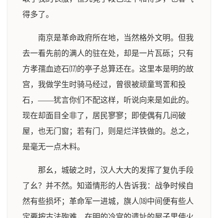
得多了。
南京是革命政府所在地，当然格外文明。但我
去一看先前的满人的驻在处，却是一片瓦砾；只有
方孝孺血迹石⒄的亭子总算还在。这里本是明的故
宫，我做学生时骑马经过，曾很被顽童骂詈和投
石，——犹言你们不配这样，听说向来是如此的。
现在却面目全非了，居民寥寥；即使偶有几间破
屋，也无门窗；若有门，则是烂洋铁做的。总之，
是毫无一点木料。
那幺，城破之时，汉人大大的发挥了复仇手段
了幺？并不然。知道情形的人告诉我：战争时候自
然有些损坏；革命军一进城，旗人⒅中间便有些人
定要按古法殉难，在明的冷宫的遗址的屋子里使火