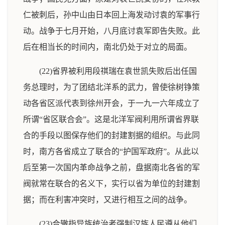
仁被刺后，孙中山由日本回上海发动讨袁的军事行
动。战争于七月开始，八月底讨袁军即告失败。此
后在相当长的时间内，南北仍处于对立的局面。
(22)省界被利用段祺瑞在袁世凯失败后出任国
务总理时，为了团结北洋系的武力，曾使徐树铮策
动各省区派代表到徐州开会，于一九一六年成立了
所谓“省区联合会”。这是北洋军阀利用所谓省界联
合的手段以图保存他们的封建割据的组织。与此同
时，南方各省成立了联合的“护国军政府”。从此以
后至第一次国内革命战争之前，盘据南北各省的军
阀就常在联合的名义下，实行以省为单位的封建割
据；而在利害冲突时，又进行相互之间的战争。
(23)合辙指异族统治者强制汉族人民遵从他们