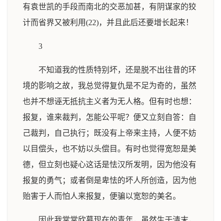
有袁世凯的手段而南北的交恶加甚，有阴谋家的狡
计而省界又被利用(22)，并且此后还要增长起来！
3
不知道我的性质特别坏，还是脱不出往昔的环
境的影响之故，我总觉得复仇是不足为奇的，虽然
也并不想诬无抵抗主义者为无人格。但有时也想：
报复，谁来裁判，怎能公平呢？便又立刻自答：自
己裁判，自己执行；既没有上帝来主持，人便不妨
以目偿头，也不妨以头偿目。有时也觉得宽恕是美
德，但立刻也疑心这话是怯汉所发明，因为他没有
报复的勇气；或者倒是卑怯的坏人所创造，因为他
贻害于人而怕人来报复，便骗以宽恕的美名。
因此我常常欣慕现在的青年，虽然生于清末，