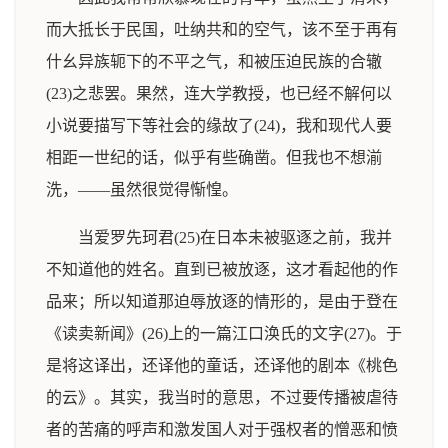
而大抵长于民国，吐纳共和的空气，该不至于再有
什幺异族轭下的不平之气，和被压迫民族的合辙
(23)之悲罢。果然，连大学教授，也已经不解何以
小说要描写下等社会的缘故了(24)，我和现代人要
相距一世纪的话，似乎有些确凿。但我也不想湔
洗，——虽然很觉得惭惶。
当爱罗先珂君(25)在日本未被驱逐之前，我并
不知道他的姓名。直到已被放逐，这才看起他的作
品来；所以知道那迫辱放逐的情形的，是由于登在
《读卖新闻》(26)上的一篇江口涣氏的文字(27)。于
是将这译出，还译他的童话，还译他的剧本《桃色
的云》。其实，我当时的意思，不过要传播被虐待
者的苦痛的呼声和激发国人对于强权者的憎恶和愤