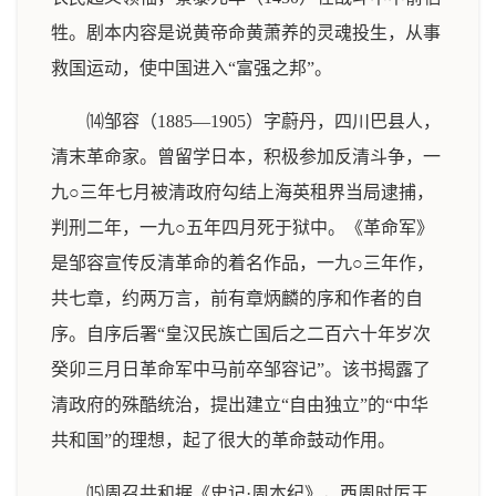
牲。剧本内容是说黄帝命黄萧养的灵魂投生，从事
救国运动，使中国进入“富强之邦”。
⒁邹容（1885—1905）字蔚丹，四川巴县人，
清末革命家。曾留学日本，积极参加反清斗争，一
九○三年七月被清政府勾结上海英租界当局逮捕，
判刑二年，一九○五年四月死于狱中。《革命军》
是邹容宣传反清革命的着名作品，一九○三年作，
共七章，约两万言，前有章炳麟的序和作者的自
序。自序后署“皇汉民族亡国后之二百六十年岁次
癸卯三月日革命军中马前卒邹容记”。该书揭露了
清政府的殊酷统治，提出建立“自由独立”的“中华
共和国”的理想，起了很大的革命鼓动作用。
⒂周召共和据《史记·周本纪》，西周时厉王