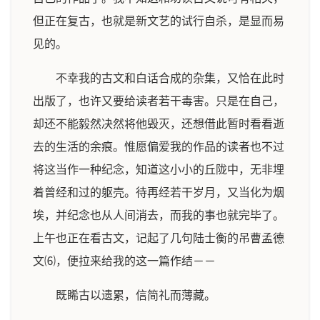
但正在复古，也就是新文艺的试行自杀，是显而易
见的。
不幸我的古文和白话合成的杂集，又恰在此时
出版了，也许又要给读者若干毒害。只是在自己，
却还不能毅然决然将他毁灭，还想借此暂时看看逝
去的生活的余痕。惟愿偏爱我的作品的读者也不过
将这当作一种纪念，知道这小小的丘陇中，无非埋
着曾经和过的躯壳。待再经若干岁月，又当化为烟
埃，并纪念也从人间消去，而我的事也就完毕了。
上午也正在看古文，记起了几句陆士衡的吊曹孟德
文⑹，便拉来给我的这一篇作结－－
既睎古以遗累，信简礼而薄藏。