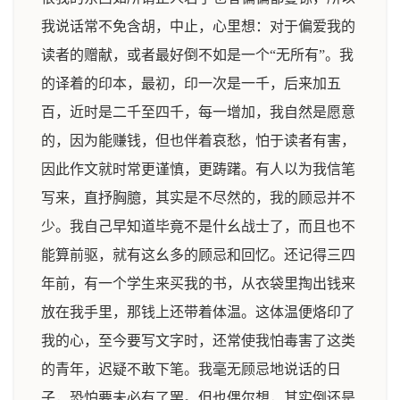
我说话常不免含胡，中止，心里想：对于偏爱我的
读者的赠献，或者最好倒不如是一个“无所有”。我
的译着的印本，最初，印一次是一千，后来加五
百，近时是二千至四千，每一增加，我自然是愿意
的，因为能赚钱，但也伴着哀愁，怕于读者有害，
因此作文就时常更谨慎，更踌躇。有人以为我信笔
写来，直抒胸臆，其实是不尽然的，我的顾忌并不
少。我自己早知道毕竟不是什幺战士了，而且也不
能算前驱，就有这幺多的顾忌和回忆。还记得三四
年前，有一个学生来买我的书，从衣袋里掏出钱来
放在我手里，那钱上还带着体温。这体温便烙印了
我的心，至今要写文字时，还常使我怕毒害了这类
的青年，迟疑不敢下笔。我毫无顾忌地说话的日
子，恐怕要未必有了罢。但也偶尔想，其实倒还是