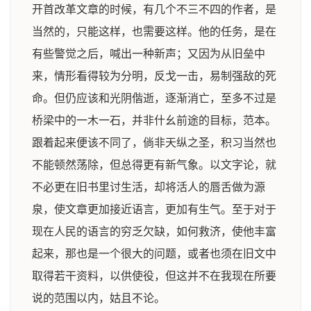
开首改革文章的时候，有几个不三不四的作者，是
当然的，只能这样，也需要这样。他的任务，是在
有些警觉之后，喊出一种新声；又因为从旧垒中
来，情形看得较为分明，反戈一击，易制强敌的死
命。但仍应该和光阴偕逝，逐渐消亡，至多不过是
桥梁中的一木一石，并非什幺前途的目标，范本。
跟着起来便该不同了，倘非天纵之圣，积习当然也
不能顿然荡除，但总得更有新气象。以文字论，就
不必更在旧书里讨生活，却将活人的唇舌做为源
泉，使文章更加接近语言，更加有生气。至于对于
现在人民的语言的穷乏欠缺，如何救济，使他丰富
起来，那也是一个很大的问题，或者也须在旧文中
取得若干资料，以供使役，但这并不在我现在所要
说的范围以内，姑且不论。