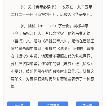
［5］见《青年必读书》，发表在一九二五年
二月二十一日《京报副刊》，后收入《华盖集》。
［6］陆机（261－303）字士衡，吴郡华亭
（今上海松江）人，晋代文学家。他的吊曹孟德
（曹操）文，题为《吊魏武帝文》，是他在晋朝王
室的藏书阁中看到了曹操的《遗令》而作的。曹操
在《遗令》中说，他死后不要照古代的繁礼厚葬，
葬礼应该简单些；遗物中的裘（皮衣）绂（印绶）
不要分，妓乐仍留在铜雀台按时上祭作乐。陆机这
篇吊文，对曹操临死时仍然眷恋这些表示了一种感
慨。
上一章
返回目录
下一章