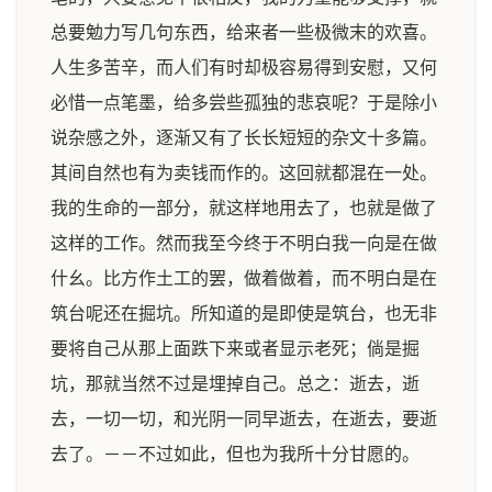
总要勉力写几句东西，给来者一些极微末的欢喜。
人生多苦辛，而人们有时却极容易得到安慰，又何
必惜一点笔墨，给多尝些孤独的悲哀呢？于是除小
说杂感之外，逐渐又有了长长短短的杂文十多篇。
其间自然也有为卖钱而作的。这回就都混在一处。
我的生命的一部分，就这样地用去了，也就是做了
这样的工作。然而我至今终于不明白我一向是在做
什幺。比方作土工的罢，做着做着，而不明白是在
筑台呢还在掘坑。所知道的是即使是筑台，也无非
要将自己从那上面跌下来或者显示老死；倘是掘
坑，那就当然不过是埋掉自己。总之：逝去，逝
去，一切一切，和光阴一同早逝去，在逝去，要逝
去了。－－不过如此，但也为我所十分甘愿的。