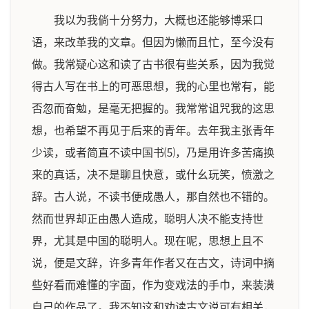
我以为我倘十分努力，大概也还能够博采口
语，来改革我的文章。但因为懒而且忙，至今没有
做。我常疑心这和读了古书很有些关系，因为我觉
得古人写在书上的可恶思想，我的心里也常有，能
否忽而奋勉，是毫无把握的。我常常诅咒我的这思
想，也希望不再见于后来的青年。去年我主张青年
少读，或者简直不读中国书⑸，乃是用许多苦痛换
来的真话，决不是聊且快意，或什幺玩笑，愤激之
辞。古人说，不读书便成愚人，那自然也不错的。
然而世界却正由愚人造成，聪明人决不能支持世
界，尤其是中国的聪明人。现在呢，思想上且不
说，便是文辞，许多青年作者又在古文，诗词中摘
些好看而难懂的字面，作为变戏法的手巾，来装潢
自己的作品了。我不知这和劝读古文说可有相关，