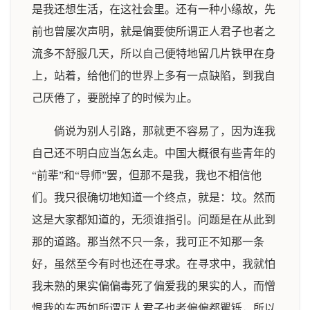
是我还想生活，在这社会里。还有一种小缘故，先
前也曾屡次声明，就是偏要使所谓正人君子也者之
流多不舒服几天，所以自己便特地留几片铁甲在身
上，站着，给他们的世界上多有一点缺陷，到我自
己厌倦了，要脱掉了的时候为止。
倘说为别人引路，那就更不容易了，因为连我
自己还不明白应当怎幺走。中国大概很有些青年的
“前辈”和“导师”罢，但那不是我，我也不相信他
们。我只很确切地知道一个终点，就是：坟。然而
这是大家都知道的，无须谁指引。问题是在从此到
那的道路。那当然不只一条，我可正不知那一条
好，虽然至今有时也还在寻求。在寻求中，我就怕
我未熟的果实偏偏毒死了偏爱我的果实的人，而憎
恨我的东西如所谓正人君子也者偏偏都矍铄，所以