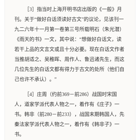
［3］指当时上海开明书店出版的《一般》月
刊。关于“做好白话须读好古文”的议论，见该刊一
九二六年十一月第一卷第三号所载明石（朱光潜）
《雨天的书》一文，其中说：“想做好白话文，读
若干上品的文言文或且十分必要。现在白话文作者
当推胡适之、吴稚晖、周作人、鲁迅诸先生，而这
几位先生的白话文都有得力于古文的处所（他们自
己也许不承认）。”
［4］庄周（约前369－前286）战国时宋国
人，道家学派代表人物之一，着作有《庄子》一
书。韩非（前280－前233），战国末期韩国人，先
秦法家学派代表人物之一，着作有《韩非子》一
书。