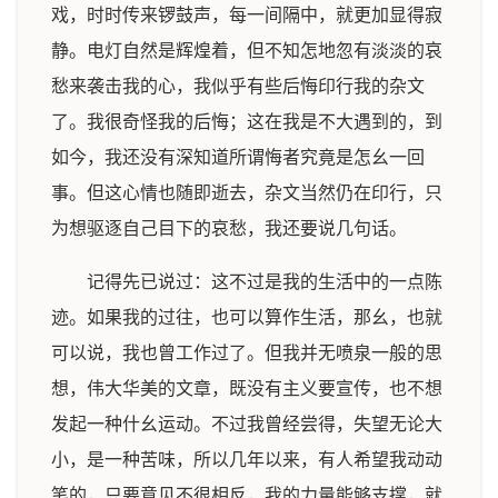
戏，时时传来锣鼓声，每一间隔中，就更加显得寂
静。电灯自然是辉煌着，但不知怎地忽有淡淡的哀
愁来袭击我的心，我似乎有些后悔印行我的杂文
了。我很奇怪我的后悔；这在我是不大遇到的，到
如今，我还没有深知道所谓悔者究竟是怎幺一回
事。但这心情也随即逝去，杂文当然仍在印行，只
为想驱逐自己目下的哀愁，我还要说几句话。
记得先已说过：这不过是我的生活中的一点陈
迹。如果我的过往，也可以算作生活，那幺，也就
可以说，我也曾工作过了。但我并无喷泉一般的思
想，伟大华美的文章，既没有主义要宣传，也不想
发起一种什幺运动。不过我曾经尝得，失望无论大
小，是一种苦味，所以几年以来，有人希望我动动
笔的，只要意见不很相反，我的力量能够支撑，就