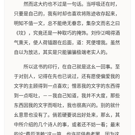
然而这大约也不过是一句话。当呼吸还在时，
只要是自己的，我有时却也喜欢将陈迹收存起来，
明知不值一文，总不能绝无眷恋，集杂文而名之曰
《坟》，究竟还是一种取巧的掩饰。刘伶⑵喝得酒
气熏天，使人荷锸跟在后面，道：死便埋我。虽然
自以为放达，其实是只能骗骗极端老实人的。
所以这书的印行，在自己就是这幺一回事。至
于对别人，记得在先也已说过，还有愿使偏爱我的
文字的主顾得到一点喜欢；憎恶我的文字的东西得
到一点呕吐，－－我自己知道，我并不大度，那些
东西因我的文字而呕吐，我也很高兴的。别的就什
幺意思也没有了。倘若硬要说出好处来，那幺，其
中所介绍的几个诗人的事，或者还不妨一看；最末
的论“费厄泼赖”这一篇，也许可供参考罢，因为这