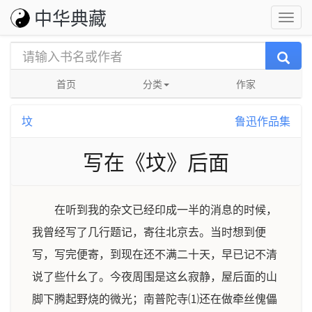
中华典藏
首页
分类
作家
坟
鲁迅作品集
写在《坟》后面
在听到我的杂文已经印成一半的消息的时候，
我曾经写了几行题记，寄往北京去。当时想到便
写，写完便寄，到现在还不满二十天，早已记不清
说了些什幺了。今夜周围是这幺寂静，屋后面的山
脚下腾起野烧的微光；南普陀寺⑴还在做牵丝傀儡