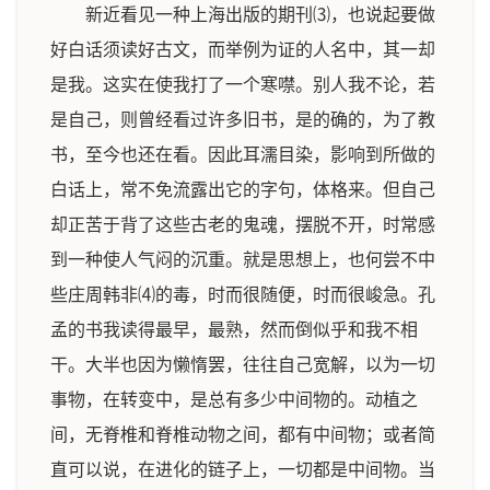
新近看见一种上海出版的期刊⑶，也说起要做
好白话须读好古文，而举例为证的人名中，其一却
是我。这实在使我打了一个寒噤。别人我不论，若
是自己，则曾经看过许多旧书，是的确的，为了教
书，至今也还在看。因此耳濡目染，影响到所做的
白话上，常不免流露出它的字句，体格来。但自己
却正苦于背了这些古老的鬼魂，摆脱不开，时常感
到一种使人气闷的沉重。就是思想上，也何尝不中
些庄周韩非⑷的毒，时而很随便，时而很峻急。孔
孟的书我读得最早，最熟，然而倒似乎和我不相
干。大半也因为懒惰罢，往往自己宽解，以为一切
事物，在转变中，是总有多少中间物的。动植之
间，无脊椎和脊椎动物之间，都有中间物；或者简
直可以说，在进化的链子上，一切都是中间物。当