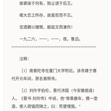
彼裘绂于何有，贻尘谤于后王。
嗟大恋之所存，故虽哲而不忘。
览遗籍以慷慨，献兹文而凄伤！
一九二六，一一，一一，夜。鲁迅。
======================================
注释：
［1］南普陀寺在厦门大学附近。该寺建于唐
代开元年间，原名普照寺。
［2］刘伶字伯伦，晋代沛国（今安徽宿县）
人。《晋书·刘伶传》中说，他“常乘鹿车，携一壶
酒，使人荷锸而随之，曰：死便埋我。”