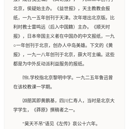
北京，侯疑始主办。《益世报》，天主教教会报
纸，一九一五年创刊于天津。次年增出北京版。比
利时教士雷鸣远（后入中国籍）主办。《顺天时
报》，日本帝国主义者在中国办的中文报纸，一九
○一年创刊于北京，创办人中岛美雄。下文的《黄
报》，一九一八年创刊于北京，薛大可主编。这些
都是为中外反动派利益服务的报纸。
⒆L学校指北京黎明中学。一九二五年鲁迅曾
在该校教课一学期。
⒇朋其即黄鹏基，四川仁寿人，当时是北京大
学学生，《莽原》撰稿者之一。
“昊天不吊”语见《左传》哀公十六年。