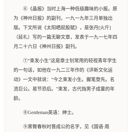
⑥《晶报》当时上海一种低级趣味的小报。原
为《神州日报》的副刊，一九一九年三月单独出
版。下文所说《太阳晒屁股赋》，是张丹[火斤]
（延礼）写的一篇无聊文章，发表于一九一七年四
月二十六日《神州日报》副刊。
⑦“束发小生”这是章士钊常用的轻视青年学生
的一句话，如他在一九二三年作的《评新文化运
动》一文中就说：“今之束发小生。握笔登先。名
流巨公。易节恐后。”束发，古代指男子成童的年
龄。
⑧Gentleman英语：绅士。
⑨黑臀春秋时晋成公的名字，见《国语·周