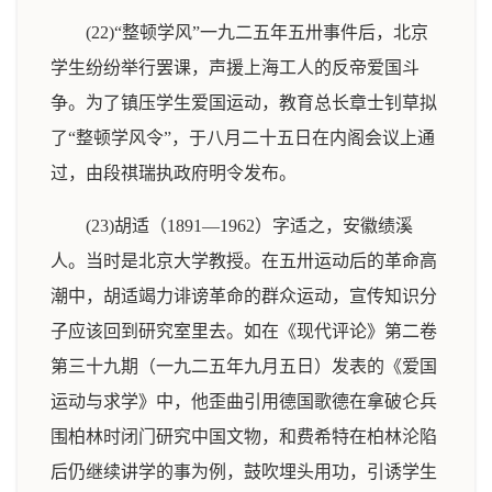
(22)“整顿学风”一九二五年五卅事件后，北京
学生纷纷举行罢课，声援上海工人的反帝爱国斗
争。为了镇压学生爱国运动，教育总长章士钊草拟
了“整顿学风令”，于八月二十五日在内阁会议上通
过，由段祺瑞执政府明令发布。
(23)胡适（1891—1962）字适之，安徽绩溪
人。当时是北京大学教授。在五卅运动后的革命高
潮中，胡适竭力诽谤革命的群众运动，宣传知识分
子应该回到研究室里去。如在《现代评论》第二卷
第三十九期（一九二五年九月五日）发表的《爱国
运动与求学》中，他歪曲引用德国歌德在拿破仑兵
围柏林时闭门研究中国文物，和费希特在柏林沦陷
后仍继续讲学的事为例，鼓吹埋头用功，引诱学生