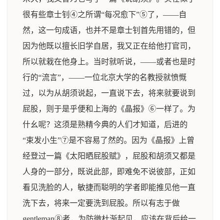
很有些章士钊④之所谓“每况愈下”⑤了，——自
然，这一句成语，也并不是章士钊首先用错的，但
因为他既以擅长旧学自居，我又正在给他打官司，
所以就栽在他身上。当时就听说，——或者也是时
行的“流言”，——一位北京大学的名教授就愤慨
过，以为从胡须说起，一直说下去，将来就要说到
屁股，则于是乎便和上海的《晶报》⑥一样了。为
什幺呢？这须是熟精今典的人们才知道，后进的
“束发小生”⑦是不容易了然的。因为《晶报》上曾
经登过一篇《太阳晒屁股赋》，屁股和胡须又都是
人身的一部分，既说此部，即难免不说彼部，正如
看见洗脸的人，敏捷而聪明的学者即能推见他一直
洗下去，将来一定要洗到屁股。所以有志于做
gentleman⑧者，为防微杜渐起见，应该在背后给一