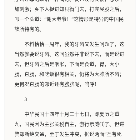
加刺激；乡下人捉进知县衙门去，打完屁股之后，
叩一个头道：“谢大老爷！”这情形是特异的中国民
族所特有的。
不料恰恰一周年，我的牙齿又发生问题了，这
当然就要说牙齿。这回虽然并非说下去，而是说进
去，但牙齿之后是咽喉，下面是食道，胃，大小
肠，直肠，和吃饭很有相关，仍将为大雅所不齿；
更何况直肠的邻近还有膀胱呢，呜呼！
3
中华民国十四年十月二十七日，即夏历之重
九，国民因为主张关税自主，游行示威⒄了。但巡
警却断绝交通，至于发生冲突，据说两面“互有死