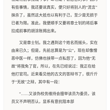
有些事情，我还要说真实，便只好将别人的“流言”
抹杀了，虽然这大抵也以有利于己，至少是无损于
已者为限。准此，我便顺手又要将章士钊的将后事
拉成前事的胡涂账揭出来。
又是章士钊。我之遇到这个姓名而摇头，实在
由来已久；但是，先前总算是为“公”，现在却像憎
恶中医一样，仿佛也挟带一点私怨了，因为他“无
故”将我免了官，所以，在先已经说过：我正在给
他打官司。近来看见他的古文的答辩书了，很斤斤
于“无故”之辩，其中有一段：
“……又该伪校务维持会擅举该员为委员，该
员又不声明否认，显系有意抗阻本部