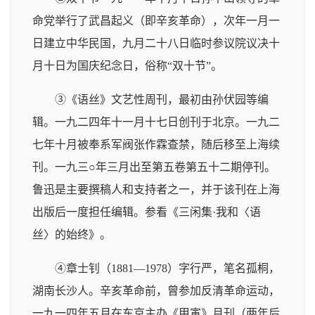
命党举行了武昌起义（即辛亥革命），次年一月一
日建立中华民国，九月二十八日临时参议院议决十
月十日为国庆纪念日，俗称“双十节”。
③《语丝》文艺性周刊，最初由孙伏园等编
辑。一九二四年十一月十七日创刊于北京。一九二
七年十月被奉系军阀张作霖查禁，随后移至上海续
刊。一九三○年三月出至第五卷第五十二期停刊。
鲁迅是主要撰稿人和支持者之一，并于该刊在上海
出版后一度担任编辑。参看《三闲集·我和〈语
丝〉的始终》。
④章士钊（1881—1978）字行严，笔名孤桐，
湖南长沙人。辛亥革命前，曾参加反清革命运动，
一九一四年五月在东京主办《甲寅》月刊（两年后