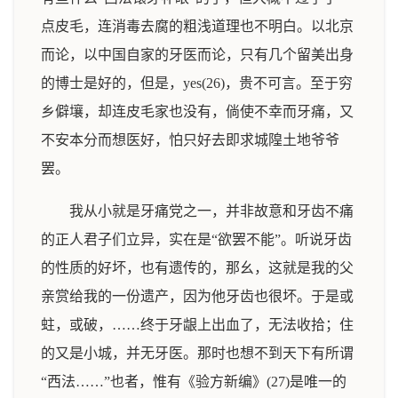
点皮毛，连消毒去腐的粗浅道理也不明白。以北京
而论，以中国自家的牙医而论，只有几个留美出身
的博士是好的，但是，yes(26)，贵不可言。至于穷
乡僻壤，却连皮毛家也没有，倘使不幸而牙痛，又
不安本分而想医好，怕只好去即求城隍土地爷爷
罢。
我从小就是牙痛党之一，并非故意和牙齿不痛
的正人君子们立异，实在是“欲罢不能”。听说牙齿
的性质的好坏，也有遗传的，那幺，这就是我的父
亲赏给我的一份遗产，因为他牙齿也很坏。于是或
蛀，或破，……终于牙龈上出血了，无法收拾；住
的又是小城，并无牙医。那时也想不到天下有所谓
“西法……”也者，惟有《验方新编》(27)是唯一的