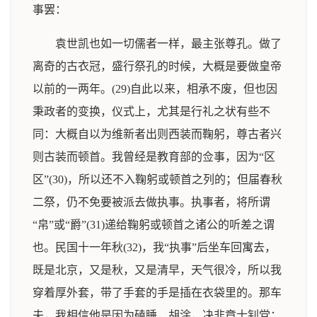
事罢：
袁世凯也如一切儒者一样，最主张尊孔。做了
离奇的古衣冠，盛行祭孔的时候，大概是要做皇帝
以前的一两年。(29)自此以来，相承不废，但也因
秉政者的变换，仪式上，尤其是行礼之状有些不
同：大概自以为维新者出则西装而鞠躬，尊古者兴
则古装而顿首。我曾经是教育部的佥事，因为“区
区”(30)，所以还不入鞠躬或顿首之列的；但届春秋
二祭，仍不免要被派去做执事。执事者，将所谓
“帛”或“爵”(31)递给鞠躬或顿首之诸公的听差之谓
也。民国十一年秋(32)，我“执事”后坐车回寓去，
既是北京，又是秋，又是清早，天气很冷，所以我
穿着厚外套，带了手套的手是插在衣袋里的。那车
夫，我相信他是因为磕睡，胡涂，决非章士钊党；