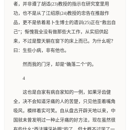
者，并非遵了胡适(23)教授的指示在研究室里用
功，也不是从了江绍原(24)教授的忠告在推敲作
品，更不是依着易卜生博士的遗训(25)正在“救出自
己”；惭愧我全没有做那些大工作，从实招供起
来，不过是整天躺在窗下的床上而已。为什幺呢？
曰：生些小病，非有他也。
然而我的门牙，却是“确落二个”的。
4
这也是自家有病自家知的一例，如果牙齿健
全，决不会知道牙痛的人的苦楚，只见他歪着嘴角
吸风，模样着实可笑。自从盘古开辟天地以来，中
国就未曾发明过一种止牙痛的好方法，现在虽然很
有些什幺“西法镶牙补眼”的了，但大概不过学了一