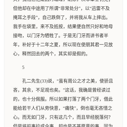
但他却在中途用了所谓“非常处分”，以“迅雷不及
掩耳之手段”，自己跌倒了，并将我从车上摔出。
我手在袋里，来不及抵按，结果便自然只好和地母
接吻，以门牙为牺牲了。于是无门牙而讲书者半
年，补好于十二年之夏，所以现在使朋其君一见放
心，释然回去的两个，其实却是假的。
5
孔二先生(33)说，“虽有周公之才之美，使骄且
吝，其余，不足观也矣。”这话，我确是曾经读过
的，也十分佩服。所以如果打落了两个门牙，借此
能给若干人们从旁快意，“痛快”，倒也毫无吝惜之
心。而无如门牙，只有这几个，而且早经脱落何？
但是将前事拉成今事，却也是不甚愿意的事，因为