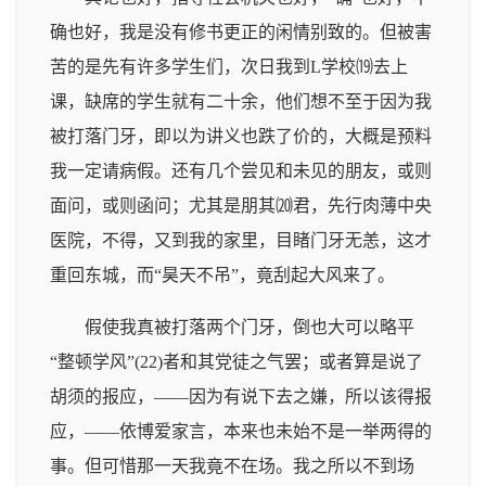
确也好，我是没有修书更正的闲情别致的。但被害
苦的是先有许多学生们，次日我到L学校⒆去上
课，缺席的学生就有二十余，他们想不至于因为我
被打落门牙，即以为讲义也跌了价的，大概是预料
我一定请病假。还有几个尝见和未见的朋友，或则
面问，或则函问；尤其是朋其⒇君，先行肉薄中央
医院，不得，又到我的家里，目睹门牙无恙，这才
重回东城，而“昊天不吊”，竟刮起大风来了。
假使我真被打落两个门牙，倒也大可以略平
“整顿学风”(22)者和其党徒之气罢；或者算是说了
胡须的报应，——因为有说下去之嫌，所以该得报
应，——依博爱家言，本来也未始不是一举两得的
事。但可惜那一天我竟不在场。我之所以不到场