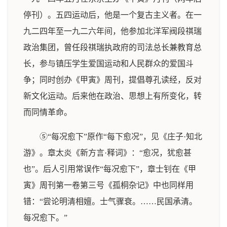
停刊）。五四运动后，他是一个复古主义者。在一
九二四年至一九二六年间，他参加北洋军阀段祺瑞
政治集团，曾任段祺瑞执政府的司法总长兼教育总
长，参与镇压学生爱国运动和人民群众的爱国斗
争；同时创办《甲寅》周刊，提倡尊孔读经，反对
新文化运动。后来他在政治、思想上有所变化，转
而同情革命。
⑤“每况愈下”原作“每下愈况”，见《庄子·知北
游》。章太炎《新方言·释词》：“愈况，犹愈甚
也”。后人引用常误作“每况愈下”，章士钊在《甲
寅》周刊第一卷第三号《孤桐杂记》中也同样用
错：“尝论明清相嬗。士气骤衰。……民国承清。
每况愈下。”