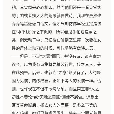
驰，其实倒是心心相印。然而他们还是一看见堂客
的手帕或者姨太太的荒冢就要做诗。我现在虽然也
弄弄笔墨做做白话文，但才气却仿佛早经注定是该
在“水平线”⑩之下似的，所以看见手帕或荒冢之
类，倒无动于中；只记得在解剖室里第一次要在女
性的尸体上动刀的时候，可似乎略有做诗之意，
——但是，不过“之意”而已，并没有诗，读者幸勿
误会，以为我有诗集将要精装行世，传之其人，先
在此预告。后来，也就连“之意”都没有了，大约是
因为见惯了的缘故罢，正如下等人的说惯一样。否
则，也许现在不但不敢说胡须，而且简直非“人之
初性本善论”或“天地玄黄赋”⑾便不屑做。遥想土
耳其革命⑿后，撕去女人的面幕，是多幺下等的
事？呜呼，她们已将嘴巴露出，将来一定要光着屁