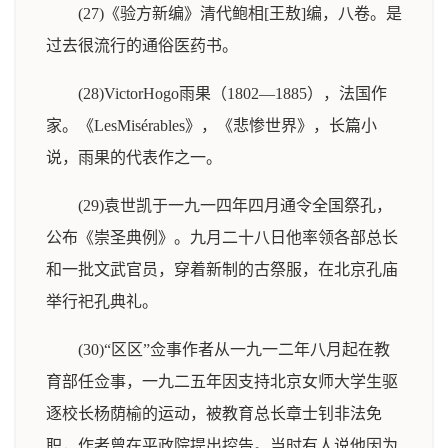
(27)《验方新编》清代鲍相[王敖]编，八卷。是
过去很流行的通俗医药书。
(28)VictorHogo雨果（1802—1885），法国作
家。《LesMisérables》，《悲惨世界》，长篇小
说，雨果的代表作之一。
(29)袁世凯于一九一四年四月通令全国祭孔，
公布《崇圣典例》。九月二十八日他率领各部总长
和一批文武官员，穿着新制的古祭服，在北京孔庙
举行祀孔典礼。
(30)“区区”佥事作者从一九一二年八月起在教
育部任佥事，一九二五年因支持北京女师大学生驱
逐校长杨荫榆的运动，被教育总长章士钊非法免
职，作者曾在平政院提出控告。当时有人说他因为