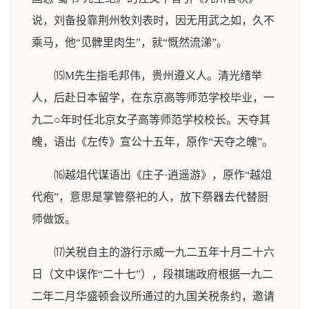
说，刘备投靠荆州牧刘表时，因无用武之如，久不
乘马，他“见髀里肉生”，就“慨然流涕”。
⒂M先生指毛邦伟，贵州遵义人。清光绪举
人，后赴日本留学，在东京高等师范学校毕业，一
九二○年时任北京女子高等师范学校校长。天夺其
魄，语出《左传》宣公十五年，原作“天夺之魄”。
⒃越俎代谋语出《庄子·逍遥游》，原作“越俎
代疱”，意思是掌管祭祀的人，放下祭器去代替厨
师做饭。
⒄关税自主的游行示威一九二五年十月二十六
日（文中误作“二十七”），段祺瑞政府根据一九二
二年二月华盛顿会议所通过的九国关税条约，邀请