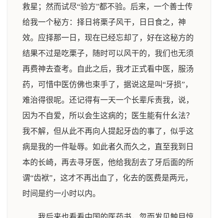
救星；然而试尽“验方”都不验。后来，一个善士传
给我一个秘方：择日将栗子风干，日日食之，神
效。应择那一日，现在已经忘却了，好在这秘方的
结果不过是吃栗子，随时可以风干的，我们也无须
再费神去查考。自此之后，我才正式看中医，服汤
药，可惜中医仿佛也束手了，据说这是叫“牙损”，
难治得很呢。还记得有一天一个长辈斥责我，说，
因为不自爱，所以会生这病的；医生能有什幺法？
我不解，但从此不再向人提起牙齿的事了，似乎这
病是我的一件耻辱。如此者久而久之，直至我到日
本的长崎，再去寻牙医，他给我刮去了牙后面的所
谓“齿袱”，这才不再出血了，化去的医费是两元，
时间是约一小时以内。
我后来也看看中国的医药书，忽而发见触目惊