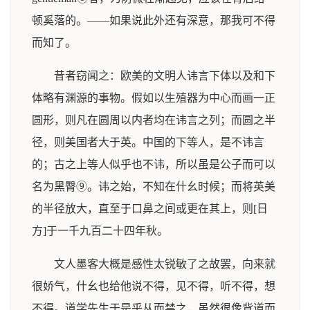
顿奚落的。——如果说此外还有深意，那我可不得
而知了。
昔者窃闻之：欧美的文明人讳言下体以及和下
体略有渊源的事物。假如以生殖器为中心而画一正
圆形，则凡在圆周以内者均在讳言之列；而圆之半
径，则美国者大于英。中国的下等人，是不讳言
的；古之上等人似乎也不讳，所以虽是公子而可以
名为黑臀⑨。讳之始，不知在什幺时候；而将英美
的半径放大，直至于口鼻之间或更在其上，则[日
方]于一千九百二十四年秋。
文人墨客大概是感性太锐敏了之故罢，向来就
很娇气，什幺也给他说不得，见不得，听不得，想
不得。道学先生于是乎从而禁之，虽然很像背道而