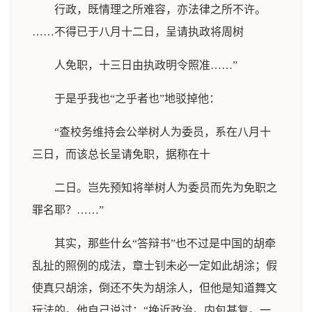
行政，既情理之所难容，亦法律之所不许。
……不得已于八月十二日，呈请执政将周树
人免职，十三日由执政明令照准……”
于是乎我也“之乎者也”地驳掉他：
“查校务维持会公举树人为委员，系在八月十
三日，而该总长呈请免职，据称在十
二日。岂先预知将举树人为委员而先为免职之
罪名耶？……”
其实，那些什幺“答辩书”也不过是中国的胡牵
乱扯的照例的成法，章士钊未必一定如此胡涂；假
使真只胡涂，倒还不失为胡涂人，但他是知道舞文
玩法的。他自己说过：“挽近政治。内包甚复。一