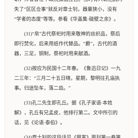
失了“区区佥事”就反对章士钊，器量狭小，没有
“学者的态度”等等。参看《华盖集·碰壁之余》。
(31)“帛”古代祭祀时用来敬神的丝织品，祭后
即行焚化，后来用纸作代替品。“爵”，古代的酒
器，三足，铜制，祭祀时用来献酒。
(32)按应为民国十二年春。《鲁迅日记》一九
二三年：“三月二十五日晴，星期，黎明往孔庙执
事。归途坠车，落二齿。”
(33)孔二先生即孔丘。据《孔子家语·本姓
解》，孔丘有兄孟皮，他排行第二。文中所引的
话，见《论语·泰伯》。
(34)章士钊的这段话见《甲寅》周刊第一卷第