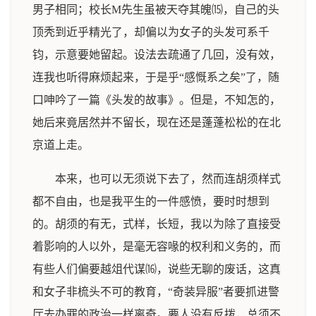
男子相同；校长M先生虽被天夺其魄⒂，自己的头
顶秃到近乎精光了，却偏以为女子的头发可系千
钧，示意要她留起。设法去疏通了几回，没有效，
连我也听得麻烦起来，于是乎“感慨系之矣”了，随
口呻吟了一篇《头发的故事》。但是，不知怎的，
她后来竟居然并不留长，现在还是蓬蓬松松的在北
京道上走。
本来，也可以无须说下去了，然而连胡须样式
都不自由，也是我平生的一件感愤，要时时想到
的。胡须的有无，式样，长短，我以为除了直接受
着影响的人以外，是毫无容喙的权利和义务的，而
有些人们偏要越俎代谋⒃，说些无聊的废话，这真
和女子非梳头不可的教育，“奇装异服”者要抓进警
厅去办罪的政治一样离奇。要人没有反拨，总须不