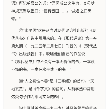
语》所记单襄公的话：“吾闻成公之生也，其母梦
神规其臀以墨曰：‘使有晋国……。’故名之曰黑
臀。”
⑩“水平线”这是从当时现代评论社出版的《现
代丛书》广告中引用来的。在《现代评论》第一卷
第九期（一九二五年二月七日）刊登的《〈现代丛
书〉出版预告》中，吹嘘他们自己的作品说：
“《现代丛书》中不会有一本无价值的书，一本读
不懂的书，一本在水平线下的书。”
⑾“人之初性本善”是《三字经》的首句。“天
地玄黄”，是《千字文》的首句。从前学塾中常用
这类句子作为练习文章的题目。
⑿土耳其革命指一九一九年基马尔领导的反帝