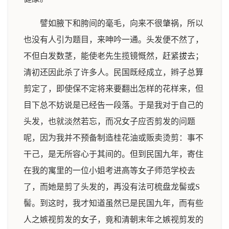
譬如腋下和胯间的毫毛，向来不很肇祸，所以
也没有人引为题目，来呻吟一通。头发便不然了，
不但白发数茎，能使老先生揽镜慨然，赶紧拔去；
清初还因此杀了许多人。民国既经成立，辫子总算
剪定了，即使保不定将来要翻出怎样的花样来，但
目下总不妨说是已经告一段落。于是我对于自己的
头发，也就淡然若忘，而况女子应否剪发的问题
呢，因为我并不预备制造桂花油或贩卖烫剪：事不
干己，是无所容心于其间的。但到民国九年，寄住
在我的寓里的一位小姐考进高等女子师范学校去
了，而她是剪了头发的，再没有法可梳盘龙髻或S
髻。到这时，我才知道虽然已是民国九年，而有些
人之嫉视剪发的女子，竟和清朝末年之嫉视剪发的