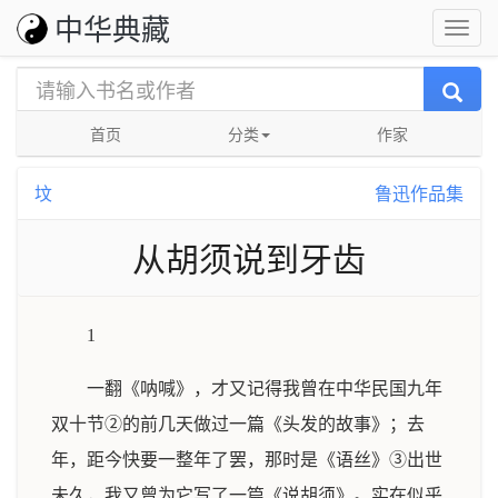
中华典藏
首页
分类
作家
坟
鲁迅作品集
从胡须说到牙齿
1
一翻《呐喊》，才又记得我曾在中华民国九年
双十节②的前几天做过一篇《头发的故事》；去
年，距今快要一整年了罢，那时是《语丝》③出世
未久，我又曾为它写了一篇《说胡须》。实在似乎