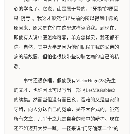
心的学说了。它说，齿是属于肾的，“牙损”的原因
是“阴亏”。我这才顿然悟出先前的所以得到申斥的
原因来，原来是它们在这里这样诬陷我。到现在，
即使有人说中医怎样可靠，单方怎样灵，我还都不
信。自然，其中大半是因为他们耽误了我的父亲的
病的缘故罢，但怕也很挟带些切肤之痛的自己的私
怨。
事情还很多哩，假使我有VictorHugo(28)先生
的文才，也许因此可以写出一部《LesMisérables》
的续集。然而岂但没有而已幺，遭难的又是自家的
牙齿，向人分送自己的冤单，是不大合式的，虽然
所有文章，几乎十之九是自身的暗中的辩护。现在
还不如迈开大步一跳，一径来说“门牙确落二个”的