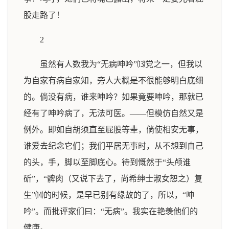
股走路了！
2
虽然有人数我为“无病呻吟”⒀党之一，但我以
为自家有病自家知，旁人大概是不很能够明白底细
的。倘没有病，谁来呻吟？如果竟要呻吟，那就已
经有了呻吟病了，无法可医。——但模仿自然又是
例外。即如自胡须直至屁股等辈，倘使相安无事，
谁爱去纪念它们；我们平居无事时，从不想到自己
的头，手，脚以至脚底心。待到慨然于“头颅谁
斫”，“髀肉（又说下去了，尚希绅士淑女恕之）复
生”⒁的时候，是早已别有缘故的了，所以，“呻
吟”。而批评家们曰：“无病”。我实在艳羡他们的
健康。