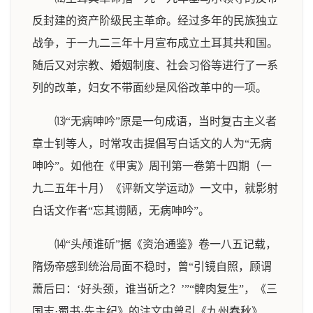
反封建的资产阶级民主革命。经过多年的民族独立
战争，于一九二三年十月宣布成立土耳其共和国。
随后又对宗教、婚姻制度、社会习俗等进行了一系
列的改革，妇女不带面纱是风俗改革中的一项。
⒀“无病呻吟”原是一句成语，当时复古主义者
章士钊等人，时常攻击提倡写白话文的人为“无病
呻吟”。如他在《甲寅》周刊第一卷第十四期（一
九二五年十月）《评新文学运动》一文中，就影射
白话文作者“忘其谫陋，无病呻吟”。
⒁“头颅谁斫”据《资治通鉴》卷一八五记载，
隋炀帝感到统治局面不稳时，曾“引镜自照，顾谓
萧后曰：‘好头颈，谁当斫之？’”“髀肉复生”，《三
国志·蜀书·先主纪》的注文中曾引《九州春秋》