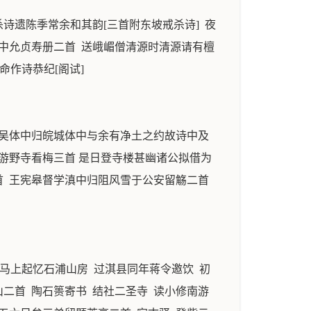
诗遗陈季常余和其韵[三首附东坡戒杀诗] 夜
中允贞寿册二首 送峨嵋僧清源时清源请有檀
命作诗恭纪[阁试]
送吴体中归皖城体中与余有净土之约故诗中及
游野寺看梅三首 是日登寺楼甚幽诸公拟借为
首 王宪皋督学滇中归阻风雪于公安留觞二首
 马上起忆石浦山房 过淇县同年蒋令邀饮 初
山二首 陶石篑寄书 结社二圣寺 读小修南游