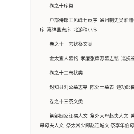
卷之十序类
户部侍郎王见峰七袠序 通州刺史吴淮浦
序 嘉祥县志序 北游稿小序
卷之十一志状祭文类
金太宜人墓铭 孝廉张廉源墓志铭 巡抚
卷之十二志状类
封知县刘公墓志铭 陈处士墓表 迪功郎
卷之十三祭文类
祭邹姻家汪孺人文 祭外大母赵夫人文 
皋母夫人文 祭太常少卿赵连城文 祭李年伯