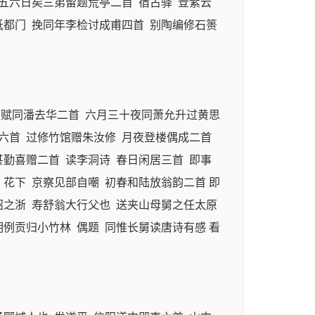
行五六日矣三弟留题荒亭二首 宿古驿 登紫云
抵都门 挽同年李检讨成甫四首 别陶编修石篑
韵赋同潘去华二首 六月三十夜同萧允升过黄思
六首 过修竹馆赠朱汝修 月夜登楼偶成二首
勤喜赠二首 读李洞诗 春日闲居三首 即事
花下 京察见部自嘲 初春和陆放翁韵二首 即
诏之浙 寿舒翁大行父也 送夹山母舅之任太原
例贡归小竹林 偶题 同惟长舅读唐诗有感 看