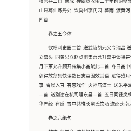
稿志喜三首 偶成 桂阇黎收余二十年前题壁诗
山是葛仙炼丹处 饮禹州李氏园 暮雨 渡黄
四首
卷之五今体
饮杨刺史园二首 送武陵胡元父令瑞昌 
立斋头 同黄思立赵贞甫集萧允升斋中谈禅甚
月下萧允升顾开雍集小斋赋此二首 冬日斋中
偶得放翁集快读数日志喜因效其语 赋得残月
事 雪晨入直 有感戏作 火神庙道士 送朱
二首 送别谢在杭司理东昌二首 五日同锺樊
华严经 有感 雪中共惟长舅氏饮酒 送邵芝南
卷之六绝句