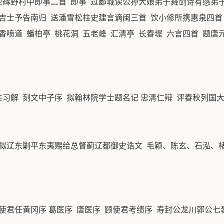
行卫辉野村中即事二首 即事 过郾城读公孙大娘弟子舞剑诗有感弟
吉士予告南归 送潘雪松柱史建言谪闽三首 饮小修所携惠泉四首 
天香喷道 蟠柏亭 桃花洞 五老峰 汇清亭 长春堤 六言四首 题
性习解 刻文中子序 拟翰林院学士题名记 忠清仁辩 评春秋列国
 拟辽东剿平东夷赐给总督蓟辽都御史诰文 毛颖、陈玄、石泓、楮
使君任黄冈序 葛医序 唐医序 顾使君考绩序 寿封公龙川郭公七