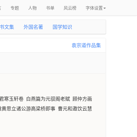
言
专题
人物
书单
风云榜
字体设置
书文集
外国名著
国学知识
袁宗道作品集
君寒玉轩卷 白燕篇为元驭阁老赋 顾仲方画
邀黄思立诸公游高梁桥即事 曹元和邀饮云慧