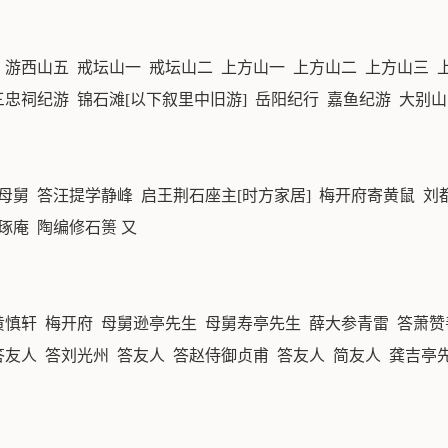
 游西山五 戒坛山一 戒坛山二 上方山一 上方山二 上方山三 
三忠祠纪游 锦石滩[以下叙里中旧游] 岳阳纪行 嘉鱼纪游 大别山
母舅 答汪提学静峰 启王荆石座主[时方家居] 梅开府寄黄鼠 刘
琢庵 陶编修石篑 又
黄慎轩 梅开府 母舅逊亭先生 母舅寿亭先生 薛大参青雷 答萧赞
答友人 答刘光州 答友人 答赵侍御贞甫 答友人 简友人 龚吉亭