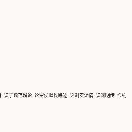
肖 读子瞻范增论 论留侯邺侯踪迹 论谢安矫情 读渊明传 俭约