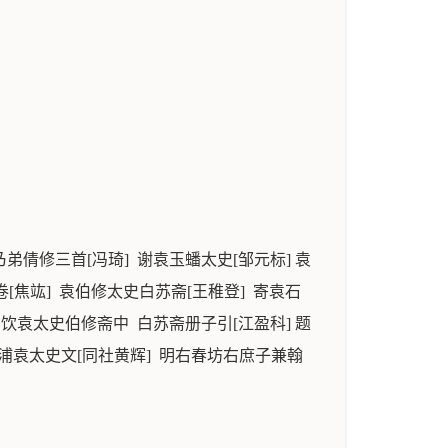
倩修三首[冯琦] 谢袁玉蟠太史[邹元标] 袁
[焦竑] 袁伯修太史白苏斋[王稚登] 寄袁石
 饮袁太史伯修斋中 白苏斋册子引[江盈科] 题
石浦袁太史文[同社黄辉] 明右春坊右庶子兼翰