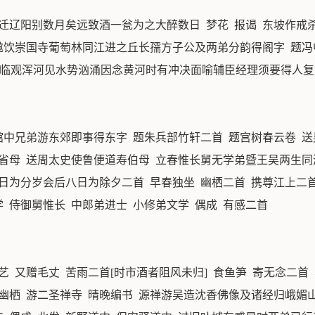
迁辽阳别数月矣远致酒一瓮为之大醉数日 梦花 报谒 东坡作戒杀
邀饮崇国寺葡萄林同江进之丘长孺方子公及两弟分韵得阁字 题冯
山临观浑河见水势汹涌因念黄河时有冲决面喻辅臣经理须要得人复
偕馆中兄弟游东郊即事得东字 题朱兵部竹轩二首 题宫树春云卷 
道省母 送周太史使鲁便道寿伯母 立春惟长舅无学弟暨王吴两生同
日为分岁会后八日为除夕二首 早春独坐 幽栖二首 携尊江上二
 侍御舅惟长 中郎弟进士 小修弟文学 偶成 有感二首
 又赠毛丈 苦雨二首[时市酒者阻风未归] 食鱼笋 寄无念二首
 幽栖 游二圣禅寺 晴晚编书 源禅游吴造沈香佛像及诸经归峨媚