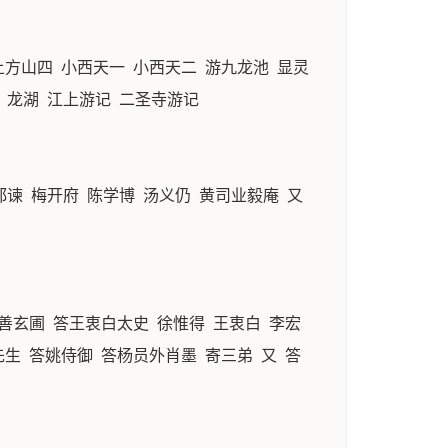
上方山四 小西天一 小西天二 游九龙池 显灵
 龙湖 江上游记 二圣寺游记
都谏 梅开府 陈学博 汤义仍 黄司业毅庵 又
善玄圃 答王衷白太史 徐惟得 王衷白 李宏
先生 答姚侍御 答杨员外肖墨 寄三弟 又 答