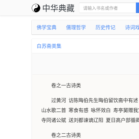
中华典藏
佛学宝典
儒理哲学
历史传记
诗词
白苏斋类集
卷之一古诗类
过黄河 访陈晦伯先生晦伯留饮斋中有述
山水歌二首 寒食有感 咏怀效白 寿亭舅赠
寺同诸公赋 送刘都谏谪辽阳 夏日高户部循
卷之二古诗类