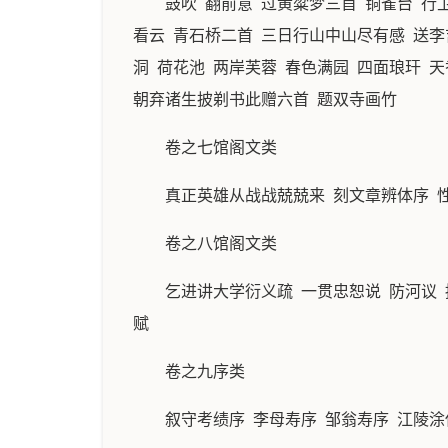
鼓吹 翻前意 过黄粱梦三首 铜雀台 
看云 青石桥二首 三日行山中山尽有感 送李
洞 荷花池 两岸芙蓉 春色满园 四面琅玕 
朝弃诸生披剃书此赠六首 题双寺画竹
卷之七馆阁文类
真正英雄从战战兢兢来 刻文章辨体序 
卷之八馆阁文类
乞进讲大学衍义疏 一贯忠恕说 防河议
赋
卷之九序类
叙守考绩序 李母寿序 邹翁寿序 江陵涂