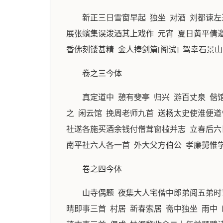
新正三日雪窗早起 独坐 对酒 刘都谏左
展张蠙集误泼酒其上戏作 元宵 夏日黄平倩
香佛刻镂甚精 金人捧剑篇[阁试] 驾幸石景
卷之三今体
真定道中 憩有斐亭 归兴 游百丈泉 
之 闲云馆 挽周老师九首 送杨太史使淮便
社遂各施买酒余钱付僧茸窗槛并志 立春后六
南平社六人各一首 外大父方伯公 孝廉舅惟学
卷之四今体
山寺偶题 夜集大人宅偕中郎弟阅五弟时艺
晴即事三首 村居 新春索居 斋中独坐 雨中