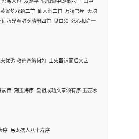
子郾城人也 发遂平 信阳道中即事六首 山中
黄粱梦戏题二首 仙人洞二首 万猿书屋 天均
唐元征乃兄渔唱晚晴册四首 见白须 死心和尚一
大夫优劣 救荒奇策何如 士先器识而后文艺
素传 刻玉海序 皇祖成功文章颂有序 玉壶冰
袠序 易太孺人八十寿序