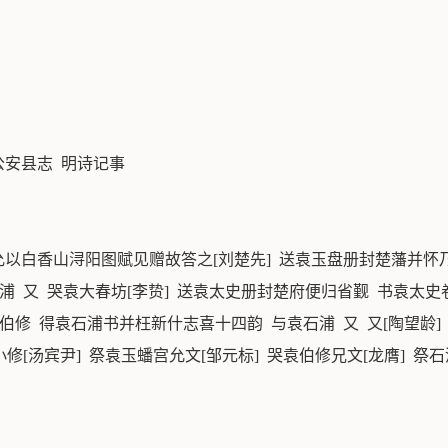
公安县志 明诗记事
白香山浔阳图赋见赠故答之[刘楚先] 送袁玉盘册封楚藩并怀乃弟
浦 又 哭袁大春坊[李贽] 送袁太史册封楚府便归省觐 书袁太史卷
伯修 得袁石浦书并枉新什志喜十四韵 与袁石浦 又 又[陶望龄]
修[汤宾尹] 祭袁玉蟠宫允文[邹元标] 哭袁伯修兄文[龙膺] 祭