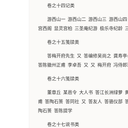
卷之十四记类
游西山一 游西山二 游西山三 游西山四
宫西阁 显灵宫柏 三圣庵纪游 极乐寺纪龄 
卷之十五笺牍类
答梅开府先生 又 答编修吴尚之 龚寿亭
答陈徽州正甫 李卓吾 又 又 梅开府 冯侍郎
卷之十六笺牍类
董章丘 某邑令 大人书 答江长洲绿萝 
甫 答陶石篑 答同社 又 答友人 答骆仪部 
陶石篑 答陈提学
卷之十七说书类