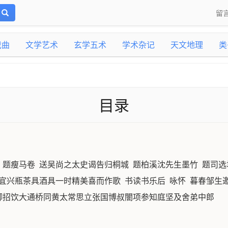
留
戏曲
文学艺术
玄学五术
学术杂记
天文地理
类
目录
 题瘦马卷 送吴尚之太史谒告归桐城 题柏溪沈先生墨竹 题司选
我宜兴瓶茶具酒具一时精美喜而作歌 书读书乐后 咏怀 暮春邹生
卿招饮大通桥同黄太常思立张国博叔闇项参知庭坚及舍弟中郎