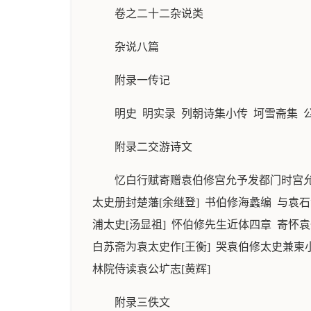
卷之二十二杂说类
杂说八篇
附录一传记
明史 明实录 列朝诗集小传 坷雪斋集 
附录二交游诗文
忆白行赋寄赠袁伯修宫允予发都门时宫允以
太史册封楚藩[余继登] 书伯修海蠡编 与袁石
浦太史[汤显祖] 怀伯修先生近体四章 寄怀袁
白苏斋为袁太史作[王衡] 哭袁伯修太史兼柬小
林院侍读袁公圹志[黄辉]
附录三佚文