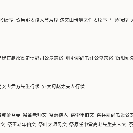
考绩序 贺邑邹太孺人节寿序 送夹山母舅之任太原序 牟镇抚序 
福建右副都御史傅野司公墓志铭 明吏部尚书汪公墓志铭 衡阳邹
南安少尹方先生行状 外大母赵太夫人行状
祭邹金吾妻 祭盛老师文 祭萧孺人 祭李年伯文 祭兵部尚书张公文
母文 祭王老年伯文 祭叶太师母文 祭原任中堂高老先生夫人文 