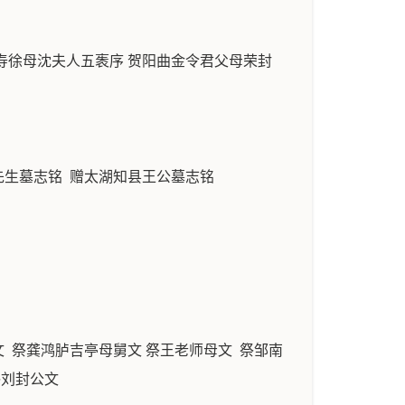
寿徐母沈夫人五袠序 贺阳曲金令君父母荣封
先生墓志铭 赠太湖知县王公墓志铭
 祭龚鸿胪吉亭母舅文 祭王老师母文 祭邹南
祭刘封公文