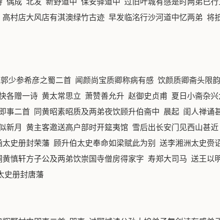
 偶成 北发 新野道中 保安驿道中 过旧叶城有感是时两弟已
河 高村店大风店有淇澳绿竹古迹 早发临洺行沙河道中忆两弟 将
送郭少参希彦之蜀二首 闻颜尚宝质卿称病有感 饮颜质卿斋头限
快各赠一诗 黄太常思立 萧赞善允升 赵御史贞甫 夏日小斋杂兴
即事二首 同黄昭素昭质及两弟夜饮顾升伯斋中 晨起 闺人禅诵甚
似新月 黄主客邀送高户部时开筵夷馆 雪后出长安门见西山甚近 
平涵太史册封荣藩 顾升伯太史奉命如梁赋此为别 送李湘洲太史赍
桐黄慎轩方子公及两弟饮崇国寺僧房得家字 寿郑大司马 送王以明
太史册封唐藩