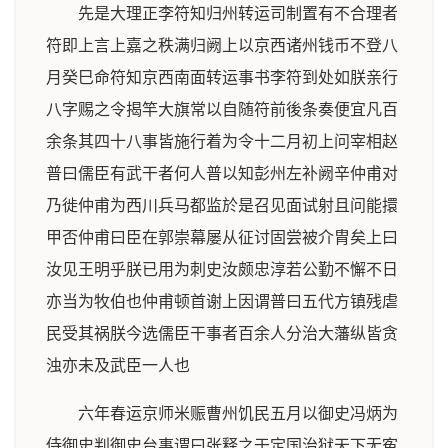
先是大理正李符知归州转运司制置有不合理者
符即上言上嘉之秩满归阙上以京西诸州钱币不登八
月癸巳命符知京西南面转运事书李符到处如朕亲行
八字赐之令揭竿大旗常以自随符前後条奏便宜凡百
余条其四十八事皆施行着为令十二月初上问宰相赵
普曰儒臣有武干者何人普以知彭州左补阙辛仲甫对
乃徙仲甫为西川兵马都监於是召见面试射且问能擐
甲否仲甫曰臣在郭崇幕屡从征讨固尝被介胄矣上曰
汝见王明乎朕已用为刺史汝颇忠淳若公勤不懈不日
亦当为牧伯也仲甫顿首谢上因谓普曰五代方镇残虐
民受其祸朕今选儒臣干事者百余人分治大藩纵皆贪
浊亦未及武臣一人也
六年春运京师米赈曹州饥民五月以御史冯炳为
侍御史判御史台事谓曰张释之于定国治狱天下无寃