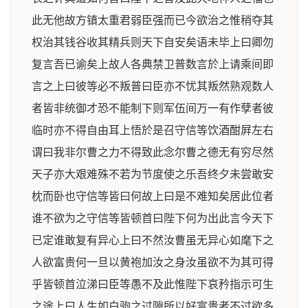
此无他故方镇太重君弱臣强而已今欲治之惟稍夺其
权治其钱谷收其精兵则天下自安矣语未毕上曰卿勿
复言吾已谕矣上故人各典禁卫普数言於上请乘间即
言之上曰彼等必不叛普曰臣亦不忧其叛然熟观数人
者皆非统御才恐不能制下则军伍间万一有作孽者彼
临时亦不得自由耳上悟於是召守信等饮酒酣屛左右
谓曰我非尔曹之力不得致此念尔曹之德无有穷尽然
天子亦大艰难殊不若为节度使之乐吾终夕未尝敢安
枕而卧也守信等皆曰何故上曰是不难知矣居此位者
谁不欲为之守信等皆顿首曰陛下何为出此言今天下
已定谁敢复有异心上曰不然汝曹虽无异心如麾下之
人欲富贵何一旦以黄袍加汝之身汝虽欲不为其可得
乎皆顿首泣涕曰臣等愚不及此惟陛下哀矜指示可生
之途上曰人生如白驹之过隙所以好富贵者不过欲多