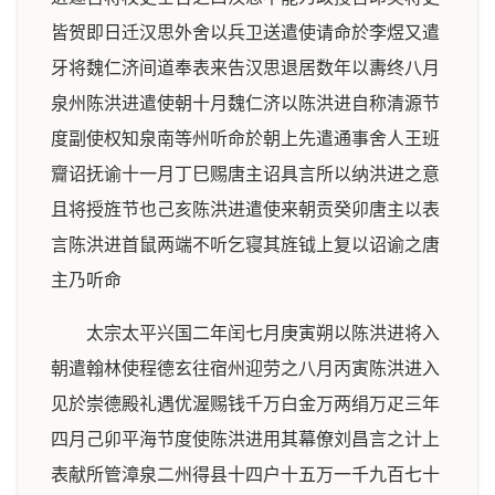
皆贺即日迁汉思外舍以兵卫送遣使请命於李煜又遣
牙将魏仁济间道奉表来告汉思退居数年以夀终八月
泉州陈洪进遣使朝十月魏仁济以陈洪进自称清源节
度副使权知泉南等州听命於朝上先遣通事舍人王班
齎诏抚谕十一月丁巳赐唐主诏具言所以纳洪进之意
且将授旌节也己亥陈洪进遣使来朝贡癸卯唐主以表
言陈洪进首鼠两端不听乞寝其旌钺上复以诏谕之唐
主乃听命
太宗太平兴国二年闰七月庚寅朔以陈洪进将入
朝遣翰林使程德玄往宿州迎劳之八月丙寅陈洪进入
见於崇德殿礼遇优渥赐钱千万白金万两绢万疋三年
四月己卯平海节度使陈洪进用其幕僚刘昌言之计上
表献所管漳泉二州得县十四户十五万一千九百七十