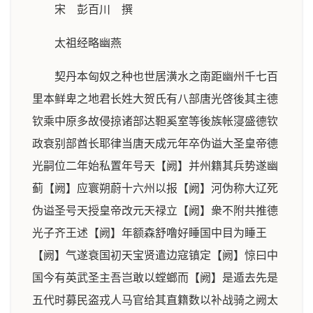
宋 彭百川 撰
太祖经略幽燕
契丹本匈奴之种也世居潢水之南距幽州千七百
里本鲜卑之地君长姓大贺氏有八部唐光啓後其主德
钦乘中原多故侵掠诸部达靼奚室等後族帐寖盛德钦
政衰别部酋长耶律当唐天成元年卒伪谥大圣皇帝德
光嗣位二年始私置年号天【阙】并州籍其兵势遂幽
蓟【阙】应寰朔蔚十六州以报【阙】河伪称大辽死
伪谥圣号天授皇帝改元天禄立【阙】衆不附共推德
光子齐王述【阙】年额森舒噜好睡国中目为睡王
【阙】气遂衰国初天宝贤遣边寇镇定【阙】惊曰中
国今有英武圣主吾岂敢以螳螂而【阙】是遁去先是
五代时募民盗戎人马官给其直籍数以补战骑之阙太