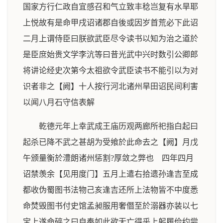
国家方行仁政自宜感召和气立致丰稔岂复有水旱耶
上悦故有是命甲戌诏诸郡自後或因岁首荒必下此诏
二月上谓侍臣曰朕欲武臣尽令读书以知为治之道於
是臣庶始贵文学李沆等曰昔光武中兴时数引公卿郎
将讲论经史次第今太祖欲令武臣读书不能引以为对
识者非之【阙】十人按行河北诸州旱田诏民间利害
以闻八月石守信表解
乾德元年上幸武成王庙历观两廊所祀指白起曰
起杀已降不武之甚胡为受飨於此命去之【阙】月戊
午颁量衡於澧朗诸州惩割?厚敛之弊也 四年四月
诏禁羡余【见用度门】五月上遣右拾遗孙逢吉至成
都收伪蜀图书法物己亥逢吉还所上法物皆不中度悉
命焚毁图书付史馆孟昶服用奢僭至於溺器亦装以七
宝上遂命碎之曰自奉如此欲无亡得乎上躬履俭约尝