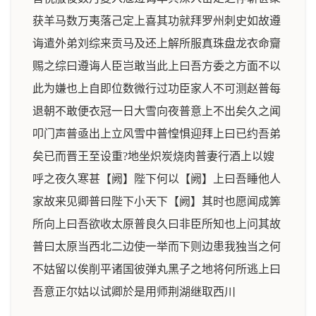
获羊马数万夷落己定上喜其功就拜罗州刺史如故遵
诲遣外弟刘综来贡马及还上解所服真珠盘龙衣命齎
赐之综曰遵诲人臣岂敢当此上曰吾方委之方面不以
此为嫌也上自即位数微行过功臣家人不可测赵普每
退朝不敢便衣冠一日大雪向夜普意上不出矣久之闻
叩门声普亟出上立风雪中普惶惧迎拜上曰已约吾弟
矣已而晋王至设重?地坐炽炭烧肉普妻行酒上以嫂
呼之夜久寒甚【阙】陛下何以【阙】上曰吾睡他人
家故来见卿普曰陛下小天下【阙】其时也愿闻成筭
所向上曰吾欲收太原普良久曰非臣所知也上问其故
普曰太原当西北二边使一举而下则边患我独当之何
不姑留以俟削平诸国彼弹丸黑子之地将何所逃上曰
吾意正尔姑以试卿於是用师荆湖继取西川