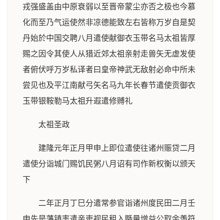
戎强盛盖由中原衰弱以至晋帝蒙尘亦否之极也今慕
化而至乃气运使然非凉德能致左右皆称万岁自是契
丹始於中国交聘八月遣使献御衣玉带名马太祖皆厚
赐之因令其使人从猎近郊太祖亲射走兽矢无虚发使
者俯伏呼万岁私译者曰皇帝神武无敌射必命中所未
尝见也及平江南献弓矢名马九年长春节遣使贡御衣
玉带银鞍勒马太祖升遐遣修赙礼
太祖圣政
建隆元年正月甲申上即位遣使往诸州赈贷二月
遣使分诣城门赐饥民粥八月诏有司作新权衡以颁天
下
二年正月丁巳分遣常参官诣诸州度民田二月壬
申先是藩镇率遣亲吏视民租入槩量增益公取余羡符