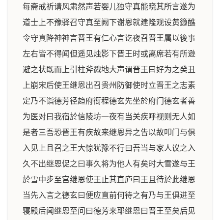
每斋戒祈请风肃然声若婴儿独守真能晓其所言遂为
道士上不豫驿召守真至阙下谢恩就建隆观设黄籙醮
令守真降神神言晋王有仁心言讫夜召晋王属以後事
左右皆不得闻但遥见烛影下晋王时或离席若有所逊
避之状既而上引柱斧戮地大声谓晋王曰好为之癸丑
上崩宋后使王继恩出召贵州防御使时立晋王之志素
定乃不诣德芳径趋府衙程德玄先坐於府门德玄者善
为医对曰我宿於信陵坊一夜有当关疾呼视则无人如
是者三吾恐晋王有疾故来继恩异之告以故叩门与俱
入见上且召之王大惊犹豫不行曰吾当与家人议之入
久不出继恩促之曰事久将为他人有矣时大雪遂与王
於雪中步至宫继恩使王止其直庐曰王且待於此继恩
当先入言之德玄曰便应直前何待之有乃与王俱进至
寝殿后闻继恩至问曰德芳来耶继恩曰晋王至矣后见