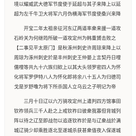
境以耀威武大德军节度使于延超与其子来降上以延
超为左千牛卫大将军六月伪横海军节度使桑兴来降
开宝二年太祖亲征河东辽两道率衆来援一道攻
石岭关为何继筠所破一道攻定州为韩重贇击败之
【二事见平太原门】是秋涿州刺史许周琼来降上以
周琼为涿州刺史於是丰州刺史王仲晏上言契丹日哩
儒哩等共九十六族归欵上以其大头领罗密四人为怀
化将军罗伊特八人为怀化郎将余八十五人为归德司
戈是岁舒噜为将下所杀国人立乌云之子明记为帝
三月十日辽以六万骑攻定州上遣判四方馆事田
钦祚领兵三千人赴之上戒钦祚曰彼衆我寡但背城列
阵以待之辽至即战勿以追逐钦祚於是与辽衆战於满
城辽骑少却乘胜逐北至遂城杀获甚衆值夜入保遂城