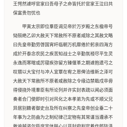
王愕然遽呼官家曰吾母子之命皆托於官家王泣曰共
保富贵勿忧也
甲寅太宗即位羣臣谒见帝於万岁殿之东楹帝号
恸殒絶乙卯大赦天下常赦所不原者咸除之其赦文略
曰先皇帝勤劳啓国宵旰临朝万机靡倦於躬亲四海方
成於开泰念农民之疾苦知战士之辛勤氛祲尽平生灵
永逸而寒暄或厉寝疾弥留方臻偃革之期遽抱遗弓之
叹猥以大宝付与冲人宜覃在宥之恩俾洽维新之泽可
大赦天下常赦所不原者咸赦除之令缘边禁戢戍卒毋
得侵挠外境羣臣有所论列并许实封表疏以闻必须面
奏者合门使即时引对风化之本孝弟为先或不顺父兄
异居别籍者御史台及所在纠察之先皇帝创业垂二十
年事为之防曲为之制纪律己定物有其常谨当遵承不
敢逾越咨尔臣庶宜体朕心以开封府判官着作郎陆泽