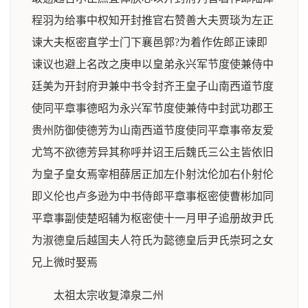
程羽为给事中权知开封推官右赞善大夫贾琰为左正
谏大夫枢密直学士门下襄邑郭?为着作佐郎正谏即
谏议也避上名改之庚申以皇弟永兴军节度使兼侍中
廷美为开封府尹兼中书令封齐王皇子山南西道节度
使同平章事德昭为永兴军节度使兼侍中封武功郡王
贵州防御使德芳为山南西道节度使同平章事帝友爱
尤笃不欲德芳异其称呼并诏王后魏氏三公主皆依旧
为皇子皇女焉宰相薛居正加左仆射沈伦加右仆射伦
即义伦也卢多逊为中书侍郎平章事枢密使曹彬加同
平章事副使楚昭辅为枢密使十一月甲子追册故尹氏
为淑德皇后越国夫人符氏为懿德皇后尹氏崇珂之女
兄上微时娶焉
太祖太宗收复漳泉二州