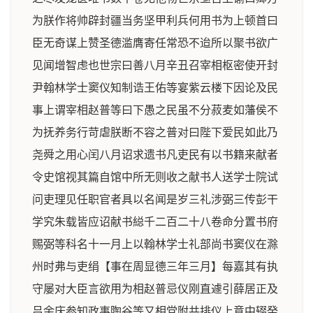
为朕作将帅辟封疆当务坚甲利兵何用书为上顿首曰
臣无奇谋上赞圣德滥膺寄任常恐不迨所以聚书欲广
见闻增智虑也世宗曰善八月辛丑召宰相枢密使开封
尹翰林学士窦仪知制诰王佑等宴紫云楼下因论及民
事上谓宰相赵普等曰下愚之民虽不分菽麦如藩侯不
为抚养务行苛虐朕断不容之普对曰陛下爱民如此乃
尧舜之用心闰八月诏求遗书凡吏民有以书籍来献者
令史馆视其篇自馆中所无则收之献书人送学士院试
问吏理见任职官者具以名闻是岁三礼涉弼三传彭干
学究朱载皆应诏献书縂千二百二十八卷命分置书府
赐弼等科名十一月上以翰林学士礼部尚书窦仪在滁
州时弗与吏绢【事在周显德三年三月】每嘉其有执
守屡对大臣言欲用为相赵普忌仪刚直遽引薛居正及
吕余庆参知政事陶谷等又相党附共排仪上意中辍癸