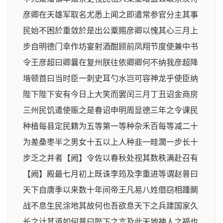
彦卿在天雄军取名尤悉上闻之即遣常参官分主其事
民始不困於重敛於是出公粟赐彦卿以愧其心三月上
步自明德门幸作坊宴射酒酣顾前凤翔节度使兼中书
令王彦超曰卿曩在复州朕往依卿卿何不纳我彦超降
堦顿首曰当时臣一刺史耳勺水岂可容神龙乎使臣纳
陛下陛下安有今日上大笑而罢闰三月丁丑诏金商房
三州民饥遣使赈之是春诏申明周显德三年之令课民
种植每县定民籍为五等第一等种杂禾百每等减二十
为差桑枣半之男女十五以上人种韭一畦濶一步长十
步乏之井者【阙】令佐以春秋处视其数秩满赴召有
【阙】殿最七月初上既诛李筠及李重进等谓赵普曰
天下自唐季以来数十年间帝王凡易八姓僭窃相踵鬬
战不息生民涂地其故何也吾欲息天下之兵建国家久
长之计其道如何普曰陛下之言及此天地神人之福也