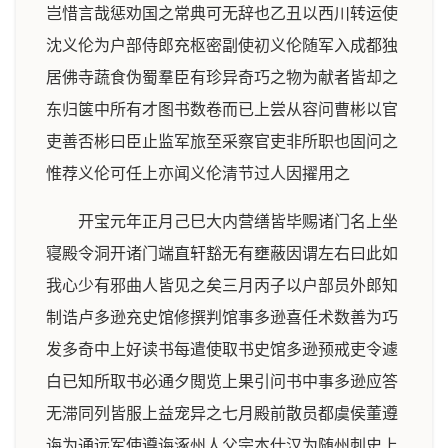
岂惜言哉惩劝国之常典可无辞也乙丑以西川转运使
沈义伦为户部侍郎充枢密副使初义伦随军入成都独
居佛寺蔬食伪蜀羣臣有珍异奇巧之物为献者皆却之
东归箧中所有才图书数卷而已上尝从容问曹彬以官
吏善否彬曰臣止监军旅至采察官吏非所职也固问之
惟荐义伦可任上亦闻义伦清节过人因擢用之
开宝元年正月己巳大内营缮皆毕赐诸门名上坐
寝殿令洞开诸门端直轩豁无有壅蔽因谓左右曰此如
我心少有邪曲人皆见之矣三月丙子以户部员外郎知
制诰卢多逊充史馆修撰判馆事多逊喜任术数善为巧
发多奇中上好读书每遣使取书史馆多逊预戒吏令遽
白已知所取书必通夕閲览上果引问书中事多逊应答
无滞同列皆服上益宠异之七月殿前散员都虞侯董遵
诲为通远军使遵诲涿州人父宗本仕汉为随州刺史上