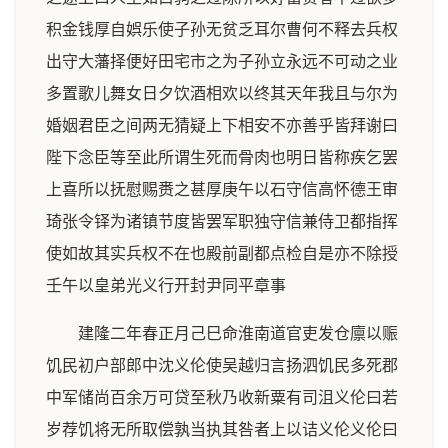
积金钱厚自娯乐使子孙无贫乏耳尔曹何不释去兵权
出守大藩择便好田宅市之为子孙立永远不可动之业
多置歌儿舞女日夕饮酒相欢以终其天年我且与尔为
婚姻君臣之间两无猜疑上下相安不亦善乎皆拜谢曰
陛下念臣等至此所谓生死而骨肉也明日皆称疾乞罢
上喜所以抚慰赐赉之甚厚庚午以石守信高怀德王审
琦张令铎为诸镇节度皆罢军职独守信兼侍卫都指挥
使如故其实兵权不在也殿前副都点检自是亦不除授
壬午以皇弟光义行开封尹同平章事
建隆二年春正月己巳命淮南道官吏发仓廪以赈
饥民初户部郎中沈义伦使吴越归言扬泗饥民多死郡
中军储尚百余万可贷至秋乃收新粟有司沮义伦曰若
岁荐饥将无所取偿孰当执其咎者上以诘义伦义伦曰