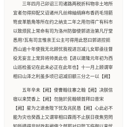
三年四月己卯诏三司诸路两税折科物非土地所
宜者勿得抑配又诏诸州凡丝绵紬绢麻布香药毛翎箭
笴皮革筋角等所在约之纳支二年之用勿得广有科市
以致烦民上常命有司为洛州防御使郭进治第凡厅堂
悉用?瓦有司言惟亲王公主可得用此怒曰郭进控扼
西山逾十年使我无北顾忧我视进岂减儿女耶亟往督
役无妄言上宠异将帅类此也【进以建隆元年初为西
山巡检虽记在此未必正在此年也】十一月上顾谓宰
相曰山泽之利虽多顷已诏减旧额三分之一以【阙】
五年辛未【阙】使曹翰往寨之翰【阙】决朕信
宿以来焚香上【阙】勿施於民翰顿首拜曰昔宋
【阙】星为之退舍陛下忧及兆民恳【阙】心此必不
能为灾也癸酉上又谓宰相曰霖雨不止朕日夜焦劳罔
知所措得非时政有阙使之然耶对曰陛下临御以来忧