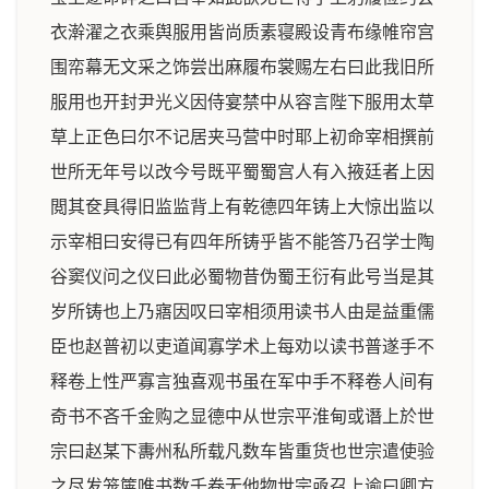
衣澣濯之衣乘舆服用皆尚质素寝殿设青布缘帷帘宫
围帟幕无文采之饰尝出麻履布裳赐左右曰此我旧所
服用也开封尹光义因侍宴禁中从容言陛下服用太草
草上正色曰尔不记居夹马营中时耶上初命宰相撰前
世所无年号以改今号既平蜀蜀宫人有入掖廷者上因
閲其奁具得旧监监背上有乾德四年铸上大惊出监以
示宰相曰安得已有四年所铸乎皆不能答乃召学士陶
谷窦仪问之仪曰此必蜀物昔伪蜀王衍有此号当是其
岁所铸也上乃寤因叹曰宰相须用读书人由是益重儒
臣也赵普初以吏道闻寡学术上每劝以读书普遂手不
释卷上性严寡言独喜观书虽在军中手不释卷人间有
奇书不吝千金购之显德中从世宗平淮甸或谮上於世
宗曰赵某下夀州私所载凡数车皆重货也世宗遣使验
之尽发笼箧唯书数千卷无他物世宗亟召上谕曰卿方