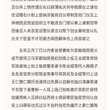
丑仪卒上恻然谓左右曰朕薄佑天何夺我窦仪之速也
优诏赠右仆射上尝纳凉後苑召仪草制至苑门仪见上
岸帻跣足而坐因却立不敢进合门使以奏上遽索冠带
而後召入未及宣诏意仪遂言曰陛下创业垂统宜以礼
示天下臣虽不才恐豪杰闻而解体也上改容谢之
五年正月丁巳以内客省使曹彬为宣徽南院使义
成节度侍卫马军都指挥使初剑南之役王全斌等贪财
军政废弛上知之每使蜀来者令陈全斌等所入贿赂子
女及发官库分取珠金等事尽得其状及全斌等归上诘
王仁赡仁赡历诋诸将过失冀以自解也独曰清廉畏谨
不负陛下者曹彬一人耳上固己知彬善於其职於是特
加擢用彬入见辞曰征西将士俱获罪臣独受赏何以自
安上曰卿有功无过又不自矜伐苟负纎芥之累仁赡等