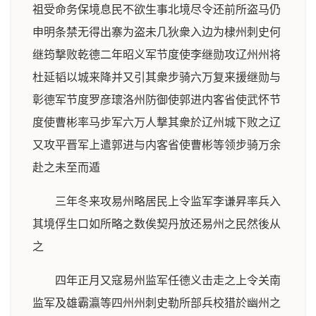
祖受命务保境息民不欲生事北境尽令还前所盗马仍
申明条禁无得出寨为盗未几狄衆入边为棣州刺史何
继筠撃败乾德二年昭义军节度使李继勋攻辽州州将
杜延韬以城来降并又引其衆步骑六万复来援继勋与
彰德军节度罗彦瓌洛州防御使郭进内客省使武怀节
度使曹彬率马步军六万人撃其衆於辽州城下败之辽
又攻平晋军上遣郭进与内客省使曹彬等领步骑万余
赴之未至而遁
三年冬来攻易州略居民上令监军李谦昇率兵入
其境俘生口如所略之数俟契丹放还易州之民然後从
之
四年正月又寇易州监军任德义击走之上令关南
监军及雄霸瀛等四州州刺史勒所部兵校猎於幽州之