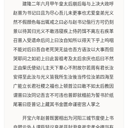
建隆二年六月甲午皇太后崩后每与上决大政呼
赵普为书记曰且为尽心吾儿未更事也尤爱皇弟光义
然不假顔色每出辄戒之曰必与赵书记偕行方可仍刻
景以待其归光义不敢违寝疾上侍药饵不离左右疾革
召普入受遗命后问上曰汝自知所以得天下乎上呜咽
不能对后曰吾自老死哭无益也吾方语汝以大事而但
哭耶问之如初上曰此皆祖考及太后余庆也后曰不然
正由柴氏使幼儿主天下羣心不附故尔若周有君长汝
安得至此汝与光义皆我所生汝後当传位汝弟四海至
广能立长君社稷之福也上顿首泣曰敢不如太后教因
谓普曰汝同记吾言不可违也普即就榻前为誓书於纸
尾署曰臣普记上藏其书金匮命谨密宫人掌之
开宝六年赵普既罢相出为河阳三城节度使上书
自愬云外人谓臣轻议皇弟开封尹皇弟忠孝全德岂有