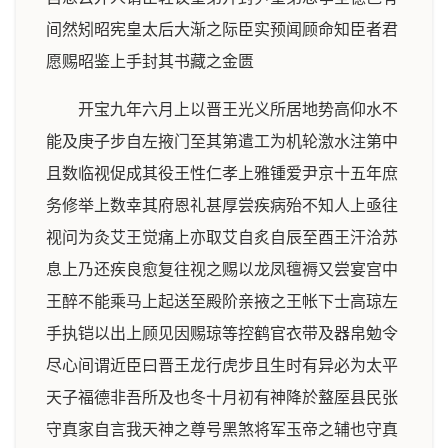
间然矧昭宪皇太后大渐之际臣实预闻顾命知臣者君
愿赐昭鉴上手封其书藏之金匮
开宝九年六月上以晋王光义所居地势高仰水不
能及庚子步自左掖门至其第遣工为机轮激水注第中
且数临视促成其役王性仁孝上雅锺爱尹京十五年庶
务修举上数幸其府恩礼甚厚尝疾病殆不知人上亟往
视问为灸艾王觉痛上亦取艾自炙自辰至酉王汗洽苏
息上乃还疾良愈复往视之赐以龙凤氊褥又尝宴宫中
王醉不能乘马上起送至殿阶亲掖之王帐下士高琼左
手执铠以出上顾见因赐琼等控鹤官衣带及器帛勉令
尽心间谓近臣曰晋王龙行虎步且生时有异必为太平
天子福德非吾所及也冬十月初有神降於盩厔县民张
守真家自言我天神之尊号黑煞将军玉帝之辅也守真