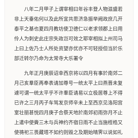
八年二月甲子上谓宰相曰年谷丰登人物滋盛若
非上天垂佑何以及此所宜共思济急振举阙政庶几开
泰平之基也夏四月教坊使卫德仁以老求领郡上曰用
伶人为刺史此庄宗失政岂可效之耶宰相拟上州司马
上曰上佐乃士人所处资望亦优亦不可轻授但当於乐
部迁转尔乃命为太常寺大乐署令
九年正月庚辰诏幸西京将以四月有事於南郊二
月己亥羣臣再奉表请加尊号一统太平上曰燕晋未复
遽可谓一统太平乎不许羣臣请易以立极居尊上不得
已许之三月丙子车驾发京师辛未上至西京见洛阳宫
室壮丽甚悦四月庚子合祭天地於南郊初雨弥月不止
上遣中使賫三木与兵神约齐宿日雨不止当施桎梏又
使祷祀三畏藏塔不如约则毁之及期始晴霁以说如礼