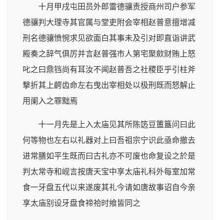
十月甲戌屯田员外郎雷德骧责授商州司户参军
德骧判大理寺其官属与堂吏附会宰相赵普意擅增减
刑名德骧愤惋求见欲面白其事未及引对即直诣讲武
殿奏之辞气俱厉并言赵普强市人第宅聚歛财贿上怒
叱之曰鼎铛尚有耳汝不闻赵普吾之社稷臣乎引柱斧
撃折其上齶齿命左右曳出宰相处以极刑既而怒解止
用阑入之罪黜焉
十一月先是上入太庙见其所陈笾豆簠簋问曰此
何等物也左右以礼器对上曰吾祖宗宁识此亟命撤去
进常膳如平生既而曰古礼亦不可废也命复设之於是
判太常寺和岘言按唐天宝中享太庙礼科外每室加常
食一牙盘五代以来遂废其礼今请如唐故事诏自今亲
享太庙别设牙盘食禘祫时飨皆同之