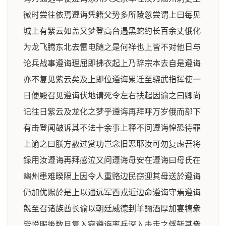
微时尝往依焉遵诲凭籍父势多所陵忽尝谓上曰每见
城上有紫云如盖又梦登高台遇黑蛇约长百余丈俄化
为龙飞腾东北去雷电随之是何祥也上皆不对他日与
论兵战事遵诲理屈即拂衣起上乃辞宗本去自是遵诲
亦不复见紫云矣及上即位遵诲累迁至骁武指挥使一
日便殿召见遵诲伏地请死令左右扶起因谕之曰卿尚
记往日紫云及龙化之梦乎遵诲再拜呼万岁俄而部下
有击登闻皷诉其不法十余事上释不问遵诲惶恐待罪
上谕之曰朕方赦过赏功岂念旧恶耶汝可勿复虑吾将
録用汝遵诲再拜感泣又问遵诲母安在遵诲曰母氏在
幽州患难暌隔上因令人重赂边民窃迎其母送於遵诲
仍加优赐於是上以通远军西戎近边命遵诲守焉遵诲
旣至召诸族酋长谕以朝廷威德刲羊酾酒厚加宴犒衆
皆悦服後数月复入寇遵诲率兵深入击走之俘斩甚衆