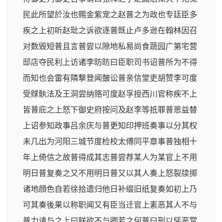
民此所望於汝也赐金紫宠之赵普之为政也专廷臣多
疾之上初听赵玭之诉欲逐普既止卢多逊在翰林因召
对数毁短普且言普尝以隙地私易尚食蔬园广第宅营
邸店夺民利上访诸李昉昉曰臣职司书诏普所为不得
而知也会雷有隣撃登闻皷讼普亲信堂吏胡赞李可度
受赇骫法及王洞尝纳赂可度赵孚授西川官称疾不上
皆普庇之上怒下御史府按问及赵李等抵罪普恩益替
上诏参知政事吕余庆与普更知印押班奏事以分其权
未几出为河阳三城节度检校太傅同平章事普独相十
年上倚信之故普得成其志普尝荐某人为某官上不用
明日普复奏之又不用明日普又以其人奏上怒裂牍掷
诸地顔色自若徐拾遗归他日补缀旧纸复奏如初上乃
可其奏後果以称职闻又有臣当迁官上素恶其人不与
普力请与之上曰朕欲不与卿若之何普曰刑以惩恶赏