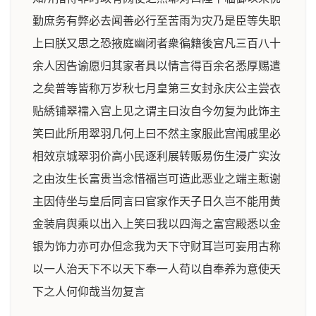
勤庶务有弊必去闻善必行至苦雨为灾乃是臣等失职
上曰朕又思之恐掖庭幽闭者衆徧籍後宫凡三百八十
余人因告谕愿归其家者具以情言得百余名悉厚赐遣
之矣普等皆称万岁秋七月皇第三女封永庆公主尝衣
贴綉铺翠襦入宫上见之谓主曰汝自今勿复为此饰主
笑曰此所用翠羽几何上曰不然主家服此宫闱戚里必
相效京城翠羽价高小民逐利展转贩易伤生浸广实汝
之由汝生长富贵当念惜福岂可造此恶业之端主慙谢
主因侍坐与皇后同言曰官家作天子日久岂不能用黄
金装肩舆乘以出入上笑曰我以四海之富宫殿悉以金
银为饰力亦可办但念我为天下守财耳岂可妄用古称
以一人治天下不以天下奉一人苟以自奉养为意使天
下之人何仰哉当勿复言