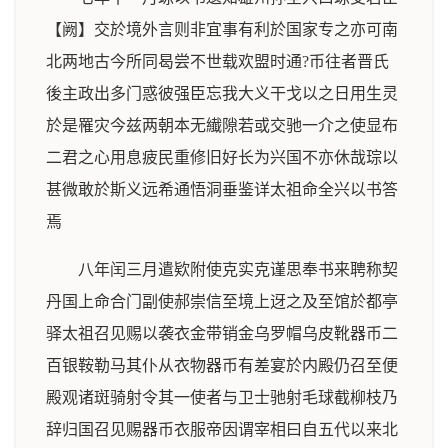
【阙】交於境外言则非宜事有利於国家专之亦可南
北两地古今所同曷尝不世载欢盟时通?币往者晋氏
後主政出多门惑彼强臣忘我大义干戈以之日用生灵
於是罹灾今兹两朝本无纎隙若或交驰一介之使显布
二君之心用息疲民重修旧好长为兴国不亦休哉琮以
甚微敢於斯义远希通悟洞垂鉴详太祖命全兴以书答
焉
八年闰三月遣欵附使克实克谨思奉书来聘称契
丹国上命合门副使郝崇信至境上迓之及至馆於都亭
驿太祖召见赐以袭衣金带销金乌罗帽乌皮靴器币二
百银鞍勒马其仆从衣物器币有差宴於内殿仍召至便
殿观诸斑骑射令其一使者与卫士驰射毛球截柳枝乃
辞归国召见赐器币衣服帝因谓宰相曰自五代以来北