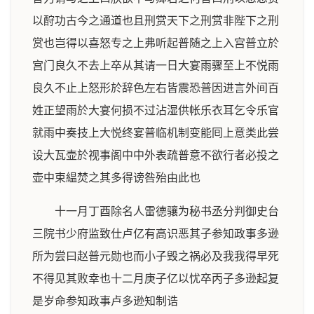
以酧功古今之通道也且刑赏天下之刑赏非陛下之刑
赏也岂得以喜怒专之上弗听起普随之上入宫普立於
宫门良久不去上卒从其请一日大宴雨骤至上不悦雨
良久不止上怒形於辞色左右皆震恐普因进言外间百
姓正望雨於大宴何损不过沾湿供帐乐衣耳乞令乐官
就雨中奏技上大悦终宴普临机制变能囘上意类此尝
设大瓦壶於视事阁中中外表疏普意不欲行者必投之
壶中束緼焚之其多得谤咎殆由此也
十一月丁酉除名人雷德骧为秘书丞分判御史台
三院书少府监致仕卢亿有高识恶其子参知政事多逊
所为尝曰赵普元勋也而小子毁之祸必及我我得早死
不得见其败幸也十二月庚子亿以忧卒丙子多逊起复
是岁命参知政事卢多逊知制诰