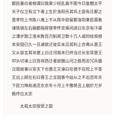
都民垂白者相谓曰我辈少经乱离不图今日复覩太平
天子仪卫有泣下者上生於洛阳乐其风土尝有迁都之
意李符上书陈八难上不从既毕欲留都洛阳羣臣莫敢
谏铁骑左右厢都指挥使李怀忠乘间进曰东京有汴渠
之漕岁致江淮米数百万斛禁卫数十万人咸仰给焉根
本安固已久一旦遽欲迁徙实未见其利上亦弗从晋王
又从容言其非便上曰迁河南未巳终当迁长安耳晋王
叩头切谏上曰吾将西迁者欲据山河之胜而去冗兵循
汉周故事以安天下也晋王又谏曰在德不在险上不答
王出上顾左右曰晋王之言固善今姑从之不出百年天
下民力殚矣遂还东京冬十月上不豫癸丑上崩於万岁
殿传位太宗
太祖太宗授受之懿