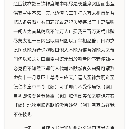
辽围钦祚数日钦祚度城中粮尽是夜整衆突围而出至
保寨军中不忘一矢北边传言三千打六万太祖自是益
修边备尝谓左右曰若辽敢复犯边我每以三十疋绢购
一胡人之首其精兵不过万人止费我三百万疋绢此贼
尽矣太祖一日内出取幽州图以示宰相赵普谓曰卿意
此图孰能为者详观叹曰他人不能为惟曹翰能为之帝
问何以知之对曰羣臣材谋无出於翰者陛下若使翰往
必克但不知陛下遣何人代翰帝默然良久曰卿可谓熟
虑矣十一月羣臣上尊号曰应天广运大圣神武明道至
德仁孝皇帝曰令【阙】可乎却而不受帝痛恨【阙】
自初即位专务节俭乘【阙】贮供御美余之物谓左右
【阙】北狄用赎晋朝陷没百姓然【阙】者其意在我
不在彼也
七年十一月琮以书遗知雄州孙全兴曰琮受君臣