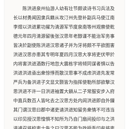
陈洪进泉州仙游人幼有壮节颇读诗书习兵法及
长以材勇闻因隶兵籍从攻汀州先登补副兵马使江南
李煜以洪进累功擢为清源军节度泉南等州观察使乾
德元年四月清源留後张汉思年老醇谨不能治军务事
皆决於副使陈洪进汉思诸子并为牙将颇不平欲图害
洪进汉思亦患其专明年夏四月汉思大享将吏伏甲於
内将害洪进酒数行地忽大震栋宇将倾同谋者惧以告
洪进洪进亟出衆惊悸而散汉思事不成虑洪进先发常
严兵为备洪进子文显文颢皆为指挥使勒所部欲撃汉
思洪进不许一日洪进袖置大鎻从二子常服安步入府
中直兵数百人皆叱去之汉思方处内闾洪进即自外鏁
其门谓汉思曰郡中诸吏请洪进知留务衆情不可违当
以印见授汉思惶惧不知所为乃自门扇间投印与之洪
进遽召将校吏士告之曰汉思不能为政授吾印矣将吏