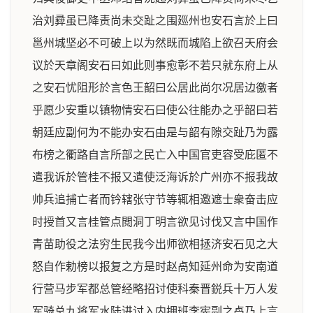
治刘彛虽已降责尚未交趾之围廵州也安石言於上曰
邕州城坚必不可破上以为然既而城陷上欲召天府会
议於天章阁安石曰如此则事愈彰不若只就东府上从
之安石忧阻形於言色王韶曰公居此尚尔况居边徼者
乎愿少安重以镇物情安石曰使公往能办之乎韶曰若
朝廷应副何为不能办安石由是与韶有隙交趾乃为露
布榜之衢路自言所部之民亡入中国官吏容受庇匿不
遣我诉於管桂不报又遣使泛海诉於广州亦不报我故
帅兵追捕亡者而钤辖张守节等辄相邀遮士衆奋击应
时授首又言桂管点閲洞丁明言欲见讨伐又言中国作
青苗助役之法穷生民我今出师欲相拯济安石见之大
怒自作勅榜以报复之方是时赵卨知延州命为安南道
行营马步军都总管经略招讨使科秦晋鋭兵十万人发
军骑总九将军水陆进讨入内押班李宪副之卨乃上言