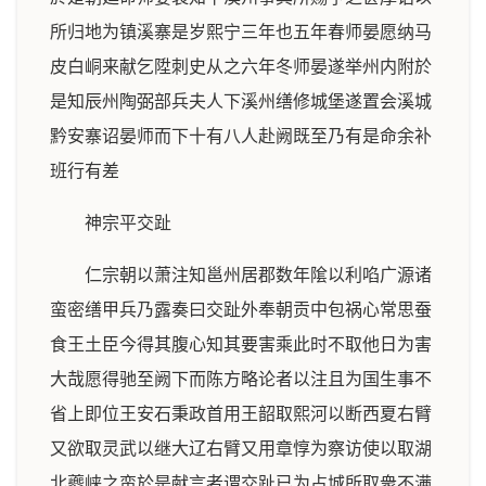
所归地为镇溪寨是岁熙宁三年也五年春师晏愿纳马
皮白峒来献乞陞刺史从之六年冬师晏遂举州内附於
是知辰州陶弼部兵夫人下溪州缮修城堡遂置会溪城
黔安寨诏晏师而下十有八人赴阙既至乃有是命余补
班行有差
神宗平交趾
仁宗朝以萧注知邕州居郡数年隂以利啗广源诸
蛮密缮甲兵乃露奏曰交趾外奉朝贡中包祸心常思蚕
食王土臣今得其腹心知其要害乘此时不取他日为害
大哉愿得驰至阙下而陈方略论者以注且为国生事不
省上即位王安石秉政首用王韶取熙河以断西夏右臂
又欲取灵武以继大辽右臂又用章惇为察访使以取湖
北夔峡之蛮於是献言者谓交趾已为占城所取衆不满