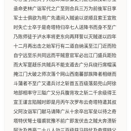
亟命吏林广诣军代之广至则合兵三万为前後军日享
军士士俱欲为用广先遣间入贼谕以逆顺且索王宣败
时失亡士卒于是奇塔特归卒七人送降书而身不至广
乃陈师徒于泸水率将吏东向再拜誓以灭贼遂以四年
十二月再出击之始军行有二道自纳溪至江门近而险
自宁远至乐共囘远而平贼意官军必出江门盛兵距险
而大军寔趍乐共贼兵不能支遁去广分兵绕行席帽溪
掩江门大破之师次落个网山西南蕃部族降者相继而
斗蒲者不至广又遣兵讨之斩首五百级落茹兜山阿徐
地部相率守三隘广又分兵腹背攻之斩二千余级得王
宣王谨言陷贼时即是月丙午次罗布云奇塔特遣其叔
父阿汝诣军门献马请降广从十余卒出军垒以待之奇
塔特伏弩士氊裘犹豫不前广即发伏击之贼大奔溃斩
阿汝及酋豪二十八人効三百级获马铠仗及奇塔特父