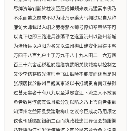
尽缚资等钊斮於柱次至愿成博颊来哀元猛素事佛乃
不杀而遣之愿成不以为耻乃更乘大马拥挝以自从称
廉访大师犹以入峒之劳得紫衣师号惇知羣蛮终不可
以说下也即三路进兵诛荡平之遂置沅州以懿州新城
为治所县以卢阳为名又以潭州梅山建安化县得主客
万四千八百九户土丁万九千八十九人田二十六万四
百三十六亩起税租於是缮筑武阳关硖城寨以控制之
又令李诘将取光潜师至飞山振险不能度而还当是时
张颉居忧於鼎州目覩其事遂以书抵朝贵言南江杀戮
过甚无辜者十有八九以至浮屍塞江下流之人不敢食
鱼者数月惇病其说且欲分功以陷之乃上言向者张颉
知潭州之益阳县赏建取梅山之议今臣成功乃用颉之
议也朝廷赐颉银绢二百而执政独患其异议会颉服阕
乃就除为江淮发运使便道之官於是不敢食鱼之说息