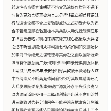
郭逵性吝啬卿宜谕朝廷不惜赏恐逵好作崖岸不通下
情将佐莫敢言卿至彼为言之毋得轻敌卨顿首拜诏既
行与逵谕论频不合上复驰御戒饬之卨初受命以为遥
合不若亲见即欲驰至桂林乘兵形未动先抚辑两江峒
丁择豪勇者啗以利招徕擕贰隳其腹心然後以大兵临
之逵不听留思陵州凭祥峒踰七旬卨如伺知交则始怵
於李尚书悸继元之谋乾德与其毋怨之而以国听阮洙
洙每有怀服意而广源州刘纪甲峒申景德俱拥强兵横
山寨监押成卓故与洙景德相好卨欲使卓賫勅榜入贼
中招纳逵又不听卨竟遣间谕纪纪将其族属请降已而
大兵发思陵遂令燕逵先破广源复还永平兴兵会卨又
以唐源间道距交州十二驿趣利掩击出其不意川涂并
进三路致讨势必分溃固争不能得贼遂据富良江列战
舰数百艘官军不能济已而粮饷阻絶瘴毒日甚十万之