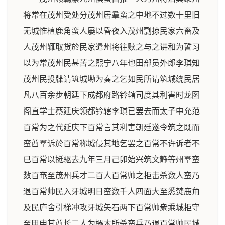
将常在茂州受处分茂州居羣蛮之中地不过数十里旧
无城惟植鹿角蛮人屡以昏夜入茂州剽掠民家六畜及
人茂州辄取货於民家遣州将往赎之与之讲和为誓习
以为常茂州民甚苦之熙宁八年也田部员外郎李琪知
茂州民投牒请筑城墈为奏之乞如民所请筑城绕民居
凡八百余步朝廷下成都府路钤辖司度其利害时龙图
阁直学士蔡延庆领都钤辖李琪已罢去而太子中允范
百常为之代延庆下百常言其利害朝廷遂令筑之既而
蛮酋羣诉於百常称城侵其地乞罢之百常不许诉者不
已百常以挺驱去九年三月己卯始兴筑文静等州羣蛮
数百奄至茂州兵才二百人百常帅之拒击杀数人蛮乃
退百常帅民入牙城明日蛮数千人四面大至悉焚鹿角
及民庐舍引梯冲攻牙城矢石两下百常帅衆乘城拒守
至甲申其酋长二人为櫑木所杀蛮兵乃退百常帅民城