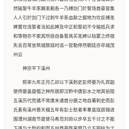
然输誓牛羊豕棘耒耜各一乃缚剑门於誓场酋豪皆集
人人引於剑门下过刺牛羊豕血歃之掘地为坎反缚羌
婢置坎违誓者当如此婢及中正和誓初不令输抵兵求
和等物亦不索其所掠自备誓具买羌婢以毡蒙之终宿
失去百常坐筑城致寇时追一官勒停然朝廷亦卒城茂
州云
神宗平下溪州
熙寜九年正月乙卯以下溪刺史彭师晏为礼宾副
使师晏盖盘瓠之种所居即汉黔中唐彭水之地其俗阻
五溪历代荒獝不常唐末诸酋分据之地自署刺史而彭
氏素有溪州晋天福五年有彭士愁者率羣蛮寇辰锦进
围澧州湖南节度使马希范刘勍以步卒五千讨之不能
下遂与士愁约和而五州酋豪既来盟乃立五铜柱为之