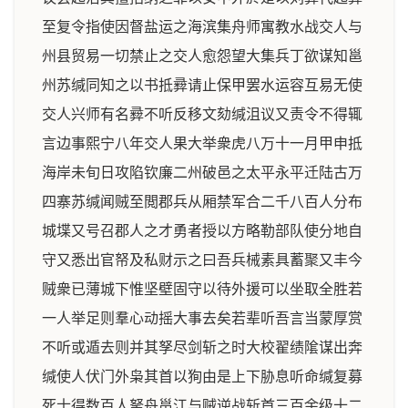
至复令指使因督盐运之海滨集舟师寓教水战交人与
州县贸易一切禁止之交人愈怨望大集兵丁欲谋知邕
州苏缄同知之以书抵彛请止保甲罢水运容互易无使
交人兴师有名彛不听反移文劾缄沮议又责令不得辄
言边事熙宁八年交人果大举衆虎八万十一月甲申抵
海岸未旬日攻陷钦廉二州破邑之太平永平迁陆古万
四寨苏缄闻贼至閲郡兵从厢禁军合二千八百人分布
城堞又号召郡人之才勇者授以方略勒部队使分地自
守又悉出官帑及私财示之曰吾兵械素具蓄聚又丰今
贼衆已薄城下惟坚壁固守以待外援可以坐取全胜若
一人举足则羣心动摇大事去矣若辈听吾言当蒙厚赏
不听或遁去则并其孥尽剑斩之时大校翟绩隂谋出奔
缄使人伏门外枭其首以狥由是上下胁息听命缄复募
死士得数百人拏舟邕江与贼逆战斩首三百余级十二