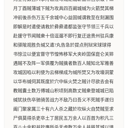
月丁酉贼薄城下贼为攻具四百阚城缄为火箭焚其梯
冲前後杀伤万五千余城中心益固缄谓救至在刻漏围
即解是时遣使请救於彛彛遣都监张守节领三千兵以
赴援守节闻贼衆十倍逗遛不即行复迂途贵州驻兵康
和驿隂观胜负缄又遣?丸告急於提点刑狱宋球球得
书惊泣以便宜督守节惶怖移军大夹岭囬保崑仑关猝
遇贼不及阵一军俱覆为贼擒者数百人贼知北军雅善
攻城因啗以利使为云梯梯成为缄所焚又为攻壕洞蒙
以华布缄伺其既度於穴中纵火焚之贼计尽欲去会有
教贼囊土数万傅城山积顷刻高数丈贼衆登城城已陷
缄犹扶伤卒驰骑苦战力不敌乃曰吾义不死贼手遂归
阖门聚家属三十有六人杀之藏於坎纵火自焚贼至求
尸俱莫得杀吏卒土丁居民五万余人以百首为积凡三
百八十余积并钦亷所杀无虑数万余人并毁其城以填