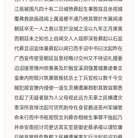
江邕被围凡四十有二日缄愤彛起生事致寇且坐视城
覆弗救欲画疏闻上属道梗不通乃榜其罪於市冀闻逹
朝廷卒无一人之救以至於没缄之没以九年正月庚寅
而朝廷未之知也上自闻交人入寇即深咎彛起以石监
代彛且诏监体量彛起以闻已而手诏中书曰沈起昨在
广西妄传密受朝廷旨意经略讨交州又不待诏礼擅委
边诏接恩情州侬善美及於融宜溪洞强置城寨虚奏言
蛮衆内附既兴筑果致叛扰杀土丁兵官校以数千今交
贼犯顺宜獠内侵使一道生灵横遭屠戮职其致寇罪悉
在起了无疑者朕为人父母视此远方无辜之民横遭灾
患深所哀悼沈起可贷死削夺在身官爵送恶州军编管
命未行而中书枢密院言刘彛亦相继生事罪不独起乃
并命安南招讨司更访其实至是御史蔡承禧以谓钦亷
已破邕管既危数郡之民横遭屠害乞行沈起前诏刘彛