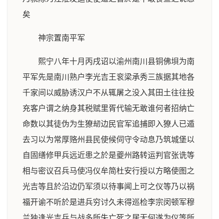
矣
神宗置南平军
熙宁八年十月丙戌诏以渝州南川县铜佛垻为南
平军先是南川熟户李光吉王衮梁承秀三族据其地各
千家间以威胁诱汉户不从辄屠之没入其田土往往投
充客户谓之纳身其税赋里胥代输无敢谁何者招纳亡
命数以其徒伪为生獠刼边民官军追捕即入獠人已遁
去习以为常厚赂州县民使候伺守令动息乃筑城堡以
自固缮修甲兵远近患之於是夔州路转运判官张诜等
相与密议召兵马使冯仪牟简杜安行授以方略使图之
光吉等且於沿边仍军须以待事闻上可之仪等乃以祸
福开谕不听於是进兵穷讨久未得巡检李宗闵顿军穆
兰独逢光吉兵与战多所失亡死之居无何遂为仪等所