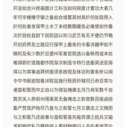
开浚如合兴修画图计工料当如何规度计置功大者几
年可毕楼橹守御之备如合增置其材具於何处取用入
於何处差发保甲土木丁未经教閲缓急必难使如作番
次於廵检县尉下廵防因以劝习武艺有无不便仍节略
开封府界及立路见行保甲上番条约令看详器甲如不
精利及有少数於近便州军差官简选以备移用或本处
难得即於逐路都作院渐次制造令特行选委其送官毋
得以为常事卤莽供报须亲按视及体访利害条析以闻
令中书枢密院看详取旨施行既而钤辖司已命百常与
诸蛮和誓而中正自以为得旨掩袭五月乃将军数千自
箕宗关入恭宕州境乘其无备掩击之斩首数百级卤掠
畜产焚其庐殆尽乃复与之和誓七月又袭击之又随而
与之和誓乃还故事与蛮和誓蛮先输货谓之抵兵又输
求和物官私乃籍所掠人畜财物使归人不在者增其价