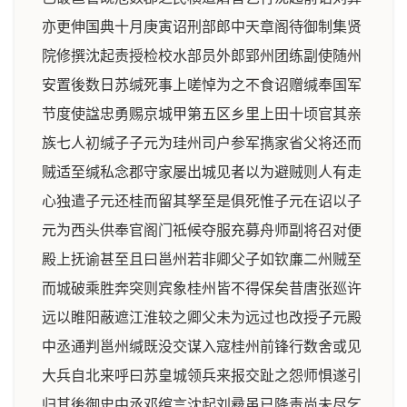
亦更伸国典十月庚寅诏刑部郎中天章阁待御制集贤
院修撰沈起责授检校水部员外郎郢州团练副使随州
安置後数日苏缄死事上嗟悼为之不食诏赠缄奉国军
节度使諡忠勇赐京城甲第五区乡里上田十顷官其亲
族七人初缄子子元为珪州司户参军擕家省父将还而
贼适至缄私念郡守家屡出城见者以为避贼则人有走
心独遣子元还桂而留其孥至是俱死惟子元在诏以子
元为西头供奉官阁门祗候夺服充募舟师副将召对便
殿上抚谕甚至且曰邕州若非卿父子如钦亷二州贼至
而城破乘胜奔突则宾象桂州皆不得保矣昔唐张廵许
远以睢阳蔽遮江淮较之卿父未为远过也改授子元殿
中丞通判邕州缄既没交谋入寇桂州前锋行数舍或见
大兵自北来呼曰苏皇城领兵来报交趾之怨师惧遂引
归其後御史中丞邓绾言沈起刘彛虽已降责尚未尽乞