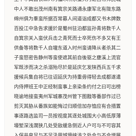
中人不敢出茂州南有箕宗关路通永康军北有陇东路
绵州俱为羣蛮所据百常募人间道诣成都又书木牌数
百投江中急告求援於是蜀州驻泊都监孙青将数千人
自箕宗关入蛮伏兵击之青死而士卒死伤不多又有王
供备等将数千人自壠东道入时州蛮请降从者杀其二
子蛮怒密告静州等蛮使遮其前自後驱之壅溪上流官
军既涉而决之杀溺殆尽於是延庆乞发陕西兵五千求
援候兵集自将已往诏延庆为持重毋得轻去成都遂遣
内侍押班王中正经制蛮事上亲染条约付之曰可出榜
晓谕地接蛮夷州军城寨茂州管下图戬等番部作过已
剪灭其胁从番族如能悔过归顺倍加存恤应有合措置
事逐路选监司一员按视度其逐处城围大小高低厚薄
壕堑深浅濶狭几处受敌缓急侧近人户可与不可容其
入保井泉足与不足汲用城壕峡浅之处合与不合增展