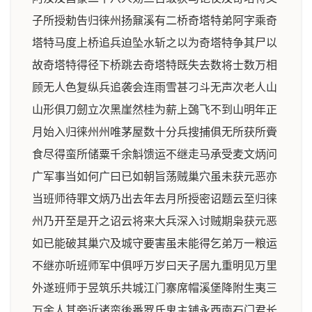
子所授勅告归徕州扬鼐溪有二桥奇塔特弟阿字乘奇
塔特马度上桥追兵迫坠水斩之以为奇塔特争其尸以
故奇塔特得径下桥跳去奇塔特既失去数将士数万相
顾无人色复纵兵追袭会连雨雪甚刁斗无声次老人山
山形俱刀劒立次黑崖然桂为薪上鵶飞不到山明年正
月始入归徕州州唯茅屋数十分兵搜捕俱无所获所賫
食尽得蛮所储粟千余斛馈运不继走马承受麦文炳问
广军事当如何广曰已如朝旨荡贼巢穴虽未获元恶亦
当班师待罪文炳乃出去年去月所授密诏题云至归徕
州乃开至是开之诏云将来大兵深入讨贼期枭获元恶
如已能破其巢穴及城守要害虽未能得乞弟万一粮运
不继亦听班师军中俱呼万岁曰天子居九重明见万里
外遂班师于昱筑乐共城江门寨席帽溪堡降附生夷三
万余人其旁近诸蛮後番罗氏鬼主铺永西南石门君长