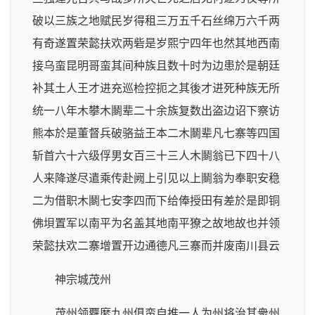
破以三族之地赋民岁得租三万五千石丝绵万六千两
有奇遂置荣懿扶欢两砦是岁熙宁四年也然其地西南
接乌蛮昆明哥蛮其间种族且数十时为边患於是朝廷
补其土人王才进充巡检控扼之其後才进死种族无所
统一八年木攀木鬬辈二十余族复数出盗边诏下察访
熊本於是董督兵破骆益王本二木鬬辈凡七寨等四国
斩首六十六级俘男女百三十三人木鬬翁已下四十八
人来降遂尽遣乘传赴阙上引见以上鬬翁为奉职安稳
二为借职木鬬七安李四而下给俸授田有差於是即铜
佛垻置军以南平为名盖其地南平獠之故地故也并领
荣懿扶欢二寨增置开边通德凡三寨而并废南川县云
神宗城茂州
茂州领覊縻九州俱蛮自推一人为州将治其衆州