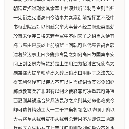
朝廷置招讨副使其余军士并须共听节制号令则当归
一宪衔之宪语卨曰今边事共奏禀御前指挥更不经中
书枢密院卨对以朝廷兴举大事若不经二府恐类墨勅
於事未便宪曰将来若至军中不闻天子之诏当从便宜
卨与宪由是屡於上前纷辨上问孰可以代宪者卨言郭
逵着於边事上曰乡鋭帅令副之如何卨曰为国集事安
问正副臣愿为裨赞於是上更用逵为招讨宣抚使卨为
副兼都大提举粮草卨入辞上谕卨曰用峒丁之法先须
得实利然後可以使人不可以甘言虚词责其郊令如延
鄜点教蕃兵若非卿有以制之使轻罪可决重罪可诛违
西夏则其祸远合於兵法畏敌之义则其効命也难矣今
卿可选募精劲工人一二千择枭将领之以胁峒丁谕以
大兵将至从我者赏不从我者杀若果不从即诛三两族
兵威既立先胁右江此等既归顺则攻刘纪巢穴不难也