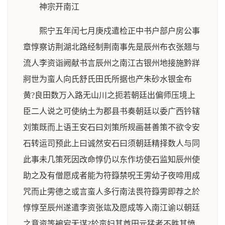
神宗开南江
熙宁五年闰七月庚戍遣检正中书户部户房公事
章惇察访荆湖北路经制荆南事先是辰州布衣张翘与
流人李资诣阙献书言辰州之南江古银州地接施黔牂
牁世为蛮人向氏舒氏田氏所据也产朱砂水银金布
黄?良田数万入路无山川之扼若朝廷出偏师压境上
臣二人说之可使纳土为郡县书奏朝廷以委广西钤辖
刘策既而上语王安石曰刘策所规画甚善策不欲令安
石转运司预此上曰诚然安石曰须朝廷精择数人与同
此事未几策死因改命惇仍以东作坊使石监知辰州使
助之及有僧愿成者能为符籙禁呪王雱幼子夜啼用成
咒而止雱德之或言蛮人多行南法畏符籙雱即荐之於
惇惇至辰州遂遣李资张竑及愿成等入南江谕以朝廷
之意资等褊宕无谋?於蛮妇其酋田元猛者不胜其愤