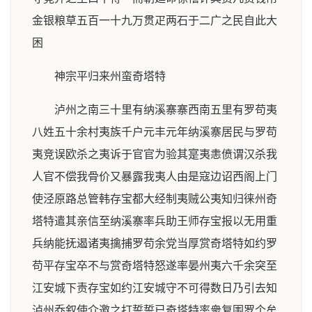
金银粮草五百一十九万贯疋两石于二广之民自此大
困
神宗平归来州蛮奇塔特
泸州之南三十里有纳溪寨寨西南五里有罗苟夷
八姓五十余村夷族千户元丰元年纳溪寨居民与罗苟
夷竞误欧杀之夷诉于官官为验其寔夷恚偾谓汉杀我
人官不偿我骨价又暴露我夷人由是寇边诏西阁上门
使泾原路总管韩存宝都大经制夷贼公夷知归徕州奇
塔特遣其亲信至纳溪寨率兵助王师存宝报以无用重
兵纳能抚遏诸夷擒捕罗苟余党当厚赏奇塔特如约罗
苟平存宝卒不与赏奇塔特怒遂率晏州夷六千余突至
江安城下责存宝如约江安城守不可得数日乃引去知
泸州乔叙使介邀之打誓誓已奇塔特率衆复围罗个牟