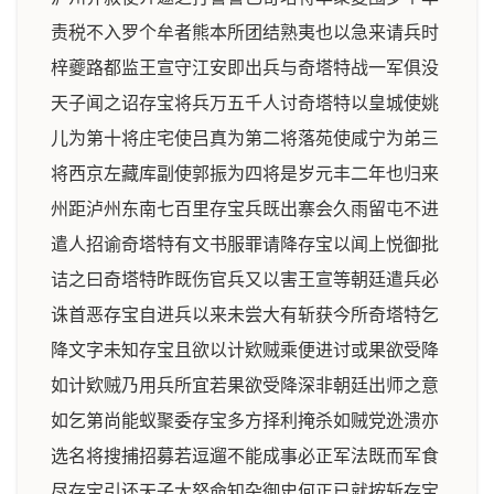
责税不入罗个牟者熊本所团结熟夷也以急来请兵时
梓夔路都监王宣守江安即出兵与奇塔特战一军俱没
天子闻之诏存宝将兵万五千人讨奇塔特以皇城使姚
儿为第十将庄宅使吕真为第二将落苑使咸宁为弟三
将西京左藏库副使郭振为四将是岁元丰二年也归来
州距泸州东南七百里存宝兵既出寨会久雨留屯不进
遣人招谕奇塔特有文书服罪请降存宝以闻上悦御批
诘之曰奇塔特昨既伤官兵又以害王宣等朝廷遣兵必
诛首恶存宝自进兵以来未尝大有斩获今所奇塔特乞
降文字未知存宝且欲以计欵贼乘便进讨或果欲受降
如计欵贼乃用兵所宜若果欲受降深非朝廷出师之意
如乞第尚能蚁聚委存宝多方择利掩杀如贼党迯溃亦
选名将搜捕招募若逗遛不能成事必正军法既而军食
尽存宝引还天子大怒命知杂御史何正已就按斩存宝