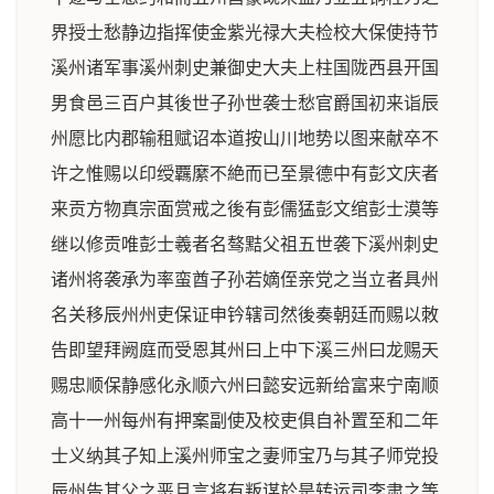
界授士愁静边指挥使金紫光禄大夫检校大保使持节
溪州诸军事溪州刺史兼御史大夫上柱国陇西县开国
男食邑三百户其後世子孙世袭士愁官爵国初来诣辰
州愿比内郡输租赋诏本道按山川地势以图来献卒不
许之惟赐以印绶覊縻不絶而已至景德中有彭文庆者
来贡方物真宗面赏戒之後有彭儒猛彭文绾彭士漠等
继以修贡唯彭士羲者名骜黠父祖五世袭下溪州刺史
诸州将袭承为率蛮酋子孙若嫡侄亲党之当立者具州
名关移辰州州吏保证申钤辖司然後奏朝廷而赐以敇
告即望拜阙庭而受恩其州曰上中下溪三州曰龙赐天
赐忠顺保静感化永顺六州曰懿安远新给富来宁南顺
高十一州每州有押案副使及校吏俱自补置至和二年
士义纳其子知上溪州师宝之妻师宝乃与其子师党投
辰州告其父之恶且言将有叛谋於是转运司李肃之等