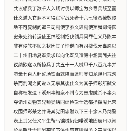
共议领兵丁数千人入峒讨伐以师宝为乡导兵既至而
仕义遁入它峒不可得官军战死者十六七後蛮獠数侵
地不可复制问遣三司副使李参文思副使窦舜卿侍御
史朱处约转运使王绰经制招伐领兵问罪仕义乃陈本
非有侵轶不顺之状因其子悖逆而有司擅伐无辜愿以
二十州旧地复奉贡求以向化既又遣殿中丞雷简夫往
议纳欵遂以所掠兵丁共五十一人械甲千八百九事并
蛮衆七百人赴誓场饮血就降而遣师党知龙赐州戒勿
杀而荆湖之间遂以无事其後仕义为其子师彩所弑父
自称权发遣下溪州事知衆不附专为暴虐贼杀不辜旁
夺诸州贡物其兄师晏结同廵检彭仕选都指挥周允荣
攻围师彩杀之并诛其党田忠财以下三十余人乃纳誓
表上其父仕义平生鞍马铠械仍归喏溪地因辰州以闻
於是朝廷命师晏袭知下溪州事其所赐予之甚厚诏以