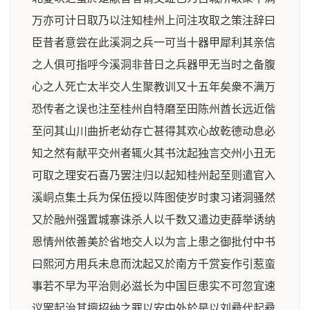
万亦可计日取乃以注知桂州上问注攻取之策注辞曰
臣昔者意尝在此溪洞之兵一可当十器甲犀利其亲信
之人俱可指呼今溪洞非昔日之兵器甲无当时之备腹
心之人死亡太半交人生聚教训又十五年矣衆不满万
恐传者之误也注至桂州自特磨至田陈州酋长远近偕
至问其山川曲折老幼存亡甚得其欢心故乾德动息必
知之然有献平交州者辄火其书沈起独言交州小丑无
可取之理安石喜乃罢注归以起知桂州起至则遣官入
溪峒点集土兵为保伍授以阵图使岁时隶习诸洞骚然
又於融州强置城寨诛杀人以千数又遣边吏薛举诱纳
恩情州侬善美於省地交人以为言上患之御批付中书
曰熙河方用兵未息而沈起又於南方千赏妄作引惹蛮
事若不早为平治则必滋长为中国巨患实不可忽宜速
议罢起治其擅招纳之罪以安中外於是以刘彛代起彛