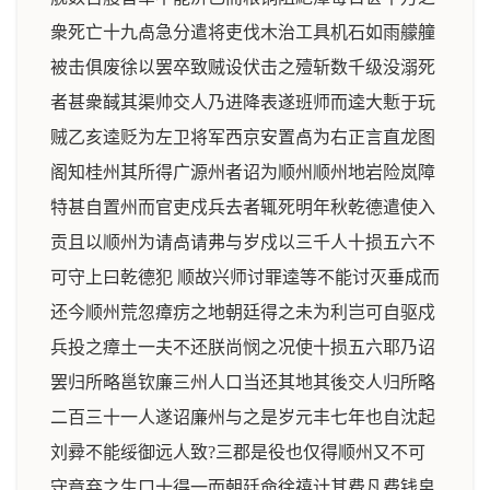
衆死亡十九卨急分遣将吏伐木治工具机石如雨艨艟
被击俱废徐以罢卒致贼设伏击之殪斩数千级没溺死
者甚衆馘其渠帅交人乃进降表遂班师而逵大慙于玩
贼乙亥逵贬为左卫将军西京安置卨为右正言直龙图
阁知桂州其所得广源州者诏为顺州顺州地岩险岚障
特甚自置州而官吏戍兵去者辄死明年秋乾德遣使入
贡且以顺州为请卨请弗与岁戍以三千人十损五六不
可守上曰乾德犯 顺故兴师讨罪逵等不能讨灭垂成而
还今顺州荒忽瘴疠之地朝廷得之未为利岂可自驱戍
兵投之瘴土一夫不还朕尚悯之况使十损五六耶乃诏
罢归所略邕钦廉三州人口当还其地其後交人归所略
二百三十一人遂诏廉州与之是岁元丰七年也自沈起
刘彛不能绥御远人致?三郡是役也仅得顺州又不可
守竟弃之生口十得一而朝廷命徐禧计其费凡费钱帛