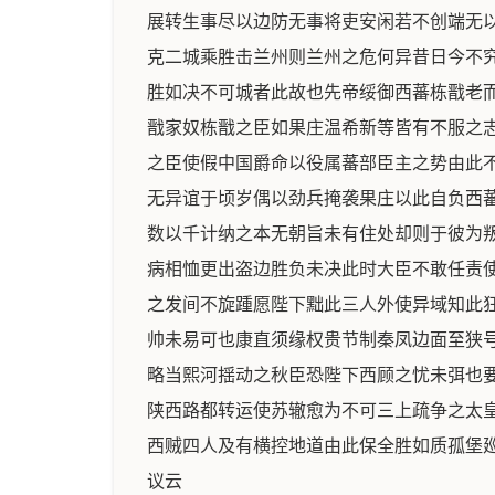
展转生事尽以边防无事将吏安闲若不创端无
克二城乘胜击兰州则兰州之危何异昔日今不
胜如决不可城者此故也先帝绥御西蕃栋戬老
戬家奴栋戬之臣如果庄温希新等皆有不服之
之臣使假中国爵命以役属蕃部臣主之势由此
无异谊于顷岁偶以劲兵掩袭果庄以此自负西
数以千计纳之本无朝旨未有住处却则于彼为
病相恤更出盗边胜负未决此时大臣不敢任责
之发间不旋踵愿陛下黜此三人外使异域知此
帅未易可也康直须缘权贵节制秦凤边面至狭
略当熙河揺动之秋臣恐陛下西顾之忧未弭也
陕西路都转运使苏辙愈为不可三上疏争之太
西贼四人及有横控地道由此保全胜如质孤堡
议云