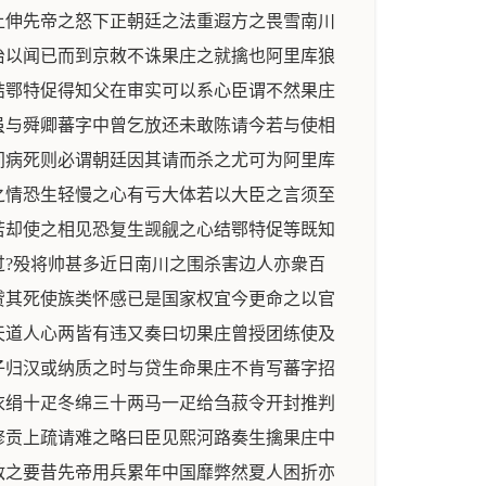
上伸先帝之怒下正朝廷之法重遐方之畏雪南川
治以闻已而到京敇不诛果庄之就擒也阿里库狼
结鄂特促得知父在审实可以系心臣谓不然果庄
虽与舜卿蕃字中曾乞放还未敢陈请今若与使相
间病死则必谓朝廷因其请而杀之尤可为阿里库
之情恐生轻慢之心有亏大体若以大臣之言须至
若却使之相见恐复生觊觎之心结鄂特促等既知
?殁将帅甚多近日南川之围杀害边人亦衆百
贷其死使族类怀感已是国家权宜今更命之以官
天道人心两皆有违又奏曰切果庄曾授团练使及
子归汉或纳质之时与贷生命果庄不肯写蕃字招
衣绢十疋冬绵三十两马一疋给刍菽令开封推判
修贡上疏请难之略曰臣见熙河路奏生擒果庄中
敌之要昔先帝用兵累年中国靡弊然夏人困折亦