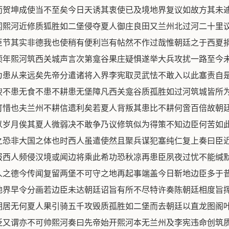
而贺坤成使当不至矣今日天诱其衷使已及境地界复议如故方其未
闻熙河近修质狐胜如二堡侵夺夏人御庄良田又兰州北过河二十里
臣节其实非德我也使稍有便利岂有帖然不作过哉惟朝廷之于西夏
顷年熙河筑西关城声言次第龛谷果庄疑惧遂举大兵攻扰一路至今
为患从来远矣先帝分遣诸将入界李宪取灵武怯不敢入以此塞责自
腴不患无食不患不耕患无堡障凡西关龛谷质孤胜如过河筑城皆所
可惜也夫兰州不耕信遗利矣若夏人背叛其患比不耕何啻百倍故朝
以岁月俟其夏人微弱决不敢争乃议修筑似为得策不知边臣何苦如
之恐非大国之体也时西人虽遣使然且聚兵谋犯塞纯仁复上奏曰臣
报西人频侵汉境或闻边将乘此希功恐秋凉再患臣夙夜过忧不能缄
人之德今传闻复留两堡不可守之地再起事端盖今日靳地边臣多于
地界早令分画若边臣未达朝廷诏旨有所不尽特许奏陈朝廷相度旨
期居无何夏人果引骑五千攻毁质孤胜如二堡而去朝廷以直龙图阁
贬又谓亦不可帅熙河奏曰先帝始开熙河本无兰州及李宪违命创筑