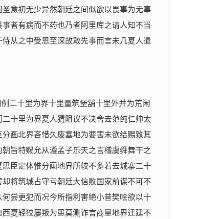
固圣意初无少异然朝廷之间似欲以畏事为无事
畏事者有病而不药也乃者阿里库之请人知不当
于侍从之中受恩至深故敢先事而言未几夏人遣
州例二十里为界十里量筑堡舖十里外并为荒闲
河二十里为界夏人猜阻议不决舍去范纯仁帅太
臣分画北界吝惜久废塞地为要害未欲给赐致其
约朝旨特赐允从遵孟子乐天之言稽虞舜舞干之
夏思臣定体惟分画地界所较不多若去城寨二十
害却将筑城占守亏朝廷大信败国家前谋不可不
从何尝更犯而况今所指利害絶小昔樊哙欲以十
曰西夏轻狡屡叛为患莫测诈言商量地界迁延不