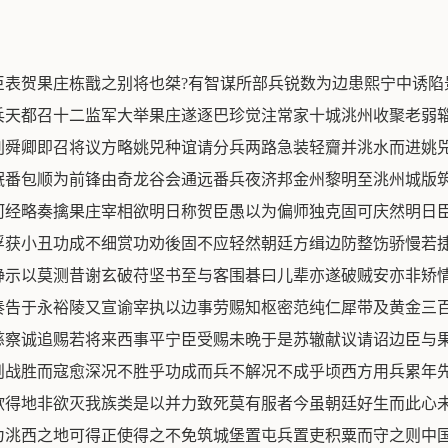
臣表贺果庄栋戬之别将也桀?有智谋所部兵锐数为边患熙宁中诱陷
兵天都召十二监军大举果庄遂逐巴珍觉注常家十城洮州收聚老弱
刘舜卿即召将议方略姚兕种谊请分兵两路急装轻齎并洮水而进姚
岷番包顺为前锋由奇龙谷会通远番兵夜济邦金州黎明至洮州城版
河经略奏擒果庄宰相欲明日称贺臣愚以为偏师独克固可庆然明日
俘获小丑功成不细赏功劝後固不应轻然朝廷方缉边防整饬骄慢若
静示以莫测昔谢玄破苻坚书至与客围碁曰儿辈亦遂破贼安亦非矫
奏告于永裕陵又宣谕宰执以边事劳赐知枢密范纯仁犀带及黄金三
慈察诚追赐若将来西事平宁臣受赐未晩于是苏辙献议请诏边臣与
则战胜而寇愈深况不胜乎功成而兵不解况不成乎顷西方用兵累年
欲得地非欲灭我族类是以并力致死莫有服者今虽朝廷好生而此心
为洮西之地可得正使得之不免筑城堡置屯兵置吏积粟而守之则中