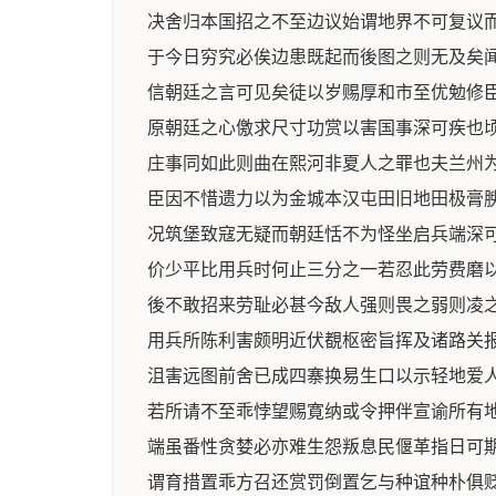
决舍归本国招之不至边议始谓地界不可复议
于今日穷究必俟边患既起而後图之则无及矣
信朝廷之言可见矣徒以岁赐厚和市至优勉修
原朝廷之心儌求尺寸功赏以害国事深可疾也
庄事同如此则曲在熙河非夏人之罪也夫兰州
臣因不惜遗力以为金城本汉屯田旧地田极膏
况筑堡致寇无疑而朝廷恬不为怪坐启兵端深
价少平比用兵时何止三分之一若忍此劳费磨
後不敢招来劳耻必甚今敌人强则畏之弱则凌
用兵所陈利害颇明近伏覩枢密旨挥及诸路关
沮害远图前舍已成四寨换易生口以示轻地爱
若所请不至乖悖望赐寛纳或令押伴宣谕所有
端虽番性贪婪必亦难生怨叛息民偃革指日可
谓育措置乖方召还赏罚倒置乞与种谊种朴俱