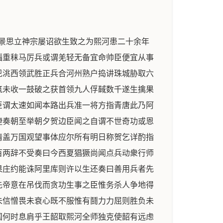
景思立神宗屡诏欲生致之为熙河患二十余年
辎重秣马厉兵或谓羌轻无备宜命帅臣便宜从事
兕洮西领武胜正兵合河州熟户捣讲珠城胁取六
筑未收一鼓破之获首领九人俘馘数千遂生擒果
臣谓太速如闻本路出兵准一将方指青唐此乃阿
捷奏朝至举朝夕贺边臣闻之自谓不世奇功或恩
情盖万国观望事体应尔所有明日称贺乞详酌指
百两辞不受奏曰今西夏猖獗尚闻点兵动衆行师
果庄约能诛阿里库则许以生还奏曰善用兵者先
先帝意在吊伐而贪功生事之臣惟务杀人争地得
未信憎畏未衰心既不服惟有鬪力力屈则胜负未
国何时息肩乎王韶取熙河全师独克使韶有远虑