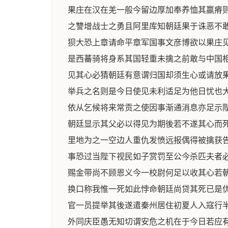
果庄在汉在羌一般今留边厚加奉养恤其羸瘠
之讐增战士之勇且阿里库知朝廷果于诛恶不
狈大恐上章请命平章军国事文彦博欲以果庄
是西蕃骑将身系其国轻重未擒之前敢与中国
见其心必猜朝廷有意谓归国却须生心或请放
举兵之名则是今日使见未利适足为他日忧也
依从乞候将来常贡之使因事渐通消息亦足示
朝廷显示其父必以得见为期後若不遂其心而
里地为之一空边人重仇发愤远报偶得被擒获
事恐过当陛下视民如子赏罚至公今杀匹夫者
赐金带尚不顾恩义今一校尉何足以收其心若
换口称我惟一死如此悖命朝廷尚贷其死已是
官一员提举其後遂遣秦州居住初夏人入寇行
外同庆臣愚无知切谓安危之机在于今日若应