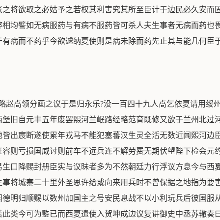
张之将欲取之必姑予之若权其利害究其所至臣计于边民必久安而
弊相均譬如无病服药与有病不服药皆可杀人夫生事者无病而药也
于有病而不药乎今欲遽纳夏使则是病未除而药先止其与能几何臣
经略赵卨领分画之议于是归永乐?没一百四十九人卨乞依夏请用绥
两堡旧自元丰五年废罢熙河兰岷路经略范育既修又欲于兰州北过
地皆出宸断遂使累年戎马不能犯塞蕃汉生灵全活无数近闻熙河边
狂容则亏损国威讨则前车不远兵连不解劳费无期伏望陛下检会元
易生口降赐封册臣实与议昧者多为不然朝廷力行浮议方息今与西
生事将城寨二十里外圣恩许给或向来用兵时不曾保据之地指为要
因德明归顺赐以数州加国主之号安民息战不以小利玩兵后彼国服
若此类今可为鍳已而西夏遣使入贺坤成边议复讲御史中丞苏辙奏