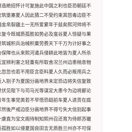
遽造絶招怀计可复施此中国之利也臣恐朝廷不
议筑堡寨夏人因此猜二不受约束其怨毒边臣不
捐金帛裂疆土一无所爱累年于兹矣熙河帅将不
未复今既城质孤胜如势必及龛谷夏人惊疑与果
是筑城积兵治械积粟劳费天下千万为计好事之
为保障也从来熙河遣兵侵耕此地皆为夏人所杀
廷宜辨利害之轻重有所取舍况兰州边患稍息物
此忽忽也若不用臣言臣料夏人久而必叛用兵之
近入劄子为夏国分画地界未定恐边将失信复致
默伏见陛下与司马光等谋定大患今为边将鄙论
昔年生事党类若不早悟恐蹈前车夏人进贡在庭
挥然後严戒边臣分画地界不得亏失大信别起事
叶康直为宝文阁待制知熙州召还育为侍郎苏辙
质孤胜如以侵夏国良田言无质胜兰州亦不可保