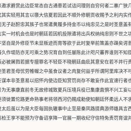
以邀求爵赏此边臣常态自古通患若试诘问理则自穷何者二寨广狭
究其实轻用其言以隳大信夏若因此不顺外修朝贡收赐予之利内实
而无子赵酧忠其族子也常遣黄履多持金币以纯忠见之是时圣意盖
志实一时机会也是时朝廷若因机投隙遣将出兵权纳纯忠则不世之
不坚自是外修臣节未显叛迹而育等欲于此时复举前策盖亦疎矣谔
蕃久作堤防亦无可乘之势况育自到任屡陈此计咫尺蕃界谁则不知
叛必被屠戮若据专擅罪名不轻臣不晓朝廷曲庇其意安在若不并行
使圣君圣母忧劳帷幄之中虽食议者之肉复何益乎所谓阿里库决不
狂谋本非圣意易以招怀内使边臣知赏罚尚存不敢妄作此宜速行者
号为无事康直前冬无故修城致夏兵压境兵役已集康直惧不兴工妄
要须徙置佗路更命熟事老将领西河仍赐成勅使知朝廷怀柔远人不
皇太后虽以为是大臣每固执辙事中止至是秦凤路提典游师雄具言
廵检王享不能预为守备诏享降一官展一期收纪守信特免责罚育谊