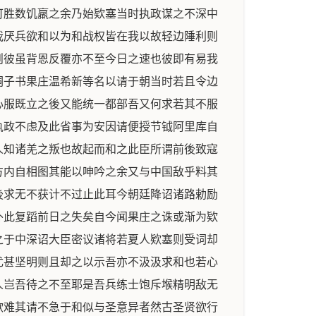
可胜数饥羸之余乃始欵塞当时执政谋之不深中
我厌兵欲和以为和战权皆在我以故轻边陲利则
则彼虽背恩反覆亦不至今日之速也彼即有易我
嗣子书果庄温希新等名以请于朝当时若且令边
心服既立之後又能统一都部吾又何求若其不服
执政不虑及此省事为安因请便授节钺阿里库自
人知诸羌之叛也故起而和之此臣所谓前後致寇
方内自相图其能以呻吟之余又与中国敌乎料其
後求无不获计不过止此耳今朝廷降诏诸路勅励
外此复蹈前日之失矣自今闻果庄之诛或渐为欵
之于中深诏大臣密议诸将若夏人欵塞则受词却
尤甚坚明则且却之以示吾亦不汲汲求和也若心
人岂吾待之不至耶是吾兵练士饱斥堠精明敌无
欲难其请不急于和似与圣意异者然古圣贤欲行