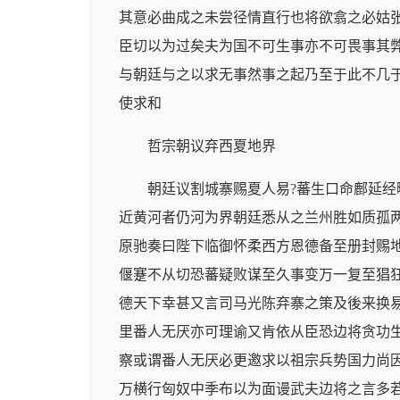
其意必曲成之未尝径情直行也将欲翕之必姑
臣切以为过矣夫为国不可生事亦不可畏事其
与朝廷与之以求无事然事之起乃至于此不几
使求和
哲宗朝议弃西夏地界
朝廷议割城寨赐夏人易?蕃生口命鄜延
近黄河者仍河为界朝廷悉从之兰州胜如质孤
原驰奏曰陛下临御怀柔西方恩德备至册封赐
偃蹇不从切恐蕃疑败谋至久事变万一复至猖
德天下幸甚又言司马光陈弃寨之策及後来换
里番人无厌亦可理谕又肯依从臣恐边将贪功
察或谓番人无厌必更邀求以祖宗兵势国力尚
万横行匈奴中季布以为面谩武夫边将之言多