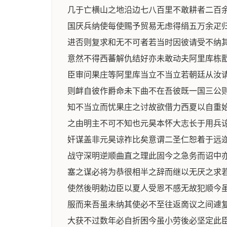
几于亡横山之地沿边七八百里不敢耕者二百
国厌兵纳使每使赐予贸易无虑得绢五万余疋
进否则复求和无不可者若当时因彼请受不纳
意然不得西蕃解仇结好亦未敢动夫阿里库栋
臣审问果庄等阿里库当立不当立若朝廷从汝
则衅自彼作爵命未下曲不在吾彼既一国三公
知不当立而忧果庄之讨故欲借力西夏以自重
之由明主不可不知也元昊本怀大志长于用兵
奸谋盖非元昊谅祚比矣意谓二圣仁恕着于远
战守深明逆顺曲直之理此固今之急务而诏中
塞之谋必将为恭很相半之辞而继以无厌之求
使然後明勅边臣以夏人受恩不感无故犯顺今
服而来吾虽未纳其使必不至往返啇议之间遽
大获不过数年必自折困今虽小劳後必坚定此