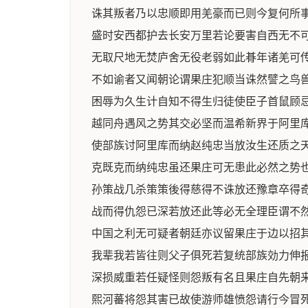
诛其叛者乃以忠顺即用羌豪而已则今复何所
盛时安西都护去长安万里若论要害自西无不
无取尺地无焚庐舍无役老弱如此朞年诸羌可
不如谕者又闻朝论谓果庄犯顺当诛然譬之鸟
困辱为久生计自知不得生归徒使臣子首鼠顾
越同舟遇风之势其交必坚而温希新界于阿里
使部族讨阿里库而纳赵纯忠当放汝生还质之
克既克而纳纯忠虽还果庄可无患此必然之势
孙策战几杀策策後得慈得不诛放还豫章卒得
战而得仇怨已深若放还此等必无全理臣谓不
中国之利无可疑者朝廷亦议留果庄于边以招
我辈我若皆往则父子俱死若复统部族効力伸
深损威重若任疑怪则怨叛有名且果庄自先朝
熙河蕃将怨其害已故使游师雄愤怨请行今冒