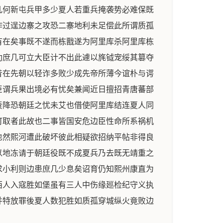
几何新屯兵甲多少夏人若重兵掩袭势必难保既
作过逞边寨之攻恐二寨地利未足偿此所谓质孤
有在矣事既不遂而栋戬遂为阿里库杀阿里库栋
功庶几可立大臣计不出此遽以旄钺宠绥其篡夺
昔在先朝以轻诈多败少成先帝所薄今谊朴与谔
臣谓兵果出境必有忧矣兼闻近日擅招青唐蕃部
责降恐朝廷之忧未艾也借使阿里库结连夏人同
可取者此故也二事皆国安危边臣性命所系祸机
也然熙河遭此破坏彼此相疑欲招纳平帖非得良
以地冻请于朝廷役既不成夏兵乃去既无靖重之
求小利则边患庶几少息矣诏育仍知熙州康直为
西人入寇胜如堡虽有三人中伤缘廵检纪守义执
并特放罪後夏人数犯胜如质孤穿城纵火竟败边