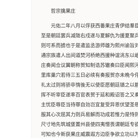
哲宗擒果庄
元佑二年八月以俘获西番果庄青伊结羣
至是朝廷罢兵减陇右戍遂与夏解仇为援夏聚
则可系而掳也于是遣监丞游师雄为熙州谕旨
通宗族遣人出间道焚河桥絶西援种谊洮东以
庄奏闻佥议翼朝称贺知制诰苏辙奏曰臣闻熙
里库巢穴若待三五日必续有奏报贺亦未晩今
礼太过则将骄卒惰後无以使臣愿朝廷镇之以
挥不听宰臣遂率百官表贺于延和殿诏答之又
主忧臣辱臣当待罪自効岂宜复受异恩伏望圣
服其心次屈其力则兵易解而功成若惟力是恃
尺寸地先筑城堡置州县使四夷憎畏谓朝廷专
可知也今新获果庄威震遐方边臣争欲立功以