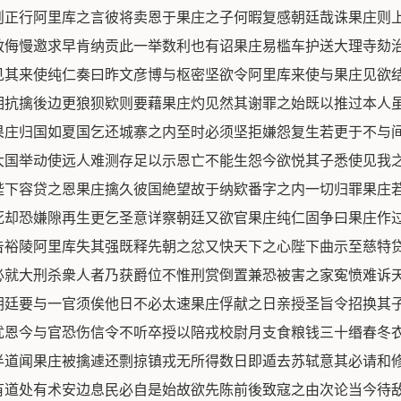
则正行阿里库之言彼将卖恩于果庄之子何暇复感朝廷哉诛果庄则
敢侮慢邀求早肯纳贡此一举数利也有诏果庄易槛车护送大理寺劾
见其来使纯仁奏曰昨文彦博与枢密坚欲令阿里库来使与果庄见欲
相抗擒後边更狼狈欵则要藉果庄灼见然其谢罪之始既以推过本人
果庄归国如夏国乞还城寨之内至时必须坚拒嫌怨复生若更于不与
大国举动使远人难测存足以示恩亡不能生怨今欲悦其子悉使见我
陛下容贷之恩果庄擒久彼国絶望故于纳欵番字之内一切归罪果庄
死却恐嫌隙再生更乞圣意详察朝廷又欲官果庄纯仁固争曰果庄作过
告裕陵阿里库失其强既释先朝之忿又快天下之心陛下曲示至慈特
必就大刑杀衆人者乃获爵位不惟刑赏倒置兼恐被害之家寃愤难诉
朝廷要与一官须俟他日不必太速果庄俘献之日亲授圣旨令招换其
优恩今与官恐伤信令不听卒授以陪戎校尉月支食粮钱三十缗春冬
半道闻果庄被擒遽还剽掠镇戎无所得数日即遁去苏轼意其必请和
有道处有术安边息民必自是始故欲先陈前後致寇之由次论当今待