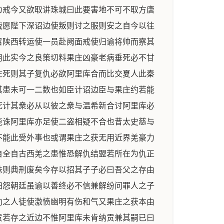
为戒今又欲取讲珠城曰此要害地不可不取方唐
哉愿陛下深诏边使叛则讨之服则安之自今以往
召陕西转运使一员赴阙面戒使归谕将帅而察其
用此实今之良策切料果庄凶豪老病垂死必不甘
庄死则其子复仇必欲阿里库合而比交夏人此秦
其患未可一二数也如臣计诏边臣与果庄约若能
死计其衆必从以彼之衆与温希新合讨阿里库必
能诛阿里库亦足使二盗相疑不合也昔太史慈与
不能此受外事也或谓果庄之获无用近界羌豪力
自全自古西羌之患惟恐解仇结盟若所在为仇正
诛则典刑废矣今存以招其子子必曰吾父之存由
归怨朝廷虽谕以善终必不信兼解纷问罪人之子
功之人徒使激愤幽明有伤和气又果庄之获本由
贡若存之近边不惟阿里库未肯纳贡兼其嗣已曰