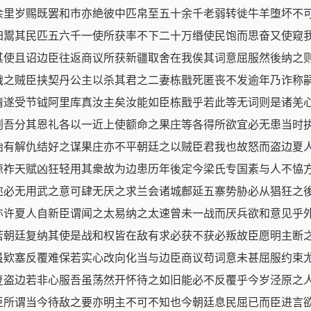
余里岁赐既罢和市亦絶彼中匹帛至五十余千老弱转徙牛羊堕坏不
归鬻其民匹五六千一使所获率不下二十万缗使民饱而思奋又使窥
其使且诏边臣往返商议所获新疆取舍在我俟其词意屈服然後纳之
戬之贼臣挟契丹公主以杀其君之二妻栋戬死匿丧不发逾年乃诈称
请遂受节钺阿里库真汝主矣汝能如臣栋戬乎若此等无词则是诸羌
则吾分其恩礼各以一近上使额命之果庄等各得所欲宜必无患当时
始有解仇结好之谋果庄亦不平朝廷之以贼臣君我也故怒而盗边夏
谅祚天赋凶狂轻用其衆故为边患历年後定今梁氏专国素与人不恊
迩必无用武之意可肆无厌之求兰会诸城鄜延五寨势胁必从猖狂之
亦许夏人自新臣谓闻之太易纳之太速曾未一战而厌兵欲和意见乎
若朝廷复纳其使是战和权皆在敌有求必获不获必叛故臣愿明主断
虽欵塞反覆难保若实心改向化当与边臣商议苟词意未甚屈服约束
复盗边若非心服吾虽荡然开怀待之如旧能必不反覆乎今岁泾原之
臣所谓当今待敌之要亦明主不可不知也今朝廷息民屈已而臣进言