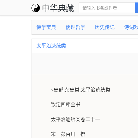
中华典藏
佛学宝典
儒理哲学
历史传记
诗词
太平治迹统类
<史部,杂史类,太平治迹统类
钦定四库全书
太平治迹统类卷二十一
宋 彭百川 撰