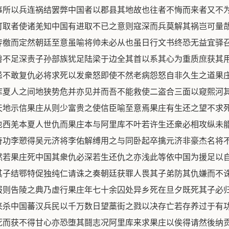
事所以兵连祸结罢弊中国者以郡县其地故也往者不悔而来者又不
可取者使诸羌知中国有进取不已之意则寇深而兵莫解其祸岂可量
传檄而定然朝廷至意虽喻将帅未必从也虽日行文书终恐无益宜驿
兽不足深责子孙部族犹足陆梁于边全其首以系其心为重质庶获其
忌不敢复仇必将求死以发衆怒即使不然老病怨怒自非久生之道果
库夏人之间地狭势危并亦见并而吾不能救使二盗合三面以窥熙河
天地示信果庄从则少富贵之使信臣喻至意焉果庄有生还之望不求
也西羌本夏人世仇而果庄本与阿里库不叶若许生还衆必相攻纵未
奇功李愬得吴元济将李佑解缚用之与同卧起卒擒元济非豪杰名将
然若果庄死中国其衆仇必深若生还仇之亦浅此等依中国为援足以
其子结鄂特促独纯仁请诛之奏朝廷获罪人畏其子弟防其仇嫌而不
报则告陵之典乃虚行果庄年七十余囚处异乡死在旦夕既死其子必
来杀中国蕃汉兵民以千万数日望藁街之戮以决存亡若存养过于有
死而获不得甘心亦恐堕其鬪志况阿里库来求果庄以俟得请然後纳