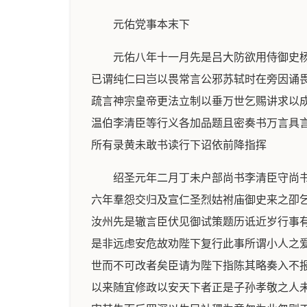
元佑党事本末下
元佑八年十一月先是吕大防欲用侍御史
已谓纯仁曰岂以畏常言公邪苏轼时在旁因诵
疏言神宗皇帝更法立制以垂万世乞赐讲求以
温伯李清臣等行义各加品题且密奏书万言具
所有录黄未敢书读行下诏依前降指挥
绍圣元年二月丁未户部尚书李清臣守尚书侍郎兵部尚书邓温伯守尚书左丞清臣首倡绍述伯温和之乙亥吕大防知颖昌府后二日改知永兴军大防位宰相踰六年羣怨交归及宣仁圣烈姑祔庙御史来之卲乞先逐大防以破大朋党因疏神宗所简之人章惇安焘吕惠卿等以备进用大防亦求去位上亟从之三月苏辙依前官知汝州先是辙言臣伏见御试策题历诋近岁行事有欲复熙宁元丰故事之意臣备位执政不敢不言然臣窃料陛下今无此心其必有人妄意陛下牵於父子之恩不复深究是非远虑安危故劝陛下复行此事所谓小人之爱君取快一时非忠臣之爱君以安社稷为悦者也臣窃惟神宗皇帝以天纵之才大有为之志其所设施度越前古盖有百世而不可改者矣臣请为陛下指陈其略奏入不报辙言臣近以御试策题有欲复熙宁元丰政事之意寻具劄子论先帝所立政事见今遵行已自非一其间事有过差元佑以来随宜修政以安天下者正是子孙孝敬之人未审陛下以臣言为然否议者谓元丰之事有可复行而元佑之政有所未便臣愿陛下明诏臣等共商议见其可行而后行审其失而后罢深以生民社稷为意勿为此忽则天下之幸也辙既再具劄子上固不悦李清臣邓伯温又先媒孽之及面论上益怒遂责辙曰人臣言事何所害但卿昨奏谓机事不可宣於外宜秘而不出今乃对衆开陈但以汉武帝事上比先帝引谕甚失当辙曰汉武帝明主也上曰卿所奏称汉武帝外事四夷内兴宫室立盐铁榷酤均输之法其意但谓武帝穷兵黩武末年下哀痛之诏此岂明主乎辙恐动趋下殿待罪上声甚厉范纯仁独进曰史称武帝雄才大略为汉七制之主辙果以比先帝非谤也陛下亲政之初进退大臣当以礼不宜如此急?上怒稍霁辙举笏谢纯仁曰公佛地位人也归家亟具奏曰今者偶因政事怀有所见辄欲倾尽以报知遇而天资闇冥不达机务论事失当冒犯天威不敢自安伏乞圣慈怜臣不识忌讳出於至愚少寛刑诛特赐屏逐以允公议诏苏辙除端明殿学士知汝州吴安诗以行苏辙制词不当罢起居郎夏四月左朝散郎张商英为正言商英前自开封府推官出为河北西路提点刑狱元佑四年五月改江南西路转运副使又徙淮南踰五年不复召於是始擢谏官故商英攻元佑大臣不遗余力商英常奏疏论风俗曰我神考发明道德之意以作成人材同一风俗大志未集神灵在天宣仁圣烈太后保佑陛下托心腹於辅弼寓视听於台谏而势利之下是非蠭起阿谀附会一旦乌合或上叛君亲之恩或下背师友之训或小合传缄白昼告急或手扇障面交半造门或包苴结私第之欢或伏地修门生之敬於是浮言竞作鄙诈交兴川洛异党秦汶分朋拨而后动谓之平字大而无见谓之青大虽交通相纽谓之八关隂私架造谓之五鬼谁何门户谓之纳閙抱待具足谓之小鬼舍所亲而去谓之过房失所合而还谓之归宗伺察报探谓之灭门臣愚欲愿陛下以臣此章降手诏戒励掲之朝堂风示四方庶几薄恶之风浸息醇醲之化日孚易曰君子以居贤德善俗其在兹时乎庚戌曾布为翰林学士蔡京权户部尚书黄履为龙图阁直学士壬子御史虞策言吕惠卿等指陈苏轼作诰词语涉讥讪望劾实施行殿中侍御史来之邵言轼臣先朝久以罪废至元佑擢为中书舍人翰林学士轼凡所作文字讥斥先朝援古况今多引衰世之事以快忿怨之私行吕惠卿制词则曰忿建青苗次行助役均输之政自因商贾手实之祸下及鸡豚苟有蠧国而害民率皆攘臂而称首行吕大防制诏则曰民亦劳止愿闻休息之期撰司马神道碑则曰其退如洛如屈之陂泽凡此之类播在人口者非一当原其所犯明正典刑制诰落端明殿学士兼翰林侍读学士依前左朝奉郎知英州制词中书舍人蔡卞所草也范纯仁言臣方在病假仍乞罢免朝廷之事不合与闻然有未尽之诚上觊少禆圣听窃见全台言苏轼行吕惠卿诰词言涉诅谤伏缘熙宁法度出於谏议之臣又州县奉行之际多有过当轼因行辞之际遂至过诋惠卿令台章览归先朝於事体不便况今来言者多是垂帘时擢居言路之臣当时畏避不即纳忠今日观望始有弹奏若便施行其说亦恐玷垂帘之明圣妨陛下纯孝之至德高士敦昔在成都曾有犯罪来之邵曾任本路监司略无举发及至太皇上仙高士敦特肯改官来之邵方以前事弹奏又苏轼方执政时曾为人所弹击言者寻皆黜谪当时台谏略不辨明及苏辙得罪便云所谪太近吐刚茹柔率多此类使朝廷赏罚过中莫不由此又言吕惠卿上谪时李清臣方为左丞若言涉讪谤清臣岂肯书诰行出今旧臣惟有清臣在此更乞询访不听范祖禹为龙图阁直学士知陕州先是祖禹屡请补外上曰不须入文字执正官有阙明苏辙责改州祖禹再上章请郡不许盖上欲以祖禹代辙也既而沮之者甚衆祖禹固求出乃有是命虞策言苏轼罪罚未当诏轼降充左丞议郎闰四月戊寅新差提举荆南湖路常平茹东济仍旧通判沧州言者论东济常露刘挚私简以示杨畏险薄无行人所不齿故也甲申安焘转一官为门下侍郎乙酉吕惠卿知苏州刘拯言宣仁常谓宰相曰编修实录官毋任先朝曾责降者盖虑谤书一成不可改追也是时权臣擅政虽差邓温伯陆佃林希曾肇以应宣谕已而遂去以吕公着之壻司马光之门人范祖禹苏轼之门人张来秦观代之至於吕公着常平法失天下心若韩琦因人心如赵鞅举甲以除君侧恶人不知陛下何以待之先帝恐其诬忠以胁君也令词臣明言其故黜知颍州闻公着提举实録日谓无此语令史官改之请重审閲其间书不以实辄移易增减情涉诬诋以闻乞重行黜责以正国典从之又言苏轼敢以私忿形於诏诰中厚诬丑诋轼於先帝不臣甚矣王德谦愤其诬诋之甚上书言之旋被遣斥以死秦观浮薄小人影附於轼前请轼之罪褫观职任以示天下後世诏苏轼合叙复日不得与叙复秦观落馆阁校勘添差监处州茶盐酒务左正言上官均言臣窃见宰相吕大防天姿强很怀邪逆国常与御史中丞苏辙隂相依附同恶相济伏愿陛下察究本末出自睿断特加施行以明示朝廷好恶判别忠邪以正纲纪然後朝廷尊而天下安此国家先务惟陛下?神采择五月章惇请责弃地议臣司马光文彦博而下凡十一人张商英请责降合祭议臣章惇擅政恶闻上官均异论罢其言职己未侍郎杨畏为吏部侍郎吕大防既超迁畏礼部侍郎畏知大防当去章惇必复用时惇居苏州有张横者惇妻之侄也惇方丧其妻横往吊畏先托横致意云畏度事势轻重因吕大防苏辙以逐刘摰梁焘辈又欲并逐大防及辙二人觉知遽罢畏言职畏迹在元佑心在熙宁元丰首为公濶路者及惇赴召百官郊迎畏独请间畏自陈述语多质大防有直省官闻之叹曰杨侍郎前日謟事吕相公亦如今日见章相公也惇信其言故有还迁畏吏部六月御史黄履言吕大防刘挚梁焘当垂帘日俱为柄臣焘先鼓唱邪言吴居厚继陈诗注刘安世等遂共攻之执政既主於中仍役蔡确岭外累遇恩沛不令生还家有慈亲终不可得见死非其罪中外愤叹自陛下躬临机务洞炤奸诬浸复擢官於泉壤窃谓遭横逆者既伸忠愤力排?者未正典刑宜加显黜以允公议左司谏翟思言吕大防等擅作威福相与诬窜吕惠卿蔡确乞各正罪犯至今未闻施行窃以治道莫要於辨忠邪莫先於明赏罚忠虽见赏而邪不加罚则无以消伏奸慝望出睿断以慰公议左正言上官均言近具劄子论奏前宰相吕大防苏辙擅操国柄不畏公议引用柔邪之臣如李之纯擢为御史中丞杨畏虞策来之邵等皆任为谏官御史是四人者倾险柔邪嗜利无耻其所弹击者皆受吕大防苏辙密谕或附会风旨以济其欲窃覩陛下自亲机务收还权柄其大防辙党人十去其七八然杨畏等六人尚居清要未快士论伏望陛下察考吕大防苏辙擅权欺君之罪