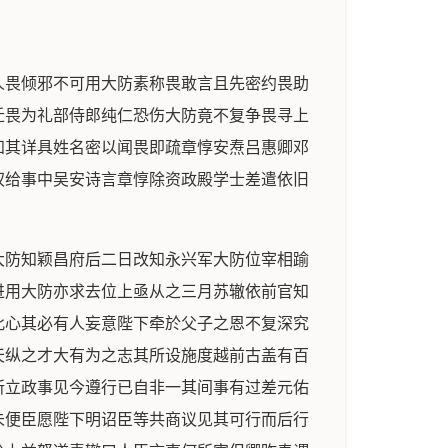
人畏倾邪不可用大防素称畏敢言且先密约畏助
迁畏为礼部侍郎纯仁恐伤大防竟不复争畏寻上
知其详具姓名密以闻畏即疏章惇安焘吕惠卿邓
权给事中吴安诗言章惇除资政殿学士差遣依旧
岁时俯仰顺从媕阿冺默曲狥羣奸之意苟幸一身之安尔谓有所建明固未尝争论而去谓尔同为讥讪则於今藳不存进退之间风节无取虽言章?至衆弗与容然罪疑惟轻古有成训姑褫延阁用厌师言勉自省循以称矜贷可落龙图阁待制依前左朝请郎吕大防再降一官从御史刘拯之言也乙亥给事中黄裳言史院一事乃吕大防倡为之罪不当在祖禹庭坚之下岂可轻恕降授大中大夫分司南京安州居住刘拯又论曾肇陆佃等罪责知滁州三月范纯仁知陈州邢恕知青州八月诏吕大防不得引用期数赦恩叙复九月壬寅范纯仁在陈州闻之忧愤累日斋戒上奏略曰窃见吕大防等窜谪江湖已更年祀未蒙恩旨久困拘囚其人或年齿衰残或素萦疾病不谙水土血气枯衰骨月分离举目无告将恐溘先朝露客死异乡不惟上轸圣怀亦恐有伤和气仰惟陛下圣心仁厚天纵高明法大舜之用中建皇极而在宥每颁赦令不问罪辜至於绞斩重囚髠黥徒隶咸蒙赦宥亦许放移岂有股肱近臣簪履旧物肯忘轸恻常俾流离但虑一二执政之臣责其往事嫉之太甚启迪之际不为详陈若非宸衷独断圣虑详思灼见本根絶其萌渐尽屏猜嫌之迹特垂旷荡之恩皆因大礼赦文遂令逐便居住使得自新改过免为覊旅之茔魂奏疏三上批范纯仁立异邀名落职知随州壬戌诏御史常安民立心凶险处性颇邪置之要路诚非所宜可罢职与监当差遣安民又上言今大臣为绍述之说者其皆实借此名以报复私怨一时朋附之流从而和之遂令已甚张商英元佑时上吕公着诗求进其言谀佞无耻士大夫皆传笑之及为谏官则上疏乞毁司马光吕公着神道碑周秩在元佑间为太常博士亲定司马光谥为文正及近为言则上疏论司马光吕公着乞斵棺鞭尸陛下察此辈之言果出於公论乎故凡劝陛下绍述先帝者皆欲托先帝以行奸谋谓他事难以惑陛下若闻先帝则易感动故欲快私仇?良善者须假此以移陛下之意不可不察今权臣恣横朋党满朝言官未尝一言及之惟知论元佑旧事力攻已去臣僚臣荷陛下提拔不敢负恩摧枯拉朽之事臣实耻为之举朝嫉臣诬?非一臣赋性愚直恐终不能胜朋党之论愿乞外任以避之上开慰而已御史董敦逸奏安民常称二苏文章之士负天下重望不当弹击此乃二苏之党诏罢御史与知军章惇批诏语送吏部与监当冬十月章惇之贬斥元佑旧臣皆以白帖子行遣安焘李清臣与惇争论不已上亦疑惇惇甚恐雍私语惇曰用白帖子有王安石故事惇大喜取其案牍白上惇遂安议谓雍欲以此结惇也然雍竟罢黜十二月知青州邢恕试礼部侍郎孙谔言杨畏反覆落职仍知河中府二年正月御史陈次昇言绍圣元年七月十九日责降吕大防等勅牒榜节次云至於射利之徒胁肩成市盍从之士俾革回邪除已行责降人其余一切不问议论亦勿复言近者切见汪浃李重等送吏部与合入差追以元佑所献文字得罪则前件勅牓殆成虚文将何以取信於天下今又闻差官编排元佑臣僚章疏命令如此何以示信於人乎所有编排章疏指挥合行寝罢五月孙谔论役法有妨绍述【见绍述门】六月曾布言常立谄王安石而毁先帝情更可诛陈瓘所以忤卞只陛下但以安石为凖绳罗织士类此最为害政况安石之所是勿与先帝不同者非一岂有但以安石为据卞以此得怒而士类莫不以瓘之言为是六月吕大防进职知秦州以元佑中间持边议故也八月丙子诏王嵓叟吕大防等所得恩例及举官并罢梁焘依旧鄂州居住刘世安依旧南安军居住范祖禹责授昭州别驾贺州安置刘世安英州安置因四年上疏论哲宗求乳母事也诏姚勔求不磨勘给事中蹇序辰言其附会诋訾先帝也十二月蔡京辨不附司马光改役之罪【见役法门】四年春诏应绍圣二年十二月十五日类姓名责降人宫观居住及勒停安置分司散官子孙弟侄各不得任本州邻州内子孙仍并与次迁远路分合入差遣已授未赴并见在任人并罢庚戍李清臣出知河中府王存致仕恩例只与一名言者指存元佑初论事附会故也三省言司马光吕公着倡为奸谋诋毁先帝变更法度罪恶至深及凶党同恶相济首尾附会之人偶缘今已身死不及明正典刑亡殁之后尚且优以恩数罪罚未称轻重不伦若谓其已死不问使後世乱臣贼子何以创艾至於告老谢事亦宜少示惩沮制略曰司空吕公着盗窃虚名躐持宰柄谤毁前烈变乱旧章虽窜殛不及其生而惩创可垂於後可特追贬建武军节度副使仆射司马光隂结中人骤窃宰柄变更良法诋毁先朝潜怀睥睨之邪计欲快倾摇之二心使子孙谬荷国家之厚恩何以为臣子之大戒虽逃显戮当置散司可特贬清海军节度副使故王嵓叟厚诬先帝愚弄朕躬力赞邪谋隂怀异志罪恶?着神鬼得而诛之虽示小惩未协公议可追贬雷州别驾诏赵瞻傅尧俞夺所赠官韩维孙固范百禄胡宗愈遗表恩例各与两人余悉除夺诏张兢辰罢官以蔡京言其謟事吕大防苏辙故也又诏赵瞻傅尧俞諡诰并追夺三省言近降指挥以司马光等诋先帝变更法度各加追贬谨按吕大防刘摰梁焘苏辙为臣不忠罪与光等朝廷虽常惩责罚不称愆范纯仁又自因别过落职於本罪未尝略正典刑生死异法无以垂示万世吕大防制略曰朋奸擅国责有余辜造讪欺天理不可赦其加显黜以正明刑可责授舒州团练副使循州安置刘挚制略曰向由邪路力附党魁倡和奸谋毁黩先烈不踰数载窃缘宰司公论未平责轻罪重可责授鼎州团练副使新州安置苏辙制略曰操倾侧孽臣之心挟纵横策士之计始与兄轼肆为诋巇晚同相光协济险恶朕顾瞻岩庙企望裕陵义不敢私恩难以贷可责授化州别驾雷州安置梁焘制略曰向附凶渠擢在谏职排?旧弼诋诬先朝荐引羣凶毁弃成法虽从薄责未称明刑可责授雷州别驾化州安置范纯仁制略曰立异以邀名匿情而趋利议称亲则构诬於宗祖言变法则归过於先朝欺君以助邪谋弃地以开边隙隂连羣枉协济凶渠迄用攀援遂尸宰辅仅从薄谴久逭严诛苟其究免於终身何以示惩於後世可责授武安军节度副使永州安置已上令所在差官伴送前去经过军州交替刘奉世制略曰曩以小官附会奸党凶险狡狯莫与汝齐有司失刑衆论未允可落职分司南京郴州居住韩维制略曰爰自初政实登近司首赞邪谋厚诬先烈以抑兼并为繁禁以振贫厄为利心恣引亲私助成奸慝比从薄责实拂公言可落职特授左朝议大夫致仕王觌制略曰资赋佥回善於原借附会奸党毁訾先朝挤?良善变乱法度可落职依前分司东京通州居住韩川孙升吕陶制略曰顷大奸旧恶相济擅朝而尔挟忿悁为之死党巧诋法度以遂更变之谋历排忠良以虚顾托之罪积心至此议罪谓何可各依前官分司南京川随州居住升陕州居住范纯礼赵君锡马默制略曰顷在初政常跻近班怀藉势乘权之心起背公死党之计傅会邪说专为悦谀无以照奸公论甚郁可各落职依前官纯礼蔡州居住君锡本处居住默单州居住顾临制略曰附会凶党力被荐论顷缘洞察於奸谋不使超跻於近列迨司留钥复结罪阉虽因人言常从贬秩责轻罪重衆不谓宜可落职依前官管勾洪州玉隆观饶州居住范纯粹制略曰倾邪险詖出於天资反覆导谀忘其父志弟兄唱和协助凶奸变先朝拓土之功成一时蹙国之议失刑既久公论未平可落职依前官管勾江州太平观均州居住孔武仲制略曰附会奸党躐处要班逮於亲政之初敢为怙终之计失刑既久公论未平可落职依前官管勾洪州玉隆观池州居住王汾制略曰早以凡才滥居儒馆元佑之际附会诋欺衆论喧阗罪状明白可落职依前官致仕王钦臣张来制略曰尔因缘奸险躐起要班挟持说谋鼓扇凶焰王钦臣可落职管勾江州大平观信州居住来可落职添差监黄州酒务吕希哲吕希纯吕希绩等制曰方其父在则假国威灵为已阀閲及大防用事则密援凶党贾鬻利权并以庸才因致美职宜悉从於贬秩或仍禆於分司庶无轻重失当之刑及夫幸免失刑之士希哲分司和州居住希纯分司金州居住希绩光州居住姚勔制略曰向附凶邪为出死力沮害良善助成奸谋可依前官分司衢州居住吴安诗制略曰顷者羣凶聚慝继踵擅朝尔以朋邪窃处谏列鼓扇凶焰附会邪谋逞宿憾以挤劳旧之臣构险语以吐倾摇之议虽常加於薄责尤未正於严刑可责授濮州团练副使连州安置晁补之落职添监处州盐酒知齐州贾易海州盐税程颐放归田里钱勰杨畏并逐人永不叙复郴州编管秦观移送横州朱光庭追贬郴州别驾孙