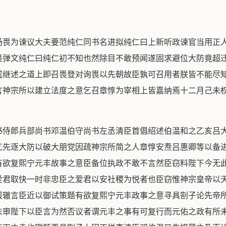
杨畏为谏议大夫要范纯仁同书名进拟纯仁曰上新听政谏官当用正
畏弹文纯仁曰纯仁初不知也然除目不敢预闻遂固求避位大防竟超
成继述之道上即召畏登对询畏以先朝故臣孰可召用者朕皆不能尽
言神宗所以建立法度之意乞召章惇为宰相上皆嘉纳焉十二月己未
推究杨畏等朋邪害正趋时倾覆之恶谴责黜免正典刑以示天下右正言张商英言先皇帝盛德大业超絶今古而厌代之後司马光吕大防吕公着刘挚又援引朋党以行机议至如罢免役法则曰有掲簿定差四字下诏求直言则专赏讪谤之人置诉理雪罪犯则尽自熙宁元年以后弃渠阳州县则甘言猥语无所不至凡详定局之所建明中书省之所勘会户部之所行遣言官之所论列词臣之所告命指摘扶剔鄙薄嗤笑当垂帘之际内臣之得志者剪除陛下羽翼於内执政之用事者击逐陛下股肱於外天下之势殆哉岌岌乎望陛下三省禁中检会前後章疏付臣看详签贴奏上陛下与大臣勘酌而可否焉张商英吕惠卿讼蔡确之寃刘极请复蔡确官从之又言吕大防八罪诏吕大防降知随州侍御史来之邵言先皇帝熙宁初属任宰相王安石造立法度以惠泽天下後世司马光入持政柄擢刘挚为侍御史王嵓叟朱光庭引在言路结成党羽宰相自确而下尽力排逐先帝顾命大臣去之略尽而陛下孤立於上矣先朝法度次第废革先帝二十年积功累行为之一空矣以先朝赏罚为不中理则悉听诉理刘挚罪无轻重率从原减由是先帝擢用之人往往闲废而光之党分布中外矣以先帝财用为得之非义则凡市易贷缗不以本息一切损放如何比积米九百万斛一日散之几尽凡此者出於司马光之意而假以刘挚王嵓叟朱光庭之言方是时先帝陵土未乾而光等更唱迭和剗革扫除忠臣义士熟视而吞声无敢谁何光与嵓叟光庭相继死亡独刘摰未殒灭者此实天所以遗陛下今刘摰尚以观文殿学士外领藩镇久稽天诛士论斯郁望?挚之罪明正典刑上以伸先帝之志下以塞缙绅之望刘挚落学士知黄州御史周秩言挚责怒故也苏辙降知袁州轼惠州安置御史来之邵言轼讥斥先朝故也乙酉中书舍人林希言吏部送到吏部侍郎王钦臣可授宝文阁侍御知制庐州词头按钦臣资性险邪本缘傅会宰相吕大防以致进用大防皆抑而不行大奸方斥余党改窜遂肃清仕路钦臣岂可加以侍从职又付之方面之寄所有制词臣未敢撰进诏王钦臣除集贤殿修撰知和州监察御史刘拯言吕希哲学术无闻出於奏补岂能为陛下发明道德之藴伏望为官择人别与差遣林希言吕希哲出知怀州左司谏翟思言吕大防刘摰苏轼苏辙以讪谤先朝变乱法度擅作威福禠职夺官谪守方州安置岭表中外闻命举皆欣快然司马光吕公着首事发端虽已终牖下赠官美諡自可追夺王嵓叟与摰同恶相济若假以年当窜远域则赠官与子孙恩泽亦当追夺其合志同事有若文彦博范纯仁其背公死党有若安焘刘安世吴安诗韩川孙升等乞各正典刑右正言张商英言宣仁圣烈皇后奉承顾命保佑陛下惟仁旧居深宫惟亲帷慈政事惟公惟惠何常预知吕惠卿擅兴兵甲蔡确贪天之功作诗讪谤等事言臣本以惠卿与司马光争经义有隙构其事以媚光人虑蔡确异时再用必欲杀之以灭口出危语激怒帘箔表里相济行其?言殛确於新州窜惠卿於建州夫以太皇太后之公平慈惠而羣臣乃导为淫刑滥罚贬死宰相使此曹易地而立於吕武之朝则何所不至哉乞检会禁中臣僚草疏吕惠卿蔡确本家进状集台省官杂议如事出谗构则诬告反坐邦有常刑夫元恶有臣无君亦已甚矣擢其髪而数之不可胜诛陛下虽欲置而不行如宗庙法令何如天下後世何商英又言梁焘范祖禹吴安诗刘安世刘唐老孙升韩川等当元佑初中伤无罪合行窜责焘知鄂州安世知南安军安诗监兖州酒税川知坊州升知房州三省言昨提举修实録吕大防奏仁宗皇帝实录今已成书欲望依例除定本外将见在草?各一本与提举实录官以备照证外余依前降指挥焚毁元佑六年十月十一日朝旨依诏令吕大防范祖禹将所得草?封角差得力人管押递舖送赴修国史院送纳如有传写到别本亦同封角送纳或转写与他人即令自陈如辄隐留当行重贬责周秩言恐实录诬罔诸书传後故也三省以周秩所上三章进呈其一曰臣自待罪言职闻奸人邪说久矣其害於政事者有五陛下亲政以来天下之人莫不鼓舞而怀不自安惟元佑死党三十余人而已刘摰恶党已为大防轼辙之党排斥出外今在朝廷者絶微矣惟大防恶党半已出外半犹在京其禁中者近日稍稍逐去其在朝廷者方且日夜经营造谤害事今陛下欲修先帝大业若不尽去恶党则必作奸谋起事端中伤陛下信任之人去草必尽其根勿使滋蔓进读秩章上曰此是何言也宫官有何不可为执政所言亲王私於权臣此尤非也使徐王闻之且不自安如秩趣操甚狂言不中理若置之言职朝廷无安静之理其罢黜之执政初欲换省官上曰与外任遂以守广德军谏官张商英言吕希纯於元佑中常缴駮词头不当及附会吕大防苏轼事上曰去冬以宫中阙人使令因召旧人数辈此可击外廷利害而范祖禹丰稷文及甫并有章疏陈古今祸福以动朕听希纯等又缴奏争之何乃尔已安焘对曰闻文及甫辈上书亦为人所使上曰必苏辙也会中书舍人林希言吕希纯常草宣仁圣烈皇后族人近官诰有曰昔我祖妣正位宸极其言失当及变乱祭祀礼文荐牙盘食等数事乃夺希纯宝文阁待制知亳州如故三省言范纯仁韩维朋附司马光长纵羣凶毁讪先帝变乱法度以肆不逞之心内范纯仁仍首建弃地之议滋养边患诏纯仁特降一官为通议大夫差遣如故韩维已致仕特置不问台御史中丞黄履言前宰相司马光垂帘初朝廷如光执政当时士论翕然称之以谓光真能弼成圣德上报先帝不谓光深藏很戾追忿先朝凡事所行皆为是非夫令法因革固缘时宜岂有一代宪章俱无可取归过於昔刼誉於身此而可容孰为赴者昔唐太宗以封伦稔恶身後始彰美諡赠官尚加追夺伏望以今仿古详酌施行商英又言乞重行刘摰等罪又言王存吕大防为公着志神道碑诬谤宗庙乞并行法御史周秩言司马光视先帝如雠諡曰文正非所以劝後世当正諡号之美恶以惩后世秩又言吕公着不能救正司马光但为子孙急於富贵不避嫌疑而居之及大防刘挚苏轼苏辙皆公着所引为国大奸陛下若不照其奸罪以明天下则公着所处皆为国朝故事以引後世大臣僭窃之祸又言吕大防刘摰苏轼皆落职为知州缘臣奏论大防等所为皆大奸恶今朝廷但薄责而已臣愚以为陛下必欲薄责之则不当以其所论亊为罪名若录其私营不法则其罪不可胜数且摰与辙讥斥不减於轼大防又用轼之所谋所言而得罪轻於苏轼天下必以为非诏司马光吕公着各追所赠官并諡及追所赐神道碑额王嵓叟所赠官亦同追夺知随州吕大防降知黄州刘挚知兖州苏辙知筠州梁焘鄂州居住刘安世南安军居住初章惇用蔡卞议光及公着皆当发塚斵棺三省同进呈许将独不言惇等退上留将问曰卿不言何也将曰发塚斵棺恐非盛事上曰朕以为无益公家遂寝其奏第令斥去碑文秩又言秦观罪重责轻人言未允处州监当右正言张商英言伏闻吕大防降官知随州内臣陈衍降官监当按衍乃陛下家奴敢与宰臣学士交通干预大政诏陈衍傲很不恭威行宫省遇事专肆多不闻奏同类畏之莫敢指目据其罪恶当伏重诛姑示寛仁未欲寘之极典可追毁出身以来文字除名勒停送白州编管仍抑所在官司差得力人转押前去戊午诏曰送往事居是必全责於臣子藏怒宿怨岂宜上及於君亲朕继体之初宣仁圣烈皇后以大母之尊权同听览仁心诚意专在保佑朕躬自以帘帷之间闻见不能周及故不次以用大臣推心以委政事非独倚任耆艾所冀恢昭圣功司马光吕公着忘累朝之大恩怀平时之?望幸国家之变故逞朋党之奸邪引吕大防刘挚等或并自要涂擢司宰事或迭居言路代掌训词或封驳东台或劝请经幄於左右前後皆尔所亲於时赏罚恩威惟其所出周旋欺蔽表里同符宗庙神灵恣行讪谤朝廷号令辄肆纷更有首信偏词轻改役法开诉理之局使有罪者侥幸下疾苦之诏诱羣小之言诬横敛则滥蠲苟免之逋诬厚藏则妄耗常平之积崇声律而薄经术任穿凿而紊官仪弃境土则谬谓和戎弛兵备则归过黩武城隍保民而罢增濬器械资用而缀缮完凡属经纶一皆废黜人才漓混莫辨於品流党与纵横迭分於胜负务快乘时之愤都忘托国之谋方利亮闇之不言殊非慈闱之本意十年同恶四海吞声敌计得行边方受害昔周王受命召公维辟国之师江右虽微兴宗有易代之叹天下後世其谓朕何朕临朝弗庄视古有愧况复疎远贱士昧死而献言忠义旧臣交章而抗论迹甚着明法安可私其司马光吕公着吕大防刘挚等各已等第行遣责降讫噫优礼近司朕欲曲全於体貌自奸明宪尔今复逭於诛夷至於射利之徒胁肩成市益从申儆俾革囘邪推予不忍之仁开示自新之路除已行遣责降人数外其余一切不问议者亦勿复言有所见行取会实录修撰官已下及弃废渠阳寨人自依别勅处分咨尔羣工明听朕命时司马光等既贬上谓刑惟厥中故降是诏右正言张商英言文彦博皆负国恩伏请检详本末推考是非诏台谏之职义当论列然博年及耄期四朝旧相先皇待遇恩礼至厚宜加阔略以优老臣可特置不问户部尚书蔡京言神宗皇帝熙宁之初将欲有为於天下得王安石而任之於是置条例司选天下英才设官分职参讲其事兴利补弊功烈昭着元佑以来天下用度浸以匮竭美意良法尽遭诋诬在於今日正当参酌旧例考合得宜以称陛下追述先帝之意以成足国裕民之效然事之可兴者方且毛举岂臣单力所能胜任伏望圣慈检会熙宁中置条例司故事上自朝廷大臣下选通达世务之贤共同考究庶几成一代之业以诏万世其後用是置局修整命张康国邓洵武看详利害事八月诏丁忧人范纯粹降一官知延安府以御史郭知章论其在元佑间尝献议弃安强葭芦吴堡米脂等寨故有是命九月翰林学士蔡卞林希言先帝日历自熙宁三年三月已後至三年终系元佑中秘书省官孔武仲黄庭坚司马康修纂自熙宁四年已後至七年终范祖禹修纂而黄庭坚司马康范祖禹又皆系修先帝实录官闻所书止与昨修先帝实录相爲表里用意增损多失事实缘修国史院已得旨重修先帝实录所有昨来范祖禹等所进日历臣等伏乞一就看详改正务尽事实使後世考官无所疑惑从之冬十月张商英言愿陛下无忘大臣擅权时章惇无忘汝州时安焘无忘頴昌时李清臣曾布无忘河阳时曾布云臣所不晓或陛下常有绪言上云无之但商英言事多如此过尔十一月御史郭知章黄庆基奏乞贬修神宗实录官甲午三省同进呈台谏官前后章疏言国史院所修先帝实录类多附会奸言诋斥熙寜以来政事乞赐重行窜黜诏祖禹责授武安军节度副使永州安置赵彦若责授安远军节度副使澧州安置黄庭坚责授涪州别驾黔州安置中丞黄履御史翟思左司谏张商英论具修神宗实录官诬毁先帝为臣不忠二年春正月戊戌左司谏张商英言伏见吏部侍郎杨畏反覆迹状前後明白不为公论所与遑遑求为自安之计凡立朝之士稍与已情不通者即指为刘挚党人隂行离间如彭汝砺黄裳叶涛之徒是也议者言来之邵所入章疏稍成文理者皆畏代为方今补坏修废肇开端绪而畏不尽革适足为害欲望圣明考言询行进退施行诏吕大防追夺两官赵彦若范祖禹陆佃曾肇林希并追夺一官除林希在职日浅外曾肇与小郡知州陆佃候服阕与小郡知州黄庭坚特追一官常安民言陆佃亦与修书罪同罚异愿考正其罪曾布具劄子言毁废先朝法度之人既已黜逐则前日之良法善政当次第讲求增损施行而国论未常及又言政事非得人不能举若但以私爱憎喜怒为意则人才必难进今既不能公选人才则政事何从而举若不稍复可行之法度则是先朝政事不可行若不可行则毁废之人何以得罪上矍然布因言令使役法已行然成书方上而议论无所折衷蔡京王右忠侍从之选然两人所见多不同执政又未通晓其下官属日相纷争衆议施恐未易了昨初降役法但云依元丰八年见行条约行则已曲尽及章惇欲立异本去年秋科纳钱遂展至今年五月役人多已替放又却令候今年放罢只失此两科役钱仅八百余万今臣书既上议论不一将来施行必有不便於人情者元佑所行止谓於人情不便今若不便於人情又何以异二月三省具陆佃元修苏利涉等传进呈乃诏曰陆佃乡田诸生致身禁从擢御史事多历