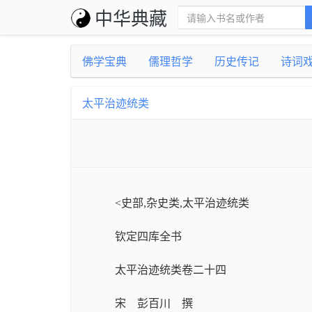
中华典藏
佛学宝典
儒理哲学
历史传记
诗词
太平治迹统类
<史部,杂史类,太平治迹统类
钦定四库全书
太平治迹统类卷二十四
宋 彭百川 撰