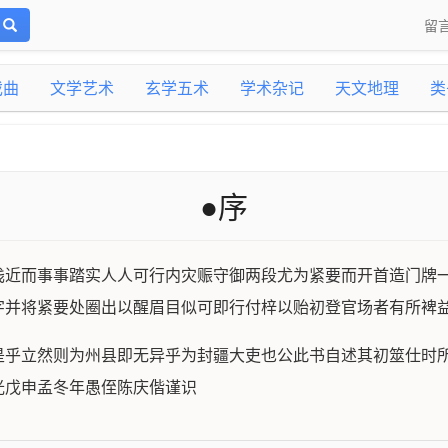
留
戏曲
文学艺术
玄学五术
学术杂记
天文地理
类
●序
浅近而事事踏实人人可行内灾赈守御两段尤为紧要而开首造门牌
字并将紧要处圈出以醒眉目似可即行付梓以贻初登官场者有所裨
是乎立然则为州县即无异乎为封疆大吏也公此书自述其初筮仕时
光戊申孟冬年愚侄陈庆偕谨识