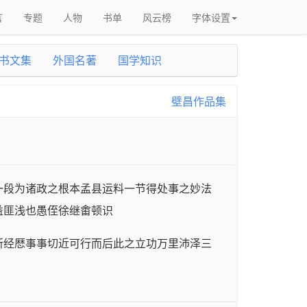
言
专题
人物
书单
风云榜
字体设置
书文集
外国名著
国学知识
壁昌作品集
一段为诸政之根本孟县运料一节得处事之妙法
益匪浅也愚侄徐继畬顿识
所经厯事事切近可行而后此之立功万里沛泽三