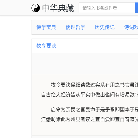
中华典藏
佛学宝典
儒理哲学
历史传记
诗词
牧令要诀
牧令要诀侄细读数过实系有用之书言虽
自古绝大经济皆从平实中做出也间有增易数
启令为亲民之官民命于是乎系即国本于
江悉昉诸此为州县者读之宜自爱即宜自奋道