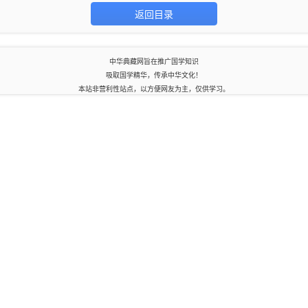
返回目录
中华典藏网旨在推广国学知识
吸取国学精华，传承中华文化！
本站非营利性站点，以方便网友为主，仅供学习。