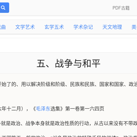
PDF古籍
戏曲
文学艺术
玄学五术
学术杂记
天文地理
类
五、战争与和平
开始了的、用以解决阶级和阶级、民族和民族、国家和国家、政
六年十二月），《
毛泽东
选集》第一卷第一六四页
争就是政治、战争本身就是政治性质的行动，从古以来没有不带