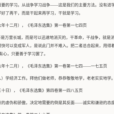
重要的学习。从战争学习战争——这是我们的主要方法。没有进
学好了再干，而是干起来再学习，干就是学习。
六年十二月），《毛泽东选集》第一卷第一七四页
但不是万里长城，而是可以迅速地消灭的，干革命，干战争，就是
很快可以变成军人，是说此门并不难入。把二者总合起来，用得着
有心，只要善于学习罢了。
六年十二月），《毛泽东选集》第一卷第一七四——一七五页
人）学经济工作。拜他们做老师，恭恭敬敬地学，老老实实地学
三十日），《毛泽东选集》第四卷第一四八五页
点的虚伪和骄傲，决定地需要的倒是其反面——诚实和谦逊的态