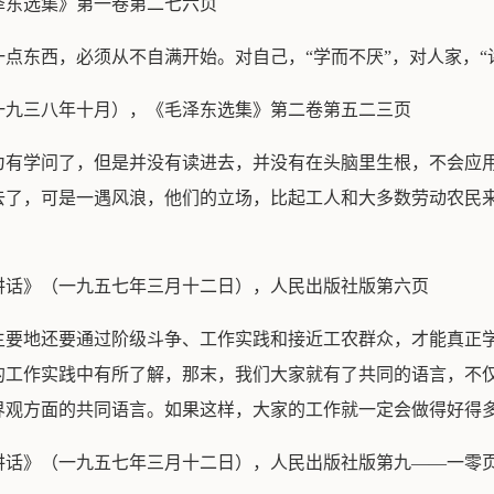
泽东选集》第一卷第二七六页
点东西，必须从不自满开始。对自己，“学而不厌”，对人家，“
一九三八年十月），《毛泽东选集》第二卷第五二三页
为有学问了，但是并没有读进去，并没有在头脑里生根，不会应
去了，可是一遇风浪，他们的立场，比起工人和大多数劳动农民
讲话》（一九五七年三月十二日），人民出版社版第六页
主要地还要通过阶级斗争、工作实践和接近工农群众，才能真正
的工作实践中有所了解，那末，我们大家就有了共同的语言，不
界观方面的共同语言。如果这样，大家的工作就一定会做得好得
讲话》（一九五七年三月十二日），人民出版社版第九——一零