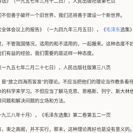
讲话》（一九五七年三月十二日），人民出版社版第七页
们不但善于破坏一个旧世界，我们还将善于建设一个新世界。
次全体会议上的报告》（一九四九年三月五日），《
毛泽东
选集
度，不管我国情况，适用的和不适用的，一起搬来。这种态度不
我们有益的经验，我们需要的是这样一种态度。
（一九五七年二月二十七日），人民出版社版第三八页
，是“放之四海而皆准”的理论。不应当把他们的理论当作教条看
命的科学来学习。不但应当了解马克思、恩格斯、列宁、斯大林
察问题和解决问题的立场和方法。
一九三八年十月），《毛泽东选集》第二卷第五二一页
阵，束之高阁，并不实行，那末，这种理论再好也是没有意义的