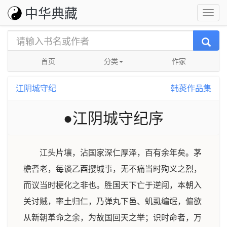
中华典藏
首页
分类
作家
江阴城守纪
韩菼作品集
●江阴城守纪序
江头片壤，沾国家深仁厚泽，百有余年矣。茅
檐耆老，每谈乙酉撄城事，无不痛当时殉义之烈，
而议当时梗化之非也。胜国天下亡于逆闯，本朝入
关讨贼，率土归仁，乃弹丸下邑、虮虱编氓，偏欲
从新朝革命之余，为故国回天之举；识时命者，万