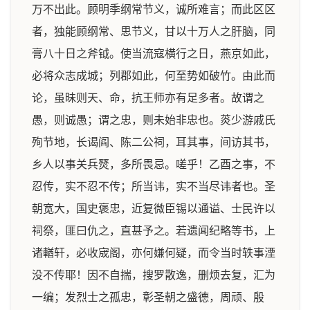
万不出此。顾明季纲常节义，诚所难言；而此区区
者，独能顾纲常、思节义，甘以十万人之肝脑，同
膏八十日之斧钺。使当流寇横行之日，燕京如此，
必将众志成城；列郡如此，何至势如破竹。由此而
论，虽昧则天、命，抗王师亦有足多者。故谓之
愚，则诚愚；谓之忠，则未始非忠也。菼少游戚氏
殉节地，长谒阎、陈二公祠，耳其事，间访其书，
乡人以事关兵燹，多所畏忌。嗟乎！乙酉之事，不
忍传，实不忍不传；所当讳，实不当尽讳者也。圣
朝宽大，国史褒忠，近复微臣锡以通谥、士民许以
祠祭，匪曰仇之，直甚予之。若遗闻纪略等书，上
诸輶轩，必收宬阁，亦何嫌何疑，而令当时轶事湮
没不传耶！因不自揣，搜罗散逸，删烦去复，汇为
一编；发烈士之孤忠，彰圣朝之盛德，周顽、殷