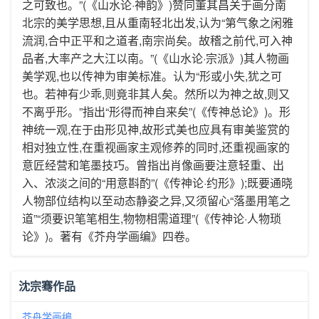
之可致也。”(《山水论·神韵》)赞同董其昌关于画分南
北宗的美学思想,且从重南轻北出发,认为“第气象之闲雅
流润,合中正平和之道者,南宗尚矣。故稽之前代,可入神
品者,大率产之大江以南。”(《山水论·宗派》)其人物画
美学观,也以传神为审美标准。认为“形或小失,犹之可
也。若神有少乖,则竟非其人矣。然所以为神之故,则又
不离乎形。”指出“形得而神自来矣”(《传神总论》)。形
神统一观,在于由形见神,故形式美也应具有审美鉴赏的
相对独立性,在重视画家主观修养的同时,还重视画家的
意匠经营和笔墨技巧。曾指出肖像画要注意轻重、出
入、浓淡之间的“用意斟酌”(《传神论·约形》);既要通晓
人物部位结构以至动态静姿之异,又须留心“落墨用笔之
道”“须要识笔笔相生,物物相需道理”(《传神论·人物琐
论》)。著有《芥舟学画编》四卷。
沈宗骞作品
芥舟学画编