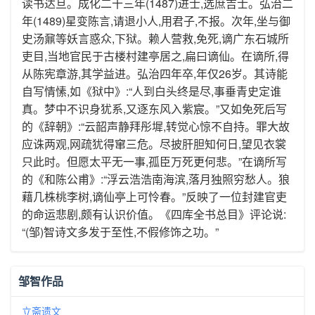
读书达旦。成化二十三年(1487)进士,选庶吉士。弘治二
年(1489)星变陈言,请退小人,用君子,不报。次年,坐与御
史汤鼐等妖言惑众,下狱。赖人营救,免死,谪广东石城所
吏目,当地官民于古楼村建亭居之,扁曰谪仙。在谪所,得
从陈宪章游,其学益进。弘治四年卒,年仅26岁。其诗能
自写情愫,如《狱中》:“人到白头终是尽,事垂青史定谁
真。梦中不识身犹系,又逐东风入紫宸。”又如免死后写
的《辞朝》:“云韶声静拜彤墀,转觉心惊不自持。罪大故
应诛两观,网疏犹得窜三危。尽披肝胆知何日,望见衣裳
只此时。但愿太平无一事,孤臣万死更何悲。”在谪所写
的《和陈公甫》:“浮云浩浩南海滨,落月独照穷愁人。狼
藉几株桃李树,谪仙亭上可怜春。”反映了一位封建官吏
的命运悲剧,颇有认识价值。《四库全书总目》评论说:
“(邹)智诗文多发于至性,不假修饰之功。”
邹智作品
立斋遗文