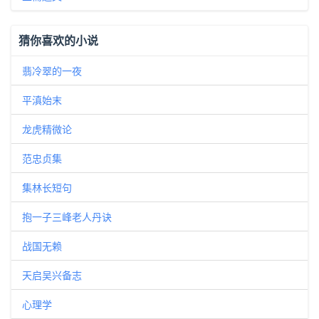
猜你喜欢的小说
翡冷翠的一夜
平滇始末
龙虎精微论
范忠贞集
集林长短句
抱一子三峰老人丹诀
战国无赖
天启吴兴备志
心理学