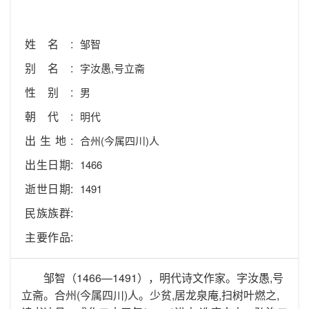
姓名:
邹智
别名:
字汝愚,号立斋
性别:
男
朝代:
明代
出生地:
合州(今属四川)人
出生日期:
1466
逝世日期:
1491
民族族群:
主要作品:
邹智（1466—1491），明代诗文作家。字汝愚,号
立斋。合州(今属四川)人。少贫,居龙泉庵,扫树叶燃之,