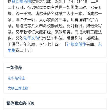
据
释氏稽古略
续集之记载，永乐十七年（1419）二月
二十八日，帝诏赐僧录司右善世一如佛像二轴、佛骨五
块、钞一千贯、诸佛菩萨名称歌曲大小三本，道成佛一
轴、思扩佛一轴，大小歌曲各三本。师曾编辑禅宗语
录，与道成等八人奉命校勘藏经，比对新旧，聚僧众写
录。又奉敕修订大藏群经，采辑编类，而成大明三藏法
数。又依
法华文句
记作法华科注，后世称为一如新注。
于洪熙元年入寂，享年七十四。［
补续高僧传
卷四、
东
里集
卷二十五］
一如作品
法华经科注
大明三藏法数
猜你喜欢的小说