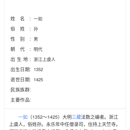
姓名:
一如
俗姓:
孙
性别:
男
朝代:
明代
出生地:
浙江上虞人
出生日期:
1352
逝世日期:
1425
民族族群:
主要作品:
一如
（1352～1425）大明
三藏
法数之编者。浙江
上虞人，俗姓孙。永乐年中任僧录司，住持上天竺寺。