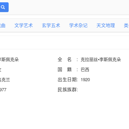
戏曲
文学艺术
玄学五术
学术杂记
天文地理
类
全名:
李斯佩克朵
克拉丽丝•李斯佩克朵
国籍:
女
巴西
出生日期:
乌克兰
1920
民族族群:
977