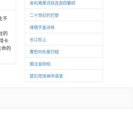
舍利弗摩诃目连游四衢经
二十世纪的巴黎
出生不
缘情手鉴诗格
丝的
长江轮上
得卡
生命的
春愁何处是归程
御注金刚经
楚石梵琦禅师语录