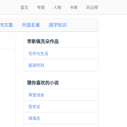
留言
专题
人物
书单
风云榜
书文集
外国名著
国学知识
李斯佩克朵作品
写作与生活
星辰时刻
猜你喜欢的小说
草堂诗余
型世言
靖海志