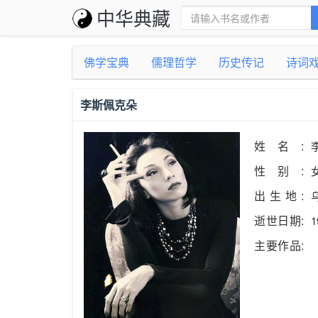
中华典藏
佛学宝典
儒理哲学
历史传记
诗词
李斯佩克朵
姓名:
性别:
出生地:
逝世日期:
1
主要作品: