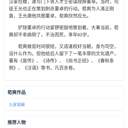
汉家社稷，遂与门下贤人才士密谋除掉董卓。当时，司
徒王允也正在策划刺杀董卓的行动。荀爽为人清正刚
直，王允邀他共图董卓，荀爽欣然应允。
铲除董卓的行动紧锣密鼓地策划着，大事当前，荀
爽却不幸病倒了，不治而死，享年63岁。
荀爽做官时间很短，又适逢权奸当朝，身为司空，
没什么作为。但他给后人留下了一笔丰厚的文化遗产，
著有《易传》、《诗传》、《尚书正经》、《春秋条
例》、《汉语》等书，凡百余卷。
荀爽作品
九家易解
推荐人物