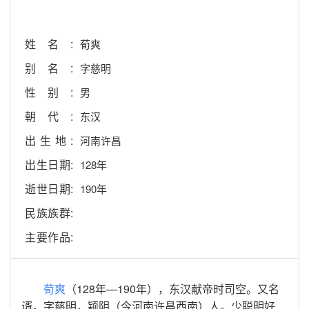
姓名:
荀爽
别名:
字慈明
性别:
男
朝代:
东汉
出生地:
河南许昌
出生日期:
128年
逝世日期:
190年
民族族群:
主要作品:
荀爽
（128年—190年），东汉献帝时司空。又名
谞，字慈明，颍阴（今河南许昌西南）人。少聪明好