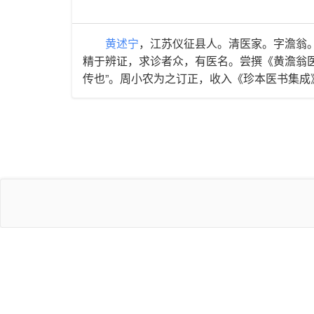
黄述宁
，江苏仪征县人。清医家。字澹翁
精于辨证，求诊者众，有医名。尝撰《黄澹翁医
传也”。周小农为之订正，收入《珍本医书集成