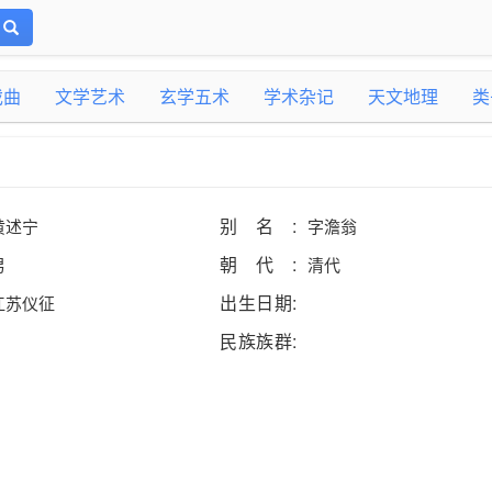
戏曲
文学艺术
玄学五术
学术杂记
天文地理
类
别名:
黄述宁
字澹翁
朝代:
男
清代
出生日期:
江苏仪征
民族族群: