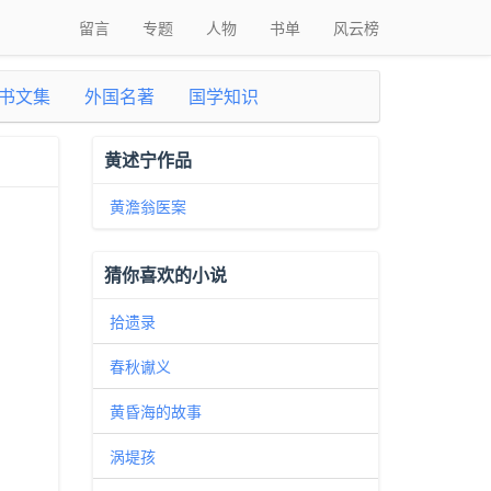
留言
专题
人物
书单
风云榜
书文集
外国名著
国学知识
黄述宁作品
黄澹翁医案
猜你喜欢的小说
拾遗录
春秋谳义
黄昏海的故事
涡堤孩