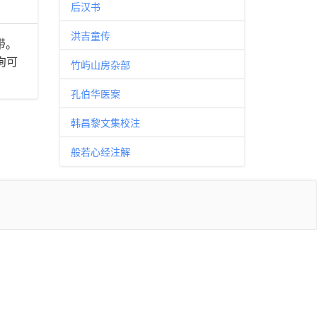
后汉书
洪吉童传
带。
洵可
竹屿山房杂部
孔伯华医案
韩昌黎文集校注
般若心经注解