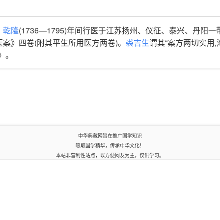
。
乾隆
(1736—1795)年间行医于江苏扬州、仪征、泰兴、丹阳一
案》四卷(附其平生所用医方两卷)。
裘吉生
谓其“案方两切实用,
》。
中华典藏网旨在推广国学知识
吸取国学精华，传承中华文化！
本站非营利性站点，以方便网友为主，仅供学习。