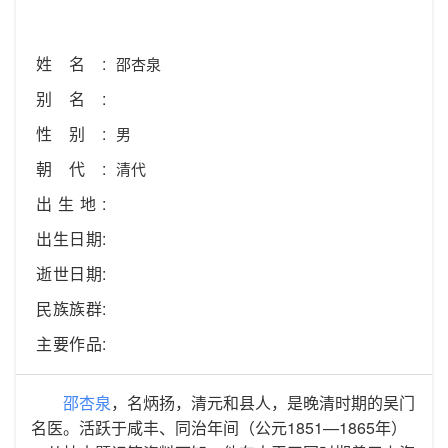
姓名:
邵杏泉
别名:
性别:
男
朝代:
清代
出生地:
出生日期:
逝世日期:
民族族群:
主要作品:
邵杏泉
，名炳扬，清元和县人，是晚清时期的吴门
名医。活跃于咸丰、同治年间（公元1851—1865年）