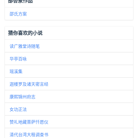
邵杏泉作品
邵氏方案
猜你喜欢的小说
读广雅堂诗随笔
华亭百咏
瑶溪集
迦楼罗及诸天密言经
康熙锦州府志
女功正法
赞礼地藏菩萨忏愿仪
清代台湾大租调查书