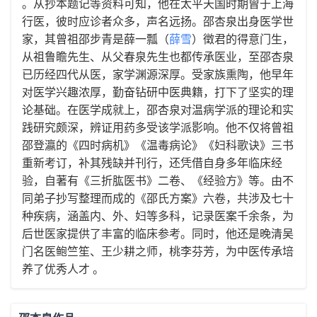
。从抄本题记等资料可知，他在太平天国时期曾于上海
行医，彼时应诊者众多，声名远扬。​邵杏泉出身医学世
家，其曾祖邵步青是薛一瓢（
薛雪
）徵君的得意门生，
从祖鲁瞻先生、从父春泉先生也都传承医业，至邵杏泉
已历经四代从医，家学渊源深厚。受家族熏陶，他早年
对医学兴趣浓厚，勤奋钻研中医典籍，打下了坚实的理
论基础。​在医学成就上，邵杏泉对温病学派的理论和实
践研究颇深，辨证用药多受该学派影响。他不仅将曾祖
邵登瀛的《四时病机》《温毒病论》《妇科歌诀》三书
重新考订，补其残缺并刊行，还凭借自身多年临床经
验，自著有《三折肱医书》二卷、《经验方》等。由不
同弟子抄写整理而成的《邵氏方案》六卷，共涉及七十
种疾病，涵盖内、外、妇等多科，记录医案千余条，为
后世医家提供了丰富的临床参考。同时，他还是晚清吴
门名医鲍竺笙、王少耕之师，桃李芬芳，为中医传承培
养了优秀人才 。