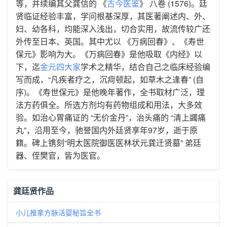
等，并续编其父龚信的 《
古今医鉴
》 八卷 (1576)。廷
贤临证经验丰富，学问根基深厚，其医著阐述内、外、
妇、幼各科，均能深入浅出，切合实用，故流传较广还
外传至日本、英国。其中尤以 《万病回春》、《寿世
保元》影响为大。《万病回春》是他吸取《内经》以
下，迄
金元四大家
学术之精华，结合自己之临床经验编
写而成，“凡疾者疗之，沉疴顿起，如草木之逢春” (自
序)。《寿世保元》是他晚年著作，全书取材广泛，理
法方药俱全。所选方剂均有药物组成和用法，大多效
验。如治心胃痛证的 “无价金丹”，治头痛的 “清上蠲痛
丸”，沿用至今，驰誉国内外廷贤享年97岁，逝于原
籍。碑上镌刻“明太医院御医医林状元龚迁贤墓” 弟廷
器、侄樊官，皆为医官。
龚廷贤作品
小儿推拿方脉活婴秘旨全书