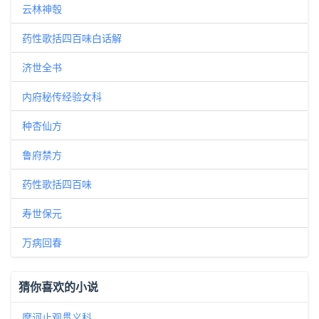
云林神彀
药性歌括四百味白话解
济世全书
内府秘传经验女科
种杏仙方
鲁府禁方
药性歌括四百味
寿世保元
万病回春
猜你喜欢的小说
摩诃止观贯义科