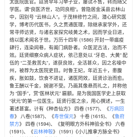
太医院医官。廷贤早年习举子业，屡试不售，转而随父
学医。谓“良医济世，功同良相”。曾隐居金溪县云林山
中，因别号 “云林山人”。于茂林修竹之间，潜心研究医
学，博考历代医书，久之贯通医理，除继承家学外，还
常寻师访贤，与诸名家探究岐黄之术，因而学业日进，
络以医术闻名于世。万历十四年 (1586) 开封一带瘟疫
肆行，连染闾巷，有阖门病卧者。众医泥古法，治而不
效。廷贤细察众病人症状，依己意处以 “牙皂、大黄” 配
伍的 “二圣救苦丸”，遂获良效，全活甚众，因之名噪中
州，被荐为太医院吏目。时鲁王妃，年近五十，患腹
疾，胀如鼓，饮食不进证，诸医罔效，廷贤诊治而愈。
鲁王酬以千金，婉谢不受。乃画其像悬而礼之，并称他
为 “国手”，赏“医林状元” 匾额。是为我国医学史上获取
“状元”的第一位医生。廷贤行医之余，用心撰述，一生
著述甚富。计有《种杏仙方》 四卷 (1577)、《
万病回
春
》 八卷(1587)、《
寿世保元
》 十卷 (1615)、《
鲁府
禁方
》 四卷 (1594)、《复明眼方外科神验全书》 六卷
(1591)、《
云林神彀
》 (1591)《小儿推拿方脉全书》