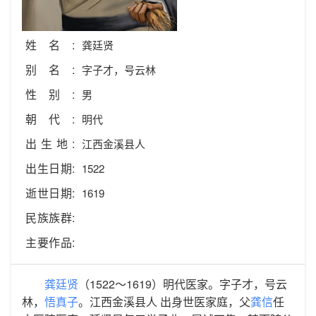
姓名:
龚廷贤
别名:
字子才，号云林
性别:
男
朝代:
明代
出生地:
江西金溪县人
出生日期:
1522
逝世日期:
1619
民族族群:
主要作品:
龚廷贤
（1522～1619）明代医家。字子才，号云
林，
悟真子
。江西金溪县人 出身世医家庭，父
龚信
任