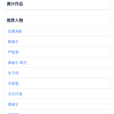
黄兴作品
推荐人物
百愚净斯
韩湘子
严既澄
拿破仑·希尔
许子伟
许家惺
大方行海
拿破仑