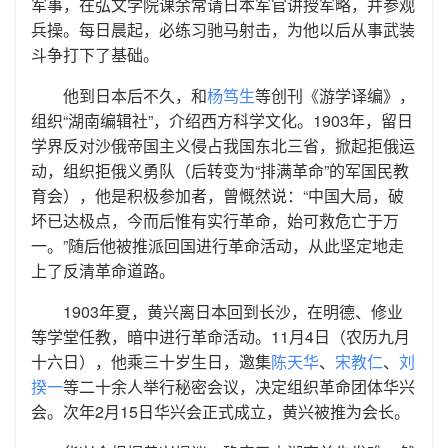
军事，在弘文学院课余常请日本军官讲授军略，并参观
兵操。每日晨起，必练习驰马射击，为他以后从事武装
斗争打下了基础。
他到日本后不久，和
杨笃生
等创刊《游学译编》，
组织“湖南编辑社”，介绍西方科学文化。1903年，留日
学界反对沙俄帝国主义侵占我国东北三省，掀起拒俄运
动，组织拒俄义勇队（后转变为“排满革命”的军国民教
育会），他是积极参加者，曾慨然说：“中国大局，破
坏已达极点，今而后惟有实行革命，始可救危亡于万
一。”随后他被推派回国进行革命活动，从此坚定地走
上了反清革命道路。
1903年夏，黄兴离日本回到长沙，在明德、修业
等学堂任教，暗中进行革命活动。11月4日（农历九月
十六日），他乘三十岁生日，邀集
陈天华
、
宋教仁
、
刘
揆一
等二十余人举行秘密会议，决定组织革命团体华兴
会。次年2月15日华兴会正式成立，黄兴被推为会长。