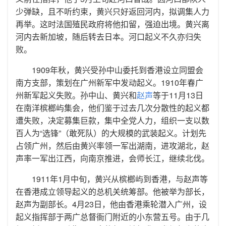
少弹缺，且不听约束，黄兴只好返回河内，拟调集人力
再举。这时法国殖民政府将他扣留，强迫出境。黄兴离
河内去新加坡，随后转去日本。河口起义不久亦归失
败。
1909年秋，黄兴受孙中山委托到香港设立同盟会
南方支部，策划在广州新军中发动起义。1910年春广
州新军起义失败。孙中山、黄兴和
赵声
等于11月13日
在南洋槟榔屿集会，他们鉴于过去几次分散性的起义都
遭失败，决定募集巨款，集中全党人力，组织一支以数
百人为“选锋”（敢死队）的大规模的武装起义。计划先
占领广州，然后由黄兴率领一军出湖南，进攻湖北，赵
声率一军出江西，向南京推进，会师长江，继续北伐。
1911年1月中旬，黄兴从槟榔屿到香港，与赵声等
在香港成立领导起义的总机关统筹部。他被举为部长，
赵声为副部长。4月23日，他由香港乘轮潜入广州，设
起义指挥部于两广总督衙门附近的小东营五号。由于几