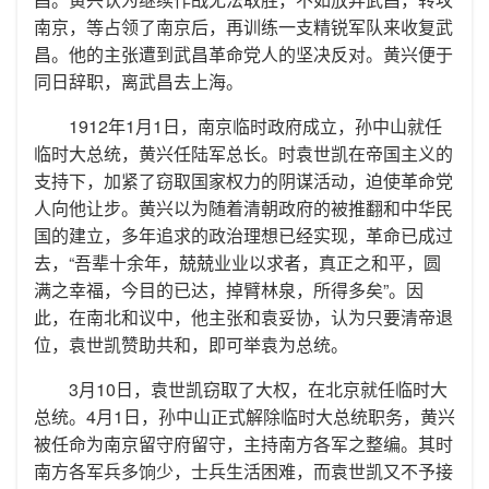
南京，等占领了南京后，再训练一支精锐军队来收复武
昌。他的主张遭到武昌革命党人的坚决反对。黄兴便于
同日辞职，离武昌去上海。
1912年1月1日，南京临时政府成立，孙中山就任
临时大总统，黄兴任陆军总长。时袁世凯在帝国主义的
支持下，加紧了窃取国家权力的阴谋活动，迫使革命党
人向他让步。黄兴以为随着清朝政府的被推翻和中华民
国的建立，多年追求的政治理想已经实现，革命已成过
去，“吾辈十余年，兢兢业业以求者，真正之和平，圆
满之幸福，今目的已达，掉臂林泉，所得多矣”。因
此，在南北和议中，他主张和袁妥协，认为只要清帝退
位，袁世凯赞助共和，即可举袁为总统。
3月10日，袁世凯窃取了大权，在北京就任临时大
总统。4月1日，孙中山正式解除临时大总统职务，黄兴
被任命为南京留守府留守，主持南方各军之整编。其时
南方各军兵多饷少，士兵生活困难，而袁世凯又不予接