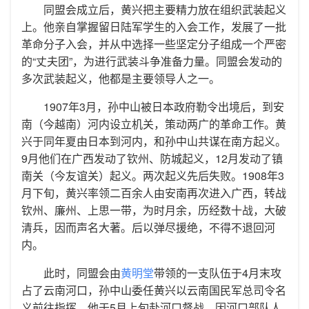
同盟会成立后，黄兴把主要精力放在组织武装起义
上。他亲自掌握留日陆军学生的入会工作，发展了一批
革命分子入会，并从中选择一些坚定分子组成一个严密
的“丈夫团”，为进行武装斗争准备力量。同盟会发动的
多次武装起义，他都是主要领导人之一。
1907年3月，孙中山被日本政府勒令出境后，到安
南（今越南）河内设立机关，策动两广的革命工作。黄
兴于同年夏由日本到河内，和孙中山共谋在南方起义。
9月他们在广西发动了钦州、防城起义，12月发动了镇
南关（今友谊关）起义。两次起义先后失败。1908年3
月下旬，黄兴率领二百余人由安南再次进入广西，转战
钦州、廉州、上思一带，为时月余，历经数十战，大破
清兵，因而声名大著。后以弹尽援绝，不得不退回河
内。
此时，同盟会由
黄明堂
带领的一支队伍于4月末攻
占了云南河口，孙中山委任黄兴以云南国民军总司令名
义前往指挥，他于5月上旬赴河口督战。因河口部队人