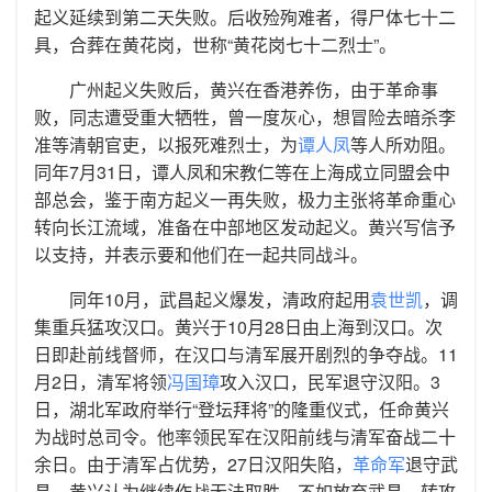
起义延续到第二天失败。后收殓殉难者，得尸体七十二
具，合葬在黄花岗，世称“黄花岗七十二烈士”。
广州起义失败后，黄兴在香港养伤，由于革命事
败，同志遭受重大牺牲，曾一度灰心，想冒险去暗杀李
准等清朝官吏，以报死难烈士，为
谭人凤
等人所劝阻。
同年7月31日，谭人凤和宋教仁等在上海成立同盟会中
部总会，鉴于南方起义一再失败，极力主张将革命重心
转向长江流域，准备在中部地区发动起义。黄兴写信予
以支持，并表示要和他们在一起共同战斗。
同年10月，武昌起义爆发，清政府起用
袁世凯
，调
集重兵猛攻汉口。黄兴于10月28日由上海到汉口。次
日即赴前线督师，在汉口与清军展开剧烈的争夺战。11
月2日，清军将领
冯国璋
攻入汉口，民军退守汉阳。3
日，湖北军政府举行“登坛拜将”的隆重仪式，任命黄兴
为战时总司令。他率领民军在汉阳前线与清军奋战二十
余日。由于清军占优势，27日汉阳失陷，
革命军
退守武
昌。黄兴认为继续作战无法取胜，不如放弃武昌，转攻