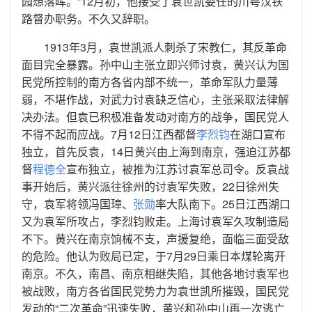
园想落晖。”12月初，他接受了袁世凯委任的川粤汉铁
路督办职务。不久又辞职。
1913年3月，袁世凯派人刺杀了宋教仁，其反革命
面目完全暴露。孙中山主张立即兴师讨袁，黄兴认为国
民党所控制的南方各省内部不统一，革命军队力量薄
弱，不堪作战，对武力讨袁缺乏信心，主张采取法律解
决办法。但袁已积极准备发动对南方的战争，国民党人
不得不起而应战。7月12日江西都督
李烈钧
在湖口宣布
独立，首先反袁，14日黄兴由上海到南京，强迫江苏都
督
程德全
宣布独立，被推为江苏讨袁军总司令。反袁战
事开始后，黄兴派往徐州的讨袁军失败，22日徐州失
守，袁军将领冯国璋、
张勋
率大队南下。25日江西湖口
又为袁军所攻占，李烈钧败走。上海讨袁军久攻制造局
不下。黄兴在南京饷械不支，声援复绝，面临三面受敌
的危险。他认为败局已定，于7月29日乘日本煤轮离开
南京。不久，南昌、南京相继失陷，其他各地讨袁军也
被战败，南方各省国民党势力为袁世凯所摧毁，国民党
发动的“二次革命”迅速失败，黄兴和孙中山再一次逃亡