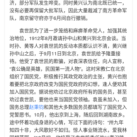
济，部分军队发生哗变。同时黄兴认为南北既已统一，
没有必要再保留大批军队，因此大量裁减了南方革命军
队，南京留守府亦于6月间自行撤销。
袁世凯为了进一步笼络和麻痹革命党人，加强其统
治地位，1912年8月邀请孙中山和黄兴到北京会谈。当
时孙、黄等人对袁世凯的反动本质都认识不清，黄兴继
孙中山之后，于9月11日到北京，袁世凯给予隆重接
待。他受了袁世凯的欺骗，对袁深表信任，向人宣称，
“袁公确是英雄，民国第一流人物”。这时宋教仁在北京
组织了国民党，积极推行其政党政治的主张，黄兴也抱
着要把北京政府改变为国民党政府的幻想，逢人便劝其
加入国民党。据说他劝过北京政府所有的国务员，甚至
劝过袁世凯，要他也来当国民党领袖。袁虽未加入，但
国务总理
赵秉钧
和其他大多数国务员都填写了国民党入
党誓愿书。10月，他出京到上海，随后回到湖南故乡。
途中怀着功成身退的心情，写过下面的诗句：“卅九年
知四十非，大风歌好不如归。惊人事业随流水，爱我林