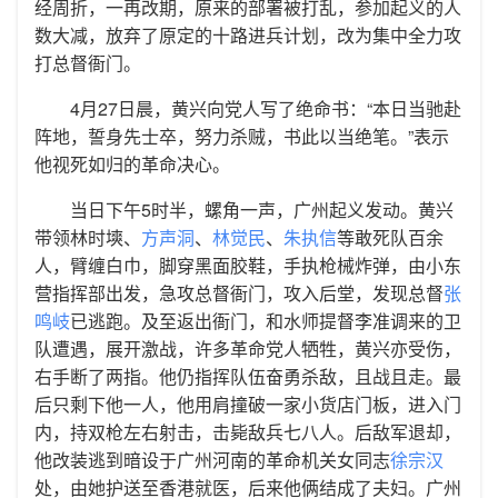
经周折，一再改期，原来的部署被打乱，参加起义的人
数大减，放弃了原定的十路进兵计划，改为集中全力攻
打总督衙门。
4月27日晨，黄兴向党人写了绝命书：“本日当驰赴
阵地，誓身先士卒，努力杀贼，书此以当绝笔。”表示
他视死如归的革命决心。
当日下午5时半，螺角一声，广州起义发动。黄兴
带领林时塽、
方声洞
、
林觉民
、
朱执信
等敢死队百余
人，臂缠白巾，脚穿黑面胶鞋，手执枪械炸弹，由小东
营指挥部出发，急攻总督衙门，攻入后堂，发现总督
张
鸣岐
已逃跑。及至返出衙门，和水师提督李准调来的卫
队遭遇，展开激战，许多革命党人牺牲，黄兴亦受伤，
右手断了两指。他仍指挥队伍奋勇杀敌，且战且走。最
后只剩下他一人，他用肩撞破一家小货店门板，进入门
内，持双枪左右射击，击毙敌兵七八人。后敌军退却，
他改装逃到暗设于广州河南的革命机关女同志
徐宗汉
处，由她护送至香港就医，后来他俩结成了夫妇。广州