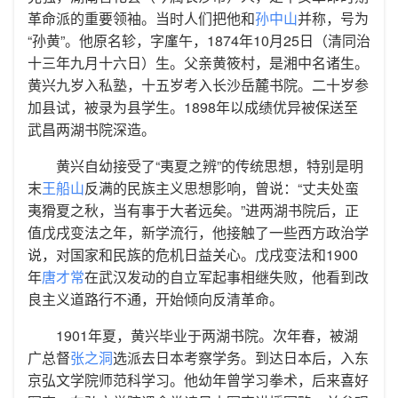
革命派的重要领袖。当时人们把他和
孙中山
并称，号为
“孙黄”。他原名轸，字廑午，1874年10月25日（清同治
十三年九月十六日）生。父亲黄筱村，是湘中名诸生。
黄兴九岁入私塾，十五岁考入长沙岳麓书院。二十岁参
加县试，被录为县学生。1898年以成绩优异被保送至
武昌两湖书院深造。
黄兴自幼接受了“夷夏之辨”的传统思想，特别是明
末
王船山
反满的民族主义思想影响，曾说：“丈夫处蛮
夷猾夏之秋，当有事于大者远矣。”进两湖书院后，正
值戊戌变法之年，新学流行，他接触了一些西方政治学
说，对国家和民族的危机日益关心。戊戌变法和1900
年
唐才常
在武汉发动的自立军起事相继失败，他看到改
良主义道路行不通，开始倾向反清革命。
1901年夏，黄兴毕业于两湖书院。次年春，被湖
广总督
张之洞
选派去日本考察学务。到达日本后，入东
京弘文学院师范科学习。他幼年曾学习拳术，后来喜好