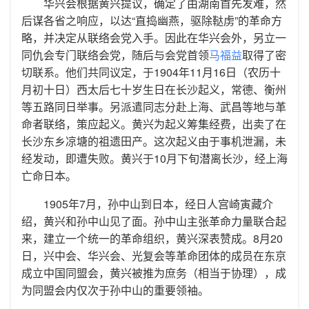
华兴会根据黄兴提议，确定了由湖南首先发难，然
后谋各省之响应，以达“直捣幽燕，驱除鞑虏”的革命方
略，并决定从联络会党入手。因此在华兴会外，另立一
同仇会专门联络会党，随后与会党首领
马福益
取得了密
切联系。他们共同议定，于1904年11月16日（农历十
月初十日）西太后七十岁生日在长沙起义，常德、衡州
等五路同日举事。另派遣同志分赴上海、武昌等地与革
命者联络，策应起义。黄兴为起义筹集经费，出卖了在
长沙东乡凉塘的祖遗田产。这次起义由于事机泄漏，未
经发动，即遭失败。黄兴于10月下旬潜离长沙，经上海
亡命日本。
1905年7月，孙中山到日本，经日人宫崎寅藏介
绍，黄兴和孙中山见了面。孙中山主张革命力量联合起
来，建立一个统一的革命组织，黄兴深表赞成。8月20
日，兴中会、华兴会、光复会等革命团体的成员在东京
成立中国同盟会，黄兴被推为庶务（相当于协理），成
为同盟会内仅次于孙中山的重要领袖。