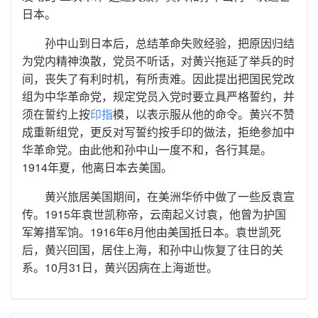
日本。
孙中山到日本后，总结革命失败经验，把原因归结
为党内精神涣散，党员不听话，对黄兴拖延了举兵的时
间，丧失了有利时机，有所责难。因此提出把国民党改
组为中华革命党，规定党员入党时要立具严格誓约，并
须在誓约上按
印指
模，以表示服从他的命令。黄兴不赞
成重新组党，更反对写誓约按手印的做法，拒绝参加中
华革命党。由此他和孙中山一度不和，各行其是。
1914年夏，他离日本去美国。
黄兴旅居美国期间，在美洲华侨中做了一些反袁宣
传。1915年袁世凯称帝，云南起义讨袁，他曾为护国
军筹措军饷。1916年6月他由美国抵日本。袁世凯死
后，黄兴回国，居住上海，和孙中山恢复了往日的关
系。10月31日，黄兴因病在上海逝世。