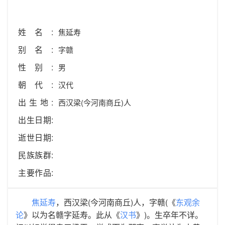
姓名:
焦延寿
别名:
字赣
性别:
男
朝代:
汉代
出生地:
西汉梁(今河南商丘)人
出生日期:
逝世日期:
民族族群:
主要作品:
焦延寿
，西汉梁(今河南商丘)人，字赣(《
东观余
论
》以为名赣字延寿。此从《
汉书
》)。生卒年不详。