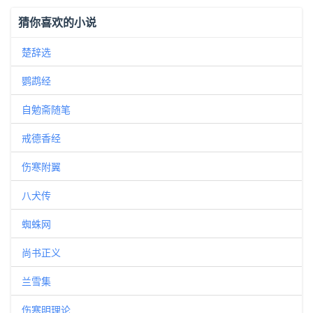
猜你喜欢的小说
楚辞选
鹦鹉经
自勉斋随笔
戒德香经
伤寒附翼
八犬传
蜘蛛网
尚书正义
兰雪集
伤寒明理论