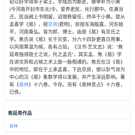
初以好学得幸于梁王，学成而为郡吏，察举补为小黄
(今河南开封市东北)令。爱养吏民，化行郡中。任满当
迁，民诣阙上书相留，诏增秩留任，终卒于小黄。尝从
孟喜学《易》，授
京房
(君明)，房授东海殷嘉、河东姚
平、河南乘弘。皆为郎、博士，由是《易》有京氏之
学。焦氏说《易》长于灾变，分六十四卦更直日用事，
以风雨寒温为候，各有占验。《汉书·艺文志》说：“焦
延寿独得隐士之说，托之孟氏”，其实孟、焦《易》学
在讲灾异和占候之术上是一脉相通的。焦氏在汉《易》
中的地位，即在于上承孟喜，下启京房，使以卦气说为
中心的汉《易》象数学得以发展，并产生深远影响。著
有《
易林
》十六卷，今存。另有《易林变占》十六卷，
已佚。
焦延寿作品
易林