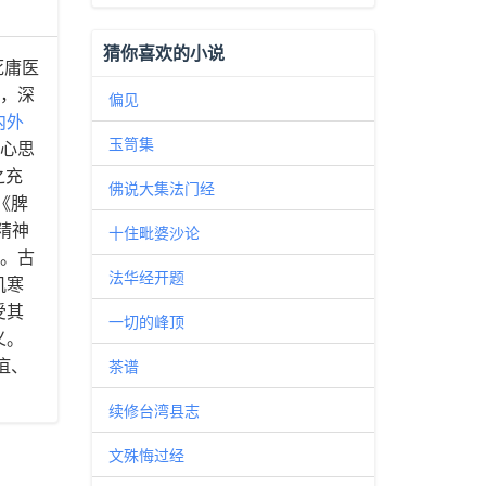
猜你喜欢的小说
死庸医
下，深
偏见
内外
玉笥集
中心思
之充
佛说大集法门经
《脾
精神
十住毗婆沙论
”。古
法华经开题
饥寒
受其
一切的峰顶
义。
疽、
茶谱
续修台湾县志
文殊悔过经