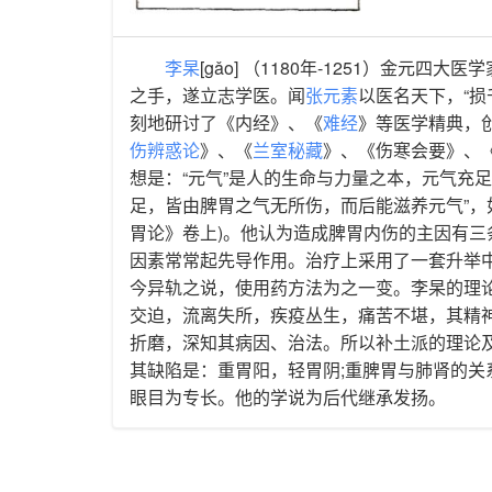
李杲
[gǎo] （1180年-1251）金
之手，遂立志学医。闻
张元素
以医名天下，“
刻地研讨了《内经》、《
难经
》等医学精典，
伤辨惑论
》、《
兰室秘藏
》、《伤寒会要》、
想是：“元气”是人的生命与力量之本，元气充
足，皆由脾胃之气无所伤，而后能滋养元气”，
胃论》卷上)。他认为造成脾胃内伤的主因有
因素常常起先导作用。治疗上采用了一套升举中
今异轨之说，使用药方法为之一变。李杲的理
交迫，流离失所，疾疫丛生，痛苦不堪，其精
折磨，深知其病因、治法。所以补土派的理论
其缺陷是：重胃阳，轻胃阴;重脾胃与肺肾的
眼目为专长。他的学说为后代继承发扬。