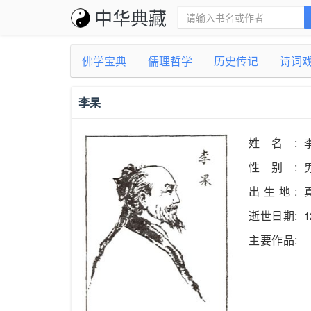
中华典藏
佛学宝典
儒理哲学
历史传记
诗词
李杲
姓名:
性别:
出生地:
逝世日期:
1
主要作品: