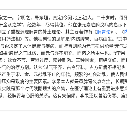
元四大医学家之一。字明之，号东垣，真定(今河北正定)人。二十岁时，母
损千金从之学”，经数年，尽得其位。他在张元素脏腑议病的启示
创立了重视调理脾胃的补土理论。其主要著作有《
脾胃论
》、《
《用药法相》等。他独创性的见解是“内伤脾胃，百病由生。”其
足与否决定了人体健康与疾病，而脾胃则能为元气提供能量“元气
如果“脾胃之气既伤，而元气亦不能充，而诸之所由生也。”(李杲
三条：饮食不节、劳累过度、精神刺激。三种因素，错综交织，而
气的治疗方剂。认为“过气不齐，古今异轨，古方新病不相能也
论产生于宋、金、元战乱不止的年代，频繁的社会动乱，使人民
神压抑是致病的主要因素。李杲本人就是患脾胃久衰之症，长期
及实践是那个时代残酷现实的产物，在医学理论上有重要进步意
关系，轻脾胃与心肝的关系。这有失偏颇。李杲还以善治伤寒、痈