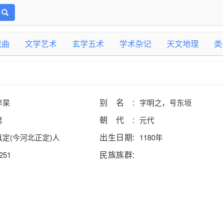
戏曲
文学艺术
玄学五术
学术杂记
天文地理
类
别名:
李杲
字明之，号东垣
朝代:
男
元代
出生日期:
真定(今河北正定)人
1180年
民族族群:
251