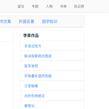
留言
专题
人物
书单
风云榜
书文集
外国名著
国学知识
李杲作品
东垣试效方
脉诀指掌病式图说
医学发明
珍珠囊补遗药性赋
兰室秘藏
内外伤辨惑论
脾胃论