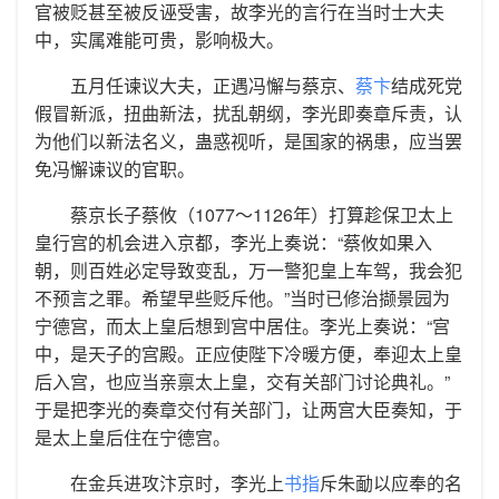
官被贬甚至被反诬受害，故李光的言行在当时士大夫
中，实属难能可贵，影响极大。
五月任谏议大夫，正遇冯懈与蔡京、
蔡卞
结成死党
假冒新派，扭曲新法，扰乱朝纲，李光即奏章斥责，认
为他们以新法名义，蛊惑视听，是国家的祸患，应当罢
免冯懈谏议的官职。
蔡京长子蔡攸（1077～1126年）打算趁保卫太上
皇行宫的机会进入京都，李光上奏说：“蔡攸如果入
朝，则百姓必定导致变乱，万一警犯皇上车驾，我会犯
不预言之罪。希望早些贬斥他。”当时已修治撷景园为
宁德宫，而太上皇后想到宫中居住。李光上奏说：“宫
中，是天子的宫殿。正应使陛下冷暖方便，奉迎太上皇
后入宫，也应当亲禀太上皇，交有关部门讨论典礼。”
于是把李光的奏章交付有关部门，让两宫大臣奏知，于
是太上皇后住在宁德宫。
在金兵进攻汴京时，李光上
书指
斥朱勔以应奉的名