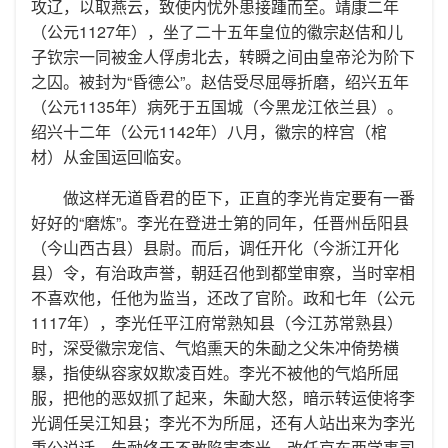
攻辽，以取燕云，致使内忧外患接踵而至。靖康二年
（公元1127年），坐了二十五年皇位的徽宗赵佶和儿
子钦宗一同被金人俘虏北去，转瞬之间由皇帝沦为阶下
之囚。被封为“昏德公”。赵佶受尽屈辱折磨，绍兴五年
（公元1135年）病死于五国城（今黑龙江依兰县）。
绍兴十二年（公元1142年）八月，徽宗的梓宫（棺
材）从金国运回临安。
做这样无道昏君的臣下，正直的李光肯定要有一番
好好的“磨炼”。李光在登进士第的同年，任晋州岳阳县
（今山西古县）县尉。而后，调任开化（今浙江开化
县）令，有治政声誉，朝廷召他到都堂审察，当时宰相
不喜欢他，任他为监当，还改了官阶。政和七年（公元
1117年），李光任平江府常熟知县（今江苏常熟县）
时，深受徽宗宠信、气焰熏天的朱勔之父朱冲倚势横
暴，指使纵容家奴欺凌百姓。李光不被他的气焰所屈
服，把他的恶奴抓了起来，朱勔大怒，暗示转运使将李
光调任吴江知县；李光不为所屈，还有人站出来为李光
秉公说话，朱勔终于不敢陷害李光。改任京东西学事司