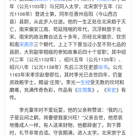
年（公元1103年）与兄同入太学，北宋崇宁五年（公
元1106年）登进士第，同年任晋州岳阳（今山西古
县）县尉，从此步入仕途。他的一生正处在北宋趋于灭
亡，南宋偏安江南、苟延残喘的年代，沉浮斡旋于北
宋、南宋的政治舞台达五十多年，历经北宋徽宗、钦宗
和南
宋高宗
三个朝代，上上下下曾当过小至不到七品的
县尉，大到副宰相级的参知政事近四十个官职；其中绍
兴二年（公元1132年）、绍兴五年（公元1135年）、
绍兴八年（公元1138年）先后三次任吏部
尚书
。公元
1163年宋孝宗赵眘即位，其时李光已去世四年，仍复
资政殿学士，赐谥“庄简”。李光一
生经
受无数的坎坷和
磨难，充满传奇色彩，作品有《
庄简集
》。《
宋史
》有
传。
李光童年时不爱玩耍，他的父亲称赞说：“我的儿
子是云间之鹤，将要使我家兴旺！”父亲去世，他悲哀
地像成人一样，有人送来财物，他都辞谢了。到下葬
时，礼节非常合适。守丧期满，进入太学。北宋崇宁五