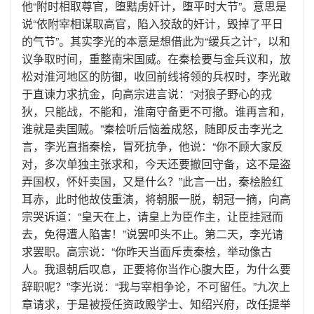
他“附时相取尊官，堕黠虏奸计，堕平时大节”。意思是
说“依附宰相谋取高官，陷入狡敌的奸计，毁掉了平日
的气节”。其实李光的本意是想借此为“缓兵之计”，以和
议争取时间，重整南宋国威。在秦桧要与金兵议和，放
松对淮河地区的防御，收回前线将领的兵权时，李光敢
于直谏力求抗金，向高宗进言说：“对狼子野心的戎
狄，只能战，不能和，淮南守备更不可撤。谁再言和，
谁就是卖国贼。”秦桧听后恼羞成怒，随即反击李光之
言，李光直指秦桧，冒死抗争，他说：“你不顾大家反
对，多次单独主张求和，今天还要撤回守备，这不是盗
弄国权，怀奸卖国，又是什么？”此言一出，秦桧脸红
耳赤，此时他故伎重演，将朝服一脱，朝冠一摘，向高
宗哭诉道：“皇天在上，请皇上为臣作主，让臣挂冠而
去，免得遭人陷害！”说罢叩头不止。第二天，李光请
求罢职。高宗说：“你昨天当面斥责秦桧，举动像古
人。我退朝后叹息，正要将你当作心腹大臣，为什么要
辞职呢？”李光说：“我与宰相争论，不可留任。”九次上
章请求，于是被授任资政殿学士、知绍兴府，改任提举