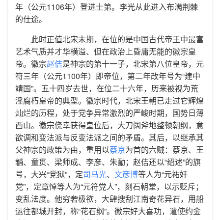
年（公元1106年）登进士第。李光从此进入布满荆棘
的仕途。
此时正值北宋末期，在位的是中国古代帝王中最富
艺术气质并才华横溢、但在政治上昏庸无能的徽宗皇
帝。徽宗
赵佶
是神宗的第十一子，北宋第八位皇帝，元
符三年（公元1100年）即帝位，第二年改年号为“建中
靖国”。五十四岁去世，在位二十六年，历来被视为荒
淫腐朽皇帝的典型。徽宗时代，北宋王朝已走过它辉煌
灿烂的历程，处于党争异常激烈的严峻时期，国势日薄
西山。徽宗侥幸获得皇位后，大刀阔斧地整顿朝纲，意
欲调和变法派与反变法派之间的矛盾。其后，以继承其
父神宗的政策为由，重用以
蔡京
为首的六贼：蔡京、王
黼、童贯、梁师成、李彦、朱勔；赵佶还以“绍述”的旗
号，大兴“党狱”，定
司马光
、
文彦博
等人为“元祐奸
党”，定章悼等人为“元符党人”，刻石朝堂，以示贬斥；
变乱法度。他穷奢极欲，大肆搜刮江南奇花异石，用船
运往都城开封，称“花石纲”。徽宗好大喜功，遣使约金