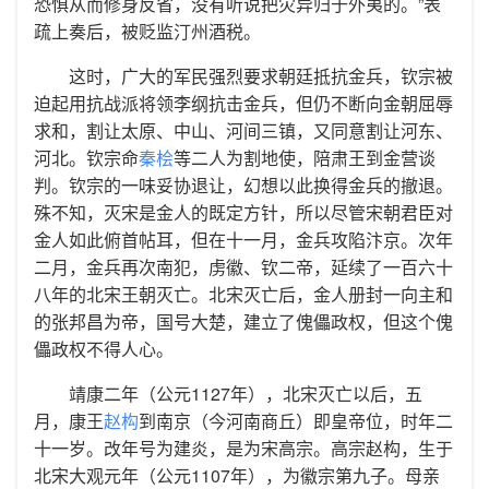
恐惧从而修身反省，没有听说把灾异归于外夷的。”表
疏上奏后，被贬监汀州酒税。
这时，广大的军民强烈要求朝廷抵抗金兵，钦宗被
迫起用抗战派将领李纲抗击金兵，但仍不断向金朝屈辱
求和，割让太原、中山、河间三镇，又同意割让河东、
河北。钦宗命
秦桧
等二人为割地使，陪肃王到金营谈
判。钦宗的一味妥协退让，幻想以此换得金兵的撤退。
殊不知，灭宋是金人的既定方针，所以尽管宋朝君臣对
金人如此俯首帖耳，但在十一月，金兵攻陷汴京。次年
二月，金兵再次南犯，虏徽、钦二帝，延续了一百六十
八年的北宋王朝灭亡。北宋灭亡后，金人册封一向主和
的张邦昌为帝，国号大楚，建立了傀儡政权，但这个傀
儡政权不得人心。
靖康二年（公元1127年），北宋灭亡以后，五
月，康王
赵构
到南京（今河南商丘）即皇帝位，时年二
十一岁。改年号为建炎，是为宋高宗。高宗赵构，生于
北宋大观元年（公元1107年），为徽宗第九子。母亲