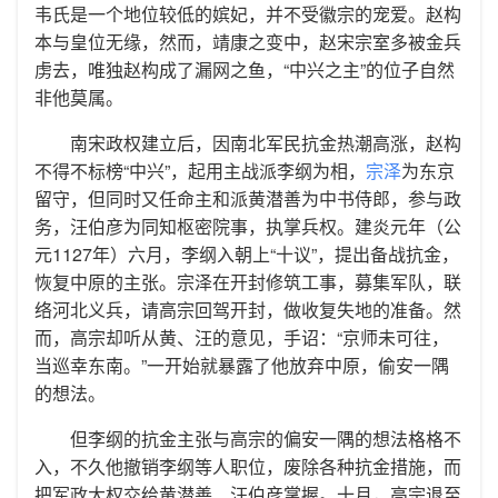
韦氏是一个地位较低的嫔妃，并不受徽宗的宠爱。赵构
本与皇位无缘，然而，靖康之变中，赵宋宗室多被金兵
虏去，唯独赵构成了漏网之鱼，“中兴之主”的位子自然
非他莫属。
南宋政权建立后，因南北军民抗金热潮高涨，赵构
不得不标榜“中兴”，起用主战派李纲为相，
宗泽
为东京
留守，但同时又任命主和派黄潜善为中书侍郎，参与政
务，汪伯彦为同知枢密院事，执掌兵权。建炎元年（公
元1127年）六月，李纲入朝上“十议”，提出备战抗金，
恢复中原的主张。宗泽在开封修筑工事，募集军队，联
络河北义兵，请高宗回驾开封，做收复失地的准备。然
而，高宗却听从黄、汪的意见，手诏：“京师未可往，
当巡幸东南。”一开始就暴露了他放弃中原，偷安一隅
的想法。
但李纲的抗金主张与高宗的偏安一隅的想法格格不
入，不久他撤销李纲等人职位，废除各种抗金措施，而
把军政大权交给黄潜善、汪伯彦掌握。十月，高宗退至