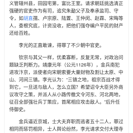
义管辖州县，田园宅第，富比王室。请求朝廷挑选清正
强硬的官吏作为有司，追究朱勔父子及奉承监司、守
令，如
胡直
孺、卢宗原、陆置、王仲闵、赵霖、宋晦等
人，查根究底，计资没收，把他们强夺编户平民的财产
还给百姓。
李光的正直敢谏，得罪了不少朝中官吏。
钦宗与其父一样，优柔寡断，反复无常，对政治问
题缺乏判断力。靖康元年（公元1126年），金兵南犯
进攻汴京，派使者向宋朝索要大量财物及割让太原、中
山、河间三镇。李光认为：“三镇之地，祖宗百战才得
到它，一旦送与敌人，怎么立国？希望诏令大臣另外商
议攻守之策，并派人从小路传檄文令河东、河北两地，
征召全部强壮兵丁策应，首尾相应攻击敌人。”后升任
侍御史。
金兵逼近京城，士大夫弃职而逃者五十二人，罪过
相同而惩罚相异，士人舆论纷然，李光请求交付大理寺