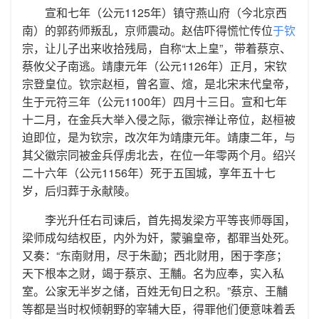
宣和七年（公元1125年）镇守燕山府（今北京西
南）的郭药师叛乱，京师震动。赵佶吓得慌忙传位
于钦
宗，让儿子出来收拾残局，自称“太上皇”，带着蔡京、
蔡攸父子南逃。靖康元年（公元1126年）正月，宋钦
宗登皇位。钦宗赵桓，曾名亶、煊，是北宋末代皇帝，
生于元符三年（公元1100年）四月十三日。宣和七年
十二月，在金兵大举入侵之际，徽宗禅让帝位，赵桓被
迫即位，是为钦宗，改次年为靖康元年。靖康二年，与
其父徽宗同被金兵俘虏北去，在位一年零两个月。绍兴
二十六年（公元1156年）死于五国城，享年五十七
岁，后归葬于永献陵。
李光升任右司谏后，首先揭发梁方平等丧师辱国，
梁师成勾结权臣，内外为奸，蒙骗皇帝，都罪当处死。
又奏：“东南财用，尽于朱勔；西北财用，困于李彦；
天下根本之财，竭于蔡京、王黼。名为应奉，实入私
室。公家无半岁之储，百姓无旬日之积。”蔡京、王黼
等都是当时权倾朝野的宰辅大臣，得罪他们便意味着丢