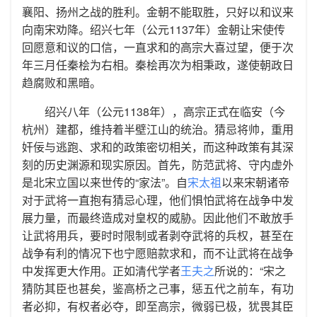
襄阳、扬州之战的胜利。金朝不能取胜，只好以和议来
向南宋劝降。绍兴七年（公元1137年）金朝让宋使传
回愿意和议的口信，一直求和的高宗大喜过望，便于次
年三月任秦桧为右相。秦桧再次为相秉政，遂使朝政日
趋腐败和黑暗。
绍兴八年（公元1138年），高宗正式在临安（今
杭州）建都，维持着半壁江山的统治。猜忌将帅，重用
奸佞与逃跑、求和的政策密切相关，而这种政策有其深
刻的历史渊源和现实原因。首先，防范武将、守内虚外
是北宋立国以来世传的“家法”。自
宋太祖
以来宋朝诸帝
对于武将一直抱有猜忌心理，他们惧怕武将在战争中发
展力量，而最终造成对皇权的威胁。因此他们不敢放手
让武将用兵，要时时限制或者剥夺武将的兵权，甚至在
战争有利的情况下也宁愿赔款求和，而不让武将在战争
中发挥更大作用。正如清代学者
王夫之
所说的：“宋之
猜防其臣也甚矣，鉴高桥之己事，惩五代之前车，有功
者必抑，有权者必夺，即至高宗，微弱已极，犹畏其臣