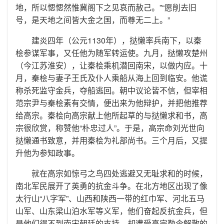
地，所以愢愢然惟冀阁下之见哀而赦己。”“愿削去旧
号，是天地之间皆大金之国，而尊无二上。”
建炎四年（公元1130年），挞懒率兵南下，以秦
桧参谋军事，又任他为随军转运使。九月，挞懒攻楚州
（今江苏淮安），让秦桧乘机潜回南宋，以做内应。十
月，秦桧与妻子王氏及仆人乘船从海上回到临安。他谎
称杀死监守金兵，夺船逃回。朝中议论皆不信，但宰相
范宗尹与秦桧素有交情，便出来为他辩护，并把他推荐
给高宗。秦桧向高宗献上他所起草的与挞懒求和书，高
宗很欣赏，称赞他“朴忠过人”。于是，高宗命刘光世向
挞懒通书致意，并用秦桧为礼部尚书。三个月后，又提
升他为参知政事。
就在高宗如惊弓之鸟四处逃避又无耻求和的时候，
南北军民展开了英勇的抗金斗争。在北方地区出现了像
太行山“八字军”、山西和陕西一带的红巾军、河北五马
山军、山东梁山泊水军等义军，他们奋起反抗金兵，但
是他们得不到南宋朝廷的支持，却遭受高宗勒令解散的