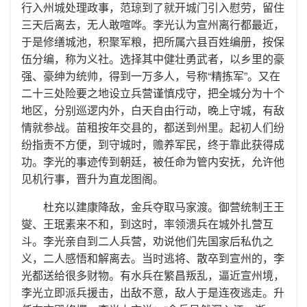
行入州城处理政事，范琼到了就开城门引入慰劳，留住
三天后离去，无人敢喧哗。李光认为宣州离行都最近，
于是修缮城池，积聚军粮，把所属六县百姓编册，按保
伍分编，称为义社。选择其中健壮勇武者，以乡里的豪
强、豪绅为统帅，得到一万多人，号称“精拣军”。又在
二十三处险要之地设立兵营谨慎戍守，把全城分为十个
地区，分别巡逻内外，白天自由行动，晚上守城，有敌
情就参战。苗租按年交县的，都送到州里。起初人们纷
纷指责不方便，到守城时，赡养军民，终于靠此获得成
功。李光的事迹传到朝廷，被任命为管内安抚，允许他
见机行事，晋升为直龙图阁。
杜充以建康降敌，金兵夺取马家渡。御营统制王王
燮、王珉素来不和，到这时，率领溃兵在城外扎营互
斗。李光亲自到二人兵营，劝说他们先国家后私仇之
义，二人感悟和解离去。当时逃将、散卒到宣州的，李
光都送给很多财物。有水兵在繁昌叛乱，逼近宣州境，
李光立即派兵援击，出敌不意，敌人于是连夜逃走。升