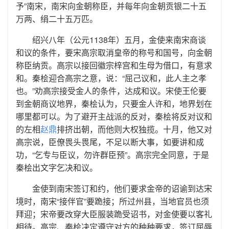
予”南宋，南宋向金朝称臣，并每年向金朝贡银二十五
万两、绢二十五万匹。
绍兴八年（公元1138年）五月，金使来南宋商谈
和议的条件，要宋高宗取消皇帝的称号和国号，向金朝
称臣纳贡。高宗以接回徽宗梓宫和生母为借口，有意求
和。秦桧迎合高宗之意，说：“屈己议和，此人主之孝
也。”劝高宗接受金人的条件，达成和议。宋使王伦要
到金朝商议地界，秦桧认为，只要金人许和，地界划在
哪里都可以。为了避开主战派的反对，秦桧将反对议和
的左相
赵鼎
排挤出朝，而他则大权独揽。十月，他又对
高宗说，臣僚畏头畏尾，不足以断大事，如要讲和成
功，“乞专与臣议，勿许群臣预”。高宗完全同意，于是
秦桧出文字乞决和议。
金使到南宋签订和约，他们要求金帝的诏谕到达宋
境时，南宋“接伴官”要跪接；所过州县，当地官员也须
拜迎；宋帝要改穿大臣服装跪受诏书，对金使要以客礼
相待。高宗、秦桧决定遵守对方的种种要求，签订屈辱