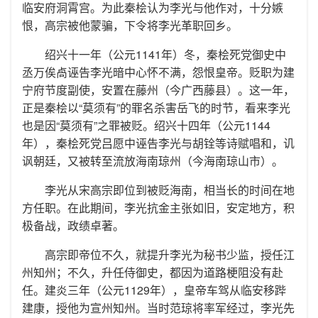
临安府洞霄宫。为此秦桧认为李光与他作对，十分嫉
恨，高宗被他蒙骗，下令将李光革职回乡。
绍兴十一年（公元1141年）冬，秦桧死党御史中
丞万俟卨诬告李光暗中心怀不满，怨恨皇帝。贬职为建
宁府节度副使，安置在藤州（今广西藤县）。这一年，
正是秦桧以“莫须有”的罪名杀害岳飞的时节，看来李光
也是因“莫须有”之罪被贬。绍兴十四年（公元1144
年），秦桧死党吕愿中诬告李光与胡铨等诗赋唱和，讥
讽朝廷，又被转至流放海南琼州（今海南琼山市）。
李光从宋高宗即位到被贬海南，相当长的时间在地
方任职。在此期间，李光抗金主张如旧，安定地方，积
极备战，政绩卓著。
高宗即帝位不久，就提升李光为秘书少监，授任江
州知州；不久，升任侍御史，都因为道路梗阻没有赴
任。建炎三年（公元1129年），皇帝车驾从临安移跸
建康，授他为宣州知州。当时范琼将率军经过，李光先