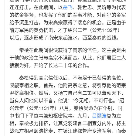
连连打击。在此期间，以
岳飞
、韩世忠、吴玠等为代表
的抗金将领，也发挥了他们的军事才能，对南犯的金军
给予沉重打击，为宋高宗赢得了喘息的机会。正是由于
前方军民的英勇抗击，才于绍兴二年（公元1132年）
以后，逐步形成了南宋东起淮水，西至秦岭的战线。
秦桧在此期间很快获得了高宗的信任，这主要是由
于他的政治主张与高宗不谋而合。从此，他们君臣二人
狼狈为奸，开始了长达二十年的合作。
秦桧得到高宗信任以后，不满足于已获得的高位，
觊觎宰相之职。首先，他附高宗之意，将引荐他的范宗
尹挤离相位。然后，又扬言自己有二策可以耸动天下，
当有人问他何以不言，他说：“今无相，不可行也。”绍
兴元年（公元1131年）八月，秦桧受命为右仆射、同
中书门下平章事兼知枢密院事。九月，
吕颐浩
复为左
相，秦桧极力排挤，让其党羽建言二相宜分内外，将主
战派左相吕颐浩挤走，在镇江建都督府专治军务，而秦