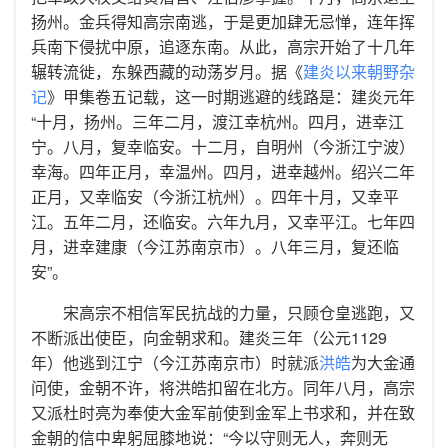
扬州。金兵得知高宗南逃，于是更加肆无忌惮，连年挥
兵南下侵扰中原，追逐东南。从此，高宗开始了十几年
辗转流徙，东躲西藏的动荡岁月。据《
建炎以来朝野杂
记
》甲集卷五记载，这一时期逃避的线路是：建炎元年
“十月，扬州。三年二月，渡江幸杭州。四月，进幸江
宁。八月，复幸临安。十二月，自明州（今浙江宁波）
幸海。四年正月，幸温州。四月，进幸越州。绍兴二年
正月，又幸临安（今浙江杭州）。四年十月，又幸平
江。五年二月，还临安。六年九月，又幸平江。七年四
月，进幸建康（今江苏南京市）。八年三月，复还临
安”。
宋高宗不相信军民抗战的力量，只顾仓皇逃跑，又
不断派出使臣，向金朝求和。建炎三年（公元1129
年）他逃到江宁（今江苏南京市）时就派
洪皓
为大金通
问使，金朝不许，将洪皓扣留在北方。同年八月，高宗
又派杜时亮为奉使大金军前使到金军上书求和，并在致
金朝的信中卑躬屈膝地说：“今以守则无人，奔则无