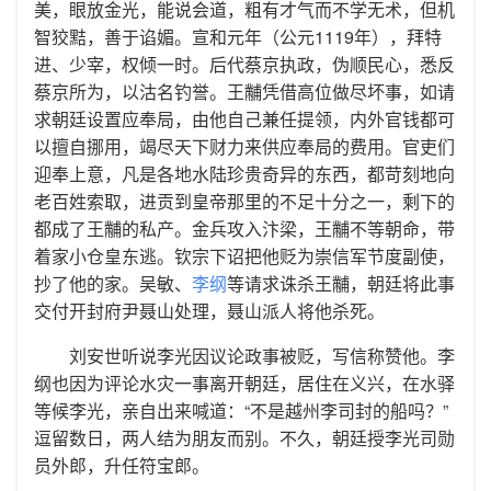
美，眼放金光，能说会道，粗有才气而不学无术，但机
智狡黠，善于谄媚。宣和元年（公元1119年），拜特
进、少宰，权倾一时。后代蔡京执政，伪顺民心，悉反
蔡京所为，以沽名钓誉。王黼凭借高位做尽坏事，如请
求朝廷设置应奉局，由他自己兼任提领，内外官钱都可
以擅自挪用，竭尽天下财力来供应奉局的费用。官吏们
迎奉上意，凡是各地水陆珍贵奇异的东西，都苛刻地向
老百姓索取，进贡到皇帝那里的不足十分之一，剩下的
都成了王黼的私产。金兵攻入汴梁，王黼不等朝命，带
着家小仓皇东逃。钦宗下诏把他贬为崇信军节度副使，
抄了他的家。吴敏、
李纲
等请求诛杀王黼，朝廷将此事
交付开封府尹聂山处理，聂山派人将他杀死。
刘安世听说李光因议论政事被贬，写信称赞他。李
纲也因为评论水灾一事离开朝廷，居住在义兴，在水驿
等候李光，亲自出来喊道：“不是越州李司封的船吗？”
逗留数日，两人结为朋友而别。不久，朝廷授李光司勋
员外郎，升任符宝郎。