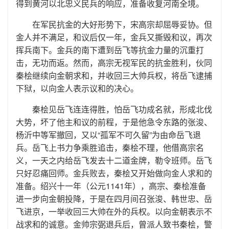
得到黄河以北忠义民兵的响应，准备收复河南全境。
在军民抗金的大好形势下，宋高宗却屈辱妥协。但
金人并不满足，和议后仅一年，金兵又撕毁和议，再次
挥兵南下。金兵的南下遭到岳飞等抗金力量的沉重打
击，无功而返。然而，高宗无视军民的抗金胜利，伙同
秦桧继续向金朝求和，并收回三大帅兵权，将岳飞逮捕
下狱，以向金人表示议和的决心。
秦桧见岳飞连连得胜，怕岳飞功成名就，形成北伐
大势，坏了他主和议的前程，于是他急令东路的张浚、
杨沂中等军撤回，又以“孤军不可久留”为由命岳飞退
兵。岳飞上书力争乘胜追击，秦桧不理，他借高宗名
义，一天之内给岳飞发去十二道金牌，勒令班师。岳飞
只好忍痛回师。金兵败去，秦桧又开始做向金人求和的
准备。绍兴十一年（公元1141年），高宗、秦桧准备
进一步向金朝投降，于是在四月间召张浚、韩世忠、岳
飞进京，一举收回三大帅在外的兵权。以向金朝表示不
战求和的诚意。金帅宗弼退兵后，曾派人致书秦桧，警