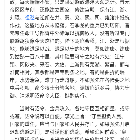
敌，每天惴惴不安，只是谋划避敌漂浮大海之计。晋元
帝区区草创，还能建立国家，修建宫殿，保有江、浙。
刘琨、
祖逖
与逆胡在并、冀、兖、豫、司、雍诸州抵抗
作战，这些地方从未陷落。石季龙的重兵已到历阳，晋
元帝任命王导都督中外诸军以抗御敌人，没有听过专门
躲避胡狄像今天这样的。陛下驾临会稽，江、浙是根据
地；能够进足以战、退足以守的地方，莫如建康。建康
到姑熟一百八十里，其中险要可守之地有六处：江宁
镇、冈砂夹、采石、大信，上游则有芜湖、繁昌，都与
淮南相对。其余都是芦苇荆条之地，有的是曲折的堤
岸，水势湍急，难于行走舟船。不如预先在各险要之地
屯兵积粮，命令将士分管各地，调拨临近乡兵，协力守
御。请求明诏命令大臣，斟酌实行。”
当时有诏令，金兵攻入，各地守臣互相商量，或守
或避，诏令说可以自便。李光上言：“守臣担负人民、
国家的重任，应当与国家和人民共存亡。如果预先开启
退却逃避之门，是引诱他们逃跑，希望追回前命。”皇
上打算迁都临安，李光奉命指挥临安府驻扎诸军，兼任