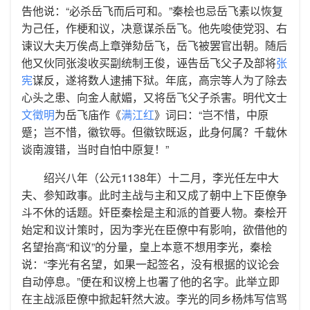
告他说：“必杀岳飞而后可和。”秦桧也忌岳飞素以恢复
为己任，作梗和议，决意谋杀岳飞。他先唆使党羽、右
谏议大夫万俟卨上章弹劾岳飞，岳飞被罢官出朝。随后
他又伙同张浚收买副统制王俊，诬告岳飞父子及部将
张
宪
谋反，遂将数人逮捕下狱。年底，高宗等人为了除去
心头之患、向金人献媚，又将岳飞父子杀害。明代文士
文徵明
为岳飞庙作《
满江红
》词曰：“岂不惜，中原
蹙；岂不惜，徽钦辱。但徽钦既返，此身何属？千载休
谈南渡错，当时自怕中原复！”
绍兴八年（公元1138年）十二月，李光任左中大
夫、参知政事。此时主战与主和又成了朝中上下臣僚争
斗不休的话题。奸臣秦桧是主和派的首要人物。秦桧开
始定和议计策时，因为李光在臣僚中有影响，欲借他的
名望抬高“和议”的分量，皇上本意不想用李光，秦桧
说：“李光有名望，如果一起签名，没有根据的议论会
自动停息。”便在和议榜上也署了他的名字。此举立即
在主战派臣僚中掀起轩然大波。李光的同乡杨炜写信骂