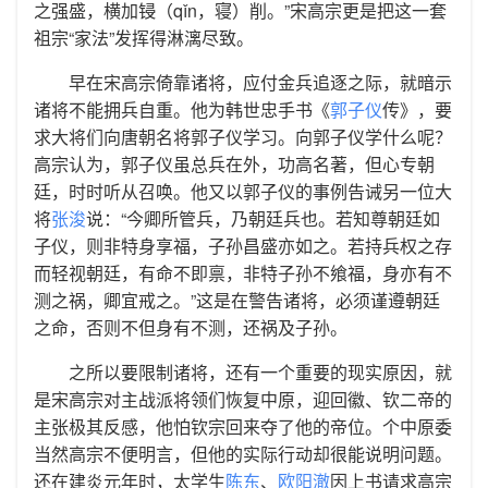
之强盛，横加锓（qǐn，寝）削。”宋高宗更是把这一套
祖宗“家法”发挥得淋漓尽致。
早在宋高宗倚靠诸将，应付金兵追逐之际，就暗示
诸将不能拥兵自重。他为韩世忠手书《
郭子仪
传》，要
求大将们向唐朝名将郭子仪学习。向郭子仪学什么呢？
高宗认为，郭子仪虽总兵在外，功高名著，但心专朝
廷，时时听从召唤。他又以郭子仪的事例告诫另一位大
将
张浚
说：“今卿所管兵，乃朝廷兵也。若知尊朝廷如
子仪，则非特身享福，子孙昌盛亦如之。若持兵权之存
而轻视朝廷，有命不即禀，非特子孙不飨福，身亦有不
测之祸，卿宜戒之。”这是在警告诸将，必须谨遵朝廷
之命，否则不但身有不测，还祸及子孙。
之所以要限制诸将，还有一个重要的现实原因，就
是宋高宗对主战派将领们恢复中原，迎回徽、钦二帝的
主张极其反感，他怕钦宗回来夺了他的帝位。个中原委
当然高宗不便明言，但他的实际行动却很能说明问题。
还在建炎元年时，太学生
陈东
、
欧阳澈
因上书请求高宗