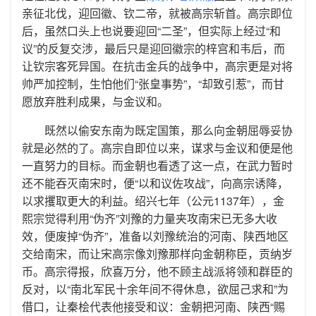
亲征北伐，迎回徽、钦二帝，就被高宗斩首。高宗即位
后，虽然口头上也说要迎回“二圣”，但实际上经过“和
议”的反复交涉，最后只是迎回徽宗的梓宫和韦后，而
让钦宗客死异国。在抗击金兵的战争中，高宗更是对将
帅严加控制，生怕他们“张皇事势”，“却致引惹”，而甘
愿放弃胜利成果，与金议和。
既然以偷安东南为既定国策，那么向金朝屈辱妥协
就是必然的了。高宗自即位以来，谋求与金议和便是他
一直努力的目标。而金朝也看透了这一点，在武力暂时
还不能吞灭南宋时，便“以和议佐攻战”，向高宗诱降，
以求攫取更大的利益。绍兴七年（公元1137年），金
熙宗觉得利用“伪齐”刘豫的力量夹攻南宋已无多大收
效，便废掉“伪齐”，准备以刘豫统治的河南、陕西地区
交给南宋，而让宋高宗像刘豫那样向金朝称臣，贡纳岁
币。高宗得报，欣喜万分，他不顾主战派将领和群臣的
反对，以“南北军民十余年间不得休息，欲屈己求和”为
借口，让秦桧代表他接受和议：金朝把河南、陕西“赐