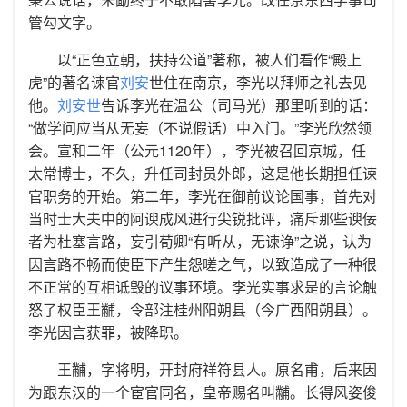
管勾文字。
以“正色立朝，扶持公道”著称，被人们看作“殿上
虎”的著名谏官
刘安
世住在南京，李光以拜师之礼去见
他。
刘安世
告诉李光在温公（司马光）那里听到的话：
“做学问应当从无妄（不说假话）中入门。”李光欣然领
会。宣和二年（公元1120年），李光被召回京城，任
太常博士，不久，升任司封员外郎，这是他长期担任谏
官职务的开始。第二年，李光在御前议论国事，首先对
当时士大夫中的阿谀成风进行尖锐批评，痛斥那些谀佞
者为杜塞言路，妄引荀卿“有听从，无谏诤”之说，认为
因言路不畅而使臣下产生怨嗟之气，以致造成了一种很
不正常的互相诋毁的议事环境。李光实事求是的言论触
怒了权臣王黼，令部注桂州阳朔县（今广西阳朔县）。
李光因言获罪，被降职。
王黼，字将明，开封府祥符县人。原名甫，后来因
为跟东汉的一个宦官同名，皇帝赐名叫黼。长得风姿俊