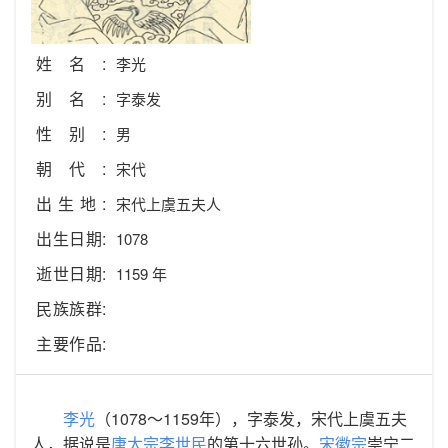
姓名:
李光
别名:
字泰发
性别:
男
朝代:
宋代
出生地:
宋代上虞五夫人
出生日期:
1078
逝世日期:
1159 年
民族族群:
主要作品:
李光
（1078～1159年），字泰发，宋代上虞五夫
人，据说是
唐太宗
李世民
的第十六世孙。
宋徽宗
崇宁二