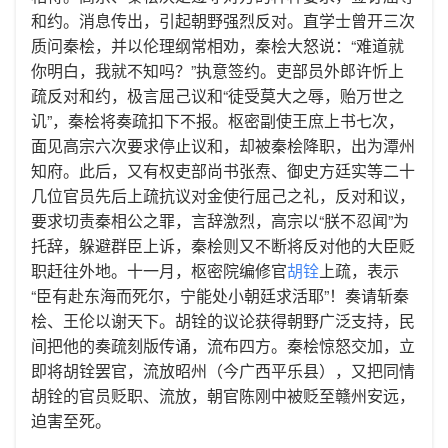
和约。消息传出，引起朝野强烈反对。直学士曾开三次
质问秦桧，并以伦理纲常相劝，秦桧大怒说：“难道就
你明白，我就不知吗？”执意签约。吏部员外郎许忻上
疏反对和约，极言屈己议和“徒受莫大之辱，贻万世之
讥”，秦桧将奏疏扣下不报。枢密副使王庶上书七次，
面见高宗六次要求停止议和，却被秦桧降职，出为潭州
知府。此后，又有权吏部尚书张焘、御史方廷实等二十
几位官员先后上疏抗议对金使行屈己之礼，反对和议，
要求切责秦相公之罪，言辞激烈，高宗以“朕不忍闻”为
托辞，躲避群臣上诉，秦桧则又不断将反对他的大臣贬
职赶往外地。十一月，枢密院编修官
胡铨
上疏，表示
“臣有赴东海而死尔，宁能处小朝廷求活耶”！奏请斩秦
桧、王伦以谢天下。胡铨的议论获得朝野广泛支持，民
间把他的奏疏刻版传诵，流布四方。秦桧惊怒交加，立
即将胡铨罢官，流放昭州（今广西平乐县），又把同情
胡铨的官员贬职、流放，朝官陈刚中被贬至赣州安远，
迫害至死。