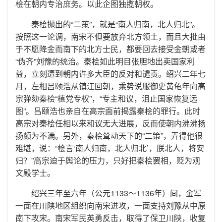
桧在朝内专治庶务。以此企图独揽朝权。
秦桧抛出的“二策”，就是“南人归南，北人归北”。
按照这一论调，南宋不但要放弃北方领土，而且大批由
于不愿降金而南下的北方士民，都要回去接受金朝或者
“伪齐”刘豫的统治。秦桧如此明目张胆地出卖国家利
益，立刻遭到朝内许多大臣的反对和谴责。绍兴二年七
月，左相吕颐浩从镇江回朝，乘势说服御史黄龟年向高
宗弹劾秦桧“植党专权”，“专主和议，沮止国家恢复远
图”。吕颐浩也亲自在高宗面前揭露秦桧的罪行。此时
高宗对秦桧任相以来和议无大进展，反而使朝内沸沸扬
扬颇为不满。另外，秦桧耸动天下的“二策”，弄得他很
难堪，说：“桧言‘南人归南，北人归北’，朕北人，将安
归？”高宗迫于舆论的压力，只好把秦桧罢相，贬为观
文殿学士。
绍兴三年至六年（公元1133～1136年）间，金军
一面在川陕地区组织向南宋进攻，一面支持刘豫从中原
南下攻宋。南宋军民英勇反击，取得了保卫川陕，收复