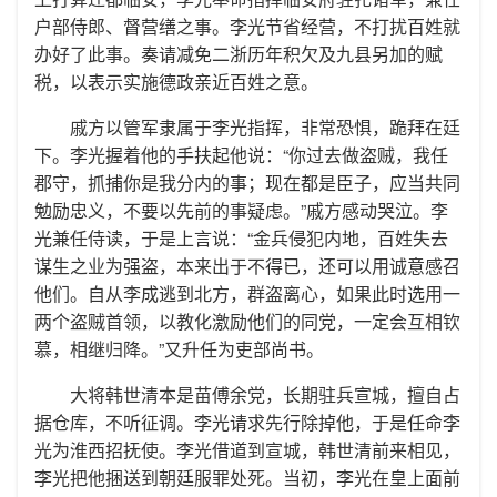
户部侍郎、督营缮之事。李光节省经营，不打扰百姓就
办好了此事。奏请减免二浙历年积欠及九县另加的赋
税，以表示实施德政亲近百姓之意。
戚方以管军隶属于李光指挥，非常恐惧，跪拜在廷
下。李光握着他的手扶起他说：“你过去做盗贼，我任
郡守，抓捕你是我分内的事；现在都是臣子，应当共同
勉励忠义，不要以先前的事疑虑。”戚方感动哭泣。李
光兼任侍读，于是上言说：“金兵侵犯内地，百姓失去
谋生之业为强盗，本来出于不得已，还可以用诚意感召
他们。自从李成逃到北方，群盗离心，如果此时选用一
两个盗贼首领，以教化激励他们的同党，一定会互相钦
慕，相继归降。”又升任为吏部尚书。
大将韩世清本是苗傅余党，长期驻兵宣城，擅自占
据仓库，不听征调。李光请求先行除掉他，于是任命李
光为淮西招抚使。李光借道到宣城，韩世清前来相见，
李光把他捆送到朝廷服罪处死。当初，李光在皇上面前