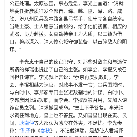
公正处理。太原被围，事态危急，李光上言道：“请就
地委任折彦质征发全部晋、绛、慈、隰、泽、路、威
胜、汾八州民兵及本路各县弓箭手，使守令各自统率。
当地土豪、士人愿意当首领的，给予他们初官、相应的
武器，协力赴援。女真劫持亲王为人质，以三镇为借
口，势必深入，请大修京城守御装备，以击碎敌人的阴
谋。”
李光忠于自己的谏官职守，对那些对敌主和与迷信
所谓的祥瑞也提出了自己的主张。如李会、李擢又被召
回担任谏官。李光就上言说：“蔡京再度执政时，李
会、李擢相继为谏官，对政事不发一言；金兵围城时，
与白时中、李邦彦专门主张避敌割地的计谋。白时中、
李邦彦因此罪罢职，而李会、李擢反被召用，又加入谏
诤官员之列。请求撤回成命。”皇上不予答复。李光请
求调任到地方，皇上也不答复。又如彗星出现在寅、艮
间，
耿南仲
等人都认为感应在外夷，不足忧。李光奏
称：“
孔子
作《
春秋
》，不记载祥瑞，是想使人君常怀