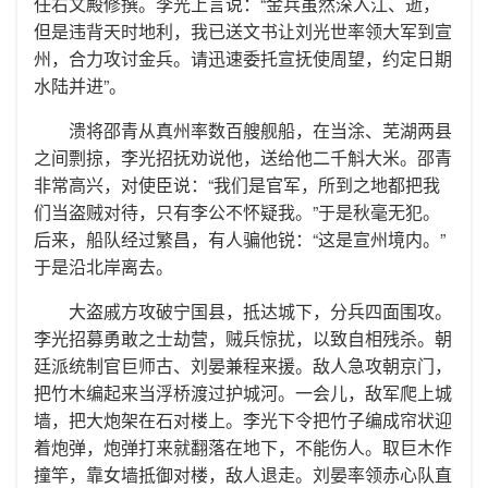
任右文殿修撰。李光上言说：“金兵虽然深入江、逝，
但是违背天时地利，我已送文书让刘光世率领大军到宣
州，合力攻讨金兵。请迅速委托宣抚使周望，约定日期
水陆并进”。
溃将邵青从真州率数百艘舰船，在当涂、芜湖两县
之间剽掠，李光招抚劝说他，送给他二千斛大米。邵青
非常高兴，对使臣说：“我们是官军，所到之地都把我
们当盗贼对待，只有李公不怀疑我。”于是秋毫无犯。
后来，船队经过繁昌，有人骗他锐：“这是宣州境内。”
于是沿北岸离去。
大盗戚方攻破宁国县，抵达城下，分兵四面围攻。
李光招募勇敢之士劫营，贼兵惊扰，以致自相残杀。朝
廷派统制官巨师古、刘晏兼程来援。敌人急攻朝京门，
把竹木编起来当浮桥渡过护城河。一会儿，敌军爬上城
墙，把大炮架在石对楼上。李光下令把竹子编成帘状迎
着炮弹，炮弹打来就翻落在地下，不能伤人。取巨木作
撞竿，靠女墙抵御对楼，敌人退走。刘晏率领赤心队直