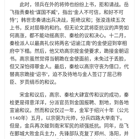
此时，领兵在外的将帅也纷纷上书，拒和请战。岳
飞指责秦桧“谋国不臧”，指出“金人不可信，和好不可
恃”；韩世忠奏请出兵决战，拒绝议和；张浚连续五次
上书，反对屈辱的和约。但无论文武将臣抗议的声势如
何高涨，都不能动摇高宗、秦桧的议和决心。十二月，
秦桧派人以最高礼仪将两名“诏谕江南”的金使迎到宰相
府中下榻。然后，他又劝高宗按金使要求，跪接金朝诏
书。高宗虽然觉得当朝跪在金使面前，未免过于丢脸，
但又深怕得罪金人。最后，秦桧以高宗守丧为借口，代
替高宗跪接“诏书”，迫不及待地与金人签订了屈己称
臣、岁贡绢币的和议。
宋金和议后，高宗、秦桧大肆宣传和议的成功，秦
桧更是得意洋洋，分派官员到金国报聘、割地，到各地
宣谕和议。然而和议仅过一年，金军于绍兴十年（公元
1140年）五月，以宗弼为元帅，分兵四路大举南下。
但是，金兵再次碰到南宋军民的顽强抵抗。同年，岳飞
在郾城大败金兵主力，先锋部队克复了郑州、洛阳，并