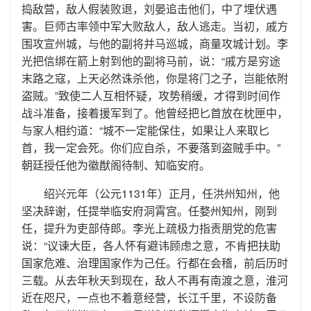
捣敌营，敌人假装败退，刘晏追击他们，中了埋伏遇
害。巨师古率领中军大败敌人，敌人逃走。当初，戚方
围攻宣州城，与他的副将并马巡城，商量攻城计划。李
光把信绑在箭上射到他的副将马前，说：“戚方是穷途
末路之寇，上天必然诛杀他，你是将门之子，岂能依附
盗贼。”致使二人互相怀疑，攻势稍缓，才得到时间作
战斗准备，接着援军到了。他曾经把匕首放在枕匣中，
与家人相约道：“城不一定能保住，如果让人来取匕
首，我一定会死。你们应自杀，不要落到盗贼手中。”
朝廷授任他为徽猷阁待制、知临安府。
绍兴元年（公元1131年）正月，任洪州知州，他
坚决辞谢，任提举临安府洞霄宫。任婺州知州，刚到
任，提升为吏部侍郎。李光上疏极力指责朋党的危害
说：“议谏大臣，各人怀有避讳顾虑之意，不肯把扶助
国家危难、治理国家作为己任。行都在会稽，前后历时
三载。从去年秋天到现在，敌人不再有南渡之意，淮河
近在咫尺，一点也不着意经营，长江千里，不设防备