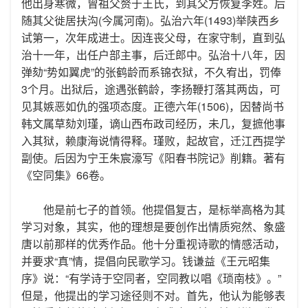
他出身寒微，曾祖父赘于王氏，到其父方恢复李姓。后
随其父徙居扶沟(今属河南)。弘治六年(1493)举陕西乡
试第一，次年成进士。因连丧父母，在家守制，直到弘
治十一年，出任户部主事，后迁郎中。弘治十八年，因
弹劾“势如翼虎”的张鹤龄而系锦衣狱，不久宥出，罚俸
3个月。出狱后，途遇张鹤龄，李扬鞭打落其两齿，可
见其嫉恶如仇的强项态度。正德六年(1506)，因替尚书
韩文属草劾刘瑾，谪山西布政司经历，未几，复摭他事
入其狱，赖康海说情得释。瑾败，起故官，迁江西提学
副使。后因为宁王朱宸濠写《阳春书院记》削籍。著有
《空同集》66卷。
他是前七子的首领。他提倡复古，是标举高格为其
学习对象，其实，他的理想是要创作出情质宛然、象盛
唐以前那样的优秀作品。他十分重视诗歌的情感活动，
并要求“真”情，提倡向民歌学习。钱谦益《王元昭集
序》说：“有学诗于空同者，空同教以唱《琐南枝》。”
但是，他提出的学习途径则不对。首先，他认为能够表