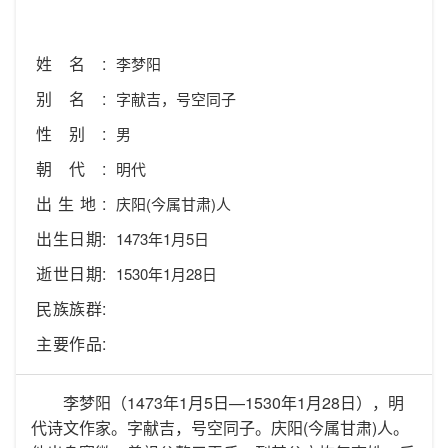
姓名:
李梦阳
别名:
字献吉，号空同子
性别:
男
朝代:
明代
出生地:
庆阳(今属甘肃)人
出生日期:
1473年1月5日
逝世日期:
1530年1月28日
民族族群:
主要作品:
李梦阳（1473年1月5日—1530年1月28日），明
代诗文作家。字献吉，号空同子。庆阳(今属甘肃)人。