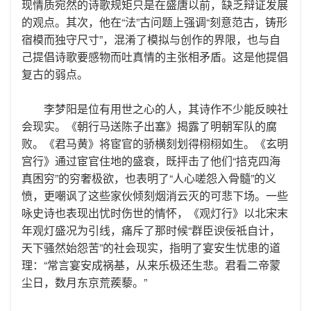
现情质宛然的诗歌规矩只是在盛唐以前，缺乏辩证发展
的观点。其次，他在“法”古问题上强调“刻意范古，铸形
宿模而独守尺寸”，混淆了模拟与创作的界限，也与自
己提倡诗歌要感物而吐真情的主张相矛盾。这是他提倡
复古的弱点。
李梦阳是位有用世之心的人，其诗作不少能反映社
会现实。《朝行马送陈子出塞》揭露了明朝军队的腐
败。《君马黄》将宦官的骄横刻划得栩栩如生。《玄明
宫行》通过宦官住地的盛衰，既抨击了他们“掊克四海
真困穷”的穷奢极欲，也表明了“人心嗟怨入骨髓”的义
愤，更嘲讽了这些家伙倾刻烟消云灭的可悲下场。一些
咏史诗也表现出忧时伤世的情怀，《观灯行》以北宋末
年观灯盛况为引线，痛斥了那时候“群臣谀佞祗自计，
天下骚然始怨苦”的社会现实，指明了宴安生忧患的道
理：“常言宴安成祸基，从来乐极还生悲。君看二帝蒙
尘日，数月东京荒蒺藜。”