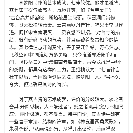
李梦阳诗作的艺术成就，七律较优。他才思雄鸷，
其七律写得气象高古，意境开爽，如《台寺夏日》：
“古台高并郁岧峣，断塔稜层锁寂寥。积雪洞门常惨
惨，炎天松柏转萧萧。云雷画壁丹青壮，神鬼虚堂世代
遥。惆怅宋宫偏泯灭，二灵哀怨不堪招。”对台寺的描
绘，很有磅礴飞动的气势，并且蕴藏着鉴古知今的情
思。其七律注意开阖变化，善于突兀作结，寄托深意。
《秋望》中“闻道朔方多勇略，只今谁道郭汾阳”的诘
问，《艮岳篇》中“漫倚南云望南土，古今龙战是中州”
的感慨，都具有这样的工力。王维桢认为：“七言律自
杜甫以后，善用顿挫倒插之法，惟梦阳一人。”虽不免
夸大，但这确是其诗的特长。
对于其古诗的艺术成就，评价的分歧较大。褒之者
誉其“开阖纵横，人不能过者”，贬之者讥其“突兀不相照
应”。两个极端，都不妥当。持平而论，其古诗中确有
一些善于章法、结构的篇章，如《林良画两角鹰歌》，
朱彝尊说，“从画说到猎，从猎开出议论，后画猎双