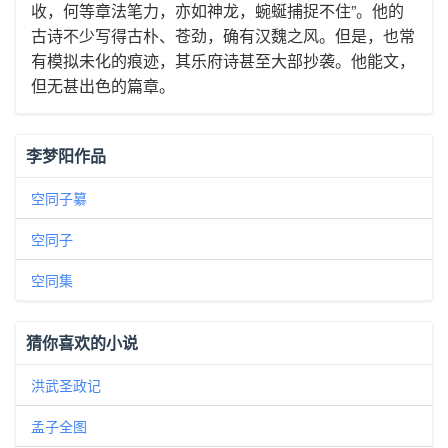
收，何等章法笔力，亦如神龙，蜿蜒捕捉不住”。他的
古诗不少写得古朴、苍劲，确有汉魏之风。但是，也常
有模拟未化的痕迹，其乐府诗甚至大部抄袭。他能文，
但无甚出色的篇章。
李梦阳作品
空同子纂
空同子
空同集
猜你喜欢的小说
洪武圣政记
孟子全图