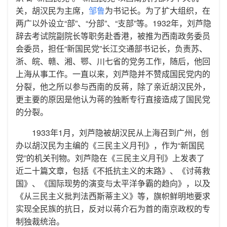
关，胡汉民为主席，
邹鲁
为书记长。为了扩大组织，在
两广以外设立“部”、“分部”、“支部”等。1932年，刘芦隐
辞去考试院副院长等职务赴香港，被推为西南政务委员
会委员，担任“新国民党”长江交通部书记长，负责苏、
浙、皖、赣、湘、鄂、川七省的党务工作，随后，他回
上海从事工作。一直以来，刘芦隐并不赞成国民党内的
分裂，他之所以参与西南的反蒋，除了亲近胡汉民外，
更主要的原因是他认为蒋的独断专行直接造成了国民党
的分裂。
1933年1月，刘芦隐被胡汉民从上海召到广州，创
办以胡汉民为主编的《三民主义月刊》，作为“新国民
党”的机关刊物。刘芦隐在《三民主义月刊》上发表了
近二十篇文章，包括《不抵抗主义的末路》、《讨蒋救
国》、《国际现势的演变与太平洋争霸的趋向》，以及
《从三民主义批判法西斯蒂主义》等，旗帜鲜明地要求
实现全民族的抗日，反对以蒋介石为首的南京政权的专
制独裁统治。