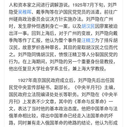
人和资本家之间进行调解游说。1925年7月下旬，刘芦
隐受
吴稚晖
、戴季陶等在沪国民党党员的派遣，前往广
州磋商政治委员会议决方针实施办法。刘芦隐在广州
时，发生廖仲恺遇刺身亡一案，以及
胡汉民
因廖案被迫
出洋一事。回到上海后，对于广州的变故，刘芦隐向戴
季陶等作了汇报，他认为整个事件是
汪精卫
为了排斥胡
汉民，故意罗织各种罪名，其目的是取胡汉民之位而代
之。刘芦隐同情胡汉民，愤恨汪精卫等人分裂国民党的
行为。在上海期间，刘芦隐的另一个重要身份是教授，
他出任复旦大学社会学系主任，兼上海大学教授。
1927年南京国民政府成立后，刘芦隐先后出任国
民党中央宣传部秘书、副部长，《中央半月刊》主编，
国民政府立法院编译处处长等职务。刘芦隐在《中央半
月刊》上发表不少文章，其中的《革命与反革命》一
文，表达了当时他的基本政治态度。他把中国革命与法
俄革命相比较，得出中国革命已经走入法国革命的坏
路，同时兼有走入俄国革命的绝路的结论，他认为形成