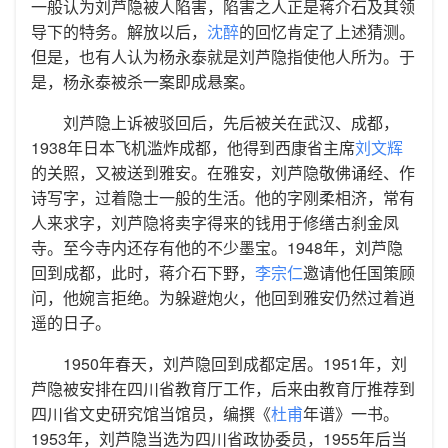
一般认为刘芦隐被人陷害，陷害之人正是蒋介石及其领
导下的特务。解放以后，
沈醉
的回忆肯定了上述猜测。
但是，也有人认为杨永泰就是刘芦隐指使他人所为。于
是，杨永泰被杀一案即成悬案。
刘芦隐上诉被驳回后，先后被关在武汉、成都，
1938年日本飞机滥炸成都，他得到西康省主席
刘文辉
的关照，又被送到雅安。在雅安，刘芦隐敬佛诵经、作
诗写字，过着隐士一般的生活。他的字刚柔相济，常有
人来求字，刘芦隐将卖字得来的钱用于修缮古刹金凤
寺。至今寺内还存有他的不少墨宝。1948年，刘芦隐
回到成都，此时，蒋介石下野，
李宗仁
邀请他任国策顾
问，他婉言拒绝。为躲避炮火，他回到雅安仍然过着逍
遥的日子。
1950年春天，刘芦隐回到成都定居。1951年，刘
芦隐被安排在四川省教育厅工作，后来由教育厅推荐到
四川省文史研究馆当馆员，编撰《
杜甫
年谱》一书。
1953年，刘芦隐当选为四川省政协委员，1955年后当