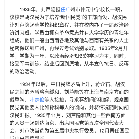
1935年，刘芦隐担
任广
州市仲元中学校长一职，
该校是胡汉民为了培养“新国民党”的干部而设，胡汉民
让刘芦隐起草学校组织章程，并在校内办了一届政治经
济讲习班，学员由拥有革命意志并有大学学历的青壮年
组成，他们一般由西南各地及其他与西南有关系的人士
秘密保送到广州，再经过考试甄别录取。1935年2月开
学，学期为一年，以政治经济知识的学习为主，同时，
接受军事训练。结业后回到原地，从事宣传抗日、反蒋
的政治活动。
1934年以后，中日民族矛盾上升，蒋介石、胡汉
民之间的矛盾略有缓和，刘芦隐等在上海与南京方面的
戴季陶、
叶楚伧
等人接触，寻求蒋胡间的和解，观察国
民党其他要人比如孙科等人的倾向，并将情况随时向胡
汉民汇报。1935年11月，刘芦隐和其他一些西南方面
的人员一起到达南京，出席国民党第五次全国代表大
会，刘芦隐当选为第五届中央执行委员，12月再任国民
党中央宣传部长。