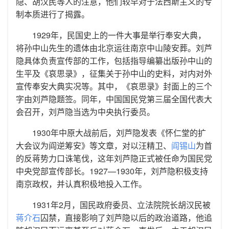
隐、胡汉民等人的注意，他们较早对于法西斯主义的专
制本质进行了揭露。
1929年，民国史上的一件大事是举行奉安大典，
将孙中山先生的遗体由北京运往南京中山陵安葬。刘芦
隐具体负责宣传部的工作，包括指导编纂出版孙中山的
生平及《哀思录》，征集关于孙中山的史料，对内对外
宣传奉安大典实况等。其中，《哀思录》封面上的三个
字由刘芦隐题签。同年，中国国民党第三届全国代表大
会召开，刘芦隐当选为中央执行委员。
1930年中原大战前后，刘芦隐发表《怀仁堂的扩
大会议为阎逆筹安》等文章，对以汪精卫、
阎锡山
为首
的反蒋势力口诛笔伐，这年刘芦隐正式被任命为国民党
中央党部宣传部长。1927—1930年，刘芦隐积极支持
南京政权，并认真积极地投入工作。
1931年2月，国民政府委员、立法院院长胡汉民被
蒋介石
囚禁，直接影响了刘芦隐以后的政治道路，他追