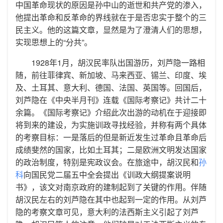
中国革命现状的原因是孙中山的逝世和共产党的渗入，
他提出革命和反革命的界线就在于是否忠实于整个的三
民主义。他的这篇文章，显然是为了澄清人们的思想，
实现思想上的“分共”。
1928年1月，胡汉民率队出国游历，刘芦隐一路相
随，前往菲律宾、新加坡、马来西亚、锡兰、印度、埃
及、土耳其、意大利、德国、法国、英国等。回国后，
刘芦隐在《中央半月刊》连载《国际考察记》共计二十
余篇。《国际考察记》介绍此次出游的动机在于迎接即
将到来的建设，为实施训政寻找经验，并称有两个具体
的考察目标：一是落后的但是新近发生过革命且革命后
成绩斐然的国家，比如土耳其；二是欧洲文明发达国家
的政治制度，特别是宪政议会。在旅途中，胡汉民和
孙
科
向国民党二届五中全会提出《训政大纲提案说明
书》，该文对南京政府的建制起到了关键的作用。伴随
胡汉民左右的刘芦隐在其中也起到一定的作用。从刘芦
隐的考察文章可见，意大利的法西斯主义引起了刘芦