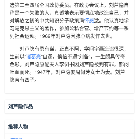
选第二至四届全国政协委员。在政协会议上，刘芦隐自
称是一个失败的人，真诚地表示要彻底地改造自己，并
对解放之初的中共知识分子政策满
怀感
激。他认真地学
习马克思主义的著作，参加公私合营、增产节约等一系
列社会运动。1969年刘芦隐因肺心病发作去世。
刘芦隐有勇有谋，正直不阿，学问字画造诣很深，
生前以“
诸葛亮
”自诩，懊恼不遇“刘备”，一生颇具传奇
色彩。刘芦隐原配夫人李佩书因刘芦隐被判有罪，郁闷
吐血而死。1947年，刘芦隐娶周佩芳女士为妻。刘芦
隐育有四子。
刘芦隐作品
推荐人物