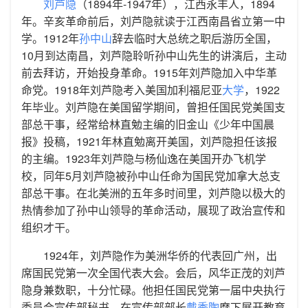
刘芦隐
（1894年-1947年），江西永丰人，1894
年。辛亥革命前后，刘芦隐就读于江西南昌省立第一中
学。1912年
孙中山
辞去临时大总统之职后游历全国，
10月到达南昌，刘芦隐聆听孙中山先生的讲演后，主动
前去拜访，开始投身革命。1915年刘芦隐加入中华革
命党。1918年刘芦隐考入美国加利福尼亚
大学
，1922
年毕业。刘芦隐在美国留学期间，曾担任国民党美国支
部总干事，经常给林直勉主编的旧金山《少年中国晨
报》投稿，1921年林直勉离开美国，刘芦隐担任该报
的主编。1923年刘芦隐与杨仙逸在美国开办飞机学
校，同年5月刘芦隐被孙中山任命为国民党加拿大总支
部总干事。在北美洲的五年多时间里，刘芦隐以极大的
热情参加了孙中山领导的革命活动，展现了政治宣传和
组织才干。
1924年，刘芦隐作为美洲华侨的代表回广州，出
席国民党第一次全国代表大会。会后，风华正茂的刘芦
隐身兼数职，十分忙碌。他担任国民党第一届中央执行
委员会宣传部秘书，在宣传部部长
戴季陶
麾下展开教育