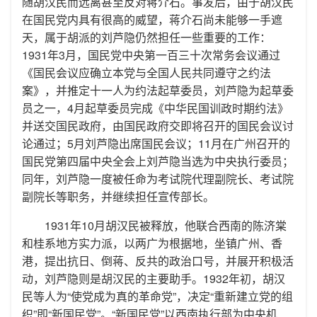
随胡汉民而远离甚至反对蒋介石。事发后，由于胡汉民
在国民党内具有很高的威望，蒋介石尚未能够一手遮
天，属于胡派的刘芦隐仍然担任一些重要的工作：
1931年3月，国民党中央第一百三十次常务会议通过
《国民会议应确立本党与全国人民共同遵守之约法
案》，并推定十一人为约法起草委员，刘芦隐为起草委
员之一，4月起草委员完成《中华民国训政时期约法》
并送交国民政府，由国民政府交即将召开的国民会议讨
论通过；5月刘芦隐出席国民会议；11月在广州召开的
国民党第四届中央全会上刘芦隐当选为中央执行委员；
同年，刘芦隐一度被任命为考试院代理副院长、考试院
副院长等职务，并继续担任宣传部长。
1931年10月胡汉民被释放，他联合西南的陈济棠
和桂系地方实力派，以两广为根据地，坐镇广州、香
港，提出抗日、倒蒋、反共的政治口号，并展开积极活
动，刘芦隐则是胡汉民的主要助手。1932年初，胡汉
民等人为“使党成为真的革命党”，决定“重新建立党的组
织”即“新国民党”。“新国民党”以西南执行部为中央机