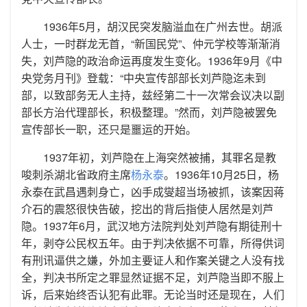
1936年5月，胡汉民突发脑溢血在广州去世。胡派
人士，一时群龙无首，“新国民党”、仲元学校等渐渐消
失，刘芦隐的政治命运再度发生变化。1936年9月《中
央党务月刊》登载：“中央宣传部部长刘芦隐迄未到
部，以致部务无人主持，兹经第二十一次常会议决以副
部长方治代理部长，积极整理。”然而，刘芦隐被罢免
宣传部长一职，还只是噩运的开始。
1937年初，刘芦隐在上海突然被捕，其罪名是教
唆刺杀湖北省政府主席
杨永泰
。1936年10月25日，杨
永泰在武昌遇刺身亡，凶手成燮超当场被抓，该案因蒋
介石的震怒很快告破，挖出的背后指使人居然是刘芦
隐。1937年6月，武汉地方法院判处刘芦隐有期徒刑十
年，剥夺公民权五年。由于判决依据不可靠，所得供词
有刑讯逼供之嫌，外加主要证人和作案关键之人没有找
全，判决书所定之罪显然证据不足，刘芦隐当即不服上
诉，后来始终否认犯有此罪。无论当时还是现在，人们