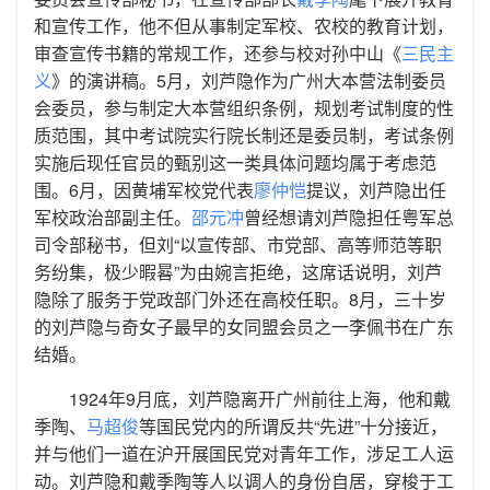
和宣传工作，他不但从事制定军校、农校的教育计划，
审查宣传书籍的常规工作，还参与校对孙中山《
三民主
义
》的演讲稿。5月，刘芦隐作为广州大本营法制委员
会委员，参与制定大本营组织条例，规划考试制度的性
质范围，其中考试院实行院长制还是委员制，考试条例
实施后现任官员的甄别这一类具体问题均属于考虑范
围。6月，因黄埔军校党代表
廖仲恺
提议，刘芦隐出任
军校政治部副主任。
邵元冲
曾经想请刘芦隐担任粤军总
司令部秘书，但刘“以宣传部、市党部、高等师范等职
务纷集，极少暇晷”为由婉言拒绝，这席话说明，刘芦
隐除了服务于党政部门外还在高校任职。8月，三十岁
的刘芦隐与奇女子最早的女同盟会员之一李佩书在广东
结婚。
1924年9月底，刘芦隐离开广州前往上海，他和戴
季陶、
马超俊
等国民党内的所谓反共“先进”十分接近，
并与他们一道在沪开展国民党对青年工作，涉足工人运
动。刘芦隐和戴季陶等人以调人的身份自居，穿梭于工