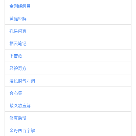
金刚经解目
黄庭经解
孔易阐真
栖云笔记
下苦歌
经验奇方
酒色财气四调
会心集
敲爻歌直解
修真后辩
金丹四百字解