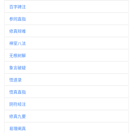
百字碑注
参同直指
修真辩难
神室八法
无根树解
象言破疑
悟道录
悟真直指
阴符经注
修真九要
易理阐真