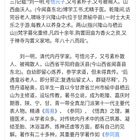
三)记载:“刘一明,号
悟元子
,又号素朴子,又号被褐人。山
西曲沃人。(今闻喜东北)博学工书,尤精于医。乾隆间,访
完谷老人,啸咏于兴隆山中(位于甘肃榆中县),一时士大夫
乐之于游,每教人以养身之术。两山(指兴隆山与栖云
山))梵字募化重修,凡四十余年,购置田亩为香火之资,又
于禅寺沟置义家地。年八十八而段”。
刘一明，清代内丹学家。号悟元子，又号素朴散
人、被褐散人，山西省平阳府曲沃县(今山西省闻喜县
东北)。自幼即留心炼养，参学求道，但未得真传。“后
遇龛谷老人，即分邪正;复遇仙留丈人，群疑尽释”，乃
悟丹道秘奥，后半生一直以今甘肃省兰州市榆中县栖云
山为主修道，设坛传教，著书立说，成为乾隆、嘉庆时
期晋、陕、宁、甘、青一带全真龙门派第十一代主要代
表人物。精通《
周易
》、《参同》、《悟真》之理，兼
擅医术，从学者众多。对传统内丹术中的炼己筑基、凝
结圣胎、沐浴温养、炼神还虚等方面，都有自己的见
解。著作有二十多种，其重要丹学著作如《
参同直