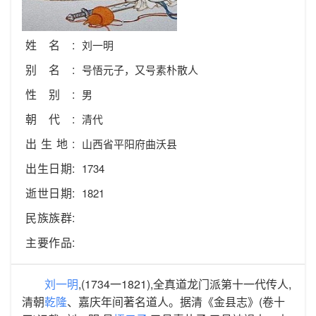
姓名:
刘一明
别名:
号悟元子，又号素朴散人
性别:
男
朝代:
清代
出生地:
山西省平阳府曲沃县
出生日期:
1734
逝世日期:
1821
民族族群:
主要作品:
刘一明
,(1734一1821),全真道龙门派第十一代传人,
清朝
乾隆
、嘉庆年间著名道人。据清《金县志》(卷十