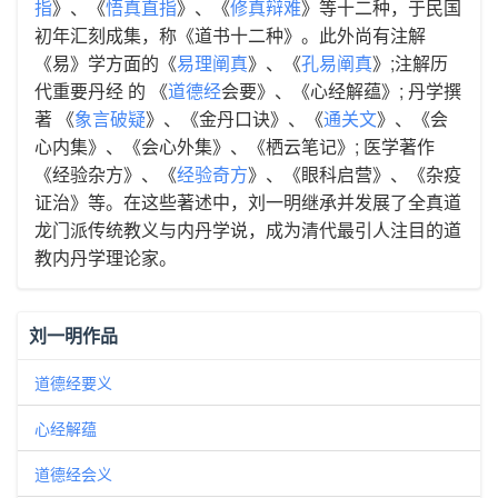
指
》、《
悟真直指
》、《
修真辩难
》等十二种，于民国
初年汇刻成集，称《道书十二种》。此外尚有注解
《易》学方面的《
易理阐真
》、《
孔易阐真
》;注解历
代重要丹经 的 《
道德经
会要》、《心经解蕴》; 丹学撰
著 《
象言破疑
》、《金丹口诀》、《
通关文
》、《会
心内集》、《会心外集》、《栖云笔记》; 医学著作
《经验杂方》、《
经验奇方
》、《眼科启营》、《杂疫
证治》等。在这些著述中，刘一明继承并发展了全真道
龙门派传统教义与内丹学说，成为清代最引人注目的道
教内丹学理论家。
刘一明作品
道德经要义
心经解蕴
道德经会义