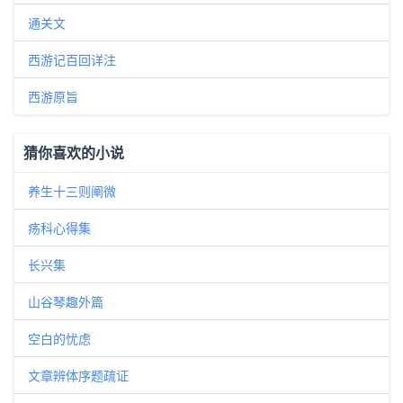
通关文
西游记百回详注
西游原旨
猜你喜欢的小说
养生十三则阐微
疡科心得集
长兴集
山谷琴趣外篇
空白的忧虑
文章辨体序题疏证