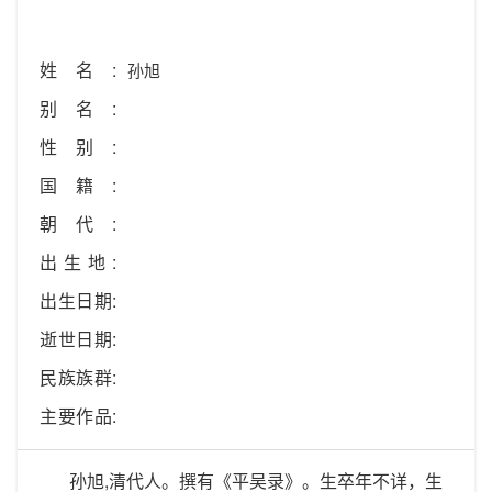
姓名:
孙旭
别名:
性别:
国籍:
朝代:
出生地:
出生日期:
逝世日期:
民族族群:
主要作品:
孙旭,清代人。撰有《平吴录》。生卒年不详，生