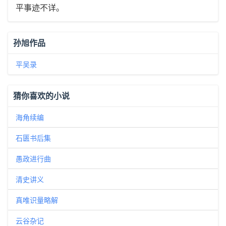
平事迹不详。
孙旭作品
平吴录
猜你喜欢的小说
海角续编
石匮书后集
愚政进行曲
清史讲义
真唯识量略解
云谷杂记