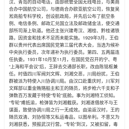
汉、青岛的自动电话，由部统管全国无线电台，与美商
合办中国航空公司，与德商合办欧亚航空公司，恢复吴
淞商船专科学校，创设航政局，并先后公布了航空条
例、电信条例、邮政汇兑国立法及邮政储金法，使交通
部所司渐上轨道。他还主张兴建粤汉、湘桂、黔桂诸铁
路，因资金和技术不足而未能实施。1929年3月，王伯
群以贵州代表出席国民党第三届代表大会，当选为候补
中央执行委员，次年递补为执行委员。第四、五两届连
任执委。1931年10月至11月，在国民党召开的宁、粤
“上海和平会议”后，王辞去交通部长职，改由陈铭枢兼
任。时值四川军阀刘文辉、刘湘交恶，川局纷扰，王伯
群被派为特使入川协调川局。由汉口赴重庆时，川军刘
文辉部以重金贿赂船主和王的随员，将步枪六千支和子
弹数百万发藏于特使“专轮”底舱。事为刘湘特工侦知。
“专轮”甫抵渝，枪弹皆为刘湘截获。刘湘遂借故不与王
谋面，致使协调川局之行一无成效。由渝返汉时，王的
随员双清、刘协恒等又私运毒品，以图牟利。不意又为
刘湘获悉，预报武汉行营。“专轮”到汉，又被扣留，毒