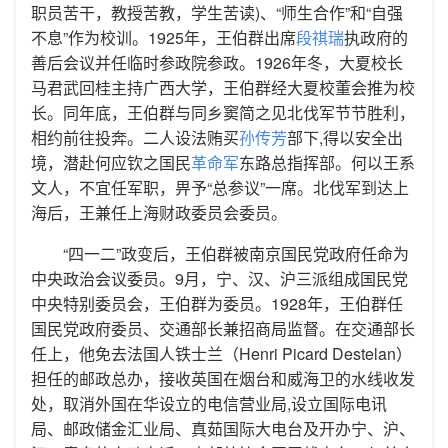
职员苦干，教授苦教，学生苦读)、“师生合作”和“自强
不息”作为校训。1925年，王伯群出席
段祺瑞
执政府的
善后会议并任临时参政院参政。1926年冬，大夏校长
马君武回桂主持广西大学，王伯群经大夏校董会推为校
长。同年底，王伯群与同乡窦简之见北伐军节节胜利，
相约前往投奔。二人设法贿买
孙传芳
部下,得以安全出
境，潜赴何应钦之国民
革命军
东路总指挥部。何以王系
文人，不宜任军职，畀予“总参议”一席。北伐军到达上
海后，王兼任上海财政委员会委员。
“四一二”政变后，王伯群被南京国民党政府任命为
中央政治会议委员。9月，宁、汉、沪三派组成国民党
中央特别委员会，王伯群为委员。1928年，王伯群任
国民党政府委员、交通部长兼招商局监督。在交通部长
任上，他免去法国人铁士兰（Henri Picard Destelan）
担任的邮政总办，接收英国在烟台和威海卫的水线收发
处，取消外国在华设立的电信营业局,设立国际电讯
局、邮政储金汇业局、真茹国际大电台及开办宁、沪、