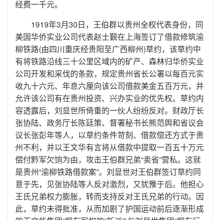
经费一千元。
1919年3月30日，王伯群以贵州全权代表身份，同
美国华侨实业公司代表赵士觐在上海签订了借款修筑渝
柳铁路(由四川重庆经贵阳至广西柳州)草约，该草约中
有将铁路沿线三十公里区域内的矿产、森林归华侨实业
公司开发和采伐的条款，规定贵州省长公署以每百元实
收九十六元、年息六厘向该公司借款美金五百万元，并
允许该公司有在贵州投资、兴办实业的优先权。草约内
容透露后，刘显世所倚重的一伙人纷纷反对。财政厅长
张协陆、政务厅长陈廷策、督署秘书长熊范舆和省议会
议长张彭年等人，以草约条件苛刻、借款偿还方式于贵
州不利，并以王文华有言将从借款中提取一百五十万元
偿付黔军欠饷为由，攻击王伯群兄弟“卖省”营私。这就
是贵州“渝柳铁路借款案”。刘显世对王伯群签订草约同
意于先，见张协陆等人反对激烈，又犹豫于后。他担心
王氏兄弟权力膨胀，转而支持反对王氏兄弟的行动。因
此，草约未得批准，从而加剧了护国运动前后逐渐形成