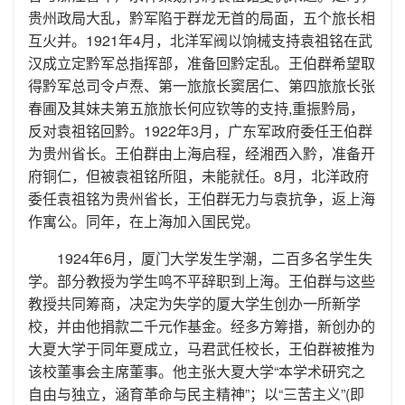
贵州政局大乱，黔军陷于群龙无首的局面，五个旅长相
互火并。1921年4月，北洋军阀以饷械支持袁祖铭在武
汉成立定黔军总指挥部，准备回黔定乱。王伯群希望取
得黔军总司令卢焘、第一旅旅长窦居仁、第四旅旅长张
春圃及其妹夫第五旅旅长何应钦等的支持,重振黔局，
反对袁祖铭回黔。1922年3月，广东军政府委任王伯群
为贵州省长。王伯群由上海启程，经湘西入黔，准备开
府铜仁，但被袁祖铭所阻，未能就任。8月，北洋政府
委任袁祖铭为贵州省长，王伯群无力与袁抗争，返上海
作寓公。同年，在上海加入国民党。
1924年6月，厦门大学发生学潮，二百多名学生失
学。部分教授为学生鸣不平辞职到上海。王伯群与这些
教授共同筹商，决定为失学的厦大学生创办一所新学
校，并由他捐款二千元作基金。经多方筹措，新创办的
大夏大学于同年夏成立，马君武任校长，王伯群被推为
该校董事会主席董事。他主张大夏大学“本学术研究之
自由与独立，涵育革命与民主精神”；以“三苦主义”(即