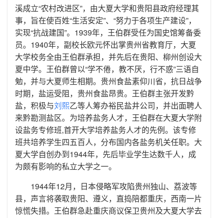
溪成立“农村改进区”，由大夏大学和贵阳县政府经理其
事，旨在使百姓“生活安定”、“努力于各项生产建设”，
实现“抗战建国”。1939年，王伯群受任为国史馆筹备委
员。1940年，副校长欧元怀出掌贵州省教育厅，大夏
大学校务全由王伯群承担，并先后在贵阳、柳州创设大
夏中学。王伯群曾以“学不倦，教不厌，行不惑”三语自
勉，并与大夏师生相期。贵州食盐素仰川省，抗日战争
时期，盐运受阻，贵州食盐昂贵。王伯群主张开发黔
盐，积极与
刘熙
乙等人筹办裕民盐井公司，并出面聘人
来黔勘测盐区。为培养盐务人才，王伯群在大夏大学附
设盐务专修班,首开大学培养盐务人才的先例。该专修
班共培养学生四五百人，分布国内各盐务机关任职。大
夏大学自创办到1944年，先后毕业学生达数千人，成
为颇有影响的私立大学之一。
1944年12月，日本侵略军攻陷贵州独山、荔波等
县，声言将袭取贵阳、遵义，直捣陪都重庆，西南一片
惊慌失措。王伯群急赴重庆商议保卫贵州及大夏大学去