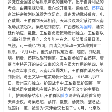
步党在全国各阶层反袁声浪的推动下，出于自身利益的
考虑，由拥袁规劝袁，走向公开反袁。梁启超、
蔡锷
在
京津秘密策划以滇黔为立足点，准备发动武装反袁，电
召戴戡、王伯群到天津相商。天津会议决定蔡锷到云南
发动武装起义，梁启超到南京、广西游说
冯国璋
、陆荣
廷作响应，戴戡、王伯群负责策动贵州独立。王伯群以
“当局(刘显世)意向，文华能左右之。所部虽成军日浅，
气锐，可一战也”为词，自请负责策动王文华迫刘显世
反袁。12月14日，他先蔡锷假道香港、越南，到达昆
明。稍后，蔡锷也辗转到滇。王伯群参加了由蔡锷、唐
继尧主持召开的决定云南起义具有重大作用的第四、第
五两次军事会议。云南起义爆发后，王伯群由滇经兴义
到贵阳，与王文华一道策动贵州独立。1916年1月27
日，贵州宣布独立。护国战争中,王伯群是护国第一军
右翼总司令戴戡和右翼东路支队司令王文华的主要谋
士。护国战争结束后,王伯群因
曾参
与密谋滇黔首义的
天津会议，与梁启超、蔡锷、戴戡、汤觉顿、蹇念益、
陈国祥一道，被誉为“天津会议七君子”。8月，北京政