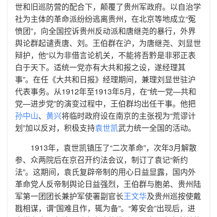
世和旧巡防营的配合下，颠覆了贵州军政府。以自治学
社为主体的革命派纷纷逃离贵州，在北京等地成立“冤
愤团”，向全国控诉贵州反动派和唐继尧的暴行，外界
舆论群起谴责唐、刘。王伯群在沪，为唐继尧、刘显世
辩护，他“以为非借言论机关，不能将吾黔是非邪正表
白于天下。适统一党亦有大共和报之设，遂经理其
事”。在任《大共和日报》经理期间，兼理刘显世驻沪
代表事务。从1912年至1913年5月，在“统一党—共和
党—进步党”的演变过程中，王伯群均出任干事。他把
孙中山
、
黄兴
将临时政府设在南京的主张视为“荒谬计
划”加以反对，积极支持
袁世凯
武力统一全国的活动。
1913年，袁世凯镇压了“二次革命”，次年3月解散
参、众两院后在京召开约法会议，制订了袁记“新约
法”。这期间，袁氏复辟帝制的用心日益显露，国内外
革命党人反帝制舆论日益强烈，王伯群与胞弟、贵州陆
军第一团团长兼护军使署副官长
王文华
及贵州巡按使戴
戡相谋，谓“国难且作，辄为备”。“筹安会”出现后，进