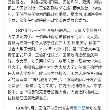
品被没收。一时各报竞相刊载，舆论哗然，双清、刘协
恒二人因此入狱，王伯群则以“不知情”而免议处。1932
年，王伯群被任命为国民政府委员，受命为川滇黔视察
专员，次年任行政院驻平政务整理委员会委员。
1937年“八一三”淞沪抗战失败后，大夏大学与复旦
大学决定内迁。王伯群赴南京与教育部商定，设大夏、
复旦两校第一联合大学于江西庐山(后迁重庆)，设第二
联合大学于贵阳。1937年12月27日，第二联合大学在
贵阳正式开课，王伯群任校长。国民政府迁都重庆事
竣，令大夏、复旦两校分立，以重庆第一联合大学为复
旦大学，贵阳第二联合大学为大夏大学，任命王伯群续
任大夏大学校长，欧
元怀
为副校长。王为大夏在贵州确
定的宗旨是：“抗战教育之推行”、“协助政府以开发西南
之资源”、“促进西南之文化”。在内迁贵州的各大、中学
校中，图书设备较完备者首推大夏。大夏迁黔期间,王
伯群继任国民政府委员。
1938年3月，王伯群与贵州省主席
吴鼎昌
筹划在花