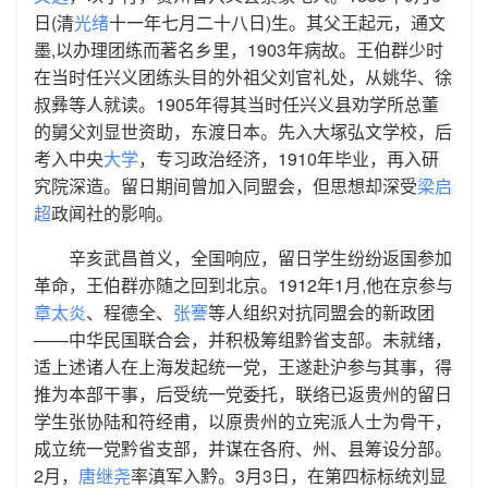
日(清
光绪
十一年七月二十八日)生。其父王起元，通文
墨,以办理团练而著名乡里，1903年病故。王伯群少时
在当时任兴义团练头目的外祖父刘官礼处，从姚华、徐
叔彝等人就读。1905年得其当时任兴义县劝学所总董
的舅父刘显世资助，东渡日本。先入大塚弘文学校，后
考入中央
大学
，专习政治经济，1910年毕业，再入研
究院深造。留日期间曾加入同盟会，但思想却深受
梁启
超
政闻社的影响。
辛亥武昌首义，全国响应，留日学生纷纷返国参加
革命，王伯群亦随之回到北京。1912年1月,他在京参与
章太炎
、程德全、
张謇
等人组织对抗同盟会的新政团
——中华民国联合会，并积极筹组黔省支部。未就绪，
适上述诸人在上海发起统一党，王遂赴沪参与其事，得
推为本部干事，后受统一党委托，联络已返贵州的留日
学生张协陆和符经甫，以原贵州的立宪派人士为骨干，
成立统一党黔省支部，并谋在各府、州、县筹设分部。
2月，
唐继尧
率滇军入黔。3月3日，在第四标标统刘显