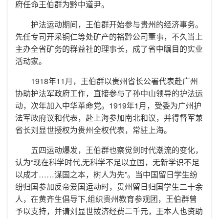
府任命王伯群为黔中道尹。
护法运动期间，王伯群开始参与贵州的经济事务。
先任专司开采铜仁等处矿产的裕黔公司董事，不久当上
主办全省矿务的群益社的理事长，成了省中瞩目的实业
活动家。
1918年11月，王伯群以贵州省长公署代表赴广州
协助护法军政府工作，直接参与了孙中山领导的护法运
动，次年加入中华革命党。1919年1月，受委为广州护
法军政府议和代表，赴上海参加南北和议，并得督军兼
省长刘显世授权为贵州全权代表，常驻上海。
五四运动爆发，王伯群也察觉到时代潮流的变化，
认为“现在科学时代,无科学不足以立国，无新学识不足
以成才……谋国之本，树人为先”。当中国留日学生纷
纷归国参加反帝爱国运动时，贵州留日归国学生二十余
人，在黄齐生倡导下,组织贵州教育参观团，王伯群曾
予以支持，并请刘显世拨济经费二千元，王本人也资助