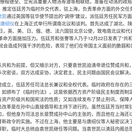
官僚程德全、立宪派重要人物汤寿潜等相联结，准备在动荡的政
省，推定伍廷芳为临时外交代表，驻上海，负责革命方面的外交任
世凯
通过英国等驻华使节提出的“调停”建议，派伍廷芳任民军方
表
唐绍仪
在上海正式举行所谓南北议和谈判。首先达成了湖北、
0日，英、美、日、俄、德、法六国驻北京公使，致电南北议和代
向革命方面施加压力。伍廷芳和张謇等人乃于12月22日发表了“共
，就会造成列强干涉的危险，表现了他们在帝国主义面前的脆弱和
认共和为前提，但又暗示对方，只要袁世凯迫清帝退位赞成共和
多次密谈，双方达成妥协，决定君主、民主问题由国民会议解决
府成立，伍廷芳任司法总长兼议和全权代表。临时政府在存在的
，如颁布了《临时约法》，这是依据西方资产阶级民主制度而制
有资产阶级共和国宪法的性质；又如连续发布了禁止刑讯、保障
法改革是在孙中山直接倡导和主持下进行的。虽然伍廷芳当时常
加，但他身为司法总长是赞成孙中山的主张的，而且他在上海还
督新政令的实施。不过在上海，他主要是与唐绍仪等人秘密议决
辞职，临时大总统由袁世凯继任等问题。当袁世凯以清廷内阁总