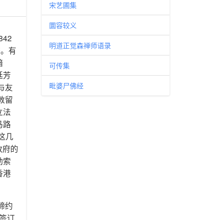
宋艺圃集
圜容较义
42
明道正觉森禅师语录
书。有
暗
可传集
廷芳
毗婆尸佛经
与友
敦留
立法
马路
这几
政府的
勒索
香港
缔约
哥签订