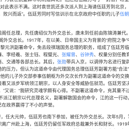
，对此表示不满。这时袁世凯还多次派人到上海请伍廷芳到北京
，败兴而返”。伍廷芳同时写信训示在北京政府中任职的儿子
伍朝
组阁任总理，先任唐绍仪为外交总长，唐未到任前由陈锦涛兼代
内阁外交总长。1917年，在以美、日帝国主义为背景的“府院之争”
助黎元洪副署命令，免去段祺瑞国务总理的职务，组成了伍廷芳
濂、李经羲、张士钰、程璧光、
张耀曾
、
谷钟秀
、权量分别任教
商、交通等各部总长。其后，
张勋
带兵入京，以调停为名进行复
的压力，但认为这道命令由代理国务总理伍廷芳副署方能“合法
拔他的儿子外交部参事伍朝枢为外交次长作为副署这道命令的交
接着又派步军统领江朝宗，以人身安全等威胁伍就范。伍廷芳坚
。”又说：“我研究灵魂学颇有心得。不副署这道命令，充其量不
得不派江朝宗以代总理名义，副署解散国会的命令，江的这一行动
己在政界赢得了不小的声誉。
政府，任大元帅，伍廷芳也南下参加，被任为外交总长。次年5月，
离广州赴上海，伍廷芳仍留任军政府总裁兼外长和财长。1919