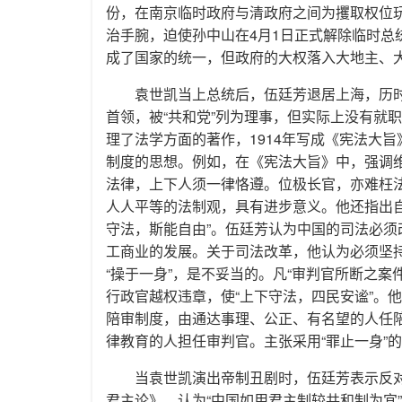
份，在南京临时政府与清政府之间为攫取权位
治手腕，迫使孙中山在4月1日正式解除临时
成了国家的统一，但政府的大权落入大地主、
袁世凯当上总统后，伍廷芳退居上海，历时
首领，被“共和党”列为理事，但实际上没有就
理了法学方面的著作，1914年写成《宪法大旨
制度的思想。例如，在《宪法大旨》中，强调
法律，上下人须一律恪遵。位极长官，亦难枉
人人平等的法制观，具有进步意义。他还指出
守法，斯能自由”。伍廷芳认为中国的司法必
工商业的发展。关于司法改革，他认为必须坚
“操于一身”，是不妥当的。凡“审判官所断之
行政官越权违章，使“上下守法，四民安谧”。
陪审制度，由通达事理、公正、有名望的人任
律教育的人担任审判官。主张采用“罪止一身”
当袁世凯演出帝制丑剧时，伍廷芳表示反对
君主论》，认为“中国如用君主制较共和制为宜