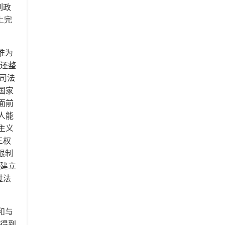
列政
上完
推为
他还整
家司法
国家
面前
人能
主义
三权
限制
；建立
过法
和与
望得到