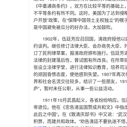
《中墨通商条约》，双方在比较平等的基础上
不平等条约有所不同。这时，美国为了达到侵略中
户开放”政策，在“保障中国领土主权独立”的幌
是中国避免被瓜分的好办法，大加鼓吹。
1902年，伍廷芳应召回国，清政府授他
约谈判。继任修订法律大臣、会办商务大臣、
订了民刑律草案，报清政府颁布施行。伍廷芳
法律的封建落后性，曾试图有所改良。在所草拟
张设立法律学堂，进行法律知识教育，培养司
的顽固昏愦态度，使他感到失望。1907年再
界和社会名流交往较多，结识了一些朋友，19
庐”，暂时未任公职，从事一些公益活动。
1911年10月武昌起义，各省纷纷响应
帝退位。他在《忠告清监国赞成共和文》中指出
此后之中国”。在《致清庆邸书》中又说：“武
积弊，而建共和政体。”劝告清廷不要执迷不