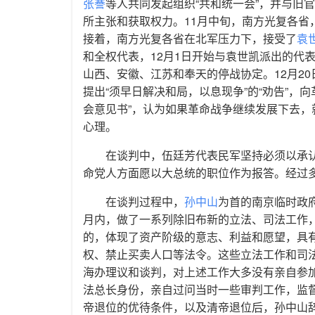
张謇
等人共同发起组织“共和统一会”，并与旧
所主张和获取权力。11月中旬，南方光复各
接着，南方光复各省在北军压力下，接受了
袁
和全权代表，12月1日开始与袁世凯派出的代
山西、安徽、江苏和奉天的停战协定。12月2
提出“须早日解决和局，以息现争”的“劝告”，
会意见书”，认为如果革命战争继续发展下去
心理。
在谈判中，伍廷芳代表民军坚持必须以承
命党人方面愿以大总统的职位作为报答。经过
在谈判过程中，
孙中山
为首的南京临时政
月内，做了一系列除旧布新的立法、司法工作
的，体现了资产阶级的意志、利益和愿望，具
权、禁止买卖人口等法令。这些立法工作和司
海办理议和谈判，对上述工作大多没有亲自参
法总长身份，亲自过问当时一些审判工作，监
帝退位的优待条件，以及清帝退位后，孙中山