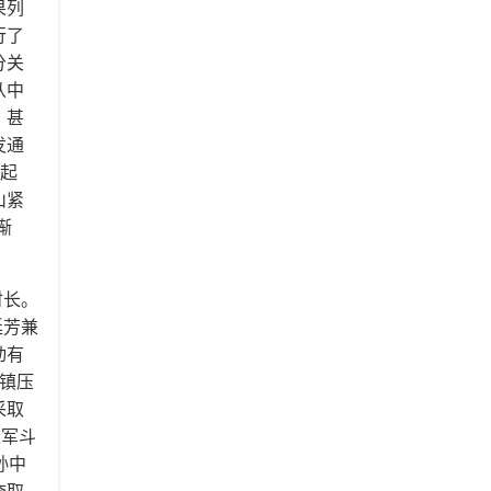
果列
行了
分关
从中
，甚
发通
他起
山紧
惭
财长。
廷芳兼
动有
镇压
采取
叛军斗
孙中
夺取