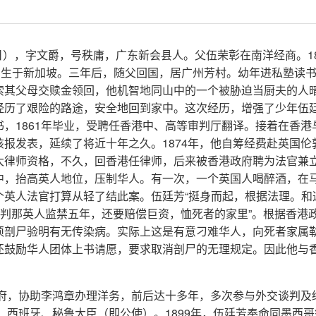
月23日），字文爵，号秩庸，广东新会县人。父伍荣彰在南洋经商。18
出生于新加坡。三年后，随父回国，居广州芳村。幼年进私塾读
索其父母交赎金领回，他机智地同山中的一个被胁迫当厨夫的人
经历了艰险的路途，安全地回到家中。这次经历，增强了少年伍
，1861年毕业，受聘任香港中、高等审判厅翻译。接着在香港
报发表，延续了将近十年之久。1874年，他自筹经费赴英国伦
大律师资格，不久，回香港任律师，后来被香港政府聘为法官兼
中，抬高英人地位，压制华人。有一次，一个英国人喝醉酒，在
个英人法官打算从轻了结此案。伍廷芳“挺身而起，根据法理。和
另判那英人监禁五年，还要赔偿巨资，恤死者的家里”。根据香港
须剖尸验明有无传染病。实际上这是有意刁难华人，向死者家属
还鼓励华人团体上书请愿，要求取消剖尸的无理规定。因此他与
府，协助李鸿章办理洋务，前后达十多年，多次参与外交谈判及
、西班牙、秘鲁大臣（即公使）。1899年，伍廷芳奉命同墨西