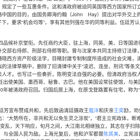
，规定了一些互惠条件。这和清政府被迫同英国等西方国家所订
国的目的，由国务卿海约翰（John Hay）提出对华外交上的
子下，要求“机会均等”，享有其他列强在华的同等利益。伍廷芳
以四品候补京堂衔。先任商约大臣，驻上海，同英、美、日等国进
外交部右侍郎、刑部右侍郎等职。曾与沈家本共同主持修订法律
通晓西方资产阶级法学，目睹封建专制制度所造成的社会灾难，
的法律草稿中，删除了旧清律中关于“凌迟、连坐、刑讯”等条
法人才。也写过一些奏折，陈明变法自强的必要。但清政府当权
次任出使美国、墨西哥、秘鲁、古巴。他在美国设常驻使馆，与美
10年被清政府召回。归国后居上海，在原戈登路置有住宅，称为
。伍廷芳宣布赞成共和，先后致函清廷摄政王
载沣
和庆亲
王奕
劻，劝
：“大势所在，非共和无以免生灵之涂炭”，“君主立宪政体，断
汉变乱，天下响应，旬月之间，大江南北相继独立，其志在乎扫
悟、与全国人民为敌。上海光复后，他和沪军都督
陈其美
、立宪派