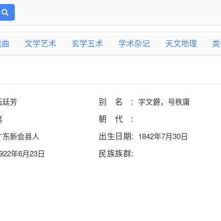
戏曲
文学艺术
玄学五术
学术杂记
天文地理
类
别名:
伍廷芳
字文爵，号秩庸
朝代:
男
出生日期:
广东新会县人
1842年7月30日
民族族群:
1922年6月23日