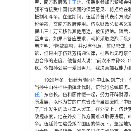
春，南方政府派
王正廷
、伍朝枢参加巴黎和会
强不肯接受中国代表团的保留意见、将拒绝在
抵制和斗争。在这期间，伍廷芳曾代表南方政
税余款，交南方政府使用。伍以财政总长名义
提出三十万元移作其他用途，被伍拒绝。随后
至声言，如果不答应要求，就将采取激烈手段
电声明：“携款离粤，并没有他意，誓以忠诚，
诉，但是由于伍廷芳精通法律，桂系也无可奈
密合作的态度。他曾对人说：“前次不奉孙公
疚。今知孙公实一爱国男儿，我决意竭我能力和
1920年冬，伍廷芳随同孙中山回到广州
当孙中山往桂林指挥北伐时，伍代行总统职务。1
任广
东省长。伍和廖仲恺一起，努力开辟财源
所发展，以他为首的广东省政府虽然废除了中
了广州发生的盐业工人罢工。在外交上，伍廷
敌视态度，他在外交工作方面难以取得进展。6
争。伍廷芳在遭受叛军围困的情况下，坚定地
山会晤，接受指示，通告各国驻广州领事，希