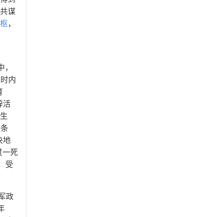
，共谋
枢
，
。
中，
临时内
育
辟活
”生
换条
决地
过一死
，受
军政
年