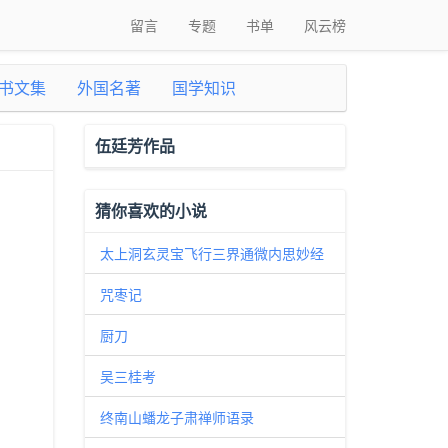
留言
专题
书单
风云榜
书文集
外国名著
国学知识
伍廷芳作品
猜你喜欢的小说
太上洞玄灵宝飞行三界通微内思妙经
咒枣记
厨刀
吴三桂考
终南山蟠龙子肃禅师语录