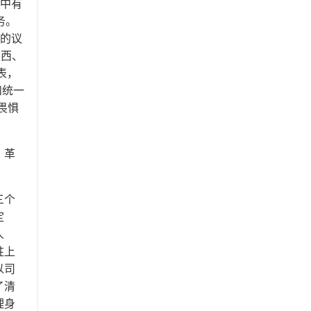
局中有
务。
面的议
陕西、
表，
和统一
畏惧
，革
。
三个
定
人
驻上
以司
了清
理身