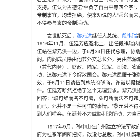
支持。伍认为古德诺“辜负了自由平等四个字”
帝制事宜，均遭拒绝，使来劝说的人“乘兴而来
不得参与袁的帝制活动。
袁世凯死后，
黎元洪
继任大总统、
段祺瑞
1916年11月，伍廷芳应邀北上，出任段祺瑞
伍站在黎元洪一边，于5月23日任代总理，协
阁。内阁成员除由他兼外交总长外，另由范源
（兼代内务）、财政、陆军、海军、司法、农
动，迫黎元洪下令解散国会。黎元洪屈服于张勋
效，于6月11日请伍到总统府磋商，许诺以提
件。伍廷芳断然拒绝了这个无理要求。黎元洪
回答：“职可辞而名不可署，头可断而法不可违
而已，死并不是一件可怕的事情。”黎元洪不
到人们唾弃。伍廷芳不为威胁利诱所动，为自
1917年9月，孙中山在广州建立护法军
府为桂系军阀所把持，改设七总裁，孙中山辞职