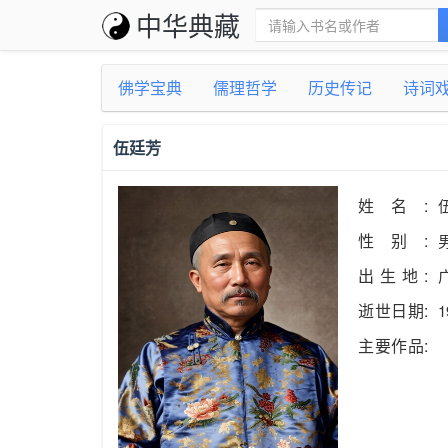
中华典藏
佛学宝典
儒理哲学
历史传记
诗词
伍廷芳
姓名:
性别:
出生地:
逝世日期:
主要作品: