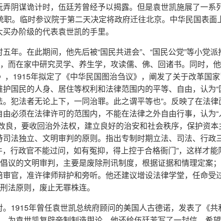
玩弄阴谋诡计时，伍廷芳曾经予以揭露。但是袁世凯施展了一系
总统职。临时参议院于第二天决定将政府迁往北京。中华民国表面
大买办阶级的代表袁世凯的手里。
五年。在此期间，他先后被“国民共进会”、“国民公党”等小党派
职，而在家中研究灵学、养生学，攻读儒、佛、回诸书。同时，
》，1915年拟定了《中华民国图治刍议》，阐发了关于改革国
维护国民的人身、居住等权利和法律范围内的平等、自由，认为“
法。犯法者无论上下，一同治罪。此之谓平等也”。反映了在法律
自由必须在法律许可的范围内，不能在法律之外自由行事，认为“
须改良，要收回治外法权，建立良好的治安和社会秩序，保护资本
持司法独立、文明审判的原则。指出专制时期立法、司法、行政
案件，行政官不能过问，如有冤抑，得上控于合格衙门”，这样才能
他倡议的文明审判，主要是废除刑讯制度，根据证据和情理定案
陪审官，准许律师辩护和旁听。他还建议增设法律学堂，任命受
的刑法原则，废止无罪株连。
。1915年曾任袁世凯总统府顾问的美国人古德诺，发表了《共
”，为袁世凯复辟帝制制造舆论。他还给伍廷芳写了一封信，希