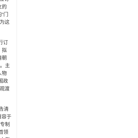
立的
“门
认为这
行订
，拟
清朝
文。主
人物
国政
“观渡
告清
难容于
除专制
首领