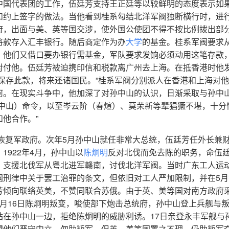
中国代表团的工作，伍廷芳支持王正廷等以较鲜明的态度表示如
和约上签字的做法。当他看到桂系勾结北洋军阀独断横行时，进
府，出面与美、英等国交涉，使外国公使团不得不按比例拨出部
将款存入汇丰银行。随后商定作为办
大学
的基金。桂系军阀要求
，他们又借口要办银行需基金，军队要求发饷必须动用这笔存款
对付他。伍廷芳被迫携印信和税款离广州去上海。在抵香港时他
保存此款，将来还诸国民。”桂系军阀分别派人在香港和上海对
何。在现实斗争中，他加深了对孙中山的认识，日渐采取与孙中
（中山）命令，以至岑云阶（春煊）、莫荣新等辈猖獗不堪，十分
他合作。”
，恢复军政府。次年5月孙中山就任非常大总统，伍廷芳任外长兼
922年4月，孙中山以
陈炯明
反对北伐而免去陈的职务，命伍
，支援北伐军从粤北进军赣南，讨伐北洋军阀。当时广东工人运
国刑律中关于罢工治罪的条文，但依旧对工人严加限制，并在5月
芳倾向联络英美，不赞同联合苏俄。由于英、美等国对南方政府
月16日陈炯明叛变，唆使部下炮击总统府，孙中山登上兵舰与
站在孙中山一边，拒绝陈炯明的威胁利诱。17日亲登永丰军舰与
望他们严守中立，勿助叛军。但英、美等国置之不理，仍助叛军