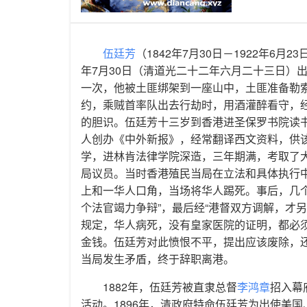
伍廷芳
（1842年7月30日－1922年6
年7月30日（清道光二十二年六月二十三日）
一次，他被土匪绑架到一座山中，土匪准备勒
约，乘贼首率队出去行劫时，用酒灌醉看守，
的胆识。伍廷芳十三岁到香港进圣保罗书院读书
人创办《中外新报》，经常翻译西文资料，供该
学，进林肯法律学院深造，三年期满，考取了
局议员。当时香港殖民当局在立法和具体执行
上和一华人口角，当场将华人踢死。事后，几
个法官竭力争辩”，最后经“港督双方调解，才
规定，华人病死，没有皇家医院的证明，都必
金钱。伍廷芳对此愤恨不平，提出应该废除，
当局发生矛盾，终于辞职离港。
1882年，伍廷芳被直隶总督
李鸿章
招入幕
活动。1896年，清政府特命伍廷芳为出使美国